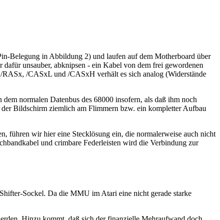
-Belegung in Abbildung 2) und laufen auf dem Motherboard über
r dafür unsauber, abknipsen - ein Kabel von dem frei gewordenen
low) /RASx, /CASxL und /CASxH verhält es sich analog (Widerstände
n dem normalen Datenbus des 68000 insofern, als daß ihm noch
 der Bildschirm ziemlich am Flimmern bzw. ein kompletter Aufbau
 führen wir hier eine Stecklösung ein, die normalerweise auch nicht
lachbandkabel und crimbare Federleisten wird die Verbindung zur
 Shifter-Sockel. Da die MMU im Atari eine nicht gerade starke
 werden. Hinzu kommt, daß sich der finanzielle Mehraufwand doch