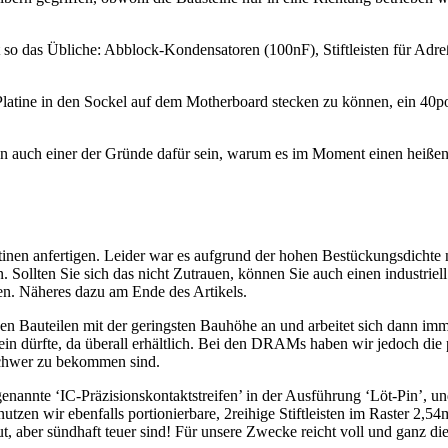
alt so das Übliche: Abblock-Kondensatoren (100nF), Stiftleisten für Adr
e Platine in den Sockel auf dem Motherboard stecken zu können, ein 40po
brigen auch einer der Gründe dafür sein, warum es im Moment einen he
atinen anfertigen. Leider war es aufgrund der hohen Bestückungsdichte n
n. Sollten Sie sich das nicht Zutrauen, können Sie auch einen industrie
en. Näheres dazu am Ende des Artikels.
n Bauteilen mit der geringsten Bauhöhe an und arbeitet sich dann immer
sein dürfte, da überall erhältlich. Bei den DRAMs haben wir jedoch di
schwer zu bekommen sind.
enannte ‘IC-Präzisionskontaktstreifen’ in der Ausführung ‘Löt-Pin’, un
tzen wir ebenfalls portionierbare, 2reihige Stiftleisten im Raster 2,5
gut, aber sündhaft teuer sind! Für unsere Zwecke reicht voll und ganz 