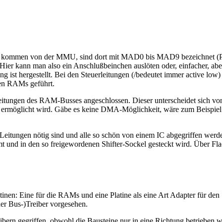
kommen von der MMU, sind dort mit MAD0 bis MAD9 bezeichnet (Pin
er kann man also ein Anschlußbeinchen auslöten oder, einfacher, abe
ng ist hergestellt. Bei den Steuerleitungen (/bedeutet immer active 
den RAMs geführt.
itungen des RAM-Busses angeschlossen. Dieser unterscheidet sich vo
s ermöglicht wird. Gäbe es keine DMA-Möglichkeit, wäre zum Beispiel
itungen nötig sind und alle so schön von einem IC abgegriffen werden,
mmt und in den so freigewordenen Shifter-Sockel gesteckt wird. Über F
inen: Eine für die RAMs und eine Platine als eine Art Adapter für den
der Bus-)Treiber vorgesehen.
ibern gegriffen, obwohl die Bausteine nur in eine Richtung betrieben