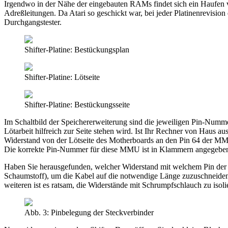
Irgendwo in der Nähe der eingebauten RAMs findet sich ein Haufen vo
Adreßleitungen. Da Atari so geschickt war, bei jeder Platinenrevisi
Durchgangstester.
Shifter-Platine: Bestückungsplan
Shifter-Platine: Lötseite
Shifter-Platine: Bestückungsseite
Im Schaltbild der Speichererweiterung sind die jeweiligen Pin-Num
Lötarbeit hilfreich zur Seite stehen wird. Ist Ihr Rechner von Hau
Widerstand von der Lötseite des Motherboards an den Pin 64 der M
Die korrekte Pin-Nummer für diese MMU ist in Klammern angegeben
Haben Sie herausgefunden, welcher Widerstand mit welchem Pin der MM
Schaumstoff), um die Kabel auf die notwendige Länge zuzuschneiden u
weiteren ist es ratsam, die Widerstände mit Schrumpfschlauch zu iso
Abb. 3: Pinbelegung der Steckverbinder