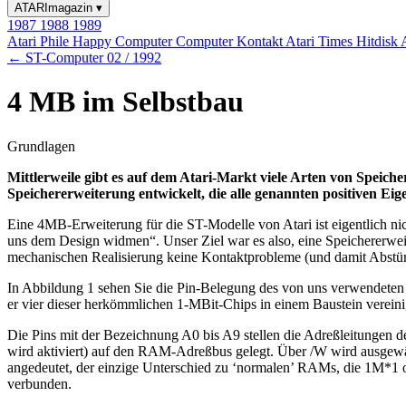
ATARImagazin
▾
1987
1988
1989
Atari Phile
Happy Computer
Computer Kontakt
Atari Times
Hitdisk
← ST-Computer 02 / 1992
4 MB im Selbstbau
Grundlagen
Mittlerweile gibt es auf dem Atari-Markt viele Arten von Speich
Speichererweiterung entwickelt, die alle genannten positiven Eig
Eine 4MB-Erweiterung für die ST-Modelle von Atari ist eigentlich nic
uns dem Design widmen“. Unser Ziel war es also, eine Speichererwei
mechanischen Realisierung keine Kontaktprobleme (und damit Abstür
In Abbildung 1 sehen Sie die Pin-Belegung des von uns verwendeten
er vier dieser herkömmlichen 1-MBit-Chips in einem Baustein vereinigt
Die Pins mit der Bezeichnung A0 bis A9 stellen die Adreßleitungen 
wird aktiviert) auf den RAM-Adreßbus gelegt. Über /W wird ausgewähl
angedeutet, der einzige Unterschied zu ‘normalen’ RAMs, die 1M*1 o
verbunden.