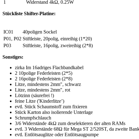
1
Widerstand 4kΩ, 0.25W
Stückliste Shifter-Platine:
IC01
40poligen Sockel
P01, P02
Stiftleiste, 20polig, einreihig (1*20)
P03
Stiftleiste, 16polig, zweireihig (2*8)
Sonstiges:
zirka Im 16adriges Flachbandkabel
2 10polige Federleisten (2*5)
2 16polige Federleisten (2*8)
Litze, mindestens 2mm", schwarz
Litze, mindestens 2mm", rot
Lötzinn (säurefrei !)
feine Litze ('Kinderlitze’)
evtl. Stück Schaumstoff zum fixieren
Stück Karton also isolierende Unterlage
Schrumpfschlauch
3/6 Widerstände 4kΩ zum deselektieren der alten RAMs
evtl. 3 Widerstände 68Ω für Mega ST 2/520ST, da zweite Bank
evtl. Entlötsauglitze oder Entlötsaugpumpe