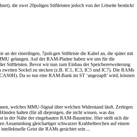
net), die zwei 20poligen Stiftleisten jedoch von der Lötseite bestückt
an der einreihigen, 7poli-gen Stiftleiste die Kabel an, die später mit
 MMU gelangen. Auf der RAM-Platine haben wir uns für die
ller Stiftleisten. Bevor wir nun zum Einbau der Speichererweiterung
 zweiten Sockel zu stecken (z.B. IC1, IC3, IC5 und IC7). Die RAMs
 /CAS0H). Da so nur eine RAM-Bank im ST ‘angezapft’ wird, können
können, welches MMU-Signal über welchen Widerstand läuft. Zerlegen
änden halten (für all diejenigen, die nicht wissen, was das
ist in der Nähe der eingebauten RAM-Bausteine. Hier stellt sich die
en Ansammlung gleichartiger schwarzer Krabbeltierchen auf einem
ntellektuelle Geist die RAMs gesichtet sein ...