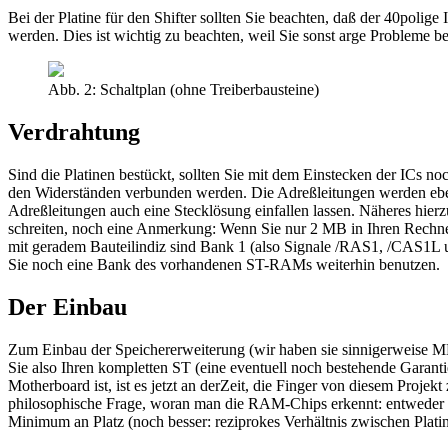
Bei der Platine für den Shifter sollten Sie beachten, daß der 40polige
werden. Dies ist wichtig zu beachten, weil Sie sonst arge Probleme b
Abb. 2: Schaltplan (ohne Treiberbausteine)
Verdrahtung
Sind die Platinen bestückt, sollten Sie mit dem Einstecken der ICs noc
den Widerständen verbunden werden. Die Adreßleitungen werden eben
Adreßleitungen auch eine Stecklösung einfallen lassen. Näheres hierz
schreiten, noch eine Anmerkung: Wenn Sie nur 2 MB in Ihren Rechn
mit geradem Bauteilindiz sind Bank 1 (also Signale /RAS1, /CAS1
Sie noch eine Bank des vorhandenen ST-RAMs weiterhin benutzen.
Der Einbau
Zum Einbau der Speichererweiterung (wir haben sie sinnigerweise MB
Sie also Ihren kompletten ST (eine eventuell noch bestehende Garantie
Motherboard ist, ist es jetzt an derZeit, die Finger von diesem Proje
philosophische Frage, woran man die RAM-Chips erkennt: entweder a
Minimum an Platz (noch besser: reziprokes Verhältnis zwischen Platine