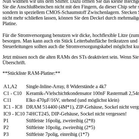
Nun widmen wir uns dem Shifter. Dazu öffnen Sie das kleine Blechgehä
Sie die Anschlußbeinchen nicht mit den Fingern, da dieser Chip sehr 
sondern in speziellem CMOS-Schaumstoff Zwischenlagern. Stecken Sie 
nicht mehr schließen lassen, können Sie den Deckel durch mehrmalige
Platine.
Für die Stromversorgung benutzen wir dicke, hochflexible Litze (zu
besorgen. Man kann auch ein Stück Leiterbahnfläche freikratzen und d
Steuerleitungen sollten auch die Stromversorgungskabel möglichst kur
Jetzt müssen noch die alten RAMs des STs deaktiviert sein. Wenn Sie
Überschrift.
**Stückliste RAM-Platine:**
A1,A2
Single-Inline-Array, 8 Widerstände a 4k7
C1 - C10
Keramik-/Vielschichtkondensator 100nF Rastermaß 2,5
C11
Elko 470µF/16V, stehend (und möglichst klein)
IC1 - IC8
DRAM 514400 (4M*1), ZIP-Gehäuse, Sockel nicht verg
IC9 - IC10
74HCT245, DIP-Gehäuse, Sockel nicht vergessen!
P1
Stiftleiste 16polig, zweireihig (2*8)
P2
Stiftleiste 10polig, zweireihig (2*5)
P3
Stiftleiste 7polig, einreihig (1*7)