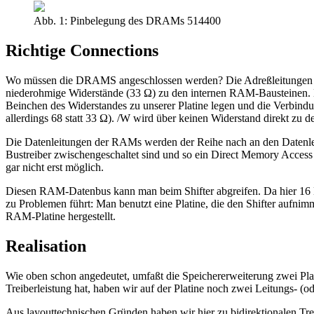
Abb. 1: Pinbelegung des DRAMs 514400
Richtige Connections
Wo müssen die DRAMS angeschlossen werden? Die Adreßleitungen 
niederohmige Widerstände (33 Ω) zu den internen RAM-Bausteinen. Hi
Beinchen des Widerstandes zu unserer Platine legen und die Verbindu
allerdings 68 statt 33 Ω). /W wird über keinen Widerstand direkt zu 
Die Datenleitungen der RAMs werden der Reihe nach an den Datenle
Bustreiber zwischengeschaltet sind und so ein Direct Memory Acces
gar nicht erst möglich.
Diesen RAM-Datenbus kann man beim Shifter abgreifen. Da hier 16 Le
zu Problemen führt: Man benutzt eine Platine, die den Shifter aufni
RAM-Platine hergestellt.
Realisation
Wie oben schon angedeutet, umfaßt die Speichererweiterung zwei Plat
Treiberleistung hat, haben wir auf der Platine noch zwei Leitungs- (o
Aus layouttechnischen Gründen haben wir hier zu bidirektionalen Tre