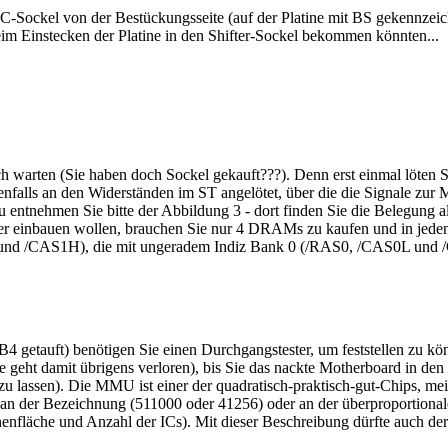
 IC-Sockel von der Bestückungsseite (auf der Platine mit BS gekennzeich
eim Einstecken der Platine in den Shifter-Sockel bekommen könnten...
h warten (Sie haben doch Sockel gekauft???). Denn erst einmal löten Sie 
falls an den Widerständen im ST angelötet, über die die Signale zur
u entnehmen Sie bitte der Abbildung 3 - dort finden Sie die Belegung a
er einbauen wollen, brauchen Sie nur 4 DRAMs zu kaufen und in jeden
L und /CAS1H), die mit ungeradem Indiz Bank 0 (/RAS0, /CAS0L und
4 getauft) benötigen Sie einen Durchgangstester, um feststellen zu 
 geht damit übrigens verloren), bis Sie das nackte Motherboard in den H
kt zu lassen). Die MMU ist einer der quadratisch-praktisch-gut-Chips, me
n der Bezeichnung (511000 oder 41256) oder an der überproportional
nfläche und Anzahl der ICs). Mit dieser Beschreibung dürfte auch der i