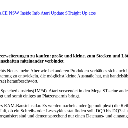
ACE NSW Inside Info
Atari Update
STraight Up
atos
ererweiterungen zu kaufen: große und kleine, zum Stecken und Löte
enschaften miteinander verbindet.
hts Neues mehr. Aber wie bei anderen Produkten verhält es sich auch hi
terung zu entwickeln, die möglichst kleine Ausmaße hat, mit handelsü
ze) heraufbeschwört.
 Speicherbausteins(1M*4). Atari verwendet in den Mega STs eine ande
 und somit einiges an Platzersparnis bringt.
des RAM-Bausteins dar. Es werden nacheinander (gemultiplext) die Rei
t, ob ein Schreib- oder Lesezyklus stattfinden soll. DQ9 bis DQ3 sind
rganisiert sind und dementsprechend nur einen Datenaus- und eingang 