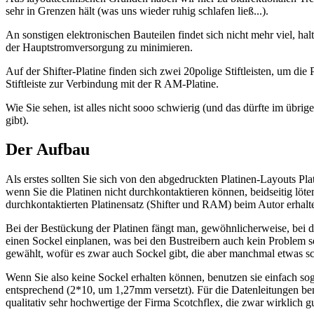
sehr in Grenzen hält (was uns wieder ruhig schlafen ließ...).
An sonstigen elektronischen Bauteilen findet sich nicht mehr viel, h
der Hauptstromversorgung zu minimieren.
Auf der Shifter-Platine finden sich zwei 20polige Stiftleisten, um di
Stiftleiste zur Verbindung mit der R AM-Platine.
Wie Sie sehen, ist alles nicht sooo schwierig (und das dürfte im ü
gibt).
Der Aufbau
Als erstes sollten Sie sich von den abgedruckten Platinen-Layouts Pl
wenn Sie die Platinen nicht durchkontaktieren können, beidseitig löte
durchkontaktierten Platinensatz (Shifter und RAM) beim Autor erhalt
Bei der Bestückung der Platinen fängt man, gewöhnlicherweise, bei de
einen Sockel einplanen, was bei den Bustreibern auch kein Problem 
gewählt, wofür es zwar auch Sockel gibt, die aber manchmal etwas 
Wenn Sie also keine Sockel erhalten können, benutzen sie einfach sog
entsprechend (2*10, um 1,27mm versetzt). Für die Datenleitungen benu
qualitativ sehr hochwertige der Firma Scotchflex, die zwar wirklich 