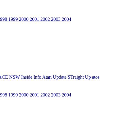
1998
1999
2000
2001
2002
2003
2004
ACE NSW Inside Info
Atari Update
STraight Up
atos
1998
1999
2000
2001
2002
2003
2004