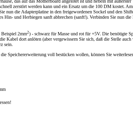
use, das auf das Motherboard angelötet ist und hebeln mit äußerster Vo
schnell zerstört werden kann und ein Ersatz um die 100 DM kostet. Am b
nun die Adapterplatine in den freigewordenen Sockel und den Shifter s
s Hin- und Herbiegen sanft abbrechen (sanft!). Verbinden Sie nun die 
2
m Beispiel 2mm
) - schwarz für Masse und rot für +5V. Die benötigte 
ie Kabel dort anlöten (aber vergewissern Sie sich, daß die Stelle auch
z sein.
 die Speichererweiterung voll bestücken wollen, können Sie weiterlese
4mm
essen!