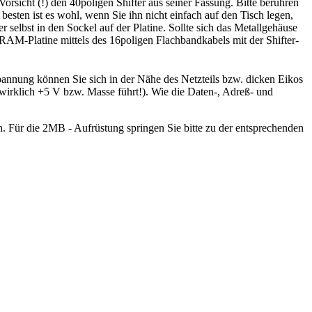
rsicht (!) den 40poligen Shifter aus seiner Fassung. Bitte berühren
esten ist es wohl, wenn Sie ihn nicht einfach auf den Tisch legen,
elbst in den Sockel auf der Platine. Sollte sich das Metallgehäuse
RAM-Platine mittels des 16poligen Flachbandkabels mit der Shifter-
Spannung können Sie sich in der Nähe des Netzteils bzw. dicken Eikos
 wirklich +5 V bzw. Masse führt!). Wie die Daten-, Adreß- und
n. Für die 2MB - Aufrüstung springen Sie bitte zu der entsprechenden