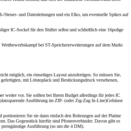
eß-/Steuer- und Datenleitungen und ein Elko, um eventuelle Spikes auf
liger IC-Sockel für den Shifter selbst und schließlich eine 16polige
ißen Wettbewerbskampf bei ST-Speichererweiterungen auf dem Markt
icht möglich, ein einseitiges Layout anzufertigen. So müssen Sie,
ll gefertigten, mit Lötstoplack und Bestückungsdruck versehenen,
 weiter vor. Sie sollten bei Ihrem Budget allerdings für jedes IC
e platzsparende Ausführung im ZIP- (oder Zig-Zag In-Line)Gehäuse
d portionieren Sie sie dann einfach den Bohrungen auf der Platine
4mm. Das Gegenstück hierfür sind Pfostenverbinder. Davon gibt es
die preisgünstige Ausführung (so um die 4 DM).