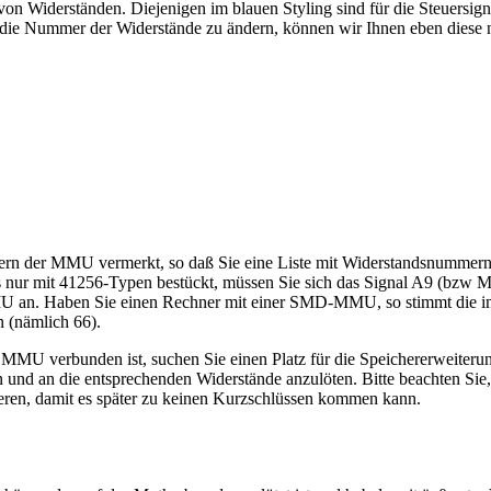
n Widerständen. Diejenigen im blauen Styling sind für die Steuersigna
on die Nummer der Widerstände zu ändern, können wir Ihnen eben diese
mern der MMU vermerkt, so daß Sie eine Liste mit Widerstandsnummern
s aus nur mit 41256-Typen bestückt, müssen Sie sich das Signal A9 (b
MU an. Haben Sie einen Rechner mit einer SMD-MMU, so stimmt die i
 (nämlich 66).
U verbunden ist, suchen Sie einen Platz für die Speichererweiterung (
nd an die entsprechenden Widerstände anzulöten. Bitte beachten Sie, 
lieren, damit es später zu keinen Kurzschlüssen kommen kann.