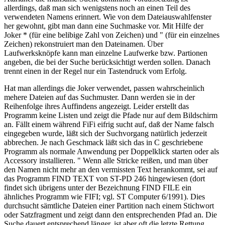
allerdings, daß man sich wenigstens noch an einen Teil des
verwendeten Namens erinnert. Wie von dem Dateiauswahlfenster
her gewohnt, gibt man dann eine Suchmaske vor. Mit Hilfe der
Joker * (für eine belibige Zahl von Zeichen) und " (für ein einzelnes
Zeichen) rekonstruiert man den Dateinamen. Über
Laufwerksknöpfe kann man einzelne Laufwerke bzw. Partionen
angeben, die bei der Suche berücksichtigt werden sollen. Danach
trennt einen in der Regel nur ein Tastendruck vom Erfolg.
Hat man allerdings die Joker verwendet, passen wahrscheinlich
mehere Dateien auf das Suchmuster. Dann werden sie in der
Reihenfolge ihres Auffindens angezeigt. Leider erstellt das
Programm keine Listen und zeigt die Pfade nur auf dem Bildschirm
an. Fällt einem während FiFi eifrig sucht auf, daß der Name falsch
eingegeben wurde, läßt sich der Suchvorgang natürlich jederzeit
abbrechen. Je nach Geschmack läßt sich das in C geschriebene
Programm als normale Anwendung per Doppelklick starten oder als
Accessory installieren. " Wenn alle Stricke reißen, und man über
den Namen nicht mehr an den vermissten Text herankommt, sei auf
das Programm FIND TEXT von ST-PD 246 hingewiesen (dort
findet sich übrigens unter der Bezeichnung FIND FILE ein
ähnliches Programm wie FIFI; vgl. ST Computer 6/1991). Dies
durchsucht sämtliche Dateien einer Partition nach einem Stichwort
oder Satzfragment und zeigt dann den entsprechenden Pfad an. Die
Suche dauert entsprechend länger, ist aber oft die letzte Rettung.