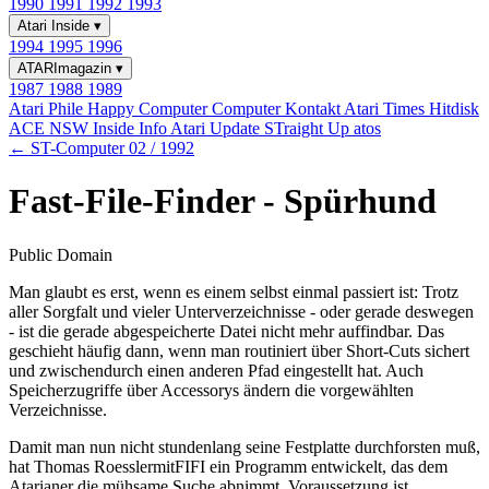
1990
1991
1992
1993
Atari Inside
▾
1994
1995
1996
ATARImagazin
▾
1987
1988
1989
Atari Phile
Happy Computer
Computer Kontakt
Atari Times
Hitdisk
ACE NSW Inside Info
Atari Update
STraight Up
atos
← ST-Computer 02 / 1992
Fast-File-Finder - Spürhund
Public Domain
Man glaubt es erst, wenn es einem selbst einmal passiert ist: Trotz
aller Sorgfalt und vieler Unterverzeichnisse - oder gerade deswegen
- ist die gerade abgespeicherte Datei nicht mehr auffindbar. Das
geschieht häufig dann, wenn man routiniert über Short-Cuts sichert
und zwischendurch einen anderen Pfad eingestellt hat. Auch
Speicherzugriffe über Accessorys ändern die vorgewählten
Verzeichnisse.
Damit man nun nicht stundenlang seine Festplatte durchforsten muß,
hat Thomas RoesslermitFIFI ein Programm entwickelt, das dem
Atarianer die mühsame Suche abnimmt. Voraussetzung ist