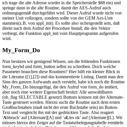
ich trage die alte Adresse wieder in die Speicherstelle $88 ein) und
springe dann in die alte Routine, damit der AES-Aufruf auch
ordnungsgemäß durchgeführt wird. Dieser Aufruf wurde nicht von
meiner Unit vollzogen, sondern sollte von der GEM Aes-Unit
stammen(z.B. von appl_init). Es sollte also sichergestellt sein, daß
direkt nach dem Aufruf der Procedure Install, die den Vektor
verbiegt, die Funktion appl_init vom Hauptprogramm aufgerufen
wird.
My_Form_Do
Nun besitzen wir genügend Wissen, um die fehlenden Funktionen
form_keybd und form_button selbst zu schreiben. Doch welche
Parameter brauchen diese Routinen? Hier hilft ein kleiner Blick in
die Literatur ([1],[2]) und das kommentierte Listing. Damit man den
Sinn des ganzen Aufwands auch versteht, habe ich noch die Routine
My_Form_Do hinzugefügt, die den Aufruf von form_do imitiert,
aber noch eine weitere Eigenschaft besitzt: Alle auswählbaren
(ob_flag SELECTABLE gesetzt) Buttons können mit der Alternate-
Taste gesteuert werden. Hierzu sucht die Routine nach dem ersten
Großbuchstaben (muß nicht der erste Buchstabe sein) im Button-
Text und vergleicht ihn mit der gedrückten Taste. Also reagiert
'
A
bbruch’ auf [Alternate][A] und ‘a
L
les ok’ auf [Alternate][L]. Wir
müssen hierzu den Zeiger auf die Tastaturbelegungstabelle ermitteln