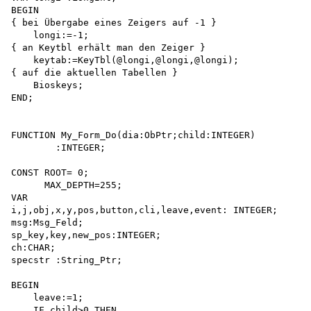
BEGIN

{ bei Übergabe eines Zeigers auf -1 } 

    longi:=-1;

{ an Keytbl erhält man den Zeiger }

    keytab:=KeyTbl(@longi,@longi,@longi);

{ auf die aktuellen Tabellen }

    Bioskeys;

END;

FUNCTION My_Form_Do(dia:ObPtr;child:INTEGER)

        :INTEGER;

CONST ROOT= 0;

      MAX_DEPTH=255;

VAR

i,j,obj,x,y,pos,button,cli,leave,event: INTEGER; 

msg:Msg_Feld;

sp_key,key,new_pos:INTEGER; 

ch:CHAR;

specstr :String_Ptr;

BEGIN

    leave:=1;

    IF child>0 THEN
