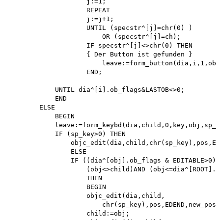
                    j:=1;

                    REPEAT

                    j:=j+1;

                    UNTIL (specstr^[j]=chr(0) )

                        OR (specstr^[j]=ch);

                    IF specstr^[j]<>chr(0) THEN 

                    { Der Button ist gefunden }

                        leave:=form_button(dia,i,1,obj
                    END;

            UNTIL dia^[i].ob_flags&LASTOB<>0; 

            END

        ELSE

            BEGIN

            leave:=form_keybd(dia,child,0,key,obj,sp_k
            IF (sp_key>0) THEN

                objc_edit(dia,child,chr(sp_key),pos,ED
                ELSE

                IF ((dia^[obj].ob_flags & EDITABLE>0)A
                    (obj<>child)AND (obj<=dia^[ROOT].o
                    THEN 

                    BEGIN

                    objc_edit(dia,child,

                        chr(sp_key),pos,EDEND,new_pos)
                    child:=obj; 
