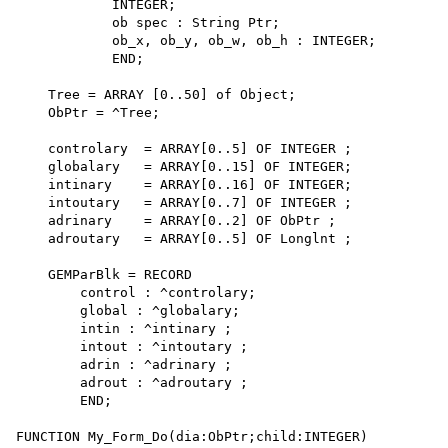
            INTEGER;

            ob spec : String Ptr;

            ob_x, ob_y, ob_w, ob_h : INTEGER;

            END;

    Tree = ARRAY [0..50] of Object;

    ObPtr = ^Tree;

    controlary  = ARRAY[0..5] OF INTEGER ;

    globalary   = ARRAY[0..15] OF INTEGER;

    intinary    = ARRAY[0..16] OF INTEGER;

    intoutary   = ARRAY[0..7] OF INTEGER ;

    adrinary    = ARRAY[0..2] OF ObPtr ;

    adroutary   = ARRAY[0..5] OF Longlnt ;

    GEMParBlk = RECORD

        control : ^controlary;

        global : ^globalary;

        intin : ^intinary ;

        intout : ^intoutary ;

        adrin : ^adrinary ;

        adrout : ^adroutary ;

        END;

FUNCTION My_Form_Do(dia:ObPtr;child:INTEGER)
