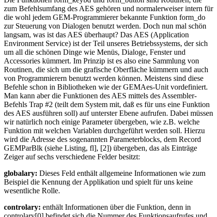
zum Befehlsumfang des AES gehören und normalerweiser intern für
die wohl jedem GEM-Programmierer bekannte Funktion form_do
zur Steuerung von Dialogen benutzt werden. Doch nun mal schön
langsam, was ist das AES überhaupt? Das AES (Application
Environment Service) ist der Teil unseres Betriebssystems, der sich
um all die schönen Dinge wie Menüs, Dialoge, Fenster und
Accessories kümmert. Im Prinzip ist es also eine Sammlung von
Routinen, die sich um die grafische Oberfläche kümmern und auch
von Programmierern benutzt werden können. Meistens sind diese
Befehle schon in Bibliotheken wie der GEMAes-Unit vordefiniert.
Man kann aber die Funktionen des AES mittels des Assembler-
Befehls Trap #2 (teilt dem System mit, daß es für uns eine Funktion
des AES ausführen soll) auf unterster Ebene aufrufen. Dabei müssen
wir natürlich noch einige Parameter übergeben, wie z.B. welche
Funktion mit welchen Variablen durchgeführt werden soll. Hierzu
wird die Adresse des sogenannten Parameterblocks, dem Record
GEMParBlk (siehe Listing, fl], [2]) übergeben, das als Einträge
Zeiger auf sechs verschiedene Felder besitzt:
globalary:
Dieses Feld enthält allgemeine Informationen wie zum
Beispiel die Kennung der Applikation und spielt für uns keine
wesentliche Rolle.
controlary:
enthält Informationen über die Funktion, denn in
controlary[0] befindet sich die Nummer des Funktionsaufrufes und