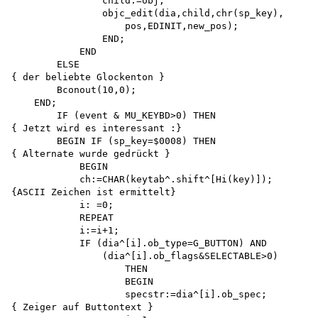
                child:=obj;

                objc_edit(dia,child,chr(sp_key), 

                    pos,EDINIT,new_pos);

                END;

            END

        ELSE

{ der beliebte Glockenton }

        Bconout(10,0);

    END;

        IF (event & MU_KEYBD>0) THEN

{ Jetzt wird es interessant :}

        BEGIN IF (sp_key=$0008) THEN 

{ Alternate wurde gedrückt }

            BEGIN

            ch:=CHAR(keytab^.shift^[Hi(key)]); 

{ASCII Zeichen ist ermittelt} 

            i: =0;

            REPEAT 

            i:=i+1;

            IF (dia^[i].ob_type=G_BUTTON) AND 

                (dia^[i].ob_flags&SELECTABLE>0) 

                    THEN 

                    BEGIN

                    specstr:=dia^[i].ob_spec;

{ Zeiger auf Buttontext }
