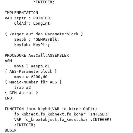
            :INTEGER;

IMPLEMENTATION

VAR stptr : POINTER;

    OldAdr: LongInt;

{ Zeiger auf den Parameterblock } 

    aespb : ^GEMParBlk; 

    keytab: KeyPtr;

PROCEDURE AesCall;ASSEMBLER;

ASM

    move.l aespb,d1 

{ AES-Parameterblock } 

    move.w #200,d0 

{ Magic-Number für AES } 

    trap #2

{ GEM-Aufruf }

END;

FUNCTION form_keybd(VAR fo_ktree:ObPtr;

    fo_kobject,fo_kobnext,fo_kchar :INTEGER;

    VAR fo_knextobject,fo_knextchar :INTEGER)

    :INTEGER;

BEGIN
