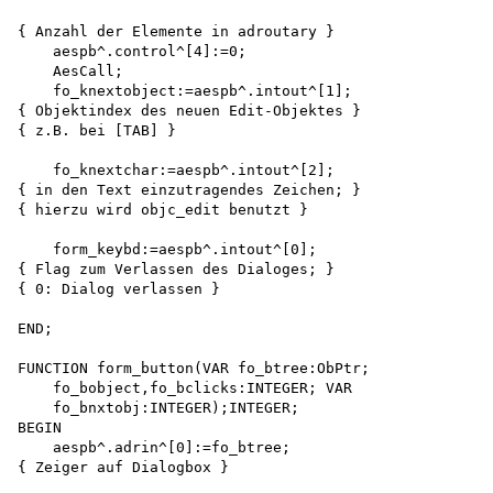
{ Anzahl der Elemente in adroutary } 

    aespb^.control^[4]:=0;

    AesCall;

    fo_knextobject:=aespb^.intout^[1];

{ Objektindex des neuen Edit-Objektes }

{ z.B. bei [TAB] }

    fo_knextchar:=aespb^.intout^[2];

{ in den Text einzutragendes Zeichen; }

{ hierzu wird objc_edit benutzt }

    form_keybd:=aespb^.intout^[0];

{ Flag zum Verlassen des Dialoges; }

{ 0: Dialog verlassen }

END;

FUNCTION form_button(VAR fo_btree:ObPtr;

    fo_bobject,fo_bclicks:INTEGER; VAR 

    fo_bnxtobj:INTEGER);INTEGER;

BEGIN

    aespb^.adrin^[0]:=fo_btree;

{ Zeiger auf Dialogbox }
