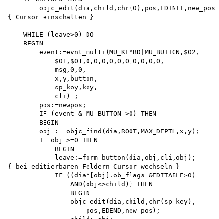
        objc_edit(dia,child,chr(0),pos,EDINIT,new_pos)
{ Cursor einschalten }

    WHILE (leave>0) DO 

    BEGIN

        event:=evnt_multi(MU_KEYBD|MU_BUTTON,$02, 

            $01,$01,0,0,0,0,0,0,0,0,0,0, 

            msg,0,0, 

            x,y,button, 

            sp_key,key, 

            cli) ; 

        pos:=newpos;

        IF (event & MU_BUTTON >0) THEN 

        BEGIN

        obj := objc_find(dia,ROOT,MAX_DEPTH,x,y); 

        IF obj >=0 THEN 

            BEGIN

            leave:=form_button(dia,obj,cli,obj);

{ bei editierbaren Feldern Cursor wechseln }

            IF ((dia^[obj].ob_flags &EDITABLE>0) 

                AND(obj<>child)) THEN 

                BEGIN

                objc_edit(dia,child,chr(sp_key), 

                    pos,EDEND,new_pos); 
