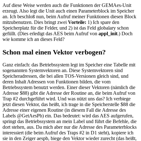
Auf diese Weise werden auch die Funktionen der GEMAes-Unit
erzeugt. Also legt die Unit auch einen Parameterblock im Speicher
an. Ich beschloß nun, beim Aufruf meiner Funktionen diesen Block
mitzubenutzen. Dies bringt zwei
Vorteile:
1) Ich spare den
Speicherplatz für die Felder, und 2) ist das Feld globalary schon
gefüllt. (Dies erledigt das AES beim Aufruf von
appl_init
.) Doch
wie komme ich an dieses Feld?
Schon mal einen Vektor verbogen?
Ganz einfach: das Betriebssystem legt im Speicher eine Tabelle mit
sogenannten Systemvektoren an. Diese Systemvektoren sind
Speicheradressen, die bei allen TOS-Versionen gleich sind, und
deren Inhalt Adressen von Funktionen bilden, die vom
Betriebssystem benutzt werden. Einer dieser Vektoren (nämlich die
Adresse $88) gibt die Adresse der Routine an, die beim Aufruf von
Trap #2 durchgeführt wird. Und was nützt uns das? Ich verbiege
jetzt diesen Vektor, das heißt, ich trage in die Speicherstelle $88 die
Adresse einer eigenen Routine (in diesem Fall die Adresse des
Labels @GetAesPb) ein. Das bedeutet: wird das AES aufgerufen,
springt das Betriebssystem an mein Label und führt die Befehle, die
dort stehen, aus. Da mich aber nur die Adresse des Parameterblocks
interessiert (die beim Aufruf des Traps #2 in D1 steht), kopiere ich
sie in den Zeiger aespb, biege den Vektor wieder zurecht (das heißt,