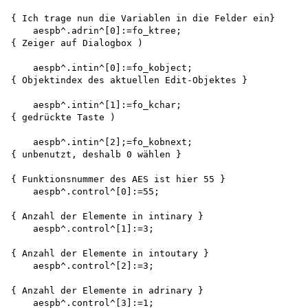
{ Ich trage nun die Variablen in die Felder ein} 

    aespb^.adrin^[0]:=fo_ktree;

{ Zeiger auf Dialogbox )

    aespb^.intin^[0]:=fo_kobject;

{ Objektindex des aktuellen Edit-Objektes }

    aespb^.intin^[1]:=fo_kchar;

{ gedrückte Taste )

    aespb^.intin^[2];=fo_kobnext;

{ unbenutzt, deshalb 0 wählen }

{ Funktionsnummer des AES ist hier 55 } 

    aespb^.control^[0]:=55;

{ Anzahl der Elemente in intinary }

    aespb^.control^[1]:=3;

{ Anzahl der Elemente in intoutary }

    aespb^.control^[2]:=3;

{ Anzahl der Elemente in adrinary }

    aespb^.control^[3]:=1;
