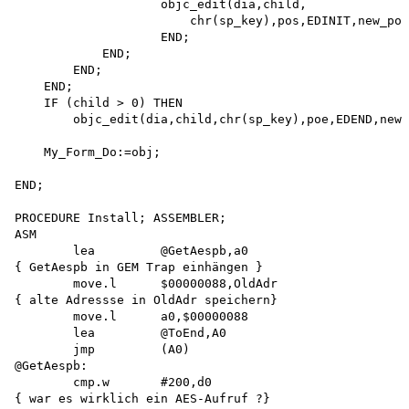
                    objc_edit(dia,child,

                        chr(sp_key),pos,EDINIT,new_pos
                    END;

            END;

        END;

    END;

    IF (child > 0) THEN

        objc_edit(dia,child,chr(sp_key),poe,EDEND,new_
    My_Form_Do:=obj;

END;

PROCEDURE Install; ASSEMBLER;

ASM

        lea         @GetAespb,a0

{ GetAespb in GEM Trap einhängen } 

        move.l      $00000088,OldAdr

{ alte Adressse in OldAdr speichern} 

        move.l      a0,$00000088

        lea         @ToEnd,A0

        jmp         (A0)

@GetAespb:

        cmp.w       #200,d0

{ war es wirklich ein AES-Aufruf ?}
