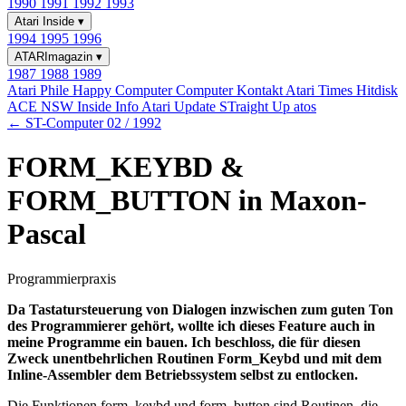
1990
1991
1992
1993
Atari Inside
▾
1994
1995
1996
ATARImagazin
▾
1987
1988
1989
Atari Phile
Happy Computer
Computer Kontakt
Atari Times
Hitdisk
ACE NSW Inside Info
Atari Update
STraight Up
atos
← ST-Computer 02 / 1992
FORM_KEYBD &
FORM_BUTTON in Maxon-
Pascal
Programmierpraxis
Da Tastatursteuerung von Dialogen inzwischen zum guten Ton
des Programmierer gehört, wollte ich dieses Feature auch in
meine Programme ein bauen. Ich beschloss, die für diesen
Zweck unentbehrlichen Routinen Form_Keybd und mit dem
Inline-Assembler dem Betriebssystem selbst zu entlocken.
Die Funktionen form_keybd und form_button sind Routinen, die