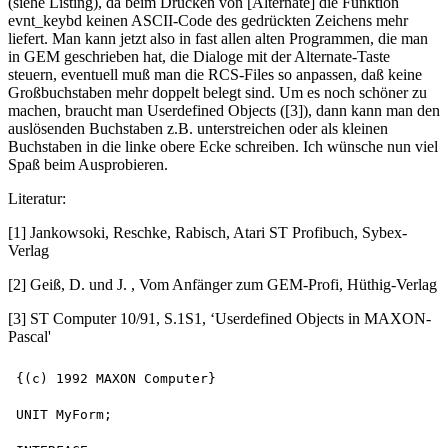
(siehe Listing), da beim Drücken von [Alternate] die Funktion
evnt_keybd keinen ASCII-Code des gedrückten Zeichens mehr
liefert. Man kann jetzt also in fast allen alten Programmen, die man
in GEM geschrieben hat, die Dialoge mit der Alternate-Taste
steuern, eventuell muß man die RCS-Files so anpassen, daß keine
Großbuchstaben mehr doppelt belegt sind. Um es noch schöner zu
machen, braucht man Userdefined Objects ([3]), dann kann man den
auslösenden Buchstaben z.B. unterstreichen oder als kleinen
Buchstaben in die linke obere Ecke schreiben. Ich wünsche nun viel
Spaß beim Ausprobieren.
Literatur:
[1] Jankowsoki, Reschke, Rabisch, Atari ST Profibuch, Sybex-
Verlag
[2] Geiß, D. und J. , Vom Anfänger zum GEM-Profi, Hüthig-Verlag
[3] ST Computer 10/91, S.1S1, ‘Userdefined Objects in MAXON-
Pascal'
{(c) 1992 MAXON Computer}

UNIT MyForm;
