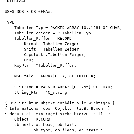
INTERFACE

USES DOS,BIOS,GEMAes;

TYPE

    Tabellen_Typ = PACKED ARRAY [0..128] OF CHAR;

    Tabellen_Zeiger = ^ Tabellen_Typ; 

    Tabellen_Puffer = RECORD

        Normal :Tabellen_Zeiger;

        Shift  :Tabellen_Zeiger;

        Capslock :Tabellen_Zeiger;

        END;

    KeyPtr = ^Tabellen_Puffer;

    MSG_feld = ARRAY[0..7] OF INTEGER;

    C_String = PACKED ARRAY [0..255] OF CHAR; 

    String_Ptr = ^C_string;

{ Die Struktur Objekt enthält alle wichtigen }

{ Informationen über Objekte. (z.B. Boxen, }

{ Menutitel,-eintrage) siehe hierzu in [1] }

    Object = RECORD 

    ob_next, ob head, ob_tail,

            ob_type, ob_flags, ob_state : 
