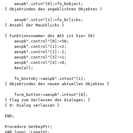
    aespb^.intin^[0];=fo_bobject;

{ Objektindex des angeklickten Objektes }

    aespb^.intin^[1]:=fo_bclicks;

{ Anzahl der Mausklicks }

{ Funktionsnummer des AES ist hier 56) 

    aespb^.control^[0]:=56; 

    aespb^.control^[1]:=2; 

    aespb^.control^[2]:-2; 

    aespb^.control^[3]:=1; 

    aespb^.control^[4]:=0;

    AesCall;

    fo_bnxtobj:=aespb^.intout^[1];

{ Objektindex des neuen aktuellen Objektes }

    form_button:=aespb^.intout^[0];

{ Flag zum Verlassen des Dialoges; }

{ 0: Dialog verlassen }

END;

Procedure GetKeyPtr;

VAR longi :LongInt;
