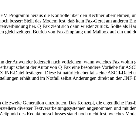
n GEM-Programm heraus die Kontrolle über den Rechner übernehmen, 
ch besser: Stellt das Modem fest, daß kein Fax-Gerät am anderen End
atenverbindung her. Q-Fax zieht sich dann wieder zurück. Sollte als H
n gleichzeitigen Betrieb von Fax-Empfang und Mailbox auf ein und ders
kann der Anwender jederzeit nach vollziehen, wann welches Fax wohin 
erhaupt scheint der Autor von Q-Fax eine besondere Vorliebe für ASC
.INF-Datei festlegen. Diese ist natürlich ebenfalls eine ASCII-Datei 
stellungen erhält und im Notfall selbst Änderungen direkt an der .INF
die zweite Generation einzutreten. Das Konzept, die eigentliche Fax-
rstellern diverser Textverarbeitungssystemen angenommen und mit der 
itpunkt des Redaktionsschlusses stand noch nicht fest, welches Modem 