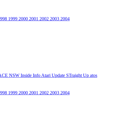
1998
1999
2000
2001
2002
2003
2004
ACE NSW Inside Info
Atari Update
STraight Up
atos
1998
1999
2000
2001
2002
2003
2004