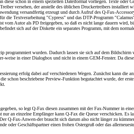
 diese schon in einem speziellen Dateiformat vorliegen. Texte oder G
iber versehen, der anstelle des üblichen Druckertreibers installiert wi
Anwendung versandfertig erzeugt und durch Aufruf des Q-Fax-Accessorys 
für die Textverarbeitung "Cypress" und das DTP-Programm "Calamus" au
ist vom Autor als PD freigegeben, so daß es nicht lange dauern wird, b
befindet sich auf der Diskette ein separates Programm, mit dem norma
p programmiert wurden. Dadurch lassen sie sich auf dem Bildschirm ver
r-weise in einer Dialogbox und nicht in einem GEM-Fenster. Da diese F
dressierung erfolg dabei auf verschiedenen Wegen. Zunächst kann die
 die schon beschriebene Preview-Funktion begutachtet wurde, der e
kt.
gegeben, so legt Q-Fax diesen zusammen mit der Fax-Nummer in einer 
ht nur an einzelne Empfänger kann Q-Fax die Queue verschicken. Es la
er Q-Fax-Anwen-der braucht sich darum also nicht länger zu kümmern.
unde oder Geschäftspartner einen frohen Ostergruß oder das allerneues