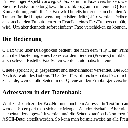
Ein wichtiger Aspekt vorweg: Q-Fax kann nur Faxe verschicken, wenn
Sie ihre Textverarbeitung bzw. ihr Grafikprogramm mit einem Q-Fax-Tre
Konvertierung entfällt. Das Fax wird bereits in der entsprechenden 
Treiber für die Hauptanwendung existiert. Mit Q-Fax werden Treiber 
entsprechenden Funktionen zum Erstellen eines Fax-Treibers enthält, 
wird. Um aber dennoch sofort einfach* Faxe verschicken zu können, 
Die Bedienung
Q-Fax wird über Dialogboxen bedient, die nach dem "Fly-Dial"-Prinzi
auch die Darstellung eines Faxes vor dem Senden (Preview) unübliche
allzu schwer. Erstellte Fax-Seiten werden automatisch in einer
Queue (sprich: Kju) gespeichert und nacheinander versendet. Die A
Nach Anwahl des Buttons "Dial Send" wird, nachdem das Fax durch
zustande, werden alle Seiten in der Queue an den Empfänger verschic
Adressaten in der Datenbank
Wird zusätzlich zu der Fax-Nummer auch ein Adressat in Textform an
werden. So erspart man sich eine Menge "Zettelwirtschaft". Aber nic
nacheinander angewählt werden und die Seiten zugefaxt bekommen. D
ASCII-Datei erstellt werden. So kann man beispielsweise an alle Fre