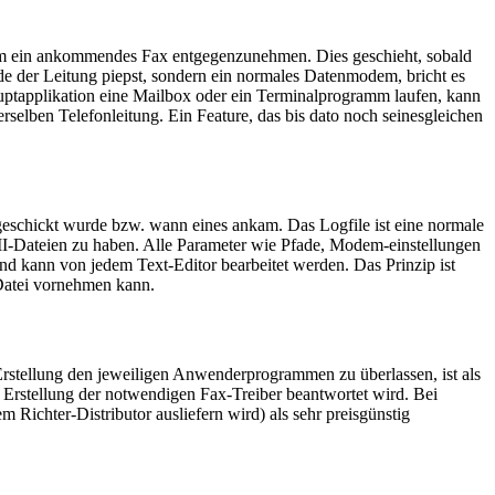
um ein ankommendes Fax entgegenzunehmen. Dies geschieht, sobald
e der Leitung piepst, sondern ein normales Datenmodem, bricht es
auptapplikation eine Mailbox oder ein Terminalprogramm laufen, kann
elben Telefonleitung. Ein Feature, das bis dato noch seinesgleichen
geschickt wurde bzw. wann eines ankam. Das Logfile ist eine normale
II-Dateien zu haben. Alle Parameter wie Pfade, Modem-einstellungen
und kann von jedem Text-Editor bearbeitet werden. Das Prinzip ist
-Datei vornehmen kann.
Erstellung den jeweiligen Anwenderprogrammen zu überlassen, ist als
Erstellung der notwendigen Fax-Treiber beantwortet wird. Bei
Richter-Distributor ausliefern wird) als sehr preisgünstig