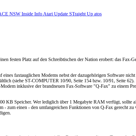
ACE NSW Inside Info
Atari Update
STraight Up
atos
nen festen Platz auf den Schreibtischen der Nation erobert: das Fax-Ge
 eines faxtauglichen Modems nebst der dazugehörigen Software nicht k
erhältlich (siehe ST-COMPUTER 10/90, Seite 154 bzw. 10/91, Seite 62
Fax-Modem inklusive der brandneuen Fax-Software "Q-Fax" zu einem Prei
00 KB Speicher. Wer lediglich über 1 Megabyte RAM verfügt, sollte al
m - zum einen - den umfangreichen Funktionen von Q-Fax gerecht zu w
digen.