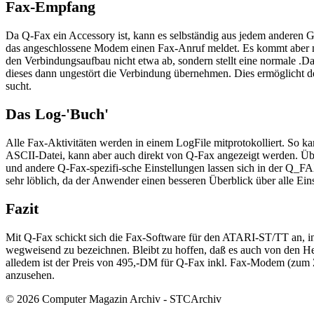
Fax-Empfang
Da Q-Fax ein Accessory ist, kann es selbständig aus jedem andere
das angeschlossene Modem einen Fax-Anruf meldet. Es kommt aber no
den Verbindungsaufbau nicht etwa ab, sondern stellt eine normale .D
dieses dann ungestört die Verbindung übernehmen. Dies ermöglicht de
sucht.
Das Log-'Buch'
Alle Fax-Aktivitäten werden in einem LogFile mitprotokolliert. So 
ASCII-Datei, kann aber auch direkt von Q-Fax angezeigt werden. Üb
und andere Q-Fax-spezifi-sche Einstellungen lassen sich in der Q_FAX
sehr löblich, da der Anwender einen besseren Überblick über alle Ein
Fazit
Mit Q-Fax schickt sich die Fax-Software für den ATARI-ST/TT an, in 
wegweisend zu bezeichnen. Bleibt zu hoffen, daß es auch von den He
alledem ist der Preis von 495,-DM für Q-Fax inkl. Fax-Modem (zum Ze
anzusehen.
© 2026 Computer Magazin Archiv - STCArchiv