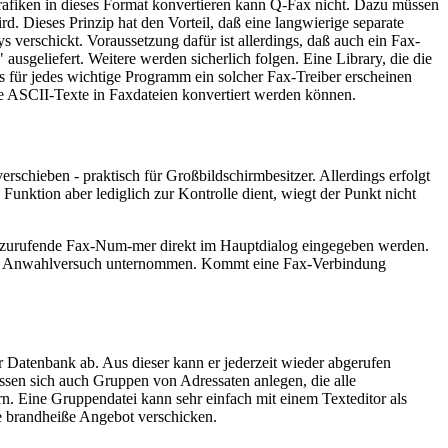
rafiken in dieses Format konvertieren kann Q-Fax nicht. Dazu müssen
rd. Dieses Prinzip hat den Vorteil, daß eine langwierige separate
verschickt. Voraussetzung dafür ist allerdings, daß auch ein Fax-
sgeliefert. Weitere werden sicherlich folgen. Eine Library, die die
is für jedes wichtige Programm ein solcher Fax-Treiber erscheinen
le ASCII-Texte in Faxdateien konvertiert werden können.
schieben - praktisch für Großbildschirmbesitzer. Allerdings erfolgt
unktion aber lediglich zur Kontrolle dient, wiegt der Punkt nicht
 anzurufende Fax-Num-mer direkt im Hauptdialog eingegeben werden.
rste Anwahlversuch unternommen. Kommt eine Fax-Verbindung
Datenbank ab. Aus dieser kann er jederzeit wieder abgerufen
ssen sich auch Gruppen von Adressaten anlegen, die alle
 Eine Gruppendatei kann sehr einfach mit einem Texteditor als
te brandheiße Angebot verschicken.