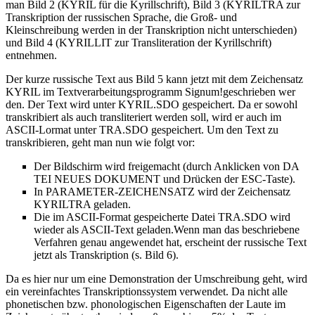
man Bild 2 (KYRIL für die Kyrillschrift), Bild 3 (KYRILTRA zur
Transkription der russischen Sprache, die Groß- und
Kleinschreibung werden in der Transkription nicht unterschieden)
und Bild 4 (KYRILLIT zur Transliteration der Kyrillschrift)
entnehmen.
Der kurze russische Text aus Bild 5 kann jetzt mit dem Zeichensatz
KYRIL im Textverarbeitungsprogramm Signum!geschrieben wer
den. Der Text wird unter KYRIL.SDO gespeichert. Da er sowohl
transkribiert als auch transliteriert werden soll, wird er auch im
ASCII-Lormat unter TRA.SDO gespeichert. Um den Text zu
transkribieren, geht man nun wie folgt vor:
Der Bildschirm wird freigemacht (durch Anklicken von DA
TEI NEUES DOKUMENT und Drücken der ESC-Taste).
In PARAMETER-ZEICHENSATZ wird der Zeichensatz
KYRILTRA geladen.
Die im ASCII-Format gespeicherte Datei TRA.SDO wird
wieder als ASCII-Text geladen.Wenn man das beschriebene
Verfahren genau angewendet hat, erscheint der russische Text
jetzt als Transkription (s. Bild 6).
Da es hier nur um eine Demonstration der Umschreibung geht, wird
ein vereinfachtes Transkriptionssystem verwendet. Da nicht alle
phonetischen bzw. phonologischen Eigenschaften der Laute im