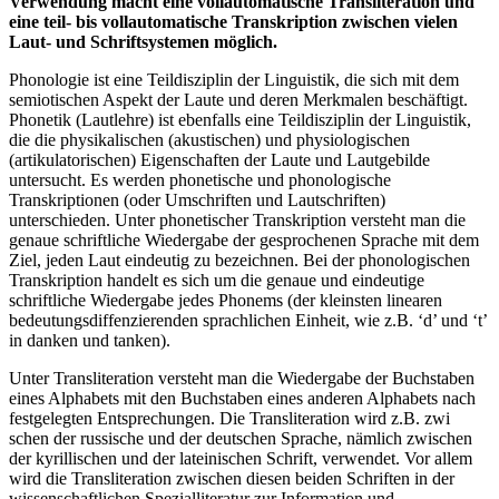
Verwendung macht eine vollautomatische Transliteration und
eine teil- bis vollautomatische Transkription zwischen vielen
Laut- und Schriftsystemen möglich.
Phonologie ist eine Teildisziplin der Linguistik, die sich mit dem
semiotischen Aspekt der Laute und deren Merkmalen beschäftigt.
Phonetik (Lautlehre) ist ebenfalls eine Teildisziplin der Linguistik,
die die physikalischen (akustischen) und physiologischen
(artikulatorischen) Eigenschaften der Laute und Lautgebilde
untersucht. Es werden phonetische und phonologische
Transkriptionen (oder Umschriften und Lautschriften)
unterschieden. Unter phonetischer Transkription versteht man die
genaue schriftliche Wiedergabe der gesprochenen Sprache mit dem
Ziel, jeden Laut eindeutig zu bezeichnen. Bei der phonologischen
Transkription handelt es sich um die genaue und eindeutige
schriftliche Wiedergabe jedes Phonems (der kleinsten linearen
bedeutungsdiffenzierenden sprachlichen Einheit, wie z.B. ‘d’ und ‘t’
in danken und tanken).
Unter Transliteration versteht man die Wiedergabe der Buchstaben
eines Alphabets mit den Buchstaben eines anderen Alphabets nach
festgelegten Entsprechungen. Die Transliteration wird z.B. zwi
schen der russische und der deutschen Sprache, nämlich zwischen
der kyrillischen und der lateinischen Schrift, verwendet. Vor allem
wird die Transliteration zwischen diesen beiden Schriften in der
wissenschaftlichen Spezialliteratur zur Information und