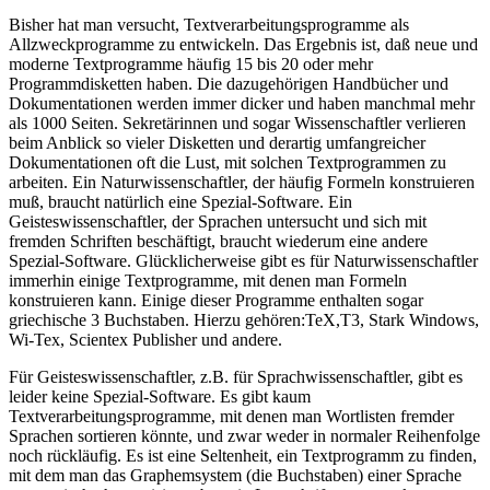
Bisher hat man versucht, Textverarbeitungsprogramme als
Allzweckprogramme zu entwickeln. Das Ergebnis ist, daß neue und
moderne Textprogramme häufig 15 bis 20 oder mehr
Programmdisketten haben. Die dazugehörigen Handbücher und
Dokumentationen werden immer dicker und haben manchmal mehr
als 1000 Seiten. Sekretärinnen und sogar Wissenschaftler verlieren
beim Anblick so vieler Disketten und derartig umfangreicher
Dokumentationen oft die Lust, mit solchen Textprogrammen zu
arbeiten. Ein Naturwissenschaftler, der häufig Formeln konstruieren
muß, braucht natürlich eine Spezial-Software. Ein
Geisteswissenschaftler, der Sprachen untersucht und sich mit
fremden Schriften beschäftigt, braucht wiederum eine andere
Spezial-Software. Glücklicherweise gibt es für Naturwissenschaftler
immerhin einige Textprogramme, mit denen man Formeln
konstruieren kann. Einige dieser Programme enthalten sogar
griechische 3 Buchstaben. Hierzu gehören:TeX,T3, Stark Windows,
Wi-Tex, Scientex Publisher und andere.
Für Geisteswissenschaftler, z.B. für Sprachwissenschaftler, gibt es
leider keine Spezial-Software. Es gibt kaum
Textverarbeitungsprogramme, mit denen man Wortlisten fremder
Sprachen sortieren könnte, und zwar weder in normaler Reihenfolge
noch rückläufig. Es ist eine Seltenheit, ein Textprogramm zu finden,
mit dem man das Graphemsystem (die Buchstaben) einer Sprache