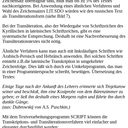
Zeichensatz übertragbar sind, muß man bis zu 5% des Textes
nachkorrigieren. Bei Anwendung eines ähnlichen Verfahrens und
Wahl des Zeichensatzes LIT.SDO würden wir den russischen Text
als Transliterationsform (siehe Bild 7).
Bei der Transliteration, also der Wiedergabe von Schriftzeichen des
Kyrillischen in lateinischen Schriftzeichen, gibt es eine
systematische Entsprechung. Deshalb ist eine Nachverbesserung des
Transliterationstextes nicht nötig.
Ähnliche Verfahren kann man auch mit linksläufigen Schriften wie
Arabisch-Persisch und Hebräisch anwenden. Bei solchen Schriften
entsteht z.B.die lateinische Transkription in umgekehrter
Zeichenfolge. Dies läßt sich durch ein Umkehrprogramm, das man
in einer Programmiersprache schreibt, beseitigen. Übersetzung des
Textes:
Einige Tage nach der Ankunft des Lehrers erinnerte sich Trojekurow
seiner und beschloß, ihm eine Kostprobe von dem Bärenzimmer zu
geben; er ließ ihn deshalb eines Morgens rufen und führte ihn durch
dunkle Gänge.
(aus: Dubrowskij von A.S. Puschkin.)
Mit dem Textverarbeitungsprogramm SCRIPT können die
Transkriptions- und Transliterationsverfahren viel einfacher und
eleganter durchgeführt werden: