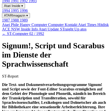
1990
1991
1992
1993
Atari Inside
▾
1994
1995
1996
ATARImagazin
▾
1987
1988
1989
Atari Phile
Happy Computer
Computer Kontakt
Atari Times
Hitdisk
ACE NSW Inside Info
Atari Update
STraight Up
atos
← ST-Computer 02 / 1992
Signum!, Script und Scarabus
im Dienste der
Sprachwissenschaft
ST-Report
Die Text- und Dokumentverarbeitungsprogramme Signum!
und Script sowie der Font-Editor Scarabus ermöglichen auf
dem Gebiet der Phonologie und Phonetik, nämlich im Bereich
der Transkription und Transliteration, sowohl für
Sprachwissenschaftler, Lexikologen und Dolmetscher als auch
für Bibliothekare eine sensationelle Arbeitserleichterung. Ihre