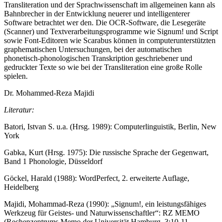
Transliteration und der Sprachwissenschaft im allgemeinen kann als
Bahnbrecher in der Entwicklung neuerer und intelligenterer
Software betrachtet wer den. Die OCR-Software, die Lesegeräte
(Scanner) und Textverarbeitungsprogramme wie Signum! und Script
sowie Font-Editoren wie Scarabus können in computerunterstützten
graphematischen Untersuchungen, bei der automatischen
phonetisch-phonologischen Transkription geschriebener und
gedruckter Texte so wie bei der Transliteration eine große Rolle
spielen.
Dr. Mohammed-Reza Majidi
Literatur:
Batori, Istvan S. u.a. (Hrsg. 1989): Computerlinguistik, Berlin, New
York
Gabka, Kurt (Hrsg. 1975): Die russische Sprache der Gegenwart,
Band 1 Phonologie, Düsseldorf
Göckel, Harald (1988): WordPerfect, 2. erweiterte Auflage,
Heidelberg
Majidi, Mohammad-Reza (1990): „Signum!, ein leistungsfähiges
Werkzeug für Geistes- und Naturwissenschaftler“: RZ MEMO
(Rechenzentrums Memo der Universität Hamburg, 3:10-11.