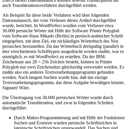
Durch diesen Datenaustausch können sowohl Transkriptions als
auch Transliterationsverfahren durchgeführt werden.
Als Beispiel für diese beide Verfahren wird über folgenden
Datenaustausch, der vom Verfasser dieses Artikel durchgeführt
wurde, berichtet. In WordPerfect wurden vom Verfasser etwa
30.000 persische Wörter mit Hilfe der Software Printer Polyglott
vom Software-Haus Mikado (Berlin) in persisch-arabischer Schrift
eingegeben, mit dem Ziel, ein rückläufiges Wörterbuch des Neu
persischen herzustellen. Da das Wörterbuch dreispaltig (parallel) in
drei verschiedenen Schrifttypen ausgedruckt werden mußte, war es
unmöglich, es mit WordPerfect zu erstellen. Da der IBM-
Zeichensatz aus 28 = 256 Zeichen besteht, können in Printer
Polyglott nur zwei Zeichensätze gleichzeitig verwendet werden. Es
mußte also ein anderes Textverarbeitungsprogramm gefunden
werden. Nach langem Suchen wurde klar, daß das einzige
Textverarbeitungsprogramm, das diese Aufgabe bewältigen könnte,
Signum! Wäre.
Die Übertragung von 30.000 persischen Wörter wurde durch
automatische Transliteration, und zwar in folgenden Schritten
durchgeführt:
Durch Makro-Programmierung und mit Hilfe der Funktionen
Suchen und Ersetzen wurden persische Schriftzeichen in
lateinische Schriftzeichen umgewandelt. Das Suchen und