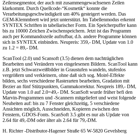
Zeilensegmentor, der auch mit zusammengewachsenen Zeilen
klarkommt. Durch Quellcode-“Kosmetik“ konnte die
Verarbeitungsgeschwindigkeit um 40% gesteigert werden. Das
GEM-Klemmbrett wird jetzt unterstützt. Im Tabellenmodus erkennt
SYNTEX Schriften in tabellarischer Form. Ein Speicherpuffer kann
bis zu 10000 Zeichen Zwischenspeichern. Jetzt ist das Programm
auch per Kommandozeile aufrufbar, d.h. andere Programme können
sich in SYNTEX einbinden. Neupreis: 359,- DM, Update von 1.0
zu 1.2 = 89,- DM.
ScanTool (2.0) und Scansoft (3.5) dienen dem nachträglichen
Bearbeiten und Verändern von eingelesenen Bildern. ScanTool kann
z.B. jetzt Schwarzweißbilder in Graustufen wandeln, stufenlos
vergrößern und verkleinern, ohne daß sich sog. Moiré-Effekte
bilden, sechs verschiedene Rasterarten bearbeiten, Gradation mit
Bezier an fünf Stützpunkten, Gammakorrektur. Neupreis 189,- DM,
Update von 1.0 auf 2.0=49,- DM. ScanSoft wurde früher befi den
Marvin-Programmen und -Scannern mitgeliefert und weist folgende
Neuheiten auf: bis zu 7 Fenster gleichzeitig, 5 verschiedene
Ansichten möglich, Ausschneiden, Kopieren zwischen den
Fenstern, GDOS-Fonts. ScanSoft 3.5 gibt es nur als Update von
2.64 für 49,-DM oder älter als 2.64 für 79,-DM.
H. Richter -Distributor-Hagener Straße 65 W-5820 Gevelsberg