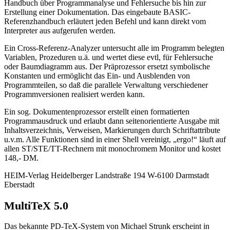
Handbuch über Programmanalyse und Fehlersuche bis hin zur
Erstellung einer Dokumentation. Das eingebaute BASIC-
Referenzhandbuch erläutert jeden Befehl und kann direkt vom
Interpreter aus aufgerufen werden.
Ein Cross-Referenz-Analyzer untersucht alle im Programm belegten
Variablen, Prozeduren u.ä. und wertet diese evtl, für Fehlersuche
oder Baumdiagramm aus. Der Präprozessor ersetzt symbolische
Konstanten und ermöglicht das Ein- und Ausblenden von
Programmteilen, so daß die parallele Verwaltung verschiedener
Programmversionen realisiert werden kann.
Ein sog. Dokumentenprozessor erstellt einen formatierten
Programmausdruck und erlaubt dann seitenorientierte Ausgabe mit
Inhaltsverzeichnis, Verweisen, Markierungen durch Schriftattribute
u.v.m. Alle Funktionen sind in einer Shell vereinigt, „ergo!“ läuft auf
allen ST/STE/TT-Rechnern mit monochromem Monitor und kostet
148,- DM.
HEIM-Verlag Heidelberger Landstraße 194 W-6100 Darmstadt
Eberstadt
MultiTeX 5.0
Das bekannte PD-TeX-System von Michael Strunk erscheint in