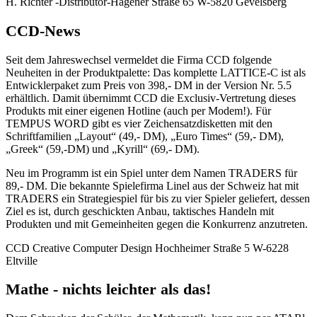
H. Richter -Distributor-Hagener Straße 65 W-5820 Gevelsberg
CCD-News
Seit dem Jahreswechsel vermeldet die Firma CCD folgende
Neuheiten in der Produktpalette: Das komplette LATTICE-C ist als
Entwicklerpaket zum Preis von 398,- DM in der Version Nr. 5.5
erhältlich. Damit übernimmt CCD die Exclusiv-Vertretung dieses
Produkts mit einer eigenen Hotline (auch per Modem!). Für
TEMPUS WORD gibt es vier Zeichensatzdisketten mit den
Schriftfamilien „Layout“ (49,- DM), „Euro Times“ (59,- DM),
„Greek“ (59,-DM) und „Kyrill“ (69,- DM).
Neu im Programm ist ein Spiel unter dem Namen TRADERS für
89,- DM. Die bekannte Spielefirma Linel aus der Schweiz hat mit
TRADERS ein Strategiespiel für bis zu vier Spieler geliefert, dessen
Ziel es ist, durch geschickten Anbau, taktisches Handeln mit
Produkten und mit Gemeinheiten gegen die Konkurrenz anzutreten.
CCD Creative Computer Design Hochheimer Straße 5 W-6228
Eltville
Mathe - nichts leichter als das!