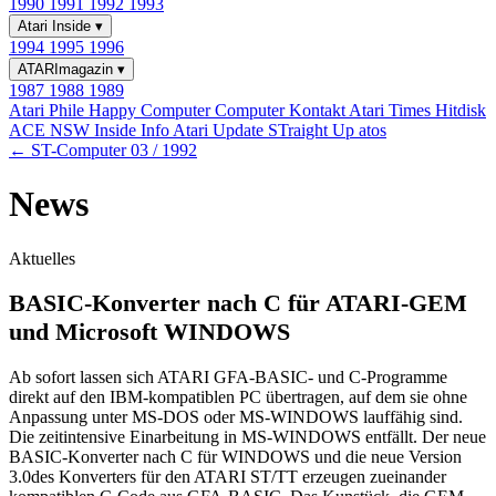
1990
1991
1992
1993
Atari Inside
▾
1994
1995
1996
ATARImagazin
▾
1987
1988
1989
Atari Phile
Happy Computer
Computer Kontakt
Atari Times
Hitdisk
ACE NSW Inside Info
Atari Update
STraight Up
atos
← ST-Computer 03 / 1992
News
Aktuelles
BASIC-Konverter nach C für ATARI-GEM
und Microsoft WINDOWS
Ab sofort lassen sich ATARI GFA-BASIC- und C-Programme
direkt auf den IBM-kompatiblen PC übertragen, auf dem sie ohne
Anpassung unter MS-DOS oder MS-WINDOWS lauffähig sind.
Die zeitintensive Einarbeitung in MS-WINDOWS entfällt. Der neue
BASIC-Konverter nach C für WINDOWS und die neue Version
3.0des Konverters für den ATARI ST/TT erzeugen zueinander