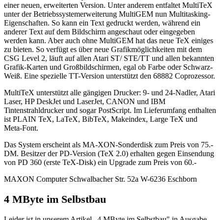
einer neuen, erweiterten Version. Unter anderem entfaltet MultiTeX
unter der Betriebssystemerweiterung MultiGEM nun Multitasking-
Eigenschaften. So kann ein Text gedruckt werden, während ein
anderer Text auf dem Bildschirm angeschaut oder eingegeben
werden kann. Aber auch ohne MultiGEM hat das neue TeX einiges
zu bieten. So verfügt es über neue Grafikmöglichkeiten mit dem
CSG Level 2, läuft auf allen Atari ST/ STE/TT und allen bekannten
Grafik-Karten und Großbildschirmen, egal ob Farbe oder Schwarz-
Weiß. Eine spezielle TT-Version unterstützt den 68882 Coprozessor.
MultiTeX unterstützt alle gängigen Drucker: 9- und 24-Nadler, Atari
Laser, HP DeskJet und LaserJet, CANON und IBM
Tintenstrahldrucker und sogar PostScript. Im Lieferumfang enthalten
ist PLAIN TeX, LaTeX, BibTeX, Makeindex, Large TeX und
Meta-Font.
Das System erscheint als MA-XON-Sonderdisk zum Preis von 75.-
DM. Besitzer der PD-Version (TeX 2.0) erhalten gegen Einsendung
von PD 360 (erste TeX-Disk) ein Upgrade zum Preis von 60.-
MAXON Computer Schwalbacher Str. 52a W-6236 Eschborn
4 MByte im Selbstbau
Leider ist in unserem Artikel „4 MByte im Selbstbau" in Ausgabe