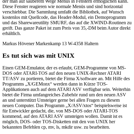
der man auf sauberem Wege Menüs in Fenstern ermöglichen kann.
Diese Fenster reagieren wie normale Menüs und sind horizontal
verschiebbar. Die Sammlung umfaßt die Bibliothek, auf Wunsch
kostenlos mit Quellcode, das Header-Modul, ein Demoprogramm
und das Sharewareutility SMURF, das auf die XWIND-Routinen zu
greift. Das ganze Paket ist zum Preis von 35,-DM beim Autor direkt
erhältlich.
Markus Hövener Markenkamp 13 W-4358 Haltern
Es tut sich was mit UNIX
Einen GEM-Emulator, der es erlaubt, GEM-Programme von MS-
DOS oder ATARI-TOS auf den neuen UNIX-Rechner ATARI
TT/ASV zu portieren, bietet die Firma X/software an. Mit Hilfe des
Programms „X/GEMonx“ werden dann in Kürze TOS-
Applikationen auch auf dem ATARI ASV verfügbar sein. Weiterhin
bietet die Firma umfangreiches Zubehör rund um den neuen ASV
an und unterstützt Umsteiger gerne bei allen Fragen zu diesem
neuen Computer. Das Programm „X/ASV/xtos“ beispielsweise ist
für Entwickler gedacht, die, von MS-DOS oder ATARI-TOS
kommend, auf den ATARI ASV umsteigen wollen. Damit ist es
möglich, DOS- oder TOS-Disketten mit den von UNIX her
bekannten Befehlen cp, mv, ls, mkdir usw. zu bearbeiten.