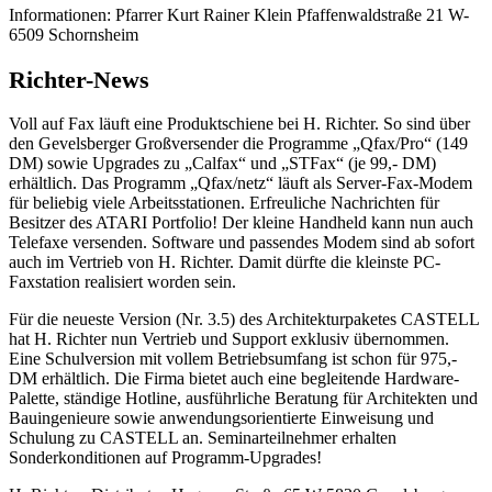
Informationen: Pfarrer Kurt Rainer Klein Pfaffenwaldstraße 21 W-
6509 Schornsheim
Richter-News
Voll auf Fax läuft eine Produktschiene bei H. Richter. So sind über
den Gevelsberger Großversender die Programme „Qfax/Pro“ (149
DM) sowie Upgrades zu „Calfax“ und „STFax“ (je 99,- DM)
erhältlich. Das Programm „Qfax/netz“ läuft als Server-Fax-Modem
für beliebig viele Arbeitsstationen. Erfreuliche Nachrichten für
Besitzer des ATARI Portfolio! Der kleine Handheld kann nun auch
Telefaxe versenden. Software und passendes Modem sind ab sofort
auch im Vertrieb von H. Richter. Damit dürfte die kleinste PC-
Faxstation realisiert worden sein.
Für die neueste Version (Nr. 3.5) des Architekturpaketes CASTELL
hat H. Richter nun Vertrieb und Support exklusiv übernommen.
Eine Schulversion mit vollem Betriebsumfang ist schon für 975,-
DM erhältlich. Die Firma bietet auch eine begleitende Hardware-
Palette, ständige Hotline, ausführliche Beratung für Architekten und
Bauingenieure sowie anwendungsorientierte Einweisung und
Schulung zu CASTELL an. Seminarteilnehmer erhalten
Sonderkonditionen auf Programm-Upgrades!