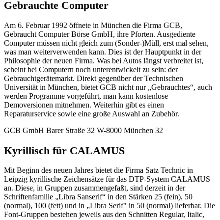
Gebrauchte Computer
Am 6. Februar 1992 öffnete in München die Firma GCB,
Gebraucht Computer Börse GmbH, ihre Pforten. Ausgediente
Computer müssen nicht gleich zum (Sonder-)Müll, erst mal sehen,
was man weiterverwenden kann. Dies ist der Hauptpunkt in der
Philosophie der neuen Firma. Was bei Autos längst verbreitet ist,
scheint bei Computern noch unterentwickelt zu sein: der
Gebrauchtgerätemarkt. Direkt gegenüber der Technischen
Universität in München, bietet GCB nicht nur „Gebrauchtes“, auch
werden Programme vorgeführt, man kann kostenlose
Demoversionen mitnehmen. Weiterhin gibt es einen
Reparaturservice sowie eine große Auswahl an Zubehör.
GCB GmbH Barer Straße 32 W-8000 München 32
Kyrillisch für CALAMUS
Mit Beginn des neuen Jahres bietet die Firma Satz Technic in
Leipzig kyrillische Zeichensätze für das DTP-System CALAMUS
an. Diese, in Gruppen zusammengefaßt, sind derzeit in der
Schriftenfamilie „Libra Sanserif“ in den Stärken 25 (fein), 50
(normal), 100 (fett) und in „Libra Serif" in 50 (normal) lieferbar. Die
Font-Gruppen bestehen jeweils aus den Schnitten Regular, Italic,