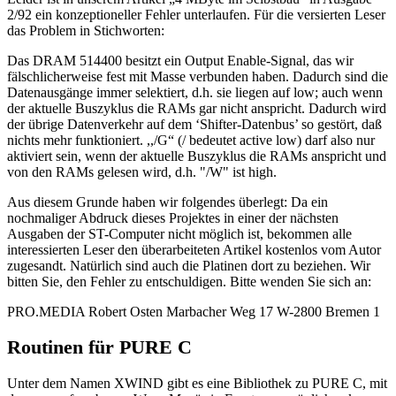
2/92 ein konzeptioneller Fehler unterlaufen. Für die versierten Leser
das Problem in Stichworten:
Das DRAM 514400 besitzt ein Output Enable-Signal, das wir
fälschlicherweise fest mit Masse verbunden haben. Dadurch sind die
Datenausgänge immer selektiert, d.h. sie liegen auf low; auch wenn
der aktuelle Buszyklus die RAMs gar nicht anspricht. Dadurch wird
der übrige Datenverkehr auf dem ‘Shifter-Datenbus’ so gestört, daß
nichts mehr funktioniert. ,,/G“ (/ bedeutet active low) darf also nur
aktiviert sein, wenn der aktuelle Buszyklus die RAMs anspricht und
von den RAMs gelesen wird, d.h. "/W" ist high.
Aus diesem Grunde haben wir folgendes überlegt: Da ein
nochmaliger Abdruck dieses Projektes in einer der nächsten
Ausgaben der ST-Computer nicht möglich ist, bekommen alle
interessierten Leser den überarbeiteten Artikel kostenlos vom Autor
zugesandt. Natürlich sind auch die Platinen dort zu beziehen. Wir
bitten Sie, den Fehler zu entschuldigen. Bitte wenden Sie sich an:
PRO.MEDIA Robert Osten Marbacher Weg 17 W-2800 Bremen 1
Routinen für PURE C
Unter dem Namen XWIND gibt es eine Bibliothek zu PURE C, mit