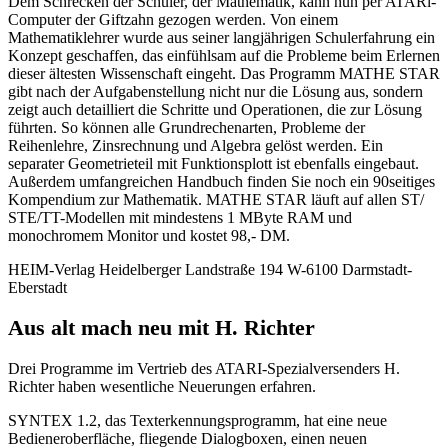
Dem Schrecken der Schüler, der Mathematik, kann nun per ATARl-
Computer der Giftzahn gezogen werden. Von einem
Mathematiklehrer wurde aus seiner langjährigen Schulerfahrung ein
Konzept geschaffen, das einfühlsam auf die Probleme beim Erlernen
dieser ältesten Wissenschaft eingeht. Das Programm MATHE STAR
gibt nach der Aufgabenstellung nicht nur die Lösung aus, sondern
zeigt auch detailliert die Schritte und Operationen, die zur Lösung
führten. So können alle Grundrechenarten, Probleme der
Reihenlehre, Zinsrechnung und Algebra gelöst werden. Ein
separater Geometrieteil mit Funktionsplott ist ebenfalls eingebaut.
Außerdem umfangreichen Handbuch finden Sie noch ein 90seitiges
Kompendium zur Mathematik. MATHE STAR läuft auf allen ST/
STE/TT-Modellen mit mindestens 1 MByte RAM und
monochromem Monitor und kostet 98,- DM.
HEIM-Verlag Heidelberger Landstraße 194 W-6100 Darmstadt-
Eberstadt
Aus alt mach neu mit H. Richter
Drei Programme im Vertrieb des ATARI-Spezialversenders H.
Richter haben wesentliche Neuerungen erfahren.
SYNTEX 1.2, das Texterkennungsprogramm, hat eine neue
Bedieneroberfläche, fliegende Dialogboxen, einen neuen