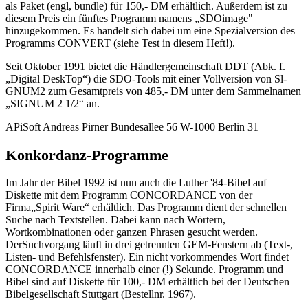
als Paket (engl, bundle) für 150,- DM erhältlich. Außerdem ist zu
diesem Preis ein fünftes Programm namens „SDOimage"
hinzugekommen. Es handelt sich dabei um eine Spezialversion des
Programms CONVERT (siehe Test in diesem Heft!).
Seit Oktober 1991 bietet die Händlergemeinschaft DDT (Abk. f.
„Digital DeskTop“) die SDO-Tools mit einer Vollversion von Sl-
GNUM2 zum Gesamtpreis von 485,- DM unter dem Sammelnamen
„SIGNUM 2 1/2“ an.
APiSoft Andreas Pirner Bundesallee 56 W-1000 Berlin 31
Konkordanz-Programme
Im Jahr der Bibel 1992 ist nun auch die Luther '84-Bibel auf
Diskette mit dem Programm CONCORDANCE von der
Firma„Spirit Ware“ erhältlich. Das Programm dient der schnellen
Suche nach Textstellen. Dabei kann nach Wörtern,
Wortkombinationen oder ganzen Phrasen gesucht werden.
DerSuchvorgang läuft in drei getrennten GEM-Fenstern ab (Text-,
Listen- und Befehlsfenster). Ein nicht vorkommendes Wort findet
CONCORDANCE innerhalb einer (!) Sekunde. Programm und
Bibel sind auf Diskette für 100,- DM erhältlich bei der Deutschen
Bibelgesellschaft Stuttgart (Bestellnr. 1967).