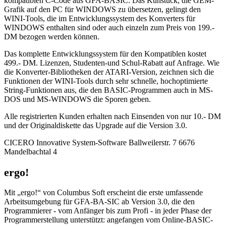
kompatiblen C-Code aus GFA-BASIC. Das Kunstück, die GEM-
Grafik auf den PC für WINDOWS zu übersetzen, gelingt den
WINI-Tools, die im Entwicklungssystem des Konverters für
WINDOWS enthalten sind oder auch einzeln zum Preis von 199.-
DM bezogen werden können.
Das komplette Entwicklungssystem für den Kompatiblen kostet
499.- DM. Lizenzen, Studenten-und Schul-Rabatt auf Anfrage. Wie
die Konverter-Bibliotheken der ATARI-Version, zeichnen sich die
Funktionen der WINI-Tools durch sehr schnelle, hochoptimierte
String-Funktionen aus, die den BASIC-Programmen auch in MS-
DOS und MS-WINDOWS die Sporen geben.
Alle registrierten Kunden erhalten nach Einsenden von nur 10.- DM
und der Originaldiskette das Upgrade auf die Version 3.0.
CICERO Innovative System-Software Ballweilerstr. 7 6676
Mandelbachtal 4
ergo!
Mit „ergo!“ von Columbus Soft erscheint die erste umfassende
Arbeitsumgebung für GFA-BA-SIC ab Version 3.0, die den
Programmierer - vom Anfänger bis zum Profi - in jeder Phase der
Programmerstellung unterstützt: angefangen vom Online-BASIC-