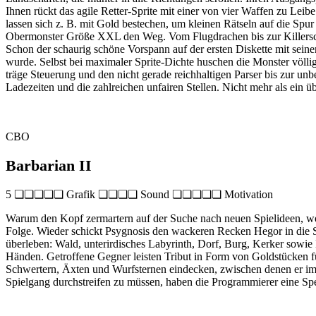
Ihnen rückt das agile Retter-Sprite mit einer von vier Waffen zu L
lassen sich z. B. mit Gold bestechen, um kleinen Rätseln auf die Spu
Obermonster Größe XXL den Weg. Vom Flugdrachen bis zur Killerschlang
Schon der schaurig schöne Vorspann auf der ersten Diskette mit sein
wurde. Selbst bei maximaler Sprite-Dichte huschen die Monster völl
träge Steuerung und den nicht gerade reichhaltigen Parser bis zur un
Ladezeiten und die zahlreichen unfairen Stellen. Nicht mehr als ein ü
CBO
Barbarian II
5 ❏❏❏❏❏ Grafik ❏❏❏❏ Sound ❏❏❏❏❏ Motivation
Warum den Kopf zermartern auf der Suche nach neuen Spielideen, wen
Folge. Wieder schickt Psygnosis den wackeren Recken Hegor in die 
überleben: Wald, unterirdisches Labyrinth, Dorf, Burg, Kerker sowie
Händen. Getroffene Gegner leisten Tribut in Form von Goldstücken für
Schwertern, Äxten und Wurfsternen eindecken, zwischen denen er im
Spielgang durchstreifen zu müssen, haben die Programmierer eine Sp