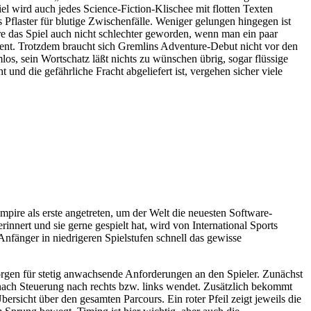
 wird auch jedes Science-Fiction-Klischee mit flotten Texten
 Pflaster für blutige Zwischenfälle. Weniger gelungen hingegen ist
re das Spiel auch nicht schlechter geworden, wenn man ein paar
ent. Trotzdem braucht sich Gremlins Adventure-Debut nicht vor den
, sein Wortschatz läßt nichts zu wünschen übrig, sogar flüssige
nd die gefährliche Fracht abgeliefert ist, vergehen sicher viele
pire als erste angetreten, um der Welt die neuesten Software-
nert und sie gerne gespielt hat, wird von International Sports
 Anfänger in niedrigeren Spielstufen schnell das gewisse
sorgen für stetig anwachsende Anforderungen an den Spieler. Zunächst
 nach Steuerung nach rechts bzw. links wendet. Zusätzlich bekommt
sicht über den gesamten Parcours. Ein roter Pfeil zeigt jeweils die