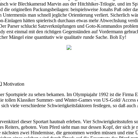
ch wie Blechkamerad Marvin aus der Hitchhiker-Trilogie, und im Spiel
d die originellen Packungsbeilagen: beispielsweise Jonahs Paß oder das
 Untermenüs man schnell jegliche Orientierung verliert. Sicherlich wä
on-Einlagen hätten spielerisch durchaus etwas mehr Abwechslung verdi
Der Parser schluckt Satzverknüpfungen und Goto-Kommandos problemlos
 erst einmal mit den richtigen Gegenständen auf Vordermann gebracht u
scher Mängel eine quantitativ wie qualitativ runde Sache. Boh Ey!
tivation
uer Sportspiele zu sehen bekamen. Im Olympiajahr 1992 ist die Firma Em
ie tollen Klassiker Summer- und Winter-Games von US-Gold/ Access erin
en sich viele verschiedene Schwierigkeitsfaktoren festlegen, so daß auch
venkitzel dieser Sportart hautnah erleben. Vier Schwierigkeitsstufen 
des Reiters, geboten. Vom Pferd sieht man nur dessen Kopf, der sich je
e nächsten zwei Hindernisse, die genommen werden müssen und eine Über