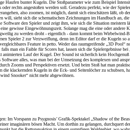
kige Haufen bunter Kugeln. Die Stoßparameter wie zum Beispiel Intens
nks oder rechts angestoßen werden soll. Geradezu perfekt, wie der Spiel
rangehen, also zoomen, ist möglich, damit sich einschätzen läßt, ob der 
will, sieht sich die schematischen Zeichnungen im Handbuch an, die v
e Software den Spieler und zeigt ihm, wie sich die Situation meistern lä
 eine gewisse Eingewöhnungszeit. Solange mag die eine oder andere K
weilig zu werden droht - eigentlich - dann kommt beim Wirbelwind-Bil
men Spieler 2 zur Verzweiflung, denn im Editor darf er die Kugeln so a
ergleichbares Feature in petto. Weder das raumgreifende „3D Pool“ no
 falls man ein Faible für Scores hat, lassen sich die Spielergebnisse 
animierten Lauf der Kugel. Der Sound ist sicherlich kein Hochgenuß - 
ns Software alles, was man bei der Umsetzung des komplexen und anspr
rch Zooms und Perspektiven ersetzt. Und beim Stoß hat man praktisch 
um die klackernden Kugeln in die Eck- und Seitenlöcher zu schubsen, h
irlwind Snooker“ nicht mehr abgewöhnen.
n: Im Vorspann zu Psygnosis’ Grafik-Spektakel „Shadow of the Beast I
g einer imaginären bösen Macht. Um dorthin zu gelangen, durchquert de
ngspunkt hat die Rettungsaktion in einem sumpfigen Waldgebiet, wo w