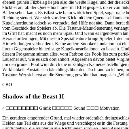
ebenen grünen Filzbelag liegen also die weiße Kugel und der dreiec
klickt er an, ob der Queue hoch oder mit Effet gespielt, ob er von li
Bällen sehen kann. Es istfast wie beim wirklichen Spiel, sogar nahe he
Richtung steuert. Wer sich vor dem Kick mit dem Queue schlaumachen 
Kugelanordnung jedoch so vertrackt, daß Hilfe not täte. Dann berät di
vom Geschick des Spielers ab. Die Tastatur-Maus-Steuerung verlangt
im Griff hat, macht es noch mehr Spaß. Und wenn es irgendwann lang
Herausforderungen. Mit diesem Spezialfeature bringt Spieler 1 den ar
Hirnwindungen verheddern. Keine andere Snookersimulation hat ein v
ihrem Gegenspieler hinterlistige Kugelkonstellationen zu basteln. Und
diesem Programm stimmt alles, vom Farbton des Pools bis zum perfekt 
Lauscher auf, wie es sich dort anhört! Abgesehen davon bietet Virgi
um den grünen Pool wird durch die unzähligen Kameraeinstellungen du
Wirklichkeit. Anstatt sich bäuchlings über den Tischrand zu lehnen, 
Tastatur. Wer sich erst an die Steuerung gewöhnt hat, mag sich „Wh
CBO
Shadow of the Beast II
4 ❏❏❏❏❏❏❏❏ Grafik ❏❏❏❏❏ Sound ❏❏❏ Motivation
Ein geradezu empörender Grund, mal wieder ordentlich dreinzuschlage
Helden aus Teil eins aus der Wiege und verschleppt es in die Festun
Landschaften, die munter in alle Richtungen scrollen. Ihren Ausga