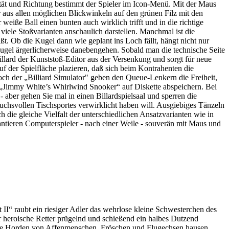
ität und Richtung bestimmt der Spieler im Icon-Menü. Mit der Maus
er aus allen möglichen Blickwinkeln auf den grünen Filz mit den
weiße Ball einen bunten auch wirklich trifft und in die richtige
iele Stoßvarianten anschaulich darstellen. Manchmal ist die
ßt. Ob die Kugel dann wie geplant ins Loch fällt, hängt nicht nur
ugel ärgerlicherweise danebengehen. Sobald man die technische Seite
lard der Kunststoß-Editor aus der Versenkung und sorgt für neue
uf der Spielfläche plazieren, daß sich beim Kontrahenten die
ch der „Billiard Simulator" geben den Queue-Lenkern die Freiheit,
bei „Jimmy White’s Whirlwind Snooker“ auf Diskette abspeichern. Bei
aber gehen Sie mal in einen Billardspielsaal und sperren die
uchsvollen Tischsportes verwirklicht haben will. Ausgiebiges Tänzeln
die gleiche Vielfalt der unterschiedlichen Ansatzvarianten wie in
antieren Computerspieler - nach einer Weile - souverän mit Maus und
I“ raubt ein riesiger Adler das wehrlose kleine Schwesterchen des
r heroische Retter prügelnd und schießend ein halbes Dutzend
ahre Horden von Affenmenschen, Fröschen und Flugechsen hausen.