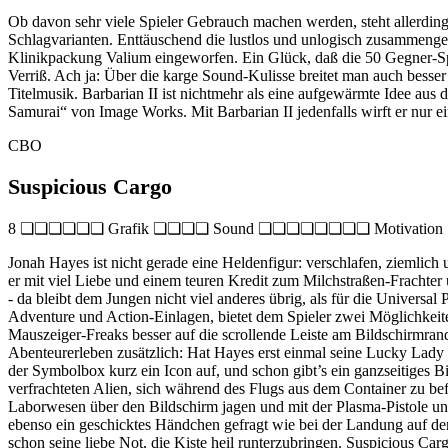
Ob davon sehr viele Spieler Gebrauch machen werden, steht allerding
Schlagvarianten. Enttäuschend die lustlos und unlogisch zusammengesc
Klinikpackung Valium eingeworfen. Ein Glück, daß die 50 Gegner-Sprit
Verriß. Ach ja: Über die karge Sound-Kulisse breitet man auch bess
Titelmusik. Barbarian II ist nichtmehr als eine aufgewärmte Idee aus
Samurai“ von Image Works. Mit Barbarian II jedenfalls wirft er nur ei
CBO
Suspicious Cargo
8 ❏❏❏❏❏❏ Grafik ❏❏❏❏ Sound ❏❏❏❏❏❏❏❏ Motivation
Jonah Hayes ist nicht gerade eine Heldenfigur: verschlafen, ziemlich 
er mit viel Liebe und einem teuren Kredit zum Milchstraßen-Frachter 
- da bleibt dem Jungen nicht viel anderes übrig, als für die Univers
Adventure und Action-Einlagen, bietet dem Spieler zwei Möglichkeite
Mauszeiger-Freaks besser auf die scrollende Leiste am Bildschirmran
Abenteurerleben zusätzlich: Hat Hayes erst einmal seine Lucky Lady err
der Symbolbox kurz ein Icon auf, und schon gibt’s ein ganzseitiges 
verfrachteten Alien, sich während des Flugs aus dem Container zu be
Laborwesen über den Bildschirm jagen und mit der Plasma-Pistole un
ebenso ein geschicktes Händchen gefragt wie bei der Landung auf dem
schon seine liebe Not, die Kiste heil runterzubringen. Suspicious 