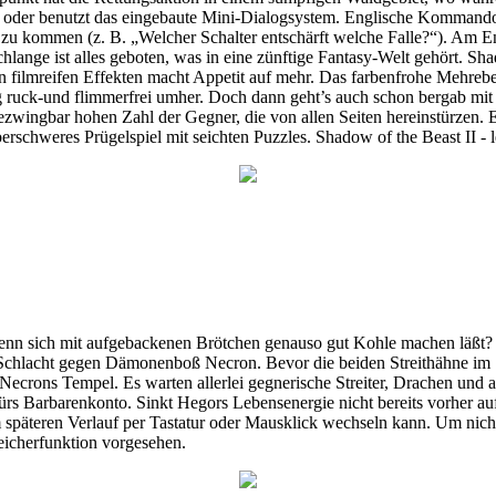
eibe oder benutzt das eingebaute Mini-Dialogsystem. Englische Komman
r zu kommen (z. B. „Welcher Schalter entschärft welche Falle?“). Am En
e ist alles geboten, was in eine zünftige Fantasy-Welt gehört. Shadow
en filmreifen Effekten macht Appetit auf mehr. Das farbenfrohe Mehreb
ig ruck-und flimmerfrei umher. Doch dann geht’s auch schon bergab mi
bezwingbar hohen Zahl der Gegner, die von allen Seiten hereinstürzen.
berschweres Prügelspiel mit seichten Puzzles. Shadow of the Beast II -
n sich mit aufgebackenen Brötchen genauso gut Kohle machen läßt? In 
Schlacht gegen Dämonenboß Necron. Bevor die beiden Streithähne im 
 Necrons Tempel. Es warten allerlei gegnerische Streiter, Drachen un
s Barbarenkonto. Sinkt Hegors Lebensenergie nicht bereits vorher auf 
 späteren Verlauf per Tastatur oder Mausklick wechseln kann. Um nich
eicherfunktion vorgesehen.