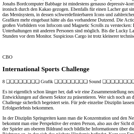
Jonahs Bordcomputer Babbage ist mindestens genauso depressiv-komis
ironisch durch den Kakao gezogen. Ebenfalls für einen Lacher gut sin
das Menüsystem, in dessen schwerdefinierbaren Icons und zahlreichen
Grafiken mehr eingebaut hätte als das vorhandene Dutzend. Die Acti
großen Vorbildern von Infocom und Magnetic Scrolls zu verstecken: 
Unterhaltungen mit anderen Personen sind möglich. Bis die Lucky Lady
Stunden vor dem Monitor. Suspicious Cargo ist trotz kleinerer techni
CBO
International Sports Challenge
8 ❏❏❏❏❏❏❏❏ Grafik ❏❏❏❏❏❏❏❏ Sound ❏❏❏❏❏❏❏❏ Mo
Es ist eigentlich schon länger her, daß wir eine Zusammenstellung ne
Entwicklungen auf diesem Sektor zu präsentieren. Wer sich noch an d
Challenge sicherlich begeistert sein. Für jede einzelne Disziplin lass
Erfolgserlebnis bekommen.
In der Disziplin Springreiten kann man die Konzentration und den Ner
bekommt man eine Perspektive der ersten Person, also aus der Sicht 
der Spieler am oberem Bildrand noch bildliche Informationen über di