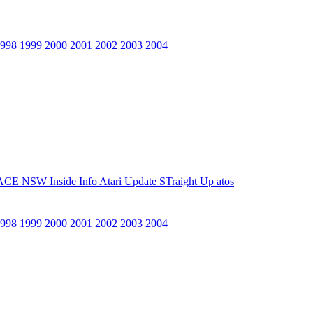
1998
1999
2000
2001
2002
2003
2004
ACE NSW Inside Info
Atari Update
STraight Up
atos
1998
1999
2000
2001
2002
2003
2004