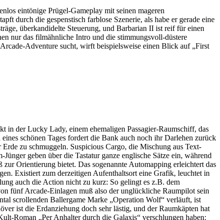
nzenlos eintönige Prügel-Gameplay mit seinen mageren
ft durch die gespenstisch farblose Szenerie, als habe er gerade eine
ge, überkandidelte Steuerung, und Barbarian II ist reif für einen
n nur das filmähnliche Intro und die stimmungsvoll-düstere
Arcade-Adventure sucht, wirft beispielsweise einen Blick auf „First
teckt in der Lucky Lady, einem ehemaligen Passagier-Raumschiff, das
nd eines schönen Tages fordert die Bank auch noch ihr Darlehen zurück
zur Erde zu schmuggeln. Suspicious Cargo, die Mischung aus Text-
-Jünger geben über die Tastatur ganze englische Sätze ein, während
 zur Orientierung bietet. Das sogenannte Automapping erleichtert das
en. Existiert zum derzeitigen Aufenthaltsort eine Grafik, leuchtet in
ung auch die Action nicht zu kurz: So gelingt es z.B. dem
 von fünf Arcade-Einlagen muß also der unglückliche Raumpilot sein
tal scrollenden Ballergame Marke „Operation Wolf“ verläuft, ist
över ist die Erdanziehung doch sehr lästig, und der Raumkäpten hat
 Kult-Roman „Per Anhalter durch die Galaxis“ verschlungen haben: