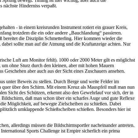
m Sprung bewegt. Timing ist hier wichtig, aber auch die
s nächste Hinderniss verpaßt.
alten - in einem kreisrunden Instrument rotiert ein grauer Kreis,
 Anfang trotzdem die ein oder andere „Bauchlandung“ passieren.
bereitet die Disziplin Schmetterling. Hier kommen wieder die
, dabei sollte man auf die Atmung und die Kraftanzeige achten. Nur
rische Luft am Monitor fehlt). 1000 oder 2000 Meter gilt es möglichst
en, um ohne Sturz durch den kleinen, aber mit hohen Mauern
das Geschehen aber auch aus der Sicht eines Zuschauers ansehen.
aus unter Beweis zu stellen. Durch Berge und weite Felder im
en quer über den Schirm. Mit einem Kreuz als Mauspfeil muß man nun
len Sicht des Schützen, erkennt also den Gewehrlauf vor sich, der in
en Bildschirm, daß man schon über ein scharfes Auge und gute Reflexe
h die Möglichkeit, auf bewegte Zielscheiben zu schießen. Dabei
 plötzlich umklappende Schießscheiben schießen. Besonders hier ist
hen, allerdings müssen die Bildschirmsportler nacheinander antreten.
International Sports Challenge ist Empire sicherlich ein prima