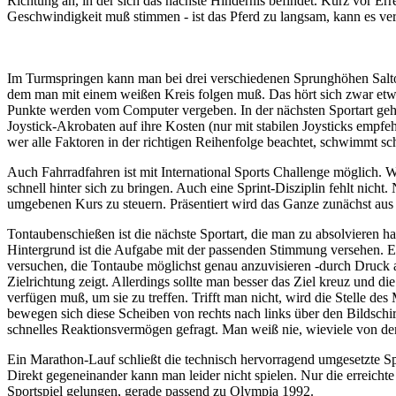
Richtung an, in der sich das nächste Hindernis befindet. Kurz vor Er
Geschwindigkeit muß stimmen - ist das Pferd zu langsam, kann es ve
Im Turmspringen kann man bei drei verschiedenen Sprunghöhen Saltos u
dem man mit einem weißen Kreis folgen muß. Das hört sich zwar etwas
Punkte werden vom Computer vergeben. In der nächsten Sportart geht
Joystick-Akrobaten auf ihre Kosten (nur mit stabilen Joysticks empf
wer alle Faktoren in der richtigen Reihenfolge beachtet, schwimmt sc
Auch Fahrradfahren ist mit International Sports Challenge möglich. W
schnell hinter sich zu bringen. Auch eine Sprint-Disziplin fehlt nic
umgebenen Kurs zu steuern. Präsentiert wird das Ganze zunächst aus 
Tontaubenschießen ist die nächste Sportart, die man zu absolvieren 
Hintergrund ist die Aufgabe mit der passenden Stimmung versehen. E
versuchen, die Tontaube möglichst genau anzuvisieren -durch Druck au
Zielrichtung zeigt. Allerdings sollte man besser das Ziel kreuz und 
verfügen muß, um sie zu treffen. Trifft man nicht, wird die Stelle d
bewegen sich diese Scheiben von rechts nach links über den Bildschir
schnelles Reaktionsvermögen gefragt. Man weiß nie, wieviele von de
Ein Marathon-Lauf schließt die technisch hervorragend umgesetzte Spi
Direkt gegeneinander kann man leider nicht spielen. Nur die erreichte
Sportspiel gelungen, gerade passend zu Olympia 1992.