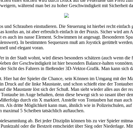
reichen eines solchen wird durch Druck auf die Feuertaste das Pferd zu
rweigern, während man bei zu hoher Geschwindigkeit mit Sicherheit da
nd Schrauben einstudieren. Die Steuerung ist hierbei recht einfach geh
 konfus an, ist aber erfreulich einfach in der Praxis. Sicher wird am
 es auch ins nasse Element. Schwimmen ist angesagt. Besonderen Spaß 
ehlenswert). In bestimmten Sequenzen muß am Joystick gerüttelt werden
hnell und elegant voran.
er in der Stadt wohnt, wird dieses besonders schätzen (auch wenn die f
ht. Neben der Geschwindigkeit ist hier besonders Balance-halten vonnöt
der Sicht des Fahrers in fließender 3D-Vektor-Grafik. Man kann sich 
hat. Hier hat der Spieler die Chance, sein Können im Umgang mit der M
in Druck auf die linke Maustaste, und schon schießt eine der Tontaub
f die Maustaste löst sich der Schuß. Man sieht wieder alles aus der rea
die Tontaube im Auge behalten, denn diese bewegt sich so rasant über d
es Mißerfolgs durch ein X markiert. Anstelle von Tontauben hat man auc
m. Als dritte Möglichkeit kann man, ähnlich wie in Polizeischulen, auf
n maximal 5 Scheiben tatsächlich auftauchen.
elesammlung ab. Bei jeder Disziplin können bis zu vier Spieler mitmac
 Punktzahl oder die Bestzeit entscheidet über Sieg oder Niederlage. Mit 