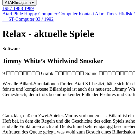
ATARImagazin
▾
1987
1988
1989
Atari Phile
Happy Computer
Computer Kontakt
Atari Times
Hitdisk
← ST-Computer 03 / 1992
Relax - aktuelle Spiele
Software
Jimmy White’s Whirlwind Snooker
9 ❏❏❏❏❏❏❏❏ Grafik ❏❏❏❏❏❏❏ Sound ❏❏❏❏❏❏❏❏❏❏ 
Wer alle Billard-Simulationen für den Atari ST besitzt, hätte sich für
feinste und komplexeste Billardspiel ist auch das neueste: „Jimmy Wh
Geniestreich, denn trotz beeindruckender Fülle der Features und Gra
Ganz klar, daß ein Zwei-Spieler-Modus vorhanden ist - Billard ist ein 
Heft bei, in dem die Regeln und die Geschichte des edlen Spiels steh
sind alle Funktionen auch auf Deutsch und sehr eingängig beschrieben
Aufrauen des Queue gelegt, was wohl zum Besuch eines Billardsalons 