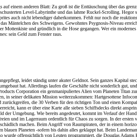
s auf einem anderen Blatt: Zu groß ist die Enttäuschung über das gre
husterten Level-Labyrinthe und das lahme Ruckel-Scrolling. Hegor stap
es auch nicht lebendiger daherkommen. Fehlt nur noch die reaktionsträ
er das Mäntelchen des Schweigens. Gewohntes Psygnosis-Niveau erreiche
 der Mottenkiste und gründlich in die Hose gegangen. Wer ein modernes 
nes: sein Geld zum Fenster raus.
ungepflegt, leidet ständig unter akuter Geldnot. Sein ganzes Kapital s
umgebaut hat. Allerdings laufen die Geschäfte nicht sonderlich gut, u
al Products Corporation ein genmanipuliertes Alien vom Planeten Titan 
n, in seiner delikaten Mission weiterzukommen: Hartgesottene Infocom
d zurückgreifen, die 30 Verben für den richtigen Ton und einen Kompaß
eicht, kann er über eine Karte alle sieben Schiffsdecks direkt anspring
Bild der Umgebung. Wie bereits angedeutet, kommt im Verlauf der Handl
freien und im Lagerraum ordentlich für Chaos zu sorgen. In der ersten
schädlich machen. Beim Angriff von Raumpiraten, der in einem horizon
 blauen Planeten -sofern bis dahin alles geklappt hat. Beim Landeman
Cargo wurde offensichtlich von Leuten programmiert, die Douglas Adams