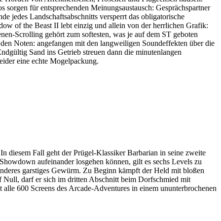
dos sorgen für entsprechenden Meinungsaustausch: Gesprächspartner
de jedes Landschaftsabschnitts versperrt das obligatorische
 of the Beast II lebt einzig und allein von der herrlichen Grafik:
enen-Scrolling gehört zum softesten, was je auf dem ST geboten
t den Noten: angefangen mit den langweiligen Soundeffekten über die
 Endgültig Sand ins Getrieb streuen dann die minutenlangen
 leider eine echte Mogelpackung.
diesem Fall geht der Prügel-Klassiker Barbarian in seine zweite
Showdown aufeinander losgehen können, gilt es sechs Levels zu
d anderes garstiges Gewürm. Zu Beginn kämpft der Held mit bloßen
Null, darf er sich im dritten Abschnitt beim Dorfschmied mit
t alle 600 Screens des Arcade-Adventures in einem ununterbrochenen