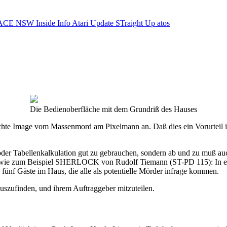
ACE NSW Inside Info
Atari Update
STraight Up
atos
Die Bedienoberfläche mit dem Grundriß des Hauses
echte Image vom Massenmord am Pixelmann an. Daß dies ein Vorurteil is
oder Tabellenkalkulation gut zu gebrauchen, sondern ab und zu muß auc
le, wie zum Beispiel SHERLOCK von Rudolf Tiemann (ST-PD 115): In 
fünf Gäste im Haus, die alle als potentielle Mörder infrage kommen.
auszufinden, und ihrem Auftraggeber mitzuteilen.