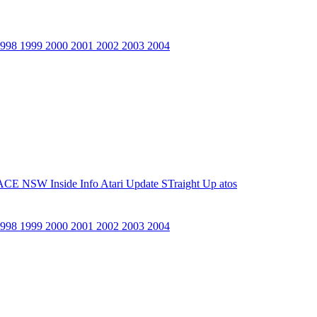
1998
1999
2000
2001
2002
2003
2004
ACE NSW Inside Info
Atari Update
STraight Up
atos
1998
1999
2000
2001
2002
2003
2004