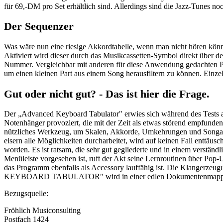
für 69,-DM pro Set erhältlich sind. Allerdings sind die Jazz-Tunes no
Der Sequenzer
Was wäre nun eine riesige Akkordtabelle, wenn man nicht hören könn
Aktiviert wird dieser durch das Musikcassetten-Symbol direkt über d
Nummer. Vergleichbar mit anderen für diese Anwendung gedachten Prog
um einen kleinen Part aus einem Song herausfiltern zu können. Einz
Gut oder nicht gut? - Das ist hier die Frage.
Der „Advanced Keyboard Tabulator" erwies sich während des Tests a
Notenhänger provoziert, die mit der Zeit als etwas störend empfunden
nützliches Werkzeug, um Skalen, Akkorde, Umkehrungen und Songabläuf
eisern alle Möglichkeiten durcharbeitet, wird auf keinen Fall enttäu
worden. Es ist ratsam, die sehr gut gegliederte und in einem verstä
Menüleiste vorgesehen ist, ruft der Akt seine Lernroutinen über Pop-
das Programm ebenfalls als Accessory lauffähig ist. Die Klange
KEYBOARD TABULATOR" wird in einer edlen Dokumentenmappe ge
Bezugsquelle:
Fröhlich Musiconsulting
Postfach 1424