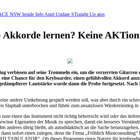
ACE NSW Inside Info
Atari Update
STraight Up
atos
- Akkorde lernen? Keine AKTion
ug verbissen auf seine Trommeln ein, um die verzerrten Gitarren 
 eine Chance für den Keyboarder, einen gefühlvollen Akkord an
edämpfterer Lautstärke wurde dann die Probe fortgesetzt. Nach 5 T
 eine andere Umkehrung gespielt werden soll, was aber durch ein schrof
n Slapbaß unterbrochen und führte zum ansatzlosen Wiedereinstieg in 
a zum einen das Instrument nicht richtig beherrscht wird oder das tiefe
 gewisse Eigenarten der Musik zu sprechen, damit ein besseres Verstän
hts anderes übrig bleibt, als autodidaktisch an die Sache heranzugehen.
, dann sofort einen zulegen, denn die Firma „Fröhlich Musiconsulting“
BULATOR“. Ob dieses Programm einen Nutzen für lernfreudige Musi