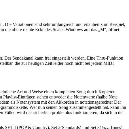
en. Die Variationen sind sehr umfangreich und erlauben zum Beispiel,
 in die obere rechte Ecke des Scales-Windows auf das „M", öffnet
 Der Sendekanal kann frei eingestellt werden. Eine Thru-Funktion
tellbar. die zur heutigen Zeit leider noch nicht bei jedem MIDI-
uf einfache Art und Weise einen kompletten Song durch Kopieren.
n Playlist-Einträgen stehen entweder die Notenwerte (halbe Note,
 zudem als Notensystem mit den Akkorden in notationsgerechter Dar
rogrammdiskette. Wer nun seinen Song zusammengestellt hat. kann ihn
 Fällen wird das sicherlich problemlos funktionieren, da sich in der
 als SET I (POP & Country), Set 2(Standards) und Set 3(Jazz Tunes)