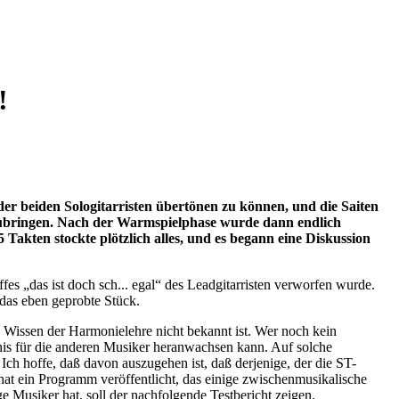
!
der beiden Sologitarristen übertönen zu können, und die Saiten
zubringen. Nach der Warmspielphase wurde dann endlich
akten stockte plötzlich alles, und es begann eine Diskussion
fes „das ist doch sch... egal“ des Leadgitarristen verworfen wurde.
das eben geprobte Stück.
re Wissen der Harmonielehre nicht bekannt ist. Wer noch kein
dnis für die anderen Musiker heranwachsen kann. Auf solche
 Ich hoffe, daß davon auszugehen ist, daß derjenige, der die ST-
 hat ein Programm veröffentlicht, das einige zwischenmusikalische
ker hat, soll der nachfolgende Testbericht zeigen.