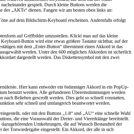
nacheinander gespielt. Durch kleine Buttons werden die
se des „AKTs“ dienen. Fangen wir am besten oben links an:
n Töne auf dem Bildschirm-Keyboard erscheinen. Andernfalls erfolgt
otenform auf Griffbilder umzustellen. Klickt man auf das kleine
eyboard-Button wird eine etwas größere Tastatur sichtbar, auf der
estätigen mit dem „Enter-Button“ übernimmt einen Akkord in das
, ausgewählt werden. Unter den 600 möglichen Akkorden ist sicherlich
Akkordart dargestellt werden. Das Diskettensymbol mit den zwei
 Menüleiste. Hier kann entweder ein 6stimmiger Akkord in ein PopUp-
erium benutzt werden. Alle gefundenen Übereinstimmungen werden
 nach Belieben gescrollt werden. Dies geht so schnell vonstatten,
Funktion sehr schnell und umfangreich beantwortet werden.
ingestellt, oder mit den Buttons „1-8“ und „AU“ eine schnelle Wahl
tons, die eine Vorauswahl der Dreier- und Viererklänge bereitstellt.
die dazugehörenden Umkehrungen, die auf Wunsch Bestandteil der
der Tonwiedergabe eingestellt. Ein Akkord, der alle in sich