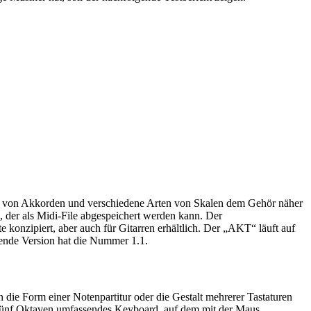
.
n Akkorden und verschiedene Arten von Skalen dem Gehör näher
, der als Midi-File abgespeichert werden kann. Der
konzipiert, aber auch für Gitarren erhältlich. Der „AKT“ läuft auf
de Version hat die Nummer 1.1.
die Form einer Notenpartitur oder die Gestalt mehrerer Tastaturen
 fünf Oktaven umfassendes Keyboard, auf dem mit der Maus