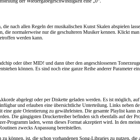
 Einstellung der Wiedergabegeschwindigkeit eine „0“.
, die nach allen Regeln der musikalischen Kunst Skalen abspielen lass
en, die normalerweise nur die geschulteren Musiker kennen. Klickt man
getroffen werden kann.
chip oder über MID! und dann über den angeschlossenen Tonerzeuger.
entstehen können. Es sind noch eine ganze Reihe anderer Parameter eins
 Akkorde abgelegt oder per Diskette geladen werden. Es ist möglich, a
nfügbar und erlauben eine übersichtliche Unterteilung. Links neben de
it eine gute Orientierung zu gewährleisten. Die gesamte Playlist kann
den. Die gängigsten Druckertreiber befinden sich ebenfalls auf der P
zer-Programm laden, wenn dieses Format akzeptiert wird. In den meisten
Routinen zwecks Anpassung bereitstellen.
 zu können, ist, die schon vorhandenen Song-Libraries zu nutzen, die