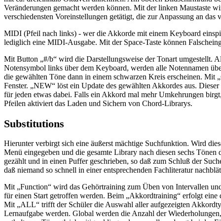
Veränderungen gemacht werden können. Mit der linken Maustaste wir
verschiedensten Voreinstellungen getätigt, die zur Anpassung an d
MIDI (Pfeil nach links) - wer die Akkorde mit einem Keyboard einspie
lediglich eine MIDI-Ausgabe. Mit der Space-Taste können Falschein
Mit Button „#/b“ wird die Darstellungsweise der Tonart umgestellt. Al
Notensymbol links über dem Keyboard, werden alle Notennamen über u
die gewählten Töne dann in einem schwarzen Kreis erscheinen. Mit 
Fenster. „NEW“ löst ein Update des gewählten Akkordes aus. Dieser m
für jeden etwas dabei. Falls ein Akkord mal mehr Umkehrungen birgt,
Pfeilen aktiviert das Laden und Sichern von Chord-Librarys.
Substitutions
Hierunter verbirgt sich eine äußerst mächtige Suchfunktion. Wird di
Menü eingegeben und die gesamte Library nach diesen sechs Tönen 
gezählt und in einen Puffer geschrieben, so daß zum Schluß der Such
daß niemand so schnell in einer entsprechenden Fachliteratur nachbl
Mit „Function“ wird das Gehörtraining zum Üben von Intervallen und
für einen Start getroffen werden. Beim „Akkordtraining“ erfolgt eine
Mit „ALL“ trifft der Schüler die Auswahl aller aufgezeigten Akkord
Lernaufgabe werden. Global werden die Anzahl der Wiederholungen, der