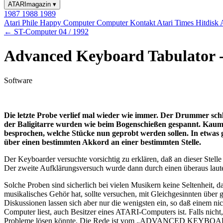
ATARImagazin
▾
1987
1988
1989
Atari Phile
Happy Computer
Computer Kontakt
Atari Times
Hitdisk
← ST-Computer 04 / 1992
Advanced Keyboard Tabulator 
Software
Die letzte Probe verlief mal wieder wie immer. Der Drummer schl
der Baligitarre wurden wie beim Bogenschießen gespannt. Kaum
besprochen, welche Stücke nun geprobt werden sollen. In etwas g
über einen bestimmten Akkord an einer bestimmten Stelle.
Der Keyboarder versuchte vorsichtig zu erklären, daß an dieser Stelle
Der zweite Aufklärungsversuch wurde dann durch einen überaus laute
Solche Proben sind sicherlich bei vielen Musikern keine Seltenheit, d
musikalisches Gehör hat, sollte versuchen, mit Gleichgesinnten über
Diskussionen lassen sich aber nur die wenigsten ein, so daß einem nic
Computer liest, auch Besitzer eines ATARI-Computers ist. Falls nicht
Probleme lösen könnte. Die Rede ist vom „ADVANCED KEYBOARD TA