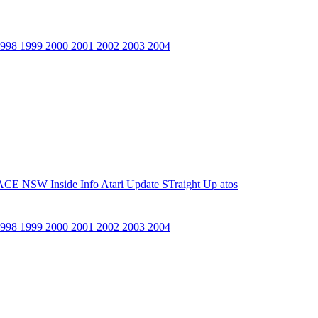
1998
1999
2000
2001
2002
2003
2004
ACE NSW Inside Info
Atari Update
STraight Up
atos
1998
1999
2000
2001
2002
2003
2004