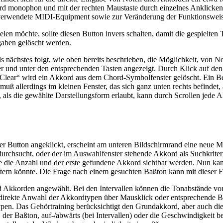
d monophon und mit der rechten Maustaste durch einzelnes Anklicken 
as verwendete MIDI-Equipment sowie zur Veränderung der Funktionswei
len möchte, sollte diesen Button invers schalten, damit die gespielte
gaben gelöscht werden.
s nächstes folgt, wie oben bereits beschrieben, die Möglichkeit, von N
nd unter den entsprechenden Tasten angezeigt. Durch Klick auf den K
„Clear“ wird ein Akkord aus dem Chord-Symbolfenster gelöscht. Ein B
uß allerdings im kleinen Fenster, das sich ganz unten rechts befindet
 als die gewählte Darstellungsform erlaubt, kann durch Scrollen jede 
eser Button angeklickt, erscheint am unteren Bildschirmrand eine neue
durchsucht, oder der im Auswahlfenster stehende Akkord als Suchkrit
e die Anzahl und der erste gefundene Akkord sichtbar werden. Nun kann
ättern könnte. Die Frage nach einem gesuchten Baßton kann mit dieser 
 Akkorden angewählt. Bei den Intervallen können die Tonabstände vore
 direkte Anwahl der Akkordtypen über Mausklick oder entsprechende But
typen. Das Gehörtraining berücksichtigt den Grundakkord, aber auch 
 Baßton, auf-/abwärts (bei Intervallen) oder die Geschwindigkeit bei 