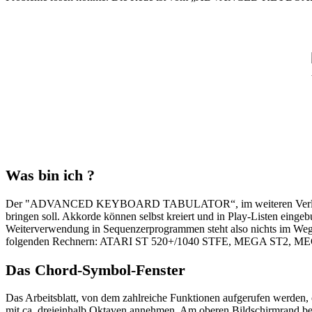
Was bin ich ?
Der "ADVANCED KEYBOARD TABULATOR“, im weiteren Verlauf kurz,
bringen soll. Akkorde können selbst kreiert und in Play-Listen einge
Weiterverwendung in Sequenzerprogrammen steht also nichts im Wege. 
folgenden Rechnern: ATARI ST 520+/1040 STFE, MEGA ST2, MEGA S
Das Chord-Symbol-Fenster
Das Arbeitsblatt, von dem zahlreiche Funktionen aufgerufen werden, 
mit ca. dreieinhalb Oktaven annehmen. Am oberen Bildschirmrand be