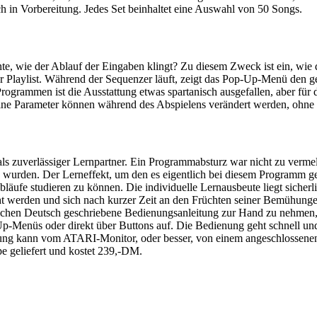
ch in Vorbereitung. Jedes Set beinhaltet eine Auswahl von 50 Songs.
te, wie der Ablauf der Eingaben klingt? Zu diesem Zweck ist ein, wie 
er Playlist. Während der Sequenzer läuft, zeigt das Pop-Up-Menü den g
rammen ist die Ausstattung etwas spartanisch ausgefallen, aber für d
elne Parameter können während des Abspielens verändert werden, ohne 
ls zuverlässiger Lernpartner. Ein Programmabsturz war nicht zu verm
 wurden. Der Lerneffekt, um den es eigentlich bei diesem Programm geh
e studieren zu können. Die individuelle Lernausbeute liegt sicherlich
scht werden und sich nach kurzer Zeit an den Früchten seiner Bemühung
ndlichen Deutsch geschriebene Bedienungsanleitung zur Hand zu nehmen
Up-Menüs oder direkt über Buttons auf. Die Bedienung geht schnell und
rzeugung kann vom ATARI-Monitor, oder besser, von einem angeschl
liefert und kostet 239,-DM.