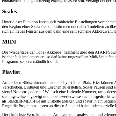
enthaltenen Töne gleichzeitig erklingen lassen soll, verlangt bei der
Scales
Unter dieser Funktion lassen sich zahlreiche Einstellungen vornehmen
den Beginn einer Skala frei zu bestimmen oder aber Tonleitern zu üb
sich ein neues Fenster aus dem dann eine sehr schnelle Akkordwahl 
MIDI
Die Wiedergabe der Töne (Akkorde) geschieht über den ATARI-Sound
ist ebenfalls implementiert, so daß keine ungewollten Midi-Schleifen 
Programm selbstverständlich sind.
Playlist
Am rechten Bildschirmrand hat die Playlist ihren Platz. Hier können
Verschieben. Einfügen und Löschen zu erstellen. Sogar Pausen sind ei
viertel Note etc.) oder auf Wunsch eine laufende Nummer, um jederze
stellungsweise angezeigt und lobenswerterweise auch ausgedruckt wer
als Standard-MIDI-File auf Diskette ablegen und später in ein Sequen
Regel die Programmautoren an diesen Standard halten oder spezielle 
Der einfachste Weg, komplette Arrangements analysieren und erlernen