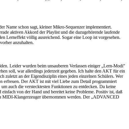
der Name schon sagt, kleiner Mikro-Sequenzer implementiert.
erade aktiven Akkord der Playlist und die dazugehörende laufende
en Lerneffekt völlig ausreichend. Sogar eine Loop ist vorgesehen.
vorher anzuhalten.
elden. Leider wurden beim unsauberen Verlassen einiger „Lern-Modi"
en soll, war allerdings jederzeit gegeben. Ich halte den AKT für ein
 zuletzt an der Eigendisziplin eines jeden einzelnen Schülers. Wer
en erfreuen. Der AKT ist mit viel Liebe zum Detail programmiert
, um auch die verstecktesten Funktionen zu entdecken. Da keine
 einfach von der Hand und bereitet keine Probleme. Positiv ist, daß
ossenen MIDI-Klangerzeuger übernommen werden. Der „ADVANCED