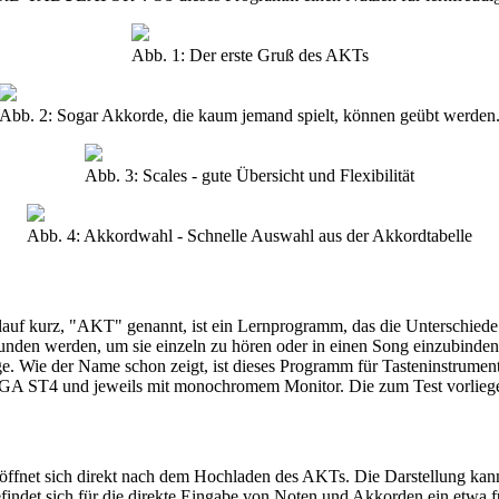
Abb. 1: Der erste Gruß des AKTs
Abb. 2: Sogar Akkorde, die kaum jemand spielt, können geübt werden
Abb. 3: Scales - gute Übersicht und Flexibilität
Abb. 4: Akkordwahl - Schnelle Auswahl aus der Akkordtabelle
 "AKT" genannt, ist ein Lernprogramm, das die Unterschiede vo
bunden werden, um sie einzeln zu hören oder in einen Song einzubinden
Wie der Name schon zeigt, ist dieses Programm für Tasteninstrumente 
T4 und jeweils mit monochromem Monitor. Die zum Test vorliegen
öffnet sich direkt nach dem Hochladen des AKTs. Die Darstellung kann 
findet sich für die direkte Eingabe von Noten und Akkorden ein etwa