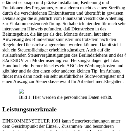
erläutert es knapp und präzise Installation, Bedienung und
Funktionen des Programms, zum anderen macht es einen Streifzug
durch die verschiedenen Einkunftsarten und übertrifft in gewissen
Details sogar die alljährlich vom Finanzamt verschickte Anleitung
zur Einkommensteuererklärung. So habe ich hier den für mich sehr
interessanten Hinweis gefunden, daß Dienstreisen in das
Beitrittsgebiet, die länger als drei Monate dauern, laut einer
Anweisung des Bundesfinanzministeriums trotzdem nach den
Regeln der Dienstreise abgerechnet werden können. Damit steht
sich ein Steuerpflichtiger erheblich günstiger. Auch auf die
auslaufenden Steuervergünstigungen des Berlindarlehens und des §
82a EStDV zur Modernisierung von Heizungsanlagen geht das
Handbuch ein. Ferner bietet es ein ABC der Werbungskosten und
gibt hier und da den einen oder anderen kleinen Tip. Im Anhang
findet man dann noch ein sehr ausführliches Stichwortregister und
einen Auszug zur Steuerklassenwahl für Arbeitnehmer-Ehegatten.
Bild 1: Hier werden die persönlichen Daten erfaßt.
Leistungsmerkmale
EINKOMMENSTEUER 1991 kann Steuerberechnungen unter
dem Gesichtspunkt der Einzel-, Zusammen- und besonderen