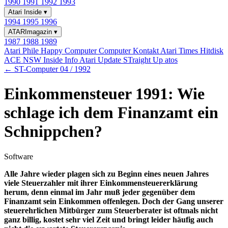
1990
1991
1992
1993
Atari Inside
▾
1994
1995
1996
ATARImagazin
▾
1987
1988
1989
Atari Phile
Happy Computer
Computer Kontakt
Atari Times
Hitdisk
ACE NSW Inside Info
Atari Update
STraight Up
atos
← ST-Computer 04 / 1992
Einkommensteuer 1991: Wie
schlage ich dem Finanzamt ein
Schnippchen?
Software
Alle Jahre wieder plagen sich zu Beginn eines neuen Jahres
viele Steuerzahler mit ihrer Einkommensteuererklärung
herum, denn einmal im Jahr muß jeder gegenüber dem
Finanzamt sein Einkommen offenlegen. Doch der Gang unserer
steuerehrlichen Mitbürger zum Steuerberater ist oftmals nicht
ganz billig, kostet sehr viel Zeit und bringt leider häufig auch