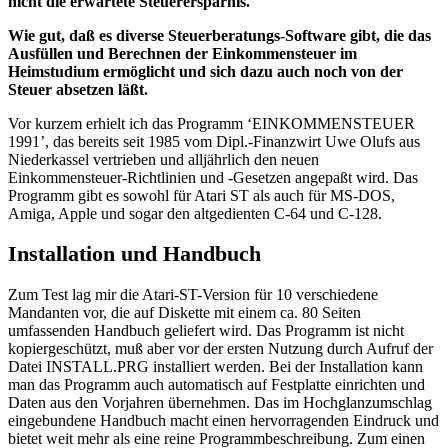
nicht die erwartete Steuerersparnis.
Wie gut, daß es diverse Steuerberatungs-Software gibt, die das
Ausfüllen und Berechnen der Einkommensteuer im
Heimstudium ermöglicht und sich dazu auch noch von der
Steuer absetzen läßt.
Vor kurzem erhielt ich das Programm ‘EINKOMMENSTEUER
1991’, das bereits seit 1985 vom Dipl.-Finanzwirt Uwe Olufs aus
Niederkassel vertrieben und alljährlich den neuen
Einkommensteuer-Richtlinien und -Gesetzen angepaßt wird. Das
Programm gibt es sowohl für Atari ST als auch für MS-DOS,
Amiga, Apple und sogar den altgedienten C-64 und C-128.
Installation und Handbuch
Zum Test lag mir die Atari-ST-Version für 10 verschiedene
Mandanten vor, die auf Diskette mit einem ca. 80 Seiten
umfassenden Handbuch geliefert wird. Das Programm ist nicht
kopiergeschützt, muß aber vor der ersten Nutzung durch Aufruf der
Datei INSTALL.PRG installiert werden. Bei der Installation kann
man das Programm auch automatisch auf Festplatte einrichten und
Daten aus den Vorjahren übernehmen. Das im Hochglanzumschlag
eingebundene Handbuch macht einen hervorragenden Eindruck und
bietet weit mehr als eine reine Programmbeschreibung. Zum einen