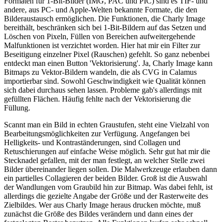
Formaten für 1-Bit-Bilder (IMG, PAC und PIC) sind es TIF- und
andere, aus PC- und Apple-Welten bekannte Formate, die den
Bilderaustausch ermöglichen. Die Funktionen, die Charly Image
bereithält, beschränken sich bei 1-Bit-Bildern auf das Setzen und
Löschen von Pixeln, Füllen von Bereichen aufweitergehende
Malfunktionen ist verzichtet worden. Hier hat mir ein Filter zur
Beseitigung einzelner Pixel (Rauschen) gefehlt. So ganz nebenbei
entdeckt man einen Button 'Vektorisierung'. Ja, Charly Image kann
Bitmaps zu Vektor-Bildern wandeln, die als CVG in Calamus
importierbar sind. Sowohl Geschwindigkeit wie Qualität können
sich dabei durchaus sehen lassen. Probleme gab's allerdings mit
gefüllten Flächen. Häufig fehlte nach der Vektorisierung die
Füllung.
Scannt man ein Bild in echten Graustufen, steht eine Vielzahl von
Bearbeitungsmöglichkeiten zur Verfügung. Angefangen bei
Helligkeits- und Kontraständerungen, sind Collagen und
Retuschierungen auf einfache Weise möglich. Sehr gut hat mir die
Stecknadel gefallen, mit der man festlegt, an welcher Stelle zwei
Bilder übereinander liegen sollen. Die Malwerkzeuge erlauben dann
ein partielles Collagieren der beiden Bilder. Groß ist die Auswahl
der Wandlungen vom Graubild hin zur Bitmap. Was dabei fehlt, ist
allerdings die gezielte Angabe der Größe und der Rasterweite des
Zielbildes. Wer aus Charly Image heraus drucken möchte, muß
zunächst die Größe des Bildes verändern und dann eines der