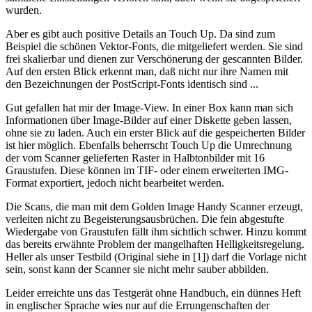
wurden.
Aber es gibt auch positive Details an Touch Up. Da sind zum
Beispiel die schönen Vektor-Fonts, die mitgeliefert werden. Sie sind
frei skalierbar und dienen zur Verschönerung der gescannten Bilder.
Auf den ersten Blick erkennt man, daß nicht nur ihre Namen mit
den Bezeichnungen der PostScript-Fonts identisch sind ...
Gut gefallen hat mir der Image-View. In einer Box kann man sich
Informationen über Image-Bilder auf einer Diskette geben lassen,
ohne sie zu laden. Auch ein erster Blick auf die gespeicherten Bilder
ist hier möglich. Ebenfalls beherrscht Touch Up die Umrechnung
der vom Scanner gelieferten Raster in Halbtonbilder mit 16
Graustufen. Diese können im TIF- oder einem erweiterten IMG-
Format exportiert, jedoch nicht bearbeitet werden.
Die Scans, die man mit dem Golden Image Handy Scanner erzeugt,
verleiten nicht zu Begeisterungsausbrüchen. Die fein abgestufte
Wiedergabe von Graustufen fällt ihm sichtlich schwer. Hinzu kommt
das bereits erwähnte Problem der mangelhaften Helligkeitsregelung.
Heller als unser Testbild (Original siehe in [1]) darf die Vorlage nicht
sein, sonst kann der Scanner sie nicht mehr sauber abbilden.
Leider erreichte uns das Testgerät ohne Handbuch, ein dünnes Heft
in englischer Sprache wies nur auf die Errungenschaften der