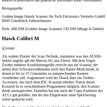
andererScannerbleibt das praktische Hilfsmittel leider vorenthalten.
Bezugsquelle:
Golden Image Handy Scanner Jin-Tech Electronics Vertriebs GmbH
8049 Unterbrück Fahrenzhausen
Preis: 498 DM (Golden Image Scanner) 150 DM (Merge It-Tablett)
Hawk Colibri M
Als wahrer Pionier der Scan-Technik, zumindest was den ATARI-
Sektor angeht, gilt die Marvin AG aus Zürich. Mit dem Vogel-
Zwitter mittlerer Konfektionsgröße erreicht uns ein Scanner, der
neben dem Schwarzweißmodus noch drei Raster-Modi kennt, in
denen er bis zu 37 Graustufen zu entsprechenden Rastern
verarbeiten soll. Angesteuert wird der Hawk über ein Treiber-
Accessory, das nach dem IDC-Konzept arbeitet. Durch dieses
Konzept ist es verschiedenen Programmen möglich, den Scanner
direkt anzusprechen. Daneben hat uns auch die Copy-Funktion des
ACCs gut gefallen, mit der das Eingelesene ohne Speicherung
sofort gedruckt wird.