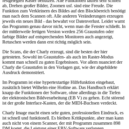
festgelegten Raster benutzen. Alle Funktionen laufen sehr schnell
ab, Drehen großer Bilder, Zoomen usf. sind eine Freude. Die
Funktion zum Verkleinern des Bildes auf den Blockbereich benötigt
man nach dem Scannen oft. Alle anderen Veränderungen erzeugen
jeweils ein neues Bild - das bewahrt vor Datenverlust. Leider warnt
das Programm genau davor nicht, wenn man die Fenster schließt. In
der mittlerweile fertigen Version werden 256 Graustufen oder
farbige Bilder auf entsprechenden Monitoren auch angezeigt,
Retuschen werden dann erst richtig möglich sein.
Die Scans, die der Charly erzeugt, sind die besten der hier
getesteten. Sowohl im Graustufen- als auch im Raster-Modus
kommt man schnell zu guten Ergebnissen. Vor allem nuanciert der
Charly die Graustufen in den Vorlagen gut, wie der abgebildete
Ausdruck demonstriert.
Im Programm ist eine hypertextartige Hilfefunktion eingebaut,
zusätzlich bietet Wilhelm eine Hotline an. Das Handbuch erklärt
knapp die Funktionen der Software, ohne allerdings in die Tiefen
der elektronischen Bildverarbeitung (EB V) zu gehen. Echt störend
ist der große Interface-Kasten, der die MIDI-Buchsen verdeckt.
Charly Image macht einen sehr guten, professionellen Eindruck, es
ist schnell und funktionell. Es bleiben Kritikpunkte, aber man kann
auch nicht von einem Scanner, der mit Programm zusammen 898
DM kostet, die Leistung einer EBV-Software verlangen.