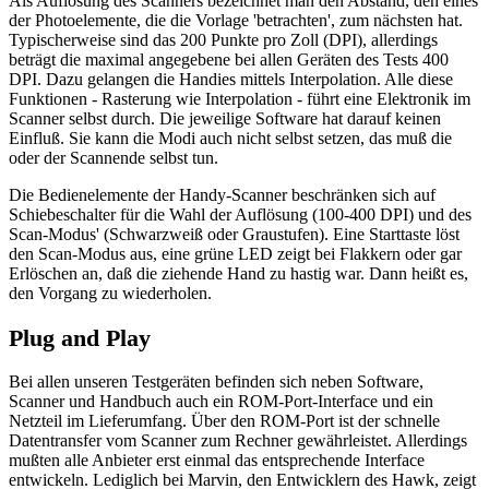
Als Auflösung des Scanners bezeichnet man den Abstand, den eines
der Photoelemente, die die Vorlage 'betrachten', zum nächsten hat.
Typischerweise sind das 200 Punkte pro Zoll (DPI), allerdings
beträgt die maximal angegebene bei allen Geräten des Tests 400
DPI. Dazu gelangen die Handies mittels Interpolation. Alle diese
Funktionen - Rasterung wie Interpolation - führt eine Elektronik im
Scanner selbst durch. Die jeweilige Software hat darauf keinen
Einfluß. Sie kann die Modi auch nicht selbst setzen, das muß die
oder der Scannende selbst tun.
Die Bedienelemente der Handy-Scanner beschränken sich auf
Schiebeschalter für die Wahl der Auflösung (100-400 DPI) und des
Scan-Modus' (Schwarzweiß oder Graustufen). Eine Starttaste löst
den Scan-Modus aus, eine grüne LED zeigt bei Flakkern oder gar
Erlöschen an, daß die ziehende Hand zu hastig war. Dann heißt es,
den Vorgang zu wiederholen.
Plug and Play
Bei allen unseren Testgeräten befinden sich neben Software,
Scanner und Handbuch auch ein ROM-Port-Interface und ein
Netzteil im Lieferumfang. Über den ROM-Port ist der schnelle
Datentransfer vom Scanner zum Rechner gewährleistet. Allerdings
mußten alle Anbieter erst einmal das entsprechende Interface
entwickeln. Lediglich bei Marvin, den Entwicklern des Hawk, zeigt