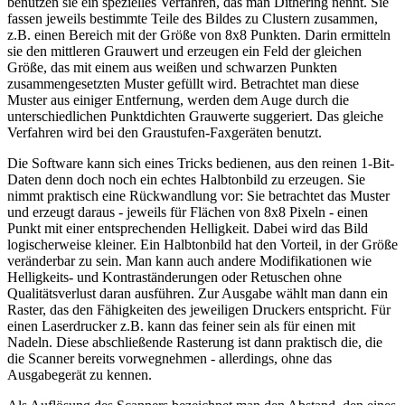
benutzen sie ein spezielles Verfahren, das man Dithering nennt. Sie
fassen jeweils bestimmte Teile des Bildes zu Clustern zusammen,
z.B. einen Bereich mit der Größe von 8x8 Punkten. Darin ermitteln
sie den mittleren Grauwert und erzeugen ein Feld der gleichen
Größe, das mit einem aus weißen und schwarzen Punkten
zusammengesetzten Muster gefüllt wird. Betrachtet man diese
Muster aus einiger Entfernung, werden dem Auge durch die
unterschiedlichen Punktdichten Grauwerte suggeriert. Das gleiche
Verfahren wird bei den Graustufen-Faxgeräten benutzt.
Die Software kann sich eines Tricks bedienen, aus den reinen 1-Bit-
Daten denn doch noch ein echtes Halbtonbild zu erzeugen. Sie
nimmt praktisch eine Rückwandlung vor: Sie betrachtet das Muster
und erzeugt daraus - jeweils für Flächen von 8x8 Pixeln - einen
Punkt mit einer entsprechenden Helligkeit. Dabei wird das Bild
logischerweise kleiner. Ein Halbtonbild hat den Vorteil, in der Größe
veränderbar zu sein. Man kann auch andere Modifikationen wie
Helligkeits- und Kontraständerungen oder Retuschen ohne
Qualitätsverlust daran ausführen. Zur Ausgabe wählt man dann ein
Raster, das den Fähigkeiten des jeweiligen Druckers entspricht. Für
einen Laserdrucker z.B. kann das feiner sein als für einen mit
Nadeln. Diese abschließende Rasterung ist dann praktisch die, die
die Scanner bereits vorwegnehmen - allerdings, ohne das
Ausgabegerät zu kennen.