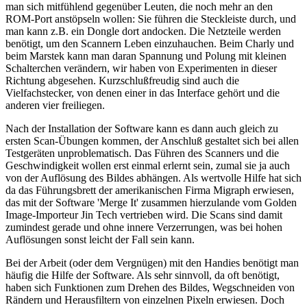
man sich mitfühlend gegenüber Leuten, die noch mehr an den
ROM-Port anstöpseln wollen: Sie führen die Steckleiste durch, und
man kann z.B. ein Dongle dort andocken. Die Netzteile werden
benötigt, um den Scannern Leben einzuhauchen. Beim Charly und
beim Marstek kann man daran Spannung und Polung mit kleinen
Schalterchen verändern, wir haben von Experimenten in dieser
Richtung abgesehen. Kurzschlußfreudig sind auch die
Vielfachstecker, von denen einer in das Interface gehört und die
anderen vier freiliegen.
Nach der Installation der Software kann es dann auch gleich zu
ersten Scan-Übungen kommen, der Anschluß gestaltet sich bei allen
Testgeräten unproblematisch. Das Führen des Scanners und die
Geschwindigkeit wollen erst einmal erlernt sein, zumal sie ja auch
von der Auflösung des Bildes abhängen. Als wertvolle Hilfe hat sich
da das Führungsbrett der amerikanischen Firma Migraph erwiesen,
das mit der Software 'Merge It' zusammen hierzulande vom Golden
Image-Importeur Jin Tech vertrieben wird. Die Scans sind damit
zumindest gerade und ohne innere Verzerrungen, was bei hohen
Auflösungen sonst leicht der Fall sein kann.
Bei der Arbeit (oder dem Vergnügen) mit den Handies benötigt man
häufig die Hilfe der Software. Als sehr sinnvoll, da oft benötigt,
haben sich Funktionen zum Drehen des Bildes, Wegschneiden von
Rändern und Herausfiltern von einzelnen Pixeln erwiesen. Doch