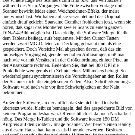
Die schiefe Lage des Scanners zum Bild bzw. das Verrutschen
während des Scan-Vorganges. Die Folie zwischen Vorlage und
Scanner bewirkt leider einen Weichzeichner-Effekt, der meist
unerwünscht ist. Wir haben auf sie verzichtet und das Original
einfach drauf geklebt. Sparsame Gemüter frohlocken jetzt, wenn sie
hören, daß sogar das Montieren zweier Scans zu einem ganzen
DIN-A4-Bild möglich ist. Das erledigt die Software 'Merge It', die
dem Tableau beiliegt, aufs bequemste. Mit den Cursor-Tasten
werden zwei IMG-Dateien zur Deckung gebracht und als eine
gespeichert. Doch Vorsicht: Mal abgesehen davon, daß das ein
mühseliger Vorgang ist; gerade bei hohen Auflösungen muß man
nach wie vor mit Versätzen in der Größenordnung einiger Pixel an
der Ansatzkante rechnen. Bedenken Sie, daß bei 300 DPI die
Punktdichte weniger als ein Zehntel eines Millimeters beträgt. So
wiederholgenau synchronisieren die Vorschubgeber an den Rollen
der Scanner nicht die eingelesenen Zeilen. Also, Schrifterkennungs-
Software wird nach wie vor ihre Schwierigkeiten an der Naht
bekommen.
Außer der Software, an der auffiel, daß sie nicht ins Deutsche
übersetzt wurde, bleibt zu bemängeln, daß das gespeicherte Bild von
keinem Programm lesbar war. Offensichtlich ist da noch Nacharbeit
nötig. Das Merge It-Tablett und die Software kosten 150 DM
Aufpreis auf den Golden . Image-Scanner. Wer bereits einen Handy
aus diesem Hause hat, kann es als Upgrade erwerben. Besitzern