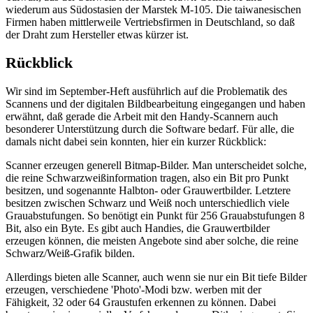
wiederum aus Südostasien der Marstek M-105. Die taiwanesischen
Firmen haben mittlerweile Vertriebsfirmen in Deutschland, so daß
der Draht zum Hersteller etwas kürzer ist.
Rückblick
Wir sind im September-Heft ausführlich auf die Problematik des
Scannens und der digitalen Bildbearbeitung eingegangen und haben
erwähnt, daß gerade die Arbeit mit den Handy-Scannern auch
besonderer Unterstützung durch die Software bedarf. Für alle, die
damals nicht dabei sein konnten, hier ein kurzer Rückblick:
Scanner erzeugen generell Bitmap-Bilder. Man unterscheidet solche,
die reine Schwarzweißinformation tragen, also ein Bit pro Punkt
besitzen, und sogenannte Halbton- oder Grauwertbilder. Letztere
besitzen zwischen Schwarz und Weiß noch unterschiedlich viele
Grauabstufungen. So benötigt ein Punkt für 256 Grauabstufungen 8
Bit, also ein Byte. Es gibt auch Handies, die Grauwertbilder
erzeugen können, die meisten Angebote sind aber solche, die reine
Schwarz/Weiß-Grafik bilden.
Allerdings bieten alle Scanner, auch wenn sie nur ein Bit tiefe Bilder
erzeugen, verschiedene 'Photo'-Modi bzw. werben mit der
Fähigkeit, 32 oder 64 Graustufen erkennen zu können. Dabei