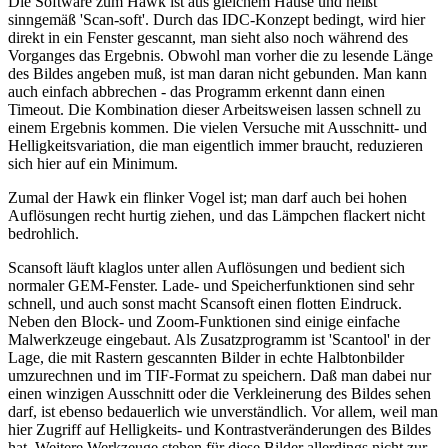
Die Software zum Hawk ist aus gleichem Hause und heißt
sinngemäß 'Scan-soft'. Durch das IDC-Konzept bedingt, wird hier
direkt in ein Fenster gescannt, man sieht also noch während des
Vorganges das Ergebnis. Obwohl man vorher die zu lesende Länge
des Bildes angeben muß, ist man daran nicht gebunden. Man kann
auch einfach abbrechen - das Programm erkennt dann einen
Timeout. Die Kombination dieser Arbeitsweisen lassen schnell zu
einem Ergebnis kommen. Die vielen Versuche mit Ausschnitt- und
Helligkeitsvariation, die man eigentlich immer braucht, reduzieren
sich hier auf ein Minimum.
Zumal der Hawk ein flinker Vogel ist; man darf auch bei hohen
Auflösungen recht hurtig ziehen, und das Lämpchen flackert nicht
bedrohlich.
Scansoft läuft klaglos unter allen Auflösungen und bedient sich
normaler GEM-Fenster. Lade- und Speicherfunktionen sind sehr
schnell, und auch sonst macht Scansoft einen flotten Eindruck.
Neben den Block- und Zoom-Funktionen sind einige einfache
Malwerkzeuge eingebaut. Als Zusatzprogramm ist 'Scantool' in der
Lage, die mit Rastern gescannten Bilder in echte Halbtonbilder
umzurechnen und im TIF-Format zu speichern. Daß man dabei nur
einen winzigen Ausschnitt oder die Verkleinerung des Bildes sehen
darf, ist ebenso bedauerlich wie unverständlich. Vor allem, weil man
hier Zugriff auf Helligkeits- und Kontrastveränderungen des Bildes
hat. Weitere Werkzeuge stehen für diese Bilder allerdings nicht zur