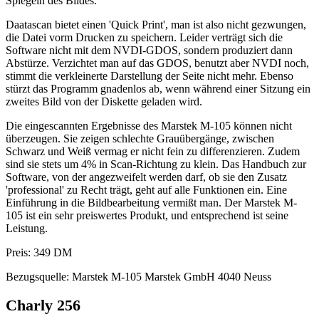
Spiegeln des Bildes.
Daatascan bietet einen 'Quick Print', man ist also nicht gezwungen,
die Datei vorm Drucken zu speichern. Leider verträgt sich die
Software nicht mit dem NVDI-GDOS, sondern produziert dann
Abstürze. Verzichtet man auf das GDOS, benutzt aber NVDI noch,
stimmt die verkleinerte Darstellung der Seite nicht mehr. Ebenso
stürzt das Programm gnadenlos ab, wenn während einer Sitzung ein
zweites Bild von der Diskette geladen wird.
Die eingescannten Ergebnisse des Marstek M-105 können nicht
überzeugen. Sie zeigen schlechte Grauübergänge, zwischen
Schwarz und Weiß vermag er nicht fein zu differenzieren. Zudem
sind sie stets um 4% in Scan-Richtung zu klein. Das Handbuch zur
Software, von der angezweifelt werden darf, ob sie den Zusatz
'professional' zu Recht trägt, geht auf alle Funktionen ein. Eine
Einführung in die Bildbearbeitung vermißt man. Der Marstek M-
105 ist ein sehr preiswertes Produkt, und entsprechend ist seine
Leistung.
Preis: 349 DM
Bezugsquelle: Marstek M-105 Marstek GmbH 4040 Neuss
Charly 256