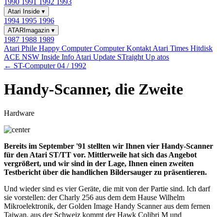
1990
1991
1992
1993
Atari Inside
▾
1994
1995
1996
ATARImagazin
▾
1987
1988
1989
Atari Phile
Happy Computer
Computer Kontakt
Atari Times
Hitdisk
ACE NSW Inside Info
Atari Update
STraight Up
atos
← ST-Computer 04 / 1992
Handy-Scanner, die Zweite
Hardware
Bereits im September '91 stellten wir Ihnen vier Handy-Scanner
für den Atari ST/TT vor. Mittlerweile hat sich das Angebot
vergrößert, und wir sind in der Lage, Ihnen einen zweiten
Testbericht über die handlichen Bildersauger zu präsentieren.
Und wieder sind es vier Geräte, die mit von der Partie sind. Ich darf
sie vorstellen: der Charly 256 aus dem dem Hause Wilhelm
Mikroelektronik, der Golden Image Handy Scanner aus dem fernen
Taiwan, aus der Schweiz kommt der Hawk Colibri M und