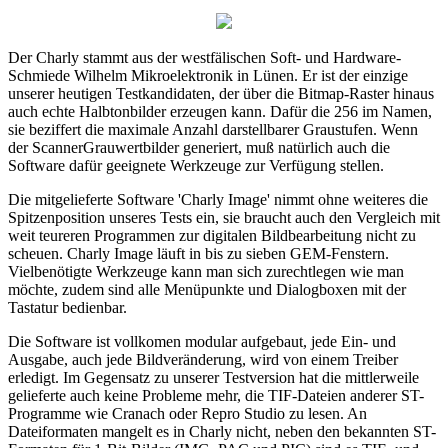
Der Charly stammt aus der westfälischen Soft- und Hardware-
Schmiede Wilhelm Mikroelektronik in Lünen. Er ist der einzige
unserer heutigen Testkandidaten, der über die Bitmap-Raster hinaus
auch echte Halbtonbilder erzeugen kann. Dafür die 256 im Namen,
sie beziffert die maximale Anzahl darstellbarer Graustufen. Wenn
der ScannerGrauwertbilder generiert, muß natürlich auch die
Software dafür geeignete Werkzeuge zur Verfügung stellen.
Die mitgelieferte Software 'Charly Image' nimmt ohne weiteres die
Spitzenposition unseres Tests ein, sie braucht auch den Vergleich mit
weit teureren Programmen zur digitalen Bildbearbeitung nicht zu
scheuen. Charly Image läuft in bis zu sieben GEM-Fenstern.
Vielbenötigte Werkzeuge kann man sich zurechtlegen wie man
möchte, zudem sind alle Menüpunkte und Dialogboxen mit der
Tastatur bedienbar.
Die Software ist vollkomen modular aufgebaut, jede Ein- und
Ausgabe, auch jede Bildveränderung, wird von einem Treiber
erledigt. Im Gegensatz zu unserer Testversion hat die mittlerweile
gelieferte auch keine Probleme mehr, die TIF-Dateien anderer ST-
Programme wie Cranach oder Repro Studio zu lesen. An
Dateiformaten mangelt es in Charly nicht, neben den bekannten ST-