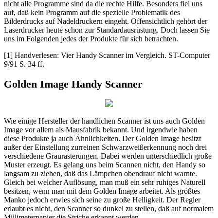
nicht alle Programme sind da die rechte Hilfe. Besonders fiel uns
auf, daß kein Programm auf die spezielle Problematik des
Bilderdrucks auf Nadeldruckern eingeht. Offensichtlich gehört der
Laserdrucker heute schon zur Standardausrüstung. Doch lassen Sie
uns im Folgenden jedes der Produkte für sich betrachten.
[1] Handverlesen: Vier Handy Scanner im Vergleich. ST-Computer
9/91 S. 34 ff.
Golden Image Handy Scanner
Wie einige Hersteller der handlichen Scanner ist uns auch Golden
Image vor allem als Mausfabrik bekannt. Und irgendwie haben
diese Produkte ja auch Ähnlichkeiten. Der Golden Image besitzt
außer der Einstellung zurreinen Schwarzweißerkennung noch drei
verschiedene Graurasterungen. Dabei werden unterschiedlich große
Muster erzeugt. Es gelang uns beim Scannen nicht, den Handy so
langsam zu ziehen, daß das Lämpchen obendrauf nicht warnte.
Gleich bei welcher Auflösung, man muß ein sehr ruhiges Naturell
besitzen, wenn man mit dem Golden Image arbeitet. Als größtes
Manko jedoch erwies sich seine zu große Helligkeit. Der Regler
erlaubt es nicht, den Scanner so dunkel zu stellen, daß auf normalem
Millimeterpapier die Striche erkannt werden.