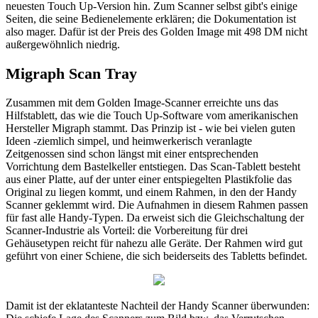
neuesten Touch Up-Version hin. Zum Scanner selbst gibt's einige
Seiten, die seine Bedienelemente erklären; die Dokumentation ist
also mager. Dafür ist der Preis des Golden Image mit 498 DM nicht
außergewöhnlich niedrig.
Migraph Scan Tray
Zusammen mit dem Golden Image-Scanner erreichte uns das
Hilfstablett, das wie die Touch Up-Software vom amerikanischen
Hersteller Migraph stammt. Das Prinzip ist - wie bei vielen guten
Ideen -ziemlich simpel, und heimwerkerisch veranlagte
Zeitgenossen sind schon längst mit einer entsprechenden
Vorrichtung dem Bastelkeller entstiegen. Das Scan-Tablett besteht
aus einer Platte, auf der unter einer entspiegelten Plastikfolie das
Original zu liegen kommt, und einem Rahmen, in den der Handy
Scanner geklemmt wird. Die Aufnahmen in diesem Rahmen passen
für fast alle Handy-Typen. Da erweist sich die Gleichschaltung der
Scanner-Industrie als Vorteil: die Vorbereitung für drei
Gehäusetypen reicht für nahezu alle Geräte. Der Rahmen wird gut
geführt von einer Schiene, die sich beiderseits des Tabletts befindet.
Damit ist der eklatanteste Nachteil der Handy Scanner überwunden: