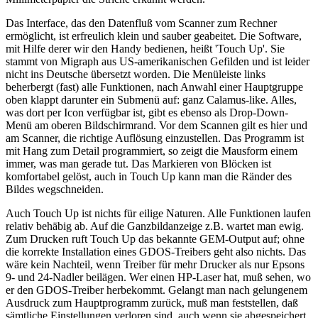
Das Interface, das den Datenfluß vom Scanner zum Rechner
ermöglicht, ist erfreulich klein und sauber geabeitet. Die Software,
mit Hilfe derer wir den Handy bedienen, heißt 'Touch Up'. Sie
stammt von Migraph aus US-amerikanischen Gefilden und ist leider
nicht ins Deutsche übersetzt worden. Die Menüleiste links
beherbergt (fast) alle Funktionen, nach Anwahl einer Hauptgruppe
oben klappt darunter ein Submenü auf: ganz Calamus-like. Alles,
was dort per Icon verfügbar ist, gibt es ebenso als Drop-Down-
Menü am oberen Bildschirmrand. Vor dem Scannen gilt es hier und
am Scanner, die richtige Auflösung einzustellen. Das Programm ist
mit Hang zum Detail programmiert, so zeigt die Mausform einem
immer, was man gerade tut. Das Markieren von Blöcken ist
komfortabel gelöst, auch in Touch Up kann man die Ränder des
Bildes wegschneiden.
Auch Touch Up ist nichts für eilige Naturen. Alle Funktionen laufen
relativ behäbig ab. Auf die Ganzbildanzeige z.B. wartet man ewig.
Zum Drucken ruft Touch Up das bekannte GEM-Output auf; ohne
die korrekte Installation eines GDOS-Treibers geht also nichts. Das
wäre kein Nachteil, wenn Treiber für mehr Drucker als nur Epsons
9- und 24-Nadler beilägen. Wer einen HP-Laser hat, muß sehen, wo
er den GDOS-Treiber herbekommt. Gelangt man nach gelungenem
Ausdruck zum Hauptprogramm zurück, muß man feststellen, daß
sämtliche Einstellungen verloren sind, auch wenn sie abgespeichert