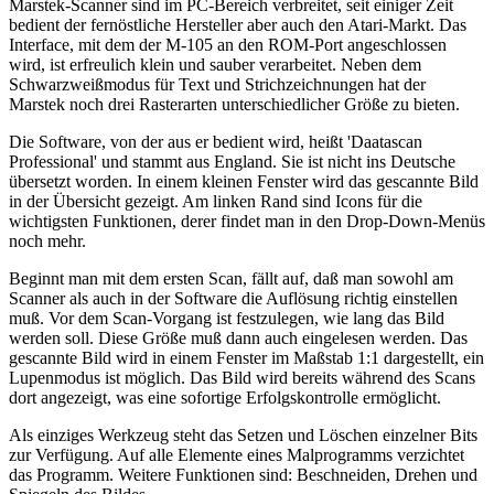
Marstek-Scanner sind im PC-Bereich verbreitet, seit einiger Zeit
bedient der fernöstliche Hersteller aber auch den Atari-Markt. Das
Interface, mit dem der M-105 an den ROM-Port angeschlossen
wird, ist erfreulich klein und sauber verarbeitet. Neben dem
Schwarzweißmodus für Text und Strichzeichnungen hat der
Marstek noch drei Rasterarten unterschiedlicher Größe zu bieten.
Die Software, von der aus er bedient wird, heißt 'Daatascan
Professional' und stammt aus England. Sie ist nicht ins Deutsche
übersetzt worden. In einem kleinen Fenster wird das gescannte Bild
in der Übersicht gezeigt. Am linken Rand sind Icons für die
wichtigsten Funktionen, derer findet man in den Drop-Down-Menüs
noch mehr.
Beginnt man mit dem ersten Scan, fällt auf, daß man sowohl am
Scanner als auch in der Software die Auflösung richtig einstellen
muß. Vor dem Scan-Vorgang ist festzulegen, wie lang das Bild
werden soll. Diese Größe muß dann auch eingelesen werden. Das
gescannte Bild wird in einem Fenster im Maßstab 1:1 dargestellt, ein
Lupenmodus ist möglich. Das Bild wird bereits während des Scans
dort angezeigt, was eine sofortige Erfolgskontrolle ermöglicht.
Als einziges Werkzeug steht das Setzen und Löschen einzelner Bits
zur Verfügung. Auf alle Elemente eines Malprogramms verzichtet
das Programm. Weitere Funktionen sind: Beschneiden, Drehen und