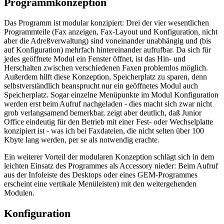
Programmkonzeption
Das Programm ist modular konzipiert: Drei der vier wesentlichen
Programmteile (Fax anzeigen, Fax-Layout und Konfiguration, nicht
aber die Adreßverwaltung) sind voneinander unabhängig und (bis
auf Konfiguration) mehrfach hintereinander aufrufbar. Da sich für
jedes geöffnete Modul ein Fenster öffnet, ist das Hin- und
Herschalten zwischen verschiedenen Faxen problemlos möglich.
Außerdem hilft diese Konzeption, Speicherplatz zu sparen, denn
selbstverständlich beansprucht nur ein geöffnetes Modul auch
Speicherplatz. Sogar einzelne Menüpunkte im Modul Konfiguration
werden erst beim Aufruf nachgeladen - dies macht sich zwar nicht
grob verlangsamend bemerkbar, zeigt aber deutlich, daß Junior
Office eindeutig für den Betrieb mit einer Fest- oder Wechselplatte
konzipiert ist - was ich bei Faxdateien, die nicht selten über 100
Kbyte lang werden, per se als notwendig erachte.
Ein weiterer Vorteil der modularen Konzeption schlägt sich in dem
leichten Einsatz des Programmes als Accessory nieder: Beim Aufruf
aus der Infoleiste des Desktops oder eines GEM-Programmes
erscheint eine vertikale Menüleisten) mit den weitergehenden
Modulen.
Konfiguration