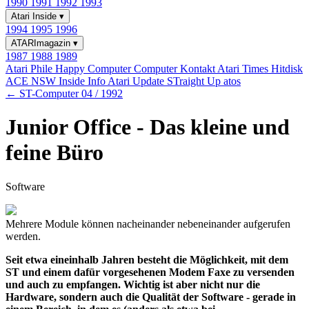
1990
1991
1992
1993
Atari Inside
▾
1994
1995
1996
ATARImagazin
▾
1987
1988
1989
Atari Phile
Happy Computer
Computer Kontakt
Atari Times
Hitdisk
ACE NSW Inside Info
Atari Update
STraight Up
atos
← ST-Computer 04 / 1992
Junior Office - Das kleine und
feine Büro
Software
Mehrere Module können nacheinander nebeneinander aufgerufen
werden.
Seit etwa eineinhalb Jahren besteht die Möglichkeit, mit dem
ST und einem dafür vorgesehenen Modem Faxe zu versenden
und auch zu empfangen. Wichtig ist aber nicht nur die
Hardware, sondern auch die Qualität der Software - gerade in