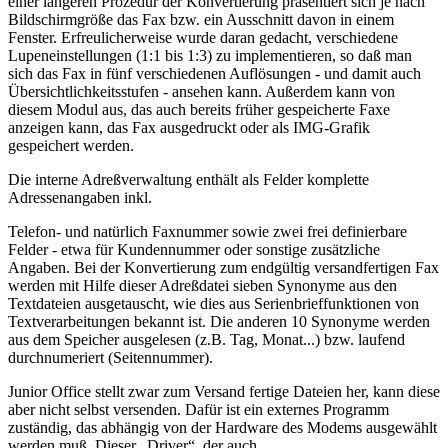
einer längeren Prozedur der Konvertierung präsentiert sich je nach
Bildschirmgröße das Fax bzw. ein Ausschnitt davon in einem
Fenster. Erfreulicherweise wurde daran gedacht, verschiedene
Lupeneinstellungen (1:1 bis 1:3) zu implementieren, so daß man
sich das Fax in fünf verschiedenen Auflösungen - und damit auch
Übersichtlichkeitsstufen - ansehen kann. Außerdem kann von
diesem Modul aus, das auch bereits früher gespeicherte Faxe
anzeigen kann, das Fax ausgedruckt oder als IMG-Grafik
gespeichert werden.
Die interne Adreßverwaltung enthält als Felder komplette
Adressenangaben inkl.
Telefon- und natürlich Faxnummer sowie zwei frei definierbare
Felder - etwa für Kundennummer oder sonstige zusätzliche
Angaben. Bei der Konvertierung zum endgültig versandfertigen Fax
werden mit Hilfe dieser Adreßdatei sieben Synonyme aus den
Textdateien ausgetauscht, wie dies aus Serienbrieffunktionen von
Textverarbeitungen bekannt ist. Die anderen 10 Synonyme werden
aus dem Speicher ausgelesen (z.B. Tag, Monat...) bzw. laufend
durchnumeriert (Seitennummer).
Junior Office stellt zwar zum Versand fertige Dateien her, kann diese
aber nicht selbst versenden. Dafür ist ein externes Programm
zuständig, das abhängig von der Hardware des Modems ausgewählt
werden muß. Dieser „Driver“, der auch