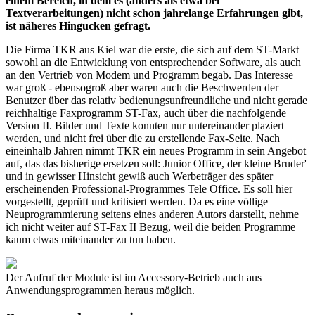
einem Bereich, in dem es (anders als etwa bei
Textverarbeitungen) nicht schon jahrelange Erfahrungen gibt,
ist näheres Hingucken gefragt.
Die Firma TKR aus Kiel war die erste, die sich auf dem ST-Markt
sowohl an die Entwicklung von entsprechender Software, als auch
an den Vertrieb von Modem und Programm begab. Das Interesse
war groß - ebensogroß aber waren auch die Beschwerden der
Benutzer über das relativ bedienungsunfreundliche und nicht gerade
reichhaltige Faxprogramm ST-Fax, auch über die nachfolgende
Version II. Bilder und Texte konnten nur untereinander plaziert
werden, und nicht frei über die zu erstellende Fax-Seite. Nach
eineinhalb Jahren nimmt TKR ein neues Programm in sein Angebot
auf, das das bisherige ersetzen soll: Junior Office, der kleine Bruder'
und in gewisser Hinsicht gewiß auch Werbeträger des später
erscheinenden Professional-Programmes Tele Office. Es soll hier
vorgestellt, geprüft und kritisiert werden. Da es eine völlige
Neuprogrammierung seitens eines anderen Autors darstellt, nehme
ich nicht weiter auf ST-Fax II Bezug, weil die beiden Programme
kaum etwas miteinander zu tun haben.
Der Aufruf der Module ist im Accessory-Betrieb auch aus
Anwendungsprogrammen heraus möglich.