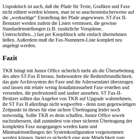
Unpraktisch ist auch, daß die Pfade für Texte, Grafiken und Faxe
nicht editiert werden können, man ist so anachronistischerweise auf
die „werkseitige“ Einstellung der Pfade angewiesen. ST-Fax II-
Benutzer werden zudem die Listen vermissen, die gewisse
Standardeinstellungen (z.B. zusätzliche Vorspänne,
Unterschriften...) fast per Knopfdruck sehr einfach übernehmen
ließen. Außerdem muß die Fax-Nummern-Liste komplett neu
angelegt werden.
Fazit
TKR bringt mit Junior Office sicherlich mehr als die Überarbeitung
des alten ST-Fax II heraus. Insbesondere die Bedienfreundlichkeit,
das gute Archivsystem der Faxe und die Adressendatei überzeugen
und lassen mit relativ wenig Installationsarbeit Faxe erstellen und
versenden, die professionell und sauber aussehen. ST Fax-II-
Besitzer sollten das Angebot von TKR auf Upgrade wahrnehmen,
ihr ST Fax II allerdings nicht wegwerfen - denn zum gegenwärtigen
Zeitpunkt ist dieses für eine sichere Übertragung leider noch
notwendig. Sollte TKR es denn schaffen, Junior Office soweit
nachzubessern, daß zumindest von einer sicheren Übertragung der
kompletten Faxe ausgegangen werden kann und
Minimaleinstellungen der Systemkonfiguration vorgenommen
werden können, bietet es sicherlich eine gute Möglichkeit zum