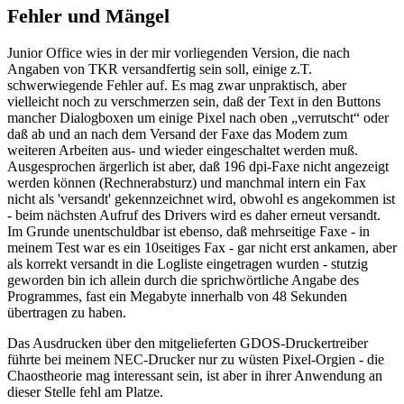
Fehler und Mängel
Junior Office wies in der mir vorliegenden Version, die nach
Angaben von TKR versandfertig sein soll, einige z.T.
schwerwiegende Fehler auf. Es mag zwar unpraktisch, aber
vielleicht noch zu verschmerzen sein, daß der Text in den Buttons
mancher Dialogboxen um einige Pixel nach oben „verrutscht“ oder
daß ab und an nach dem Versand der Faxe das Modem zum
weiteren Arbeiten aus- und wieder eingeschaltet werden muß.
Ausgesprochen ärgerlich ist aber, daß 196 dpi-Faxe nicht angezeigt
werden können (Rechnerabsturz) und manchmal intern ein Fax
nicht als 'versandt' gekennzeichnet wird, obwohl es angekommen ist
- beim nächsten Aufruf des Drivers wird es daher erneut versandt.
Im Grunde unentschuldbar ist ebenso, daß mehrseitige Faxe - in
meinem Test war es ein 10seitiges Fax - gar nicht erst ankamen, aber
als korrekt versandt in die Logliste eingetragen wurden - stutzig
geworden bin ich allein durch die sprichwörtliche Angabe des
Programmes, fast ein Megabyte innerhalb von 48 Sekunden
übertragen zu haben.
Das Ausdrucken über den mitgelieferten GDOS-Druckertreiber
führte bei meinem NEC-Drucker nur zu wüsten Pixel-Orgien - die
Chaostheorie mag interessant sein, ist aber in ihrer Anwendung an
dieser Stelle fehl am Platze.