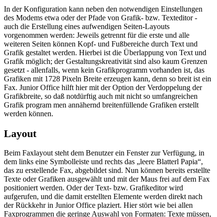
In der Konfiguration kann neben den notwendigen Einstellungen
des Modems etwa oder der Pfade von Grafik- bzw. Texteditor -
auch die Erstellung eines aufwendigen Seiten-Layouts
vorgenommen werden: Jeweils getrennt für die erste und alle
weiteren Seiten können Kopf- und Fußbereiche durch Text und
Grafik gestaltet werden. Hierbei ist die Überlappung von Text und
Grafik möglich; der Gestaltungskreativität sind also kaum Grenzen
gesetzt - allenfalls, wenn kein Grafikprogramm vorhanden ist, das
Grafiken mit 1728 Pixeln Breite erzeugen kann, denn so breit ist ein
Fax. Junior Office hilft hier mit der Option der Verdoppelung der
Grafikbreite, so daß notdürftig auch mit nicht so umfangreichen
Grafik program men annähernd breitenfüllende Grafiken erstellt
werden können.
Layout
Beim Faxlayout steht dem Benutzer ein Fenster zur Verfügung, in
dem links eine Symbolleiste und rechts das „leere Blatterl Papia“,
das zu erstellende Fax, abgebildet sind. Nun können bereits erstellte
Texte oder Grafiken ausgewählt und mit der Maus frei auf dem Fax
positioniert werden. Oder der Text- bzw. Grafikeditor wird
aufgerufen, und die damit erstellten Elemente werden direkt nach
der Rückkehr in Junior Office plaziert. Hier stört wie bei allen
Faxprogrammen die geringe Auswahl von Formaten: Texte müssen,