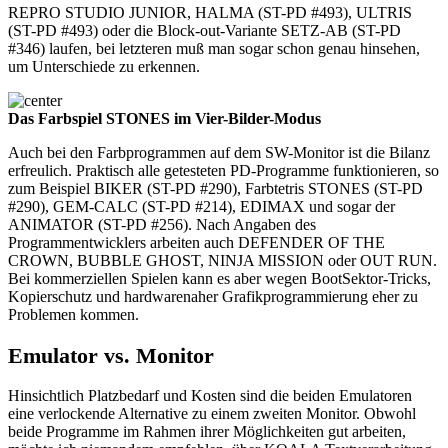
REPRO STUDIO JUNIOR, HALMA (ST-PD #493), ULTRIS
(ST-PD #493) oder die Block-out-Variante SETZ-AB (ST-PD
#346) laufen, bei letzteren muß man sogar schon genau hinsehen,
um Unterschiede zu erkennen.
Das Farbspiel STONES im Vier-Bilder-Modus
Auch bei den Farbprogrammen auf dem SW-Monitor ist die Bilanz
erfreulich. Praktisch alle getesteten PD-Programme funktionieren, so
zum Beispiel BIKER (ST-PD #290), Farbtetris STONES (ST-PD
#290), GEM-CALC (ST-PD #214), EDIMAX und sogar der
ANIMATOR (ST-PD #256). Nach Angaben des
Programmentwicklers arbeiten auch DEFENDER OF THE
CROWN, BUBBLE GHOST, NINJA MISSION oder OUT RUN.
Bei kommerziellen Spielen kann es aber wegen BootSektor-Tricks,
Kopierschutz und hardwarenaher Grafikprogrammierung eher zu
Problemen kommen.
Emulator vs. Monitor
Hinsichtlich Platzbedarf und Kosten sind die beiden Emulatoren
eine verlockende Alternative zu einem zweiten Monitor. Obwohl
beide Programme im Rahmen ihrer Möglichkeiten gut arbeiten,