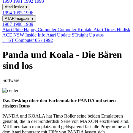
1990
1991
1992
1993
Atari Inside
▾
1994
1995
1996
ATARImagazin
▾
1987
1988
1989
Atari Phile
Happy Computer
Computer Kontakt
Atari Times
Hitdisk
ACE NSW Inside Info
Atari Update
STraight Up
atos
← ST-Computer 05 / 1992
Panda und Koala - Die Bären
sind los
Software
Das Desktop über den Farbemulator PANDA mit seinen
riesigen Icons
PANDA und KOALA hat Timo Roller seine beiden Emulatoren
genannt, die in der Sonderdisk-Serie von MAXON erschienen sind.
Mit ihnen kann man platz- und geldsparend fast alle Programme auf
dem Atari benutzen: mit Hilfe von PANDA lassen sich