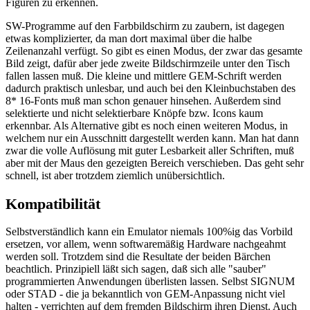
Figuren zu erkennen.
SW-Programme auf den Farbbildschirm zu zaubern, ist dagegen
etwas komplizierter, da man dort maximal über die halbe
Zeilenanzahl verfügt. So gibt es einen Modus, der zwar das gesamte
Bild zeigt, dafür aber jede zweite Bildschirmzeile unter den Tisch
fallen lassen muß. Die kleine und mittlere GEM-Schrift werden
dadurch praktisch unlesbar, und auch bei den Kleinbuchstaben des
8* 16-Fonts muß man schon genauer hinsehen. Außerdem sind
selektierte und nicht selektierbare Knöpfe bzw. Icons kaum
erkennbar. Als Alternative gibt es noch einen weiteren Modus, in
welchem nur ein Ausschnitt dargestellt werden kann. Man hat dann
zwar die volle Auflösung mit guter Lesbarkeit aller Schriften, muß
aber mit der Maus den gezeigten Bereich verschieben. Das geht sehr
schnell, ist aber trotzdem ziemlich unübersichtlich.
Kompatibilität
Selbstverständlich kann ein Emulator niemals 100%ig das Vorbild
ersetzen, vor allem, wenn softwaremäßig Hardware nachgeahmt
werden soll. Trotzdem sind die Resultate der beiden Bärchen
beachtlich. Prinzipiell läßt sich sagen, daß sich alle "sauber"
programmierten Anwendungen überlisten lassen. Selbst SIGNUM
oder STAD - die ja bekanntlich von GEM-Anpassung nicht viel
halten - verrichten auf dem fremden Bildschirm ihren Dienst. Auch