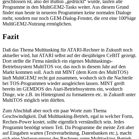
geschlossen ist, also der Button „gedrückt“ wurde, laufen alle
Programme in den MultiGEM2-Tasks weiter. Aus diesem Grund
findet man heute in neueren Programmen keine normalen Dialoge
mehr, sondern nur noch GEM-Dialog-Fenster, die erst eine 100%ige
MultiGEM2-Nutzung ermöglichen.
Fazit
Daß das Thema Multitasking für ATARI-Rechner in Zukunft noch
aktueller wird, hat ATARI selbst auf der diesjährigen CeBIT gezeigt.
Dort stellte die Firma nämlich ein eigenes Multitaskings-
Betriebssystem MultiTOS vor, das noch in diesem Jahr auf den
Markt kommen soll. Auch mit MINT (dem Kern des MultiTOS)
läuft MultiGEM2 recht gut zusammen, wodurch sich die Nachteile
bei TOS-Programmen wieder ausgleichen lassen. MINT greift
bereits im GEMDOS des Atari-Betriebssystems ein, wodurch
Dinge, wie z.B. im Hintergrund zu formatieren etc. in Zukunft unter
MultiTOS möglich sein dürften.
Zum Abschluß aber noch ein paar Worte zum Thema
Geschwindigkeit. Daß Multitasking-Betrieb, egal in welcher Form,
Rechen-Power kostet, sollte eigentlich verständlich sein. Jedes
Programm benötigt seinen Teil. Da Programme die meiste Zeit aber
auf Eingaben warten (Textverarbeitung, Datenbanken etc.), macht
sich eine Verlangsamung des Rechners unter Multitasking-Betrieb