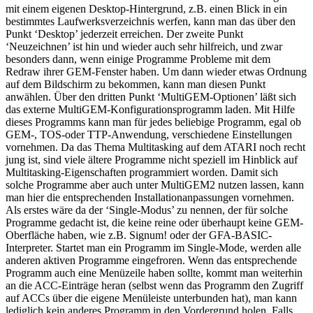
mit einem eigenen Desktop-Hintergrund, z.B. einen Blick in ein
bestimmtes Laufwerksverzeichnis werfen, kann man das über den
Punkt ‘Desktop’ jederzeit erreichen. Der zweite Punkt
‘Neuzeichnen’ ist hin und wieder auch sehr hilfreich, und zwar
besonders dann, wenn einige Programme Probleme mit dem
Redraw ihrer GEM-Fenster haben. Um dann wieder etwas Ordnung
auf dem Bildschirm zu bekommen, kann man diesen Punkt
anwählen. Über den dritten Punkt ‘MultiGEM-Optionen’ läßt sich
das externe MultiGEM-Konfigurationsprogramm laden. Mit Hilfe
dieses Programms kann man für jedes beliebige Programm, egal ob
GEM-, TOS-oder TTP-Anwendung, verschiedene Einstellungen
vornehmen. Da das Thema Multitasking auf dem ATARI noch recht
jung ist, sind viele ältere Programme nicht speziell im Hinblick auf
Multitasking-Eigenschaften programmiert worden. Damit sich
solche Programme aber auch unter MultiGEM2 nutzen lassen, kann
man hier die entsprechenden Installationanpassungen vornehmen.
Als erstes wäre da der ‘Single-Modus’ zu nennen, der für solche
Programme gedacht ist, die keine reine oder überhaupt keine GEM-
Oberfläche haben, wie z.B. Signum! oder der GFA-BASIC-
Interpreter. Startet man ein Programm im Single-Mode, werden alle
anderen aktiven Programme eingefroren. Wenn das entsprechende
Programm auch eine Menüzeile haben sollte, kommt man weiterhin
an die ACC-Einträge heran (selbst wenn das Programm den Zugriff
auf ACCs über die eigene Menüleiste unterbunden hat), man kann
lediglich kein anderes Programm in den Vordergrund holen. Falls