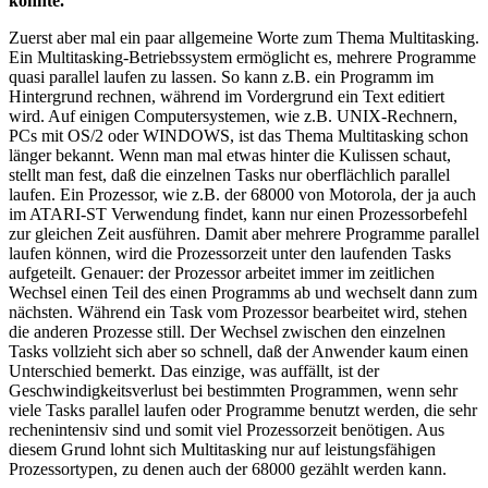
könnte.
Zuerst aber mal ein paar allgemeine Worte zum Thema Multitasking.
Ein Multitasking-Betriebssystem ermöglicht es, mehrere Programme
quasi parallel laufen zu lassen. So kann z.B. ein Programm im
Hintergrund rechnen, während im Vordergrund ein Text editiert
wird. Auf einigen Computersystemen, wie z.B. UNIX-Rechnern,
PCs mit OS/2 oder WINDOWS, ist das Thema Multitasking schon
länger bekannt. Wenn man mal etwas hinter die Kulissen schaut,
stellt man fest, daß die einzelnen Tasks nur oberflächlich parallel
laufen. Ein Prozessor, wie z.B. der 68000 von Motorola, der ja auch
im ATARI-ST Verwendung findet, kann nur einen Prozessorbefehl
zur gleichen Zeit ausführen. Damit aber mehrere Programme parallel
laufen können, wird die Prozessorzeit unter den laufenden Tasks
aufgeteilt. Genauer: der Prozessor arbeitet immer im zeitlichen
Wechsel einen Teil des einen Programms ab und wechselt dann zum
nächsten. Während ein Task vom Prozessor bearbeitet wird, stehen
die anderen Prozesse still. Der Wechsel zwischen den einzelnen
Tasks vollzieht sich aber so schnell, daß der Anwender kaum einen
Unterschied bemerkt. Das einzige, was auffällt, ist der
Geschwindigkeitsverlust bei bestimmten Programmen, wenn sehr
viele Tasks parallel laufen oder Programme benutzt werden, die sehr
rechenintensiv sind und somit viel Prozessorzeit benötigen. Aus
diesem Grund lohnt sich Multitasking nur auf leistungsfähigen
Prozessortypen, zu denen auch der 68000 gezählt werden kann.