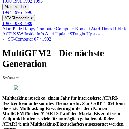
1990
1991
1992
1993
Atari Inside
▾
1994
1995
1996
ATARImagazin
▾
1987
1988
1989
Atari Phile
Happy Computer
Computer Kontakt
Atari Times
Hitdisk
ACE NSW Inside Info
Atari Update
STraight Up
atos
← ST-Computer 07 / 1992
MultiGEM2 - Die nächste
Generation
Software
Multitasking ist seit ca. einem Jahr für interessierte ATARI-
Besitzer kein unbekanntes Thema mehr. Zur CeBIT 1991 kam
die erste Multitasking-Erweiterung unter dem Namen
MultiGEM für den ATARI ST auf den Markt. Bis zu diesem
Zeitpunkt hatten es viele für unmöglich gehalten, daß der
ATARI je mit Multitasking-Eigenschaften ausgestattet werden