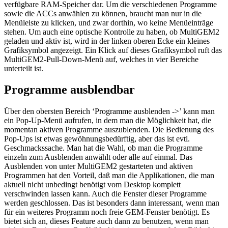
verfügbare RAM-Speicher dar. Um die verschiedenen Programme
sowie die ACCs anwählen zu können, braucht man nur in die
Menüleiste zu klicken, und zwar dorthin, wo keine Menüeinträge
stehen. Um auch eine optische Kontrolle zu haben, ob MultiGEM2
geladen und aktiv ist, wird in der linken oberen Ecke ein kleines
Grafiksymbol angezeigt. Ein Klick auf dieses Grafiksymbol ruft das
MultiGEM2-Pull-Down-Menü auf, welches in vier Bereiche
unterteilt ist.
Programme ausblendbar
Über den obersten Bereich ‘Programme ausblenden ->’ kann man
ein Pop-Up-Menü aufrufen, in dem man die Möglichkeit hat, die
momentan aktiven Programme auszublenden. Die Bedienung des
Pop-Ups ist etwas gewöhnungsbedürftig, aber das ist evtl.
Geschmackssache. Man hat die Wahl, ob man die Programme
einzeln zum Ausblenden anwählt oder alle auf einmal. Das
Ausblenden von unter MultiGEM2 gestarteten und aktiven
Programmen hat den Vorteil, daß man die Applikationen, die man
aktuell nicht unbedingt benötigt vom Desktop komplett
verschwinden lassen kann. Auch die Fenster dieser Programme
werden geschlossen. Das ist besonders dann interessant, wenn man
für ein weiteres Programm noch freie GEM-Fenster benötigt. Es
bietet sich an, dieses Feature auch dann zu benutzen, wenn man