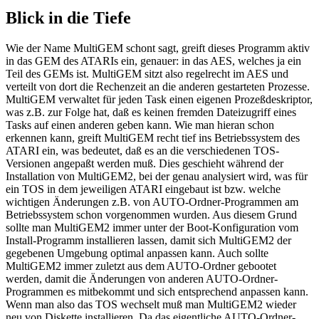
Blick in die Tiefe
Wie der Name MultiGEM schont sagt, greift dieses Programm aktiv
in das GEM des ATARIs ein, genauer: in das AES, welches ja ein
Teil des GEMs ist. MultiGEM sitzt also regelrecht im AES und
verteilt von dort die Rechenzeit an die anderen gestarteten Prozesse.
MultiGEM verwaltet für jeden Task einen eigenen Prozeßdeskriptor,
was z.B. zur Folge hat, daß es keinen fremden Dateizugriff eines
Tasks auf einen anderen geben kann. Wie man hieran schon
erkennen kann, greift MultiGEM recht tief ins Betriebssystem des
ATARI ein, was bedeutet, daß es an die verschiedenen TOS-
Versionen angepaßt werden muß. Dies geschieht während der
Installation von MultiGEM2, bei der genau analysiert wird, was für
ein TOS in dem jeweiligen ATARI eingebaut ist bzw. welche
wichtigen Änderungen z.B. von AUTO-Ordner-Programmen am
Betriebssystem schon vorgenommen wurden. Aus diesem Grund
sollte man MultiGEM2 immer unter der Boot-Konfiguration vom
Install-Programm installieren lassen, damit sich MultiGEM2 der
gegebenen Umgebung optimal anpassen kann. Auch sollte
MultiGEM2 immer zuletzt aus dem AUTO-Ordner gebootet
werden, damit die Änderungen von anderen AUTO-Ordner-
Programmen es mitbekommt und sich entsprechend anpassen kann.
Wenn man also das TOS wechselt muß man MultiGEM2 wieder
neu von Diskette installieren. Da das eigentliche AUTO-Ordner-