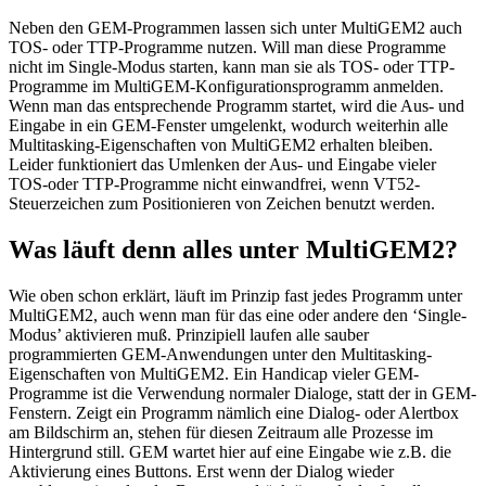
Neben den GEM-Programmen lassen sich unter MultiGEM2 auch
TOS- oder TTP-Programme nutzen. Will man diese Programme
nicht im Single-Modus starten, kann man sie als TOS- oder TTP-
Programme im MultiGEM-Konfigurationsprogramm anmelden.
Wenn man das entsprechende Programm startet, wird die Aus- und
Eingabe in ein GEM-Fenster umgelenkt, wodurch weiterhin alle
Multitasking-Eigenschaften von MultiGEM2 erhalten bleiben.
Leider funktioniert das Umlenken der Aus- und Eingabe vieler
TOS-oder TTP-Programme nicht einwandfrei, wenn VT52-
Steuerzeichen zum Positionieren von Zeichen benutzt werden.
Was läuft denn alles unter MultiGEM2?
Wie oben schon erklärt, läuft im Prinzip fast jedes Programm unter
MultiGEM2, auch wenn man für das eine oder andere den ‘Single-
Modus’ aktivieren muß. Prinzipiell laufen alle sauber
programmierten GEM-Anwendungen unter den Multitasking-
Eigenschaften von MultiGEM2. Ein Handicap vieler GEM-
Programme ist die Verwendung normaler Dialoge, statt der in GEM-
Fenstern. Zeigt ein Programm nämlich eine Dialog- oder Alertbox
am Bildschirm an, stehen für diesen Zeitraum alle Prozesse im
Hintergrund still. GEM wartet hier auf eine Eingabe wie z.B. die
Aktivierung eines Buttons. Erst wenn der Dialog wieder