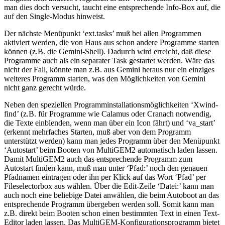
man dies doch versucht, taucht eine entsprechende Info-Box auf, die
auf den Single-Modus hinweist.
Der nächste Menüpunkt ‘ext.tasks’ muß bei allen Programmen
aktiviert werden, die von Haus aus schon andere Programme starten
können (z.B. die Gemini-Shell). Dadurch wird erreicht, daß diese
Programme auch als ein separater Task gestartet werden. Wäre das
nicht der Fall, könnte man z.B. aus Gemini heraus nur ein einziges
weiteres Programm starten, was den Möglichkeiten von Gemini
nicht ganz gerecht würde.
Neben den speziellen Programminstallationsmöglichkeiten ‘Xwind-
find’ (z.B. für Programme wie Calamus oder Cranach notwendig,
die Texte einblenden, wenn man über ein Icon fährt) und ‘va_start’
(erkennt mehrfaches Starten, muß aber von dem Programm
unterstützt werden) kann man jedes Programm über den Menüpunkt
‘Autostart’ beim Booten von MultiGEM2 automatisch laden lassen.
Damit MultiGEM2 auch das entsprechende Programm zum
Autostart finden kann, muß man unter ‘Pfad:’ noch den genauen
Pfadnamen eintragen oder ihn per Klick auf das Wort ‘Pfad’ per
Fileselectorbox aus wählen. Über die Edit-Zeile ‘Datei:’ kann man
auch noch eine beliebige Datei anwählen, die beim Autoboot an das
entsprechende Programm übergeben werden soll. Somit kann man
z.B. direkt beim Booten schon einen bestimmten Text in einen Text-
Editor laden lassen. Das MultiGEM-Konfigurationsprogramm bietet