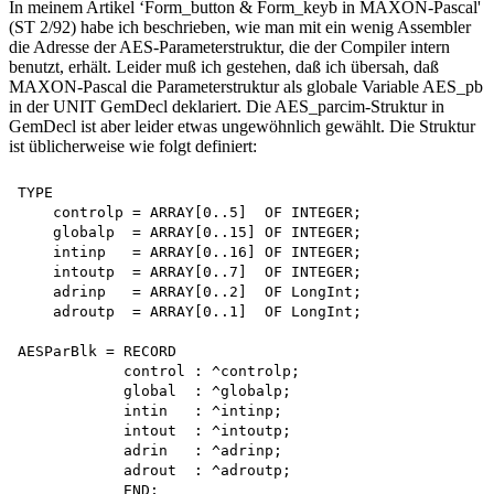
In meinem Artikel ‘Form_button & Form_keyb in MAXON-Pascal'
(ST 2/92) habe ich beschrieben, wie man mit ein wenig Assembler
die Adresse der AES-Parameterstruktur, die der Compiler intern
benutzt, erhält. Leider muß ich gestehen, daß ich übersah, daß
MAXON-Pascal die Parameterstruktur als globale Variable AES_pb
in der UNIT GemDecl deklariert. Die AES_parcim-Struktur in
GemDecl ist aber leider etwas ungewöhnlich gewählt. Die Struktur
ist üblicherweise wie folgt definiert:
TYPE

    controlp = ARRAY[0..5]  OF INTEGER;

    globalp  = ARRAY[0..15] OF INTEGER;

    intinp   = ARRAY[0..16] OF INTEGER;

    intoutp  = ARRAY[0..7]  OF INTEGER;

    adrinp   = ARRAY[0..2]  OF LongInt;

    adroutp  = ARRAY[0..1]  OF LongInt;

AESParBlk = RECORD

            control : ^controlp; 

            global  : ^globalp;

            intin   : ^intinp;

            intout  : ^intoutp;

            adrin   : ^adrinp;

            adrout  : ^adroutp;

            END;
