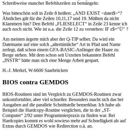
Schreibweise mancher Befehlszeilen zu bemängeln:
Was bitteschön soll in Zeile 8 heißen: „AND EXIST <datei$>“?
Ähnliches gilt für die Zeilen 10,11,17 und 19. Müßten da nicht
Klammern hin? Den Befehl „FLIESELECT“ in Zeile 23 kenne ich
auch noch nicht. Wie ist u.a. die Zeile 12 zu verstehen: IF z$="Ü" ?
Am meisten ärgerte mich aber der Q-TIP selber. Da wird ein
Dateiname auf eine solch „altertümliche“ Art in Pfad und Name
zerlegt, daß schon einem GFA-BASIC-Anfänger die Haare zu
Berge stehen. Mit dem schon seit Urzeiten bekannten Befehl
„INSTR“ hätte man sich eine Menge Arbeit gespart.
H.-J. Merkel, W-6600 Saarbrücken
BIOS contra GEMDOS
BIOS-Routinen sind im Vergleich zu GEMDOS-Routinen zwar
unkomfortabler, aber viel schneller. Besonders macht sich das bei
Ausgaben auf die parallele Schnittstelle bemerkbar. Ich habe als
Beispiel die Hardcopy-Routine verglichen, die in der „ST-
Computer“ 2/92 unter Programmierpraxis zu finden war. Bei
Hardcopies kommt es wohl sowieso mehr auf Schnelligkeit als auf
Extras durch GEMDOS wie Redirection o.ä. an.