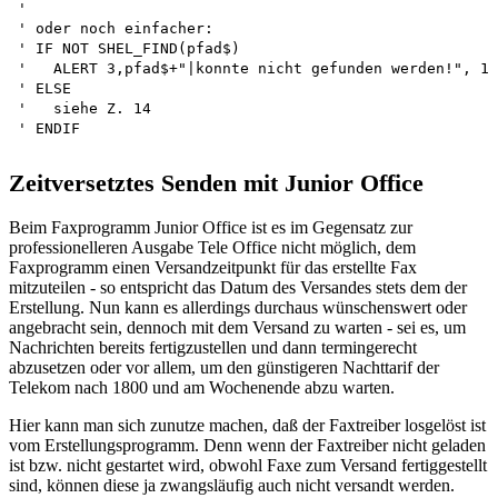
'

' oder noch einfacher:

' IF NOT SHEL_FIND(pfad$)

'   ALERT 3,pfad$+"|konnte nicht gefunden werden!", 1,
' ELSE

'   siehe Z. 14 

Zeitversetztes Senden mit Junior Office
Beim Faxprogramm Junior Office ist es im Gegensatz zur
professionelleren Ausgabe Tele Office nicht möglich, dem
Faxprogramm einen Versandzeitpunkt für das erstellte Fax
mitzuteilen - so entspricht das Datum des Versandes stets dem der
Erstellung. Nun kann es allerdings durchaus wünschenswert oder
angebracht sein, dennoch mit dem Versand zu warten - sei es, um
Nachrichten bereits fertigzustellen und dann termingerecht
abzusetzen oder vor allem, um den günstigeren Nachttarif der
Telekom nach 1800 und am Wochenende abzu warten.
Hier kann man sich zunutze machen, daß der Faxtreiber losgelöst ist
vom Erstellungsprogramm. Denn wenn der Faxtreiber nicht geladen
ist bzw. nicht gestartet wird, obwohl Faxe zum Versand fertiggestellt
sind, können diese ja zwangsläufig auch nicht versandt werden.