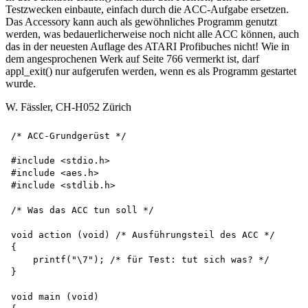
Testzwecken einbaute, einfach durch die ACC-Aufgabe ersetzen.
Das Accessory kann auch als gewöhnliches Programm genutzt
werden, was bedauerlicherweise noch nicht alle ACC können, auch
das in der neuesten Auflage des ATARI Profibuches nicht! Wie in
dem angesprochenen Werk auf Seite 766 vermerkt ist, darf
appl_exit() nur aufgerufen werden, wenn es als Programm gestartet
wurde.
W. Fässler, CH-H052 Zürich
/* ACC-Grundgerüst */

#include <stdio.h> 

#include <aes.h>

#include <stdlib.h>

/* Was das ACC tun soll */

void action (void) /* Ausführungsteil des ACC */

{

    printf("\7"); /* für Test: tut sich was? */

}

void main (void)
