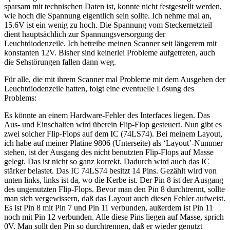
sparsam mit technischen Daten ist, konnte nicht festgestellt werden,
wie hoch die Spannung eigentlich sein sollte. Ich nehme mal an,
15.6V ist ein wenig zu hoch. Die Spannung vom Steckernetzteil
dient hauptsächlich zur Spannungsversorgung der
Leuchtdiodenzeile. Ich betreibe meinen Scanner seit längerem mit
konstanten 12V. Bisher sind keinerlei Probleme aufgetreten, auch
die Sehstörungen fallen dann weg.
Für alle, die mit ihrem Scanner mal Probleme mit dem Ausgehen der
Leuchtdiodenzeile hatten, folgt eine eventuelle Lösung des
Problems:
Es könnte an einem Hardware-Fehler des Interfaces liegen. Das
Aus- und Einschalten wird überein Flip-Flop gesteuert. Nun gibt es
zwei solcher Flip-Flops auf dem IC (74LS74). Bei meinem Layout,
ich habe auf meiner Platine 9806 (Unterseite) als ‘Layout’-Nummer
stehen, ist der Ausgang des nicht benutzten Flip-Flops auf Masse
gelegt. Das ist nicht so ganz korrekt. Dadurch wird auch das IC
stärker belastet. Das IC 74LS74 besitzt 14 Pins. Gezählt wird von
unten links, links ist da, wo die Kerbe ist. Der Pin 8 ist der Ausgang
des ungenutzten Flip-Flops. Bevor man den Pin 8 durchtrennt, sollte
man sich vergewissern, daß das Layout auch diesen Fehler aufweist.
Es ist Pin 8 mit Pin 7 und Pin 11 verbunden, außerdem ist Pin 11
noch mit Pin 12 verbunden. Alle diese Pins liegen auf Masse, sprich
0V. Man sollt den Pin so durchtrennen, daß er wieder genutzt