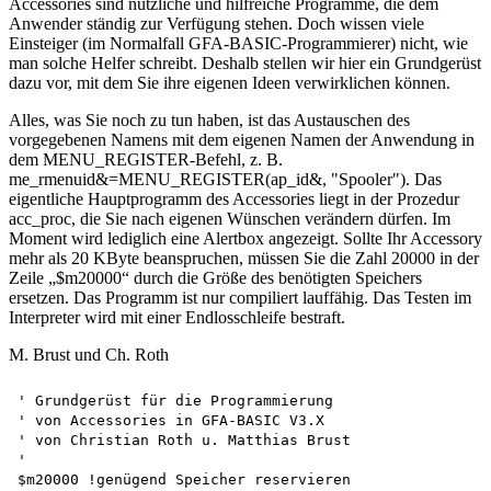
Accessories sind nützliche und hilfreiche Programme, die dem
Anwender ständig zur Verfügung stehen. Doch wissen viele
Einsteiger (im Normalfall GFA-BASIC-Programmierer) nicht, wie
man solche Helfer schreibt. Deshalb stellen wir hier ein Grundgerüst
dazu vor, mit dem Sie ihre eigenen Ideen verwirklichen können.
Alles, was Sie noch zu tun haben, ist das Austauschen des
vorgegebenen Namens mit dem eigenen Namen der Anwendung in
dem MENU_REGISTER-Befehl, z. B.
me_rmenuid&=MENU_REGISTER(ap_id&, "Spooler"). Das
eigentliche Hauptprogramm des Accessories liegt in der Prozedur
acc_proc, die Sie nach eigenen Wünschen verändern dürfen. Im
Moment wird lediglich eine Alertbox angezeigt. Sollte Ihr Accessory
mehr als 20 KByte beanspruchen, müssen Sie die Zahl 20000 in der
Zeile „$m20000“ durch die Größe des benötigten Speichers
ersetzen. Das Programm ist nur compiliert lauffähig. Das Testen im
Interpreter wird mit einer Endlosschleife bestraft.
M. Brust und Ch. Roth
' Grundgerüst für die Programmierung 

' von Accessories in GFA-BASIC V3.X 

' von Christian Roth u. Matthias Brust

'

$m20000 !genügend Speicher reservieren
