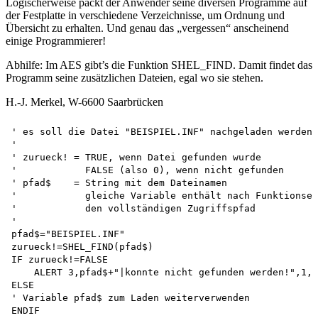
Logischerweise packt der Anwender seine diversen Programme auf
der Festplatte in verschiedene Verzeichnisse, um Ordnung und
Übersicht zu erhalten. Und genau das „vergessen“ anscheinend
einige Programmierer!
Abhilfe: Im AES gibt’s die Funktion SHEL_FIND. Damit findet das
Programm seine zusätzlichen Dateien, egal wo sie stehen.
H.-J. Merkel, W-6600 Saarbrücken
' es soll die Datei "BEISPIEL.INF" nachgeladen werden

'

' zurueck! = TRUE, wenn Datei gefunden wurde 

'            FALSE (also 0), wenn nicht gefunden

' pfad$    = String mit dem Dateinamen

'            gleiche Variable enthält nach Funktionsen
'            den vollständigen Zugriffspfad

'

pfad$="BEISPIEL.INF" 

zurueck!=SHEL_FIND(pfad$)

IF zurueck!=FALSE

    ALERT 3,pfad$+"|konnte nicht gefunden werden!",1,"
ELSE

' Variable pfad$ zum Laden weiterverwenden 

ENDIF
