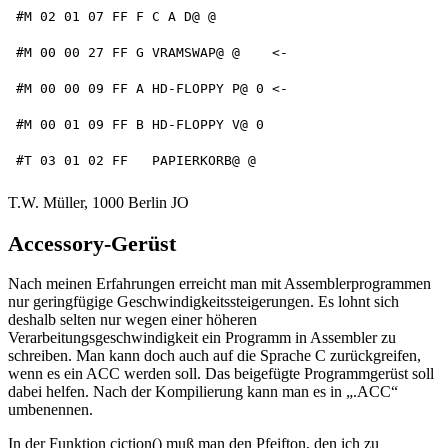
#M 02 01 07 FF F C A D@ @

#M 00 00 27 FF G VRAMSWAP@ @    <-

#M 00 00 09 FF A HD-FLOPPY P@ 0 <-

#M 00 01 09 FF B HD-FLOPPY V@ 0

T.W. Müller, 1000 Berlin JO
Accessory-Gerüst
Nach meinen Erfahrungen erreicht man mit Assemblerprogrammen
nur geringfügige Geschwindigkeitssteigerungen. Es lohnt sich
deshalb selten nur wegen einer höheren
Verarbeitungsgeschwindigkeit ein Programm in Assembler zu
schreiben. Man kann doch auch auf die Sprache C zurückgreifen,
wenn es ein ACC werden soll. Das beigefügte Programmgerüst soll
dabei helfen. Nach der Kompilierung kann man es in „.ACC“
umbenennen.
In der Funktion ciction() muß man den Pfeifton, den ich zu