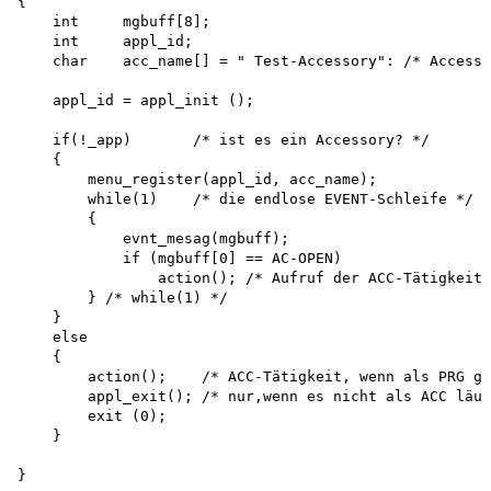
{

    int     mgbuff[8]; 

    int     appl_id;

    char    acc_name[] = " Test-Accessory": /* Accesso
    appl_id = appl_init ();

    if(!_app)       /* ist es ein Accessory? */

    {

        menu_register(appl_id, acc_name);

        while(1)    /* die endlose EVENT-Schleife */

        {

            evnt_mesag(mgbuff); 

            if (mgbuff[0] == AC-OPEN)

                action(); /* Aufruf der ACC-Tätigkeit 
        } /* while(1) */

    }

    else

    {

        action();    /* ACC-Tätigkeit, wenn als PRG ge
        appl_exit(); /* nur,wenn es nicht als ACC läuf
        exit (0);

    }
