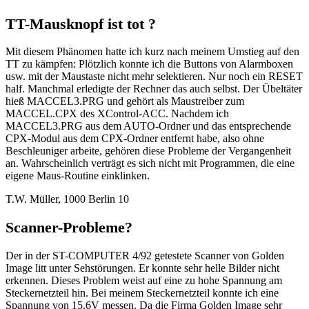
TT-Mausknopf ist tot ?
Mit diesem Phänomen hatte ich kurz nach meinem Umstieg auf den
TT zu kämpfen: Plötzlich konnte ich die Buttons von Alarmboxen
usw. mit der Maustaste nicht mehr selektieren. Nur noch ein RESET
half. Manchmal erledigte der Rechner das auch selbst. Der Übeltäter
hieß MACCEL3.PRG und gehört als Maustreiber zum
MACCEL.CPX des XControl-ACC. Nachdem ich
MACCEL3.PRG aus dem AUTO-Ordner und das entsprechende
CPX-Modul aus dem CPX-Ordner entfernt habe, also ohne
Beschleuniger arbeite, gehören diese Probleme der Vergangenheit
an. Wahrscheinlich verträgt es sich nicht mit Programmen, die eine
eigene Maus-Routine einklinken.
T.W. Müller, 1000 Berlin 10
Scanner-Probleme?
Der in der ST-COMPUTER 4/92 getestete Scanner von Golden
Image litt unter Sehstörungen. Er konnte sehr helle Bilder nicht
erkennen. Dieses Problem weist auf eine zu hohe Spannung am
Steckernetzteil hin. Bei meinem Steckernetzteil konnte ich eine
Spannung von 15.6V messen. Da die Firma Golden Image sehr