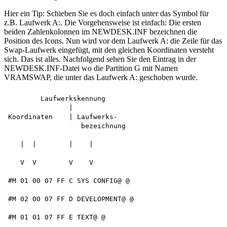
Hier ein Tip: Schieben Sie es doch einfach unter das Symbol für
z.B. Laufwerk A:. Die Vorgehensweise ist einfach: Die ersten
beiden Zahlenkolonnen im NEWDESK.INF bezeichnen die
Position des Icons. Nun wird vor dem Laufwerk A: die Zeile für das
Swap-Laufwerk eingefügt, mit den gleichen Koordinaten versteht
sich. Das ist alles. Nachfolgend sehen Sie den Eintrag in der
NEWDESK.INF-Datei wo die Partition G mit Namen
VRAMSWAP, die unter das Laufwerk A: geschoben wurde.
        Laufwerkskennung

               |

Koordinaten    | Laufwerks-

                  bezeichnung

   |  |        |    |

   V  V        V    V

#M 01 00 07 FF C SYS CONFIG@ @

#M 02 00 07 FF D DEVELOPMENT@ @ 

#M 01 01 07 FF E TEXT@ @
