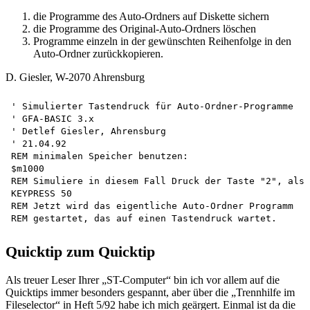
die Programme des Auto-Ordners auf Diskette sichern
die Programme des Original-Auto-Ordners löschen
Programme einzeln in der gewünschten Reihenfolge in den
Auto-Ordner zurückkopieren.
D. Giesler, W-2070 Ahrensburg
' Simulierter Tastendruck für Auto-Ordner-Programme 

' GFA-BASIC 3.x 

' Detlef Giesler, Ahrensburg 

' 21.04.92

REM minimalen Speicher benutzen:

$m1000

REM Simuliere in diesem Fall Druck der Taste "2", also
KEYPRESS 50

REM Jetzt wird das eigentliche Auto-Ordner Programm 

Quicktip zum Quicktip
Als treuer Leser Ihrer „ST-Computer“ bin ich vor allem auf die
Quicktips immer besonders gespannt, aber über die „Trennhilfe im
Fileselector“ in Heft 5/92 habe ich mich geärgert. Einmal ist da die