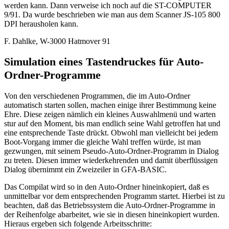
werden kann. Dann verweise ich noch auf die ST-COMPUTER
9/91. Da wurde beschrieben wie man aus dem Scanner JS-105 800
DPI herausholen kann.
F. Dahlke, W-3000 Hatmover 91
Simulation eines Tastendruckes für Auto-
Ordner-Programme
Von den verschiedenen Programmen, die im Auto-Ordner
automatisch starten sollen, machen einige ihrer Bestimmung keine
Ehre. Diese zeigen nämlich ein kleines Auswahlmenü und warten
stur auf den Moment, bis man endlich seine Wahl getroffen hat und
eine entsprechende Taste drückt. Obwohl man vielleicht bei jedem
Boot-Vorgang immer die gleiche Wahl treffen würde, ist man
gezwungen, mit seinem Pseudo-Auto-Ordner-Programm in Dialog
zu treten. Diesen immer wiederkehrenden und damit überflüssigen
Dialog übernimmt ein Zweizeiler in GFA-BASIC.
Das Compilat wird so in den Auto-Ordner hineinkopiert, daß es
unmittelbar vor dem entsprechenden Programm startet. Hierbei ist zu
beachten, daß das Betriebssystem die Auto-Ordner-Programme in
der Reihenfolge abarbeitet, wie sie in diesen hineinkopiert wurden.
Hieraus ergeben sich folgende Arbeitsschritte: