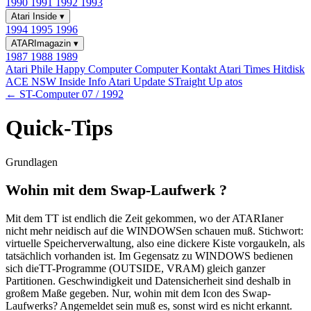
1990
1991
1992
1993
Atari Inside
▾
1994
1995
1996
ATARImagazin
▾
1987
1988
1989
Atari Phile
Happy Computer
Computer Kontakt
Atari Times
Hitdisk
ACE NSW Inside Info
Atari Update
STraight Up
atos
← ST-Computer 07 / 1992
Quick-Tips
Grundlagen
Wohin mit dem Swap-Laufwerk ?
Mit dem TT ist endlich die Zeit gekommen, wo der ATARIaner
nicht mehr neidisch auf die WINDOWSen schauen muß. Stichwort:
virtuelle Speicherverwaltung, also eine dickere Kiste vorgaukeln, als
tatsächlich vorhanden ist. Im Gegensatz zu WINDOWS bedienen
sich dieTT-Programme (OUTSIDE, VRAM) gleich ganzer
Partitionen. Geschwindigkeit und Datensicherheit sind deshalb in
großem Maße gegeben. Nur, wohin mit dem Icon des Swap-
Laufwerks? Angemeldet sein muß es, sonst wird es nicht erkannt.