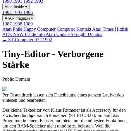
1990
1991
1992
1993
Atari Inside
▾
1994
1995
1996
ATARImagazin
▾
1987
1988
1989
Atari Phile
Happy Computer
Computer Kontakt
Atari Times
Hitdisk
ACE NSW Inside Info
Atari Update
STraight Up
atos
← ST-Computer 07 / 1992
Tiny-Editor - Verborgene
Stärke
Public Domain
Per Tastendruck lassen sich Dateibäume eines ganzen Laufwerkes
einlesen und bearbeiten.
Der kleine Texteditor von Klaus Rittmeier ist als Accessory für den
Zwischendurchgebrauch konzipiert (ST-PD #327). So läuft das
Programm in einem Fenster und bietet nur die nötigsten Funktionen,
um den RAM-Speicher nicht unnötig zu belasten. Weil die