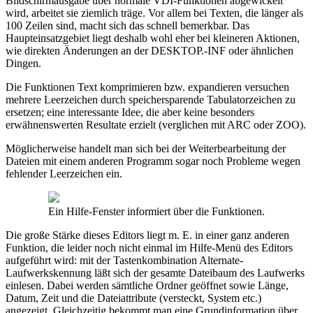
Bildschirmausgabe über normale VDI-Funktionen abgewickelt
wird, arbeitet sie ziemlich träge. Vor allem bei Texten, die länger als
100 Zeilen sind, macht sich das schnell bemerkbar. Das
Haupteinsatzgebiet liegt deshalb wohl eher bei kleineren Aktionen,
wie direkten Änderungen an der DESKTOP.-INF oder ähnlichen
Dingen.
Die Funktionen Text komprimieren bzw. expandieren versuchen
mehrere Leerzeichen durch speichersparende Tabulatorzeichen zu
ersetzen; eine interessante Idee, die aber keine besonders
erwähnenswerten Resultate erzielt (verglichen mit ARC oder ZOO).
Möglicherweise handelt man sich bei der Weiterbearbeitung der
Dateien mit einem anderen Programm sogar noch Probleme wegen
fehlender Leerzeichen ein.
Ein Hilfe-Fenster informiert über die Funktionen.
Die große Stärke dieses Editors liegt m. E. in einer ganz anderen
Funktion, die leider noch nicht einmal im Hilfe-Menü des Editors
aufgeführt wird: mit der Tastenkombination Alternate-
Laufwerkskennung läßt sich der gesamte Dateibaum des Laufwerks
einlesen. Dabei werden sämtliche Ordner geöffnet sowie Länge,
Datum, Zeit und die Dateiattribute (versteckt, System etc.)
angezeigt. Gleichzeitig bekommt man eine Grundinformation über