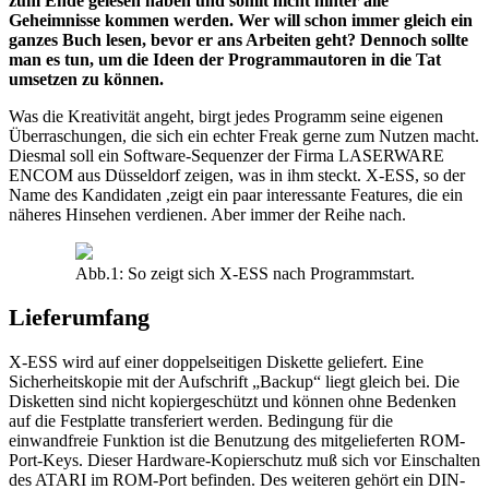
zum Ende gelesen haben und somit nicht hinter alle
Geheimnisse kommen werden. Wer will schon immer gleich ein
ganzes Buch lesen, bevor er ans Arbeiten geht? Dennoch sollte
man es tun, um die Ideen der Programmautoren in die Tat
umsetzen zu können.
Was die Kreativität angeht, birgt jedes Programm seine eigenen
Überraschungen, die sich ein echter Freak gerne zum Nutzen macht.
Diesmal soll ein Software-Sequenzer der Firma LASERWARE
ENCOM aus Düsseldorf zeigen, was in ihm steckt. X-ESS, so der
Name des Kandidaten ,zeigt ein paar interessante Features, die ein
näheres Hinsehen verdienen. Aber immer der Reihe nach.
Abb.1: So zeigt sich X-ESS nach Programmstart.
Lieferumfang
X-ESS wird auf einer doppelseitigen Diskette geliefert. Eine
Sicherheitskopie mit der Aufschrift „Backup“ liegt gleich bei. Die
Disketten sind nicht kopiergeschützt und können ohne Bedenken
auf die Festplatte transferiert werden. Bedingung für die
einwandfreie Funktion ist die Benutzung des mitgelieferten ROM-
Port-Keys. Dieser Hardware-Kopierschutz muß sich vor Einschalten
des ATARI im ROM-Port befinden. Des weiteren gehört ein DIN-