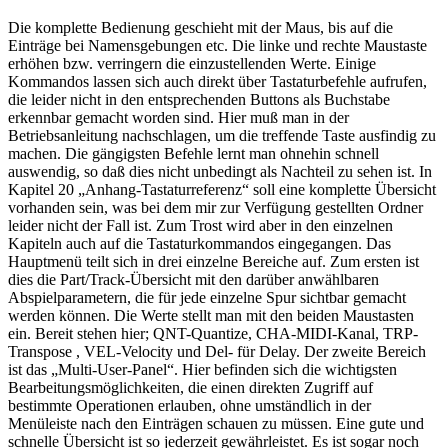
Die komplette Bedienung geschieht mit der Maus, bis auf die
Einträge bei Namensgebungen etc. Die linke und rechte Maustaste
erhöhen bzw. verringern die einzustellenden Werte. Einige
Kommandos lassen sich auch direkt über Tastaturbefehle aufrufen,
die leider nicht in den entsprechenden Buttons als Buchstabe
erkennbar gemacht worden sind. Hier muß man in der
Betriebsanleitung nachschlagen, um die treffende Taste ausfindig zu
machen. Die gängigsten Befehle lernt man ohnehin schnell
auswendig, so daß dies nicht unbedingt als Nachteil zu sehen ist. In
Kapitel 20 „Anhang-Tastaturreferenz“ soll eine komplette Übersicht
vorhanden sein, was bei dem mir zur Verfügung gestellten Ordner
leider nicht der Fall ist. Zum Trost wird aber in den einzelnen
Kapiteln auch auf die Tastaturkommandos eingegangen. Das
Hauptmenü teilt sich in drei einzelne Bereiche auf. Zum ersten ist
dies die Part/Track-Übersicht mit den darüber anwählbaren
Abspielparametern, die für jede einzelne Spur sichtbar gemacht
werden können. Die Werte stellt man mit den beiden Maustasten
ein. Bereit stehen hier; QNT-Quantize, CHA-MIDI-Kanal, TRP-
Transpose , VEL-Velocity und Del- für Delay. Der zweite Bereich
ist das „Multi-User-Panel“. Hier befinden sich die wichtigsten
Bearbeitungsmöglichkeiten, die einen direkten Zugriff auf
bestimmte Operationen erlauben, ohne umständlich in der
Menüleiste nach den Einträgen schauen zu müssen. Eine gute und
schnelle Übersicht ist so jederzeit gewährleistet. Es ist sogar noch