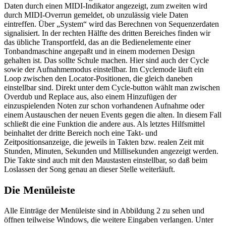
Daten durch einen MIDI-Indikator angezeigt, zum zweiten wird
durch MIDI-Overrun gemeldet, ob unzulässig viele Daten
eintreffen. Über „System“ wird das Berechnen von Sequenzerdaten
signalisiert. In der rechten Hälfte des dritten Bereiches finden wir
das übliche Transportfeld, das an die Bedienelemente einer
Tonbandmaschine angepaßt und in einem modernen Design
gehalten ist. Das sollte Schule machen. Hier sind auch der Cycle
sowie der Aufnahmemodus einstellbar. Im Cyclemode läuft ein
Loop zwischen den Locator-Positionen, die gleich daneben
einstellbar sind. Direkt unter dem Cycle-button wählt man zwischen
Overdub und Replace aus, also einem Hinzufügen der
einzuspielenden Noten zur schon vorhandenen Aufnahme oder
einem Austauschen der neuen Events gegen die alten. In diesem Fall
schließt die eine Funktion die andere aus. Als letztes Hilfsmittel
beinhaltet der dritte Bereich noch eine Takt- und
Zeitpositionsanzeige, die jeweils in Takten bzw. realen Zeit mit
Stunden, Minuten, Sekunden und Millisekunden angezeigt werden.
Die Takte sind auch mit den Maustasten einstellbar, so daß beim
Loslassen der Song genau an dieser Stelle weiterläuft.
Die Menüleiste
Alle Einträge der Menüleiste sind in Abbildung 2 zu sehen und
öffnen teilweise Windows, die weitere Eingaben verlangen. Unter