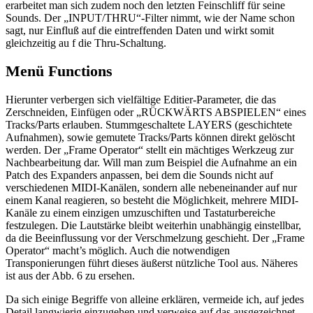
erarbeitet man sich zudem noch den letzten Feinschliff für seine
Sounds. Der „INPUT/THRU“-Filter nimmt, wie der Name schon
sagt, nur Einfluß auf die eintreffenden Daten und wirkt somit
gleichzeitig au f die Thru-Schaltung.
Menü Functions
Hierunter verbergen sich vielfältige Editier-Parameter, die das
Zerschneiden, Einfügen oder „RÜCKWÄRTS ABSPIELEN“ eines
Tracks/Parts erlauben. Stummgeschaltete LAYERS (geschichtete
Aufnahmen), sowie gemutete Tracks/Parts können direkt gelöscht
werden. Der „Frame Operator“ stellt ein mächtiges Werkzeug zur
Nachbearbeitung dar. Will man zum Beispiel die Aufnahme an ein
Patch des Expanders anpassen, bei dem die Sounds nicht auf
verschiedenen MIDI-Kanälen, sondern alle nebeneinander auf nur
einem Kanal reagieren, so besteht die Möglichkeit, mehrere MIDI-
Kanäle zu einem einzigen umzuschiften und Tastaturbereiche
festzulegen. Die Lautstärke bleibt weiterhin unabhängig einstellbar,
da die Beeinflussung vor der Verschmelzung geschieht. Der „Frame
Operator“ macht’s möglich. Auch die notwendigen
Transponierungen führt dieses äußerst nützliche Tool aus. Näheres
ist aus der Abb. 6 zu ersehen.
Da sich einige Begriffe von alleine erklären, vermeide ich, auf jedes
Detail langwierig einzugehen und verweise auf das ausgezeichnet