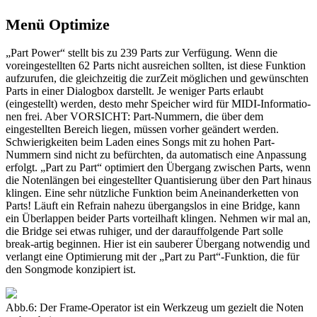
Menü Optimize
„Part Power“ stellt bis zu 239 Parts zur Verfügung. Wenn die
voreingestellten 62 Parts nicht ausreichen sollten, ist diese Funktion
aufzurufen, die gleichzeitig die zurZeit möglichen und gewünschten
Parts in einer Dialogbox darstellt. Je weniger Parts erlaubt
(eingestellt) werden, desto mehr Speicher wird für MIDI-Informatio-
nen frei. Aber VORSICHT: Part-Nummern, die über dem
eingestellten Bereich liegen, müssen vorher geändert werden.
Schwierigkeiten beim Laden eines Songs mit zu hohen Part-
Nummern sind nicht zu befürchten, da automatisch eine Anpassung
erfolgt. „Part zu Part“ optimiert den Übergang zwischen Parts, wenn
die Notenlängen bei eingestellter Quantisierung über den Part hinaus
klingen. Eine sehr nützliche Funktion beim Aneinanderketten von
Parts! Läuft ein Refrain nahezu übergangslos in eine Bridge, kann
ein Überlappen beider Parts vorteilhaft klingen. Nehmen wir mal an,
die Bridge sei etwas ruhiger, und der darauffolgende Part solle
break-artig beginnen. Hier ist ein sauberer Übergang notwendig und
verlangt eine Optimierung mit der „Part zu Part“-Funktion, die für
den Songmode konzipiert ist.
Abb.6: Der Frame-Operator ist ein Werkzeug um gezielt die Noten