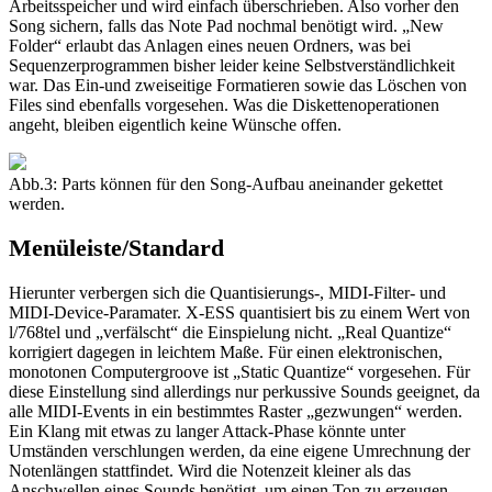
Arbeitsspeicher und wird einfach überschrieben. Also vorher den
Song sichern, falls das Note Pad nochmal benötigt wird. „New
Folder“ erlaubt das Anlagen eines neuen Ordners, was bei
Sequenzerprogrammen bisher leider keine Selbstverständlichkeit
war. Das Ein-und zweiseitige Formatieren sowie das Löschen von
Files sind ebenfalls vorgesehen. Was die Diskettenoperationen
angeht, bleiben eigentlich keine Wünsche offen.
Abb.3: Parts können für den Song-Aufbau aneinander gekettet
werden.
Menüleiste/Standard
Hierunter verbergen sich die Quantisierungs-, MIDI-Filter- und
MIDI-Device-Paramater. X-ESS quantisiert bis zu einem Wert von
l/768tel und „verfälscht“ die Einspielung nicht. „Real Quantize“
korrigiert dagegen in leichtem Maße. Für einen elektronischen,
monotonen Computergroove ist „Static Quantize“ vorgesehen. Für
diese Einstellung sind allerdings nur perkussive Sounds geeignet, da
alle MIDI-Events in ein bestimmtes Raster „gezwungen“ werden.
Ein Klang mit etwas zu langer Attack-Phase könnte unter
Umständen verschlungen werden, da eine eigene Umrechnung der
Notenlängen stattfindet. Wird die Notenzeit kleiner als das
Anschwellen eines Sounds benötigt, um einen Ton zu erzeugen,