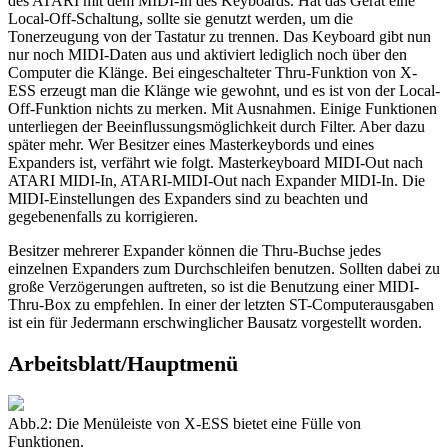
des ATARI mit dem MIDI-In des Keyboards. Hat das Gerät eine
Local-Off-Schaltung, sollte sie genutzt werden, um die
Tonerzeugung von der Tastatur zu trennen. Das Keyboard gibt nun
nur noch MIDI-Daten aus und aktiviert lediglich noch über den
Computer die Klänge. Bei eingeschalteter Thru-Funktion von X-
ESS erzeugt man die Klänge wie gewohnt, und es ist von der Local-
Off-Funktion nichts zu merken. Mit Ausnahmen. Einige Funktionen
unterliegen der Beeinflussungsmöglichkeit durch Filter. Aber dazu
später mehr. Wer Besitzer eines Masterkeybords und eines
Expanders ist, verfährt wie folgt. Masterkeyboard MIDI-Out nach
ATARI MIDI-In, ATARI-MIDI-Out nach Expander MIDI-In. Die
MIDI-Einstellungen des Expanders sind zu beachten und
gegebenenfalls zu korrigieren.
Besitzer mehrerer Expander können die Thru-Buchse jedes
einzelnen Expanders zum Durchschleifen benutzen. Sollten dabei zu
große Verzögerungen auftreten, so ist die Benutzung einer MIDI-
Thru-Box zu empfehlen. In einer der letzten ST-Computerausgaben
ist ein für Jedermann erschwinglicher Bausatz vorgestellt worden.
Arbeitsblatt/Hauptmenü
Abb.2: Die Menüleiste von X-ESS bietet eine Fülle von
Funktionen.