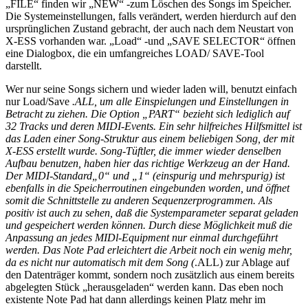
„FILE“ finden wir „NEW“ -zum Löschen des Songs im Speicher.
Die Systemeinstellungen, falls verändert, werden hierdurch auf den
ursprünglichen Zustand gebracht, der auch nach dem Neustart von
X-ESS vorhanden war. „Load“ -und „SAVE SELECTOR“ öffnen
eine Dialogbox, die ein umfangreiches LOAD/ SAVE-Tool
darstellt.
Wer nur seine Songs sichern und wieder laden will, benutzt einfach
nur Load/Save
.ALL, um alle Einspielungen und Einstellungen in
Betracht zu ziehen. Die Option „PART“ bezieht sich lediglich auf
32 Tracks und deren MIDI-Events. Ein sehr hilfreiches Hilfsmittel ist
das Laden einer Song-Struktur aus einem beliebigen Song, der mit
X-ESS erstellt wurde. Song-Tüftler, die immer wieder denselben
Aufbau benutzen, haben hier das richtige Werkzeug an der Hand.
Der MIDI-Standard„0“ und „1“ (einspurig und mehrspurig) ist
ebenfalls in die Speicherroutinen eingebunden worden, und öffnet
somit die Schnittstelle zu anderen Sequenzerprogrammen. Als
positiv ist auch zu sehen, daß die Systemparameter separat geladen
und gespeichert werden können. Durch diese Möglichkeit muß die
Anpassung an jedes MIDl-Equipment nur einmal durchgeführt
werden. Das Note Pad erleichtert die Arbeit noch ein wenig mehr,
da es nicht nur automatisch mit dem Song (
.ALL) zur Ablage auf
den Datenträger kommt, sondern noch zusätzlich aus einem bereits
abgelegten Stück „herausgeladen“ werden kann. Das eben noch
existente Note Pad hat dann allerdings keinen Platz mehr im