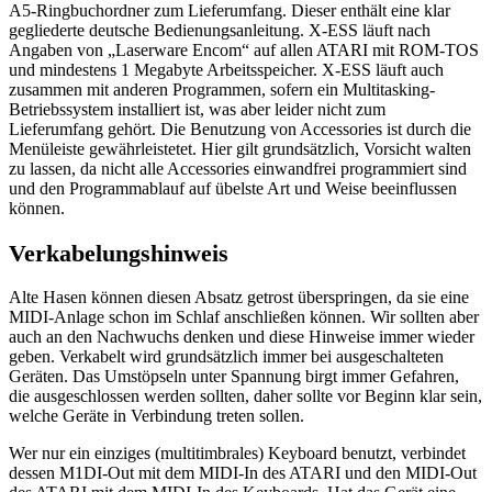
A5-Ringbuchordner zum Lieferumfang. Dieser enthält eine klar
gegliederte deutsche Bedienungsanleitung. X-ESS läuft nach
Angaben von „Laserware Encom“ auf allen ATARI mit ROM-TOS
und mindestens 1 Megabyte Arbeitsspeicher. X-ESS läuft auch
zusammen mit anderen Programmen, sofern ein Multitasking-
Betriebssystem installiert ist, was aber leider nicht zum
Lieferumfang gehört. Die Benutzung von Accessories ist durch die
Menüleiste gewährleistetet. Hier gilt grundsätzlich, Vorsicht walten
zu lassen, da nicht alle Accessories einwandfrei programmiert sind
und den Programmablauf auf übelste Art und Weise beeinflussen
können.
Verkabelungshinweis
Alte Hasen können diesen Absatz getrost überspringen, da sie eine
MIDI-Anlage schon im Schlaf anschließen können. Wir sollten aber
auch an den Nachwuchs denken und diese Hinweise immer wieder
geben. Verkabelt wird grundsätzlich immer bei ausgeschalteten
Geräten. Das Umstöpseln unter Spannung birgt immer Gefahren,
die ausgeschlossen werden sollten, daher sollte vor Beginn klar sein,
welche Geräte in Verbindung treten sollen.
Wer nur ein einziges (multitimbrales) Keyboard benutzt, verbindet
dessen M1DI-Out mit dem MIDI-In des ATARI und den MIDI-Out