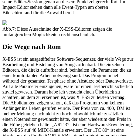
seine Editier-Session genau an diesem Punkt zeitgerecht fort. Im
Impact-Editor stehen dann alle Event-Typen am oberen
Bildschirmrand für die Anwahl bereit.
Abb.7: Diese Ausschnitte der X-ESS-Editoren zeigen die
umfangreichen Möglichkeiten recht anschaulich.
Die Wege nach Rom
X-ESS ist ein ausgetüftelter Software-Sequenzer, der viele Wege zur
Bearbeitung und Erstellung von Songs offenbart. Die einzelnen
Editoren, die direkt aufrufbar sind, beinhalten alle Parameter, die zu
einer komfortablen Arbeit notwenig sind. Das Programm lief
während der gesamten Testphase ohne Abstürze oder Datenverluste.
Auf alle Parameter einzugehen, wäre für einen Testbericht sicherlich
zuviel gewesen. Darum habe ich versucht einen Überblick zu
schaffen, an dem zu erkennen ist, was X-ESS zu leisten vermag.
Die Abbildungen zeigen schon, daß das Programm von keinem
Anfänger ins Leben gerufen wurde. Der Preis von ca. 400,-DM ist
meiner Meinung nach nicht zu hoch, obwohl ich mir zusätzlich
einen Noteneditor gewünscht hätte, der aber wiederum den Preis in
die Höhe getrieben hätte. „ART 32“ ist eine Hardware-Erweiterung,
die X-ESS auf 48 MIDI-Kanäle erweitert. Der „TC 80“ ist eine
Hardware, die für die SMPTE-EBU-Synchronisation vorgesehen