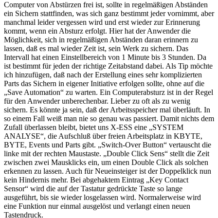
Computer von Abstürzen frei ist, sollte in regelmäßigen Abständen
ein Sichern stattfinden, was sich ganz bestimmt jeder vornimmt, aber
manchmal leider vergessen wird und erst wieder zur Erinnerung
kommt, wenn ein Absturz erfolgt. Hier hat der Anwender die
Möglichkeit, sich in regelmäßigen Abständen daran erinnern zu
lassen, daß es mal wieder Zeit ist, sein Werk zu sichern. Das
Intervall hat einen Einstellbereich von 1 Minute bis 3 Stunden. Da
ist bestimmt für jeden der richtige Zeitabstand dabei. Als Tip möchte
ich hinzufügen, daß nach der Erstellung eines sehr komplizierten
Parts das Sichern in eigener Initiative erfolgen sollte, ohne auf die
„Save Automation“ zu warten. Ein Computerabsturz ist in der Regel
für den Anwender unberechenbar. Lieber zu oft als zu wenig
sichern. Es könnte ja sein, daß der Arbeitsspeicher mal überläuft. In
so einem Fall weiß man nie so genau was passiert. Damit nichts dem
Zufall überlassen bleibt, bietet uns X-ESS eine „SYSTEM
ANALYSE“, die Aufschluß über freien Arbeitsplatz in KBYTE,
BYTE, Events und Parts gibt. „Switch-Over Button“ vertauscht die
linke mit der rechten Maustaste. „Double Click Sens“ stellt die Zeit
zwischen zwei Mausklicks ein, um einen Double Click als solchen
erkennen zu lassen. Auch für Neueinsteiger ist der Doppelklick nun
kein Hindernis mehr. Bei abgehaktem Eintrag „Key Contact
Sensor“ wird die auf der Tastatur gedrückte Taste so lange
ausgeführt, bis sie wieder losgelassen wird. Normalerweise wird
eine Funktion nur einmal ausgelöst und verlangt einen neuen
Tastendruck.