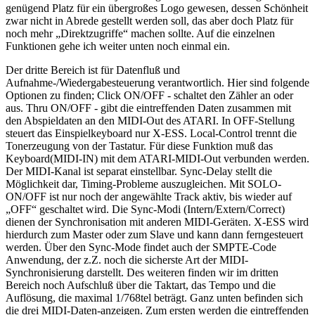
genügend Platz für ein übergroßes Logo gewesen, dessen Schönheit
zwar nicht in Abrede gestellt werden soll, das aber doch Platz für
noch mehr „Direktzugriffe“ machen sollte. Auf die einzelnen
Funktionen gehe ich weiter unten noch einmal ein.
Der dritte Bereich ist für Datenfluß und
Aufnahme-/Wiedergabesteuerung verantwortlich. Hier sind folgende
Optionen zu finden; Click ON/OFF - schaltet den Zähler an oder
aus. Thru ON/OFF - gibt die eintreffenden Daten zusammen mit
den Abspieldaten an den MIDI-Out des ATARI. In OFF-Stellung
steuert das Einspielkeyboard nur X-ESS. Local-Control trennt die
Tonerzeugung von der Tastatur. Für diese Funktion muß das
Keyboard(MIDI-IN) mit dem ATARI-MIDI-Out verbunden werden.
Der MIDI-Kanal ist separat einstellbar. Sync-Delay stellt die
Möglichkeit dar, Timing-Probleme auszugleichen. Mit SOLO-
ON/OFF ist nur noch der angewählte Track aktiv, bis wieder auf
„OFF“ geschaltet wird. Die Sync-Modi (Intern/Extern/Correct)
dienen der Synchronisation mit anderen MIDI-Geräten. X-ESS wird
hierdurch zum Master oder zum Slave und kann dann ferngesteuert
werden. Über den Sync-Mode findet auch der SMPTE-Code
Anwendung, der z.Z. noch die sicherste Art der MIDI-
Synchronisierung darstellt. Des weiteren finden wir im dritten
Bereich noch Aufschluß über die Taktart, das Tempo und die
Auflösung, die maximal 1/768tel beträgt. Ganz unten befinden sich
die drei MIDI-Daten-anzeigen. Zum ersten werden die eintreffenden