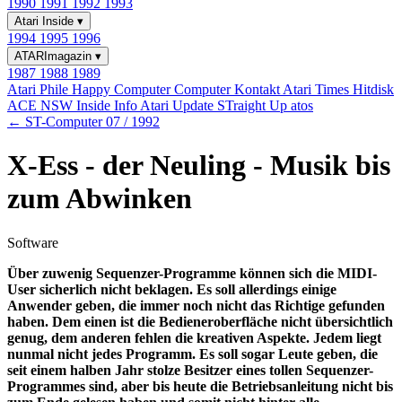
1990
1991
1992
1993
Atari Inside
▾
1994
1995
1996
ATARImagazin
▾
1987
1988
1989
Atari Phile
Happy Computer
Computer Kontakt
Atari Times
Hitdisk
ACE NSW Inside Info
Atari Update
STraight Up
atos
← ST-Computer 07 / 1992
X-Ess - der Neuling - Musik bis
zum Abwinken
Software
Über zuwenig Sequenzer-Programme können sich die MIDI-
User sicherlich nicht beklagen. Es soll allerdings einige
Anwender geben, die immer noch nicht das Richtige gefunden
haben. Dem einen ist die Bedieneroberfläche nicht übersichtlich
genug, dem anderen fehlen die kreativen Aspekte. Jedem liegt
nunmal nicht jedes Programm. Es soll sogar Leute geben, die
seit einem halben Jahr stolze Besitzer eines tollen Sequenzer-
Programmes sind, aber bis heute die Betriebsanleitung nicht bis