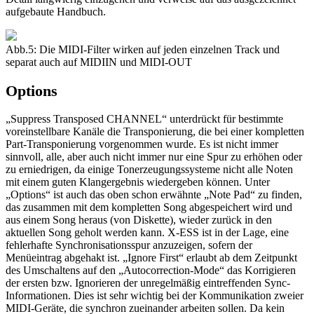
aufgebaute Handbuch.
Abb.5: Die MIDI-Filter wirken auf jeden einzelnen Track und
separat auch auf MIDIIN und MIDI-OUT
Options
„Suppress Transposed CHANNEL“ unterdrückt für bestimmte
voreinstellbare Kanäle die Transponierung, die bei einer kompletten
Part-Transponierung vorgenommen wurde. Es ist nicht immer
sinnvoll, alle, aber auch nicht immer nur eine Spur zu erhöhen oder
zu erniedrigen, da einige Tonerzeugungssysteme nicht alle Noten
mit einem guten Klangergebnis wiedergeben können. Unter
„Options“ ist auch das oben schon erwähnte „Note Pad“ zu finden,
das zusammen mit dem kompletten Song abgespeichert wird und
aus einem Song heraus (von Diskette), wieder zurück in den
aktuellen Song geholt werden kann. X-ESS ist in der Lage, eine
fehlerhafte Synchronisationsspur anzuzeigen, sofern der
Menüeintrag abgehakt ist. „Ignore First“ erlaubt ab dem Zeitpunkt
des Umschaltens auf den „Autocorrection-Mode“ das Korrigieren
der ersten bzw. Ignorieren der unregelmäßig eintreffenden Sync-
Informationen. Dies ist sehr wichtig bei der Kommunikation zweier
MIDI-Geräte, die synchron zueinander arbeiten sollen. Da kein