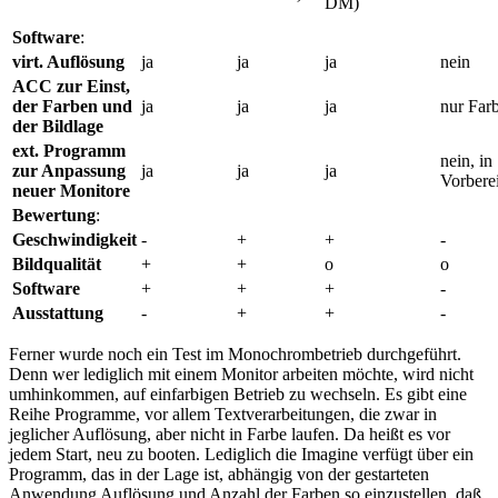
DM)
Software
:
virt. Auflösung
ja
ja
ja
nein
ACC zur Einst,
der Farben und
ja
ja
ja
nur Far
der Bildlage
ext. Programm
nein, in
zur Anpassung
ja
ja
ja
Vorbere
neuer Monitore
Bewertung
:
Geschwindigkeit
-
+
+
-
Bildqualität
+
+
o
o
Software
+
+
+
-
Ausstattung
-
+
+
-
Ferner wurde noch ein Test im Monochrombetrieb durchgeführt.
Denn wer lediglich mit einem Monitor arbeiten möchte, wird nicht
umhinkommen, auf einfarbigen Betrieb zu wechseln. Es gibt eine
Reihe Programme, vor allem Textverarbeitungen, die zwar in
jeglicher Auflösung, aber nicht in Farbe laufen. Da heißt es vor
jedem Start, neu zu booten. Lediglich die Imagine verfügt über ein
Programm, das in der Lage ist, abhängig von der gestarteten
Anwendung Auflösung und Anzahl der Farben so einzustellen, daß