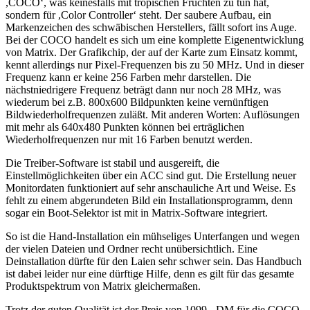
,COCO‘, was keinesfalls mit tropischen Früchten zu tun hat,
sondern für ,Color Controller‘ steht. Der saubere Aufbau, ein
Markenzeichen des schwäbischen Herstellers, fällt sofort ins Auge.
Bei der COCO handelt es sich um eine komplette Eigenentwicklung
von Matrix. Der Grafikchip, der auf der Karte zum Einsatz kommt,
kennt allerdings nur Pixel-Frequenzen bis zu 50 MHz. Und in dieser
Frequenz kann er keine 256 Farben mehr darstellen. Die
nächstniedrigere Frequenz beträgt dann nur noch 28 MHz, was
wiederum bei z.B. 800x600 Bildpunkten keine vernünftigen
Bildwiederholfrequenzen zuläßt. Mit anderen Worten: Auflösungen
mit mehr als 640x480 Punkten können bei erträglichen
Wiederholfrequenzen nur mit 16 Farben benutzt werden.
Die Treiber-Software ist stabil und ausgereift, die
Einstellmöglichkeiten über ein ACC sind gut. Die Erstellung neuer
Monitordaten funktioniert auf sehr anschauliche Art und Weise. Es
fehlt zu einem abgerundeten Bild ein Installationsprogramm, denn
sogar ein Boot-Selektor ist mit in Matrix-Software integriert.
So ist die Hand-Installation ein mühseliges Unterfangen und wegen
der vielen Dateien und Ordner recht unübersichtlich. Eine
Deinstallation dürfte für den Laien sehr schwer sein. Das Handbuch
ist dabei leider nur eine dürftige Hilfe, denn es gilt für das gesamte
Produktspektrum von Matrix gleichermaßen.
Trotz der guten Qualität ist der Preis von 1099,- DM für die COCO