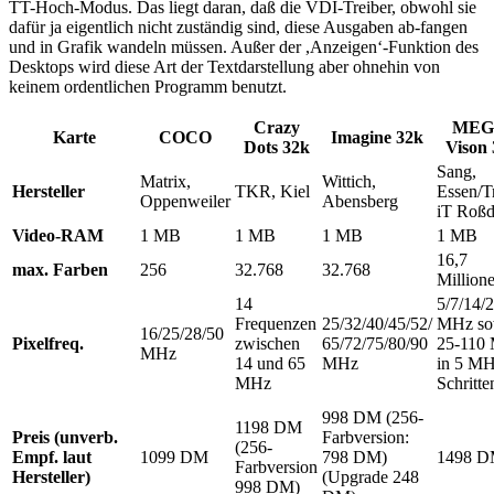
TT-Hoch-Modus. Das liegt daran, daß die VDI-Treiber, obwohl sie
dafür ja eigentlich nicht zuständig sind, diese Ausgaben ab-fangen
und in Grafik wandeln müssen. Außer der ,Anzeigen‘-Funktion des
Desktops wird diese Art der Textdarstellung aber ohnehin von
keinem ordentlichen Programm benutzt.
Crazy
MEG
Karte
COCO
Imagine 32k
Dots 32k
Vison 
Sang,
Matrix,
Wittich,
Hersteller
TKR, Kiel
Essen/T
Oppenweiler
Abensberg
iT Roßd
Video-RAM
1 MB
1 MB
1 MB
1 MB
16,7
max. Farben
256
32.768
32.768
Million
14
5/7/14/
Frequenzen
25/32/40/45/52/
MHz so
16/25/28/50
Pixelfreq.
zwischen
65/72/75/80/90
25-110
MHz
14 und 65
MHz
in 5 MH
MHz
Schritte
998 DM (256-
1198 DM
Preis (unverb.
Farbversion:
(256-
Empf. laut
1099 DM
798 DM)
1498 
Farbversion
Hersteller)
(Upgrade 248
998 DM)