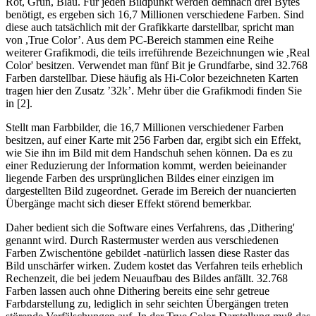
Rot, Grün, Blau. Für jeden Bildpunkt werden demnach drei Bytes
benötigt, es ergeben sich 16,7 Millionen verschiedene Farben. Sind
diese auch tatsächlich mit der Grafikkarte darstellbar, spricht man
von ,True Color’. Aus dem PC-Bereich stammen eine Reihe
weiterer Grafikmodi, die teils irreführende Bezeichnungen wie ,Real
Color' besitzen. Verwendet man fünf Bit je Grundfarbe, sind 32.768
Farben darstellbar. Diese häufig als Hi-Color bezeichneten Karten
tragen hier den Zusatz ’32k’. Mehr über die Grafikmodi finden Sie
in [2].
Stellt man Farbbilder, die 16,7 Millionen verschiedener Farben
besitzen, auf einer Karte mit 256 Farben dar, ergibt sich ein Effekt,
wie Sie ihn im Bild mit dem Handschuh sehen können. Da es zu
einer Reduzierung der Information kommt, werden beieinander
liegende Farben des ursprünglichen Bildes einer einzigen im
dargestellten Bild zugeordnet. Gerade im Bereich der nuancierten
Übergänge macht sich dieser Effekt störend bemerkbar.
Daher bedient sich die Software eines Verfahrens, das ,Dithering'
genannt wird. Durch Rastermuster werden aus verschiedenen
Farben Zwischentöne gebildet -natürlich lassen diese Raster das
Bild unschärfer wirken. Zudem kostet das Verfahren teils erheblich
Rechenzeit, die bei jedem Neuaufbau des Bildes anfällt. 32.768
Farben lassen auch ohne Dithering bereits eine sehr getreue
Farbdarstellung zu, lediglich in sehr seichten Übergängen treten