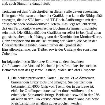
z.B. auch Signum!2 darauf läuft.
Trotzdem sei dem Vielschreiber an dieser Stelle davon abgeraten.
Kein guter Multiscan an einer der Grafikkarten kann die Bildqualität
erzeugen, die die ST-Hoch- und TT-Hoch-Auflösungen mit den
entsprechenden Atan-Monitoren liefern. Das liegt schlicht daran,
daß ein Farbmonitor wegen seiner Lochmaske immer unschärfer
sein muß. Die Bildqualität der Grafikkarten selbst ist bei (fast) allen
gut, sie ist aber auch abhängig von der Kombination Monitor/Karte.
Ganz entscheidend für die Beurteilung der Karten, die Sie in der
Übersichtstabelle finden, waren ferner die Qualität der
Einstellprogramme, der Treiber sowie der Umfang des sonstigen
Zubehörs.
Im folgenden lesen Sie kurze Kritiken zu den einzelnen
Grafikkarten, die Vor-und Nachteile jedes Produktes beleuchten.
Betrachtet man das gesamte Testfeld, bilden sich drei Gruppen:
Die beiden preiswerten Karten. Die auf VGA-Systemen
basierenden Crazy Dots und Imagine. Sie besitzen den
bekannten ET4000-Chip von Tseng, der in der Lage ist,
einfache Grafikoperationen selber durchzuführen und so
erhebliche Zeitvorteile bringt. Beide sind sowohl in der 256-
als auch in der 32k-Version erhältlich. Ihnen kann das beste
Preis/Leistungsverhältnis zugesprochen werden.