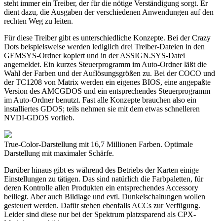
steht immer ein Treiber, der für die nötige Verständigung sorgt. Er
dient dazu, die Ausgaben der verschiedenen Anwendungen auf den
rechten Weg zu leiten.
Für diese Treiber gibt es unterschiedliche Konzepte. Bei der Crazy
Dots beispielsweise werden lediglich drei Treiber-Dateien in den
GEMSYS-Ordner kopiert und in der ASSIGN.SYS-Datei
angemeldet. Ein kurzes Steuerprogramm im Auto-Ordner läßt die
Wahl der Farben und der Auflösungsgrößen zu. Bei der COCO und
der TC1208 von Matrix werden ein eigenes BIOS, eine angepaßte
Version des AMCGDOS und ein entsprechendes Steuerprogramm
im Auto-Ordner benutzt. Fast alle Konzepte brauchen also ein
installiertes GDOS; teils nehmen sie mit dem etwas schnelleren
NVDI-GDOS vorlieb.
True-Color-Darstellung mit 16,7 Millionen Farben. Optimale
Darstellung mit maximaler Schärfe.
Darüber hinaus gibt es während des Betriebs der Karten einige
Einstellungen zu tätigen. Das sind natürlich die Farbpaletten, für
deren Kontrolle allen Produkten ein entsprechendes Accessory
beiliegt. Aber auch Bildlage und evtl. Dunkelschaltungen wollen
gesteuert werden. Dafür stehen ebenfalls ACCs zur Verfügung.
Leider sind diese nur bei der Spektrum platzsparend als CPX-