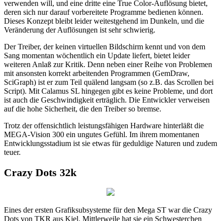
verwenden will, und eine dritte eine True Color-Auflösung bietet,
deren sich nur darauf vorbereitete Programme bedienen können.
Dieses Konzept bleibt leider weitestgehend im Dunkeln, und die
Veränderung der Auflösungen ist sehr schwierig.
Der Treiber, der keinen virtuellen Bildschirm kennt und von dem
Sang momentan wöchentlich ein Update liefert, bietet leider
weiteren Anlaß zur Kritik. Denn neben einer Reihe von Problemen
mit ansonsten korrekt arbeitenden Programmen (GemDraw,
SciGraph) ist er zum Teil quälend langsam (so z.B. das Scrollen bei
Script). Mit Calamus SL hingegen gibt es keine Probleme, und dort
ist auch die Geschwindigkeit erträglich. Die Entwickler verweisen
auf die hohe Sicherheit, die den Treiber so bremse.
Trotz der offensichtlich leistungsfähigen Hardware hinterläßt die
MEGA-Vision 300 ein ungutes Gefühl. Im ihrem momentanen
Entwicklungsstadium ist sie etwas für geduldige Naturen und zudem
teuer.
Crazy Dots 32k
Eines der ersten Grafiksubsysteme für den Mega ST war die Crazy
Dots von TKR aus Kiel. Mittlerweile hat sie ein Schwesterchen