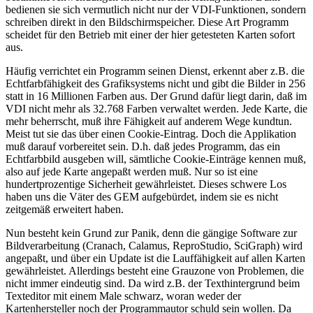
bedienen sie sich vermutlich nicht nur der VDI-Funktionen, sondern
schreiben direkt in den Bildschirmspeicher. Diese Art Programm
scheidet für den Betrieb mit einer der hier getesteten Karten sofort
aus.
Häufig verrichtet ein Programm seinen Dienst, erkennt aber z.B. die
Echtfarbfähigkeit des Grafiksystems nicht und gibt die Bilder in 256
statt in 16 Millionen Farben aus. Der Grund dafür liegt darin, daß im
VDI nicht mehr als 32.768 Farben verwaltet werden. Jede Karte, die
mehr beherrscht, muß ihre Fähigkeit auf anderem Wege kundtun.
Meist tut sie das über einen Cookie-Eintrag. Doch die Applikation
muß darauf vorbereitet sein. D.h. daß jedes Programm, das ein
Echtfarbbild ausgeben will, sämtliche Cookie-Einträge kennen muß,
also auf jede Karte angepaßt werden muß. Nur so ist eine
hundertprozentige Sicherheit gewährleistet. Dieses schwere Los
haben uns die Väter des GEM aufgebürdet, indem sie es nicht
zeitgemäß erweitert haben.
Nun besteht kein Grund zur Panik, denn die gängige Software zur
Bildverarbeitung (Cranach, Calamus, ReproStudio, SciGraph) wird
angepaßt, und über ein Update ist die Lauffähigkeit auf allen Karten
gewährleistet. Allerdings besteht eine Grauzone von Problemen, die
nicht immer eindeutig sind. Da wird z.B. der Texthintergrund beim
Texteditor mit einem Male schwarz, woran weder der
Kartenhersteller noch der Programmautor schuld sein wollen. Da