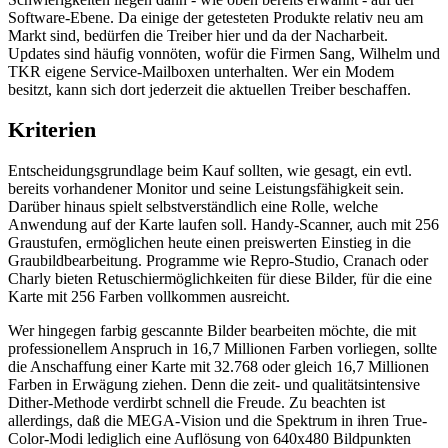
Software-Ebene. Da einige der getesteten Produkte relativ neu am
Markt sind, bedürfen die Treiber hier und da der Nacharbeit.
Updates sind häufig vonnöten, wofür die Firmen Sang, Wilhelm und
TKR eigene Service-Mailboxen unterhalten. Wer ein Modem
besitzt, kann sich dort jederzeit die aktuellen Treiber beschaffen.
Kriterien
Entscheidungsgrundlage beim Kauf sollten, wie gesagt, ein evtl.
bereits vorhandener Monitor und seine Leistungsfähigkeit sein.
Darüber hinaus spielt selbstverständlich eine Rolle, welche
Anwendung auf der Karte laufen soll. Handy-Scanner, auch mit 256
Graustufen, ermöglichen heute einen preiswerten Einstieg in die
Graubildbearbeitung. Programme wie Repro-Studio, Cranach oder
Charly bieten Retuschiermöglichkeiten für diese Bilder, für die eine
Karte mit 256 Farben vollkommen ausreicht.
Wer hingegen farbig gescannte Bilder bearbeiten möchte, die mit
professionellem Anspruch in 16,7 Millionen Farben vorliegen, sollte
die Anschaffung einer Karte mit 32.768 oder gleich 16,7 Millionen
Farben in Erwägung ziehen. Denn die zeit- und qualitätsintensive
Dither-Methode verdirbt schnell die Freude. Zu beachten ist
allerdings, daß die MEGA-Vision und die Spektrum in ihren True-
Color-Modi lediglich eine Auflösung von 640x480 Bildpunkten