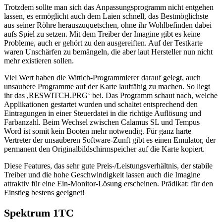
Trotzdem sollte man sich das Anpassungsprogramm nicht entgehen
lassen, es ermöglicht auch dem Laien schnell, das Bestmöglichste
aus seiner Röhre herauszuquetschen, ohne ihr Wohlbefinden dabei
aufs Spiel zu setzen. Mit dem Treiber der Imagine gibt es keine
Probleme, auch er gehört zu den ausgereiften. Auf der Testkarte
waren Unschärfen zu bemängeln, die aber laut Hersteller nun nicht
mehr existieren sollen.
Viel Wert haben die Wittich-Programmierer darauf gelegt, auch
unsaubere Programme auf der Karte lauffähig zu machen. So liegt
ihr das ,RESWITCH.PRG‘ bei. Das Programm schaut nach, welche
Applikationen gestartet wurden und schaltet entsprechend den
Eintragungen in einer Steuerdatei in die richtige Auflösung und
Farbanzahl. Beim Wechsel zwischen Calamus SL und Tempus
Word ist somit kein Booten mehr notwendig. Für ganz harte
Vertreter der unsauberen Software-Zunft gibt es einen Emulator, der
permanent den Originalbildschirmspeicher auf die Karte kopiert.
Diese Features, das sehr gute Preis-/Leistungsverhältnis, der stabile
Treiber und die hohe Geschwindigkeit lassen auch die Imagine
attraktiv für eine Ein-Monitor-Lösung erscheinen. Prädikat: für den
Einstieg bestens geeignet!
Spektrum 1TC