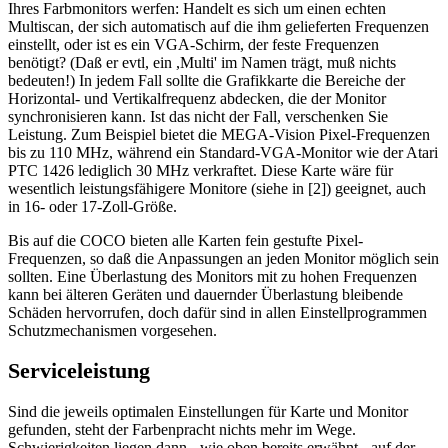
Ihres Farbmonitors werfen: Handelt es sich um einen echten
Multiscan, der sich automatisch auf die ihm gelieferten Frequenzen
einstellt, oder ist es ein VGA-Schirm, der feste Frequenzen
benötigt? (Daß er evtl, ein ,Multi' im Namen trägt, muß nichts
bedeuten!) In jedem Fall sollte die Grafikkarte die Bereiche der
Horizontal- und Vertikalfrequenz abdecken, die der Monitor
synchronisieren kann. Ist das nicht der Fall, verschenken Sie
Leistung. Zum Beispiel bietet die MEGA-Vision Pixel-Frequenzen
bis zu 110 MHz, während ein Standard-VGA-Monitor wie der Atari
PTC 1426 lediglich 30 MHz verkraftet. Diese Karte wäre für
wesentlich leistungsfähigere Monitore (siehe in [2]) geeignet, auch
in 16- oder 17-Zoll-Größe.
Bis auf die COCO bieten alle Karten fein gestufte Pixel-
Frequenzen, so daß die Anpassungen an jeden Monitor möglich sein
sollten. Eine Überlastung des Monitors mit zu hohen Frequenzen
kann bei älteren Geräten und dauernder Überlastung bleibende
Schäden hervorrufen, doch dafür sind in allen Einstellprogrammen
Schutzmechanismen vorgesehen.
Serviceleistung
Sind die jeweils optimalen Einstellungen für Karte und Monitor
gefunden, steht der Farbenpracht nichts mehr im Wege.
Schwierigkeiten liegen dann - wie oben bereits erwähnt - auf der