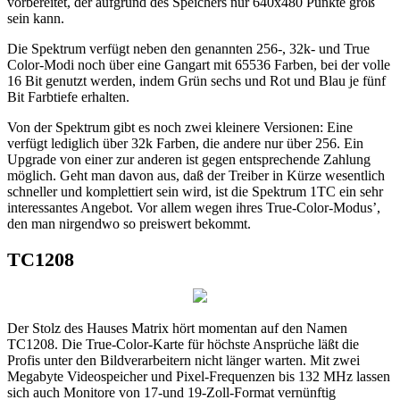
vorbereitet, der aufgrund des Speichers nur 640x480 Punkte groß
sein kann.
Die Spektrum verfügt neben den genannten 256-, 32k- und True
Color-Modi noch über eine Gangart mit 65536 Farben, bei der volle
16 Bit genutzt werden, indem Grün sechs und Rot und Blau je fünf
Bit Farbtiefe erhalten.
Von der Spektrum gibt es noch zwei kleinere Versionen: Eine
verfügt lediglich über 32k Farben, die andere nur über 256. Ein
Upgrade von einer zur anderen ist gegen entsprechende Zahlung
möglich. Geht man davon aus, daß der Treiber in Kürze wesentlich
schneller und komplettiert sein wird, ist die Spektrum 1TC ein sehr
interessantes Angebot. Vor allem wegen ihres True-Color-Modus’,
den man nirgendwo so preiswert bekommt.
TC1208
Der Stolz des Hauses Matrix hört momentan auf den Namen
TC1208. Die True-Color-Karte für höchste Ansprüche läßt die
Profis unter den Bildverarbeitern nicht länger warten. Mit zwei
Megabyte Videospeicher und Pixel-Frequenzen bis 132 MHz lassen
sich auch Monitore von 17-und 19-Zoll-Format vernünftig