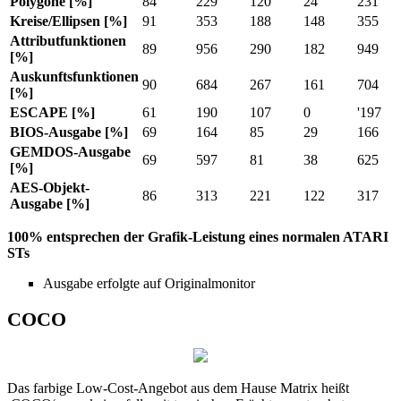
Polygone [%]
84
229
120
24
231
Kreise/Ellipsen [%]
91
353
188
148
355
Attributfunktionen
89
956
290
182
949
[%]
Auskunftsfunktionen
90
684
267
161
704
[%]
ESCAPE [%]
61
190
107
0
'197
BIOS-Ausgabe [%]
69
164
85
29
166
GEMDOS-Ausgabe
69
597
81
38
625
[%]
AES-Objekt-
86
313
221
122
317
Ausgabe [%]
100% entsprechen der Grafik-Leistung eines normalen ATARI
STs
Ausgabe erfolgte auf Originalmonitor
COCO
Das farbige Low-Cost-Angebot aus dem Hause Matrix heißt