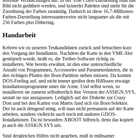
störende Verfälschungen auf. In der True Color-Darstellung muß das
Bild nicht gedithert werden, und keinerlei Paletten sind mehr für die
Zuordnung der Farben zuständig. Dadurch ist diese 16,7-Millionen-
Farben-Darstellung interessanterweise nicht langsamer als die mit
256 Farben plus Dithering.
Handarbeit
Kehren wir zu unseren Testkandidaten zurück und betrachten kurz
den Vorgang der Installation. Nachdem die Karte in den VME-Slot
gestöpselt wurde, heißt es, die Treiber-Software richtig zu
installieren. Wie bereits erwähnt, ist dies eine unterschiedliche
Anzahl von Programmen, Accessories und Parameterdateien, die in
den richtigen Pfaden der Boot-Partition stehen müssen. Da kommt
DOS-Feeling auf, und nicht immer greifen dem Hilflosen etwaige
Installationsprogramme unter die Arme. Und selbst wenn, so
installieren sie zumeist selbstherrlich ihre Version der ASSIGN.SYS,
anstatt sie nur anzupassen. Lediglich auf der Diskette zur Crazy
Dots und bei den Karten von Matrix fand sich ein Boot-Selektor.
Der ist auch dringend nötig, will man nicht permanent auf der Karte
arbeiten, sondern vielleicht auch noch mit anderen GDOS-
Installationen. Da ist besonders XBOOT hilfreich, denn das kopiert
ja auch die ASSIGN.SYS um.
Sind dergleichen Hilfen nicht gegeben, muß in mühsamer