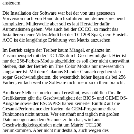
ansteuern.
Die Installation der Software war bei der von uns getesteten
Vorversion noch von Hand durchzuführen und dementsprechend
kompliziert. Mittlerweile aber soll es laut Hersteller dafür
Automatismen geben. Wie auch bei der COCO, so macht das
Installieren neuer Video-Modi bei der TC1208 Spaß, dem Einstell-
ACC ist die langjährige Erfahrung von Matrix anzusehen.
Im Betrieb zeigte der Treiber kaum Mängel, er glänzte im
Zusammenspiel mit der TC 1208 durch Geschwindigkeit. Hier ist
nur der 256-Farben-Modus abgebildet; es soll aber nicht unerwähnt
bleiben, daß der Betrieb im True-Color-Modus nur unwesentlich
langsamer ist. Mit dem Calamus SL oder Cranach ergeben sich
sogar Geschwindigkeiten, die wesentlich höher liegen als bei 256
Farben, einfach weil die Software nicht mehr zu di them braucht.
An dieser Stelle sei noch einmal erwähnt, was natürlich für alle
Grafikkarten gilt: die Geschwindigkeit der BIOS- und GEMDOS-
Ausgabe sowie der ESCAPES haben keinerlei Einfluß auf die
Gesamt-Performance der Karten, da GEM-Programme diese
Funktionen nicht nutzen. Wer ernsthaft und täglich mit großen
Datenmengen aus dem Scanner zu tun hat, wird aus
Geschwindigkeitsgründen nicht um Matrix’ TC1208
herumkommen. Aber nicht nur deshalb, auch wegen des