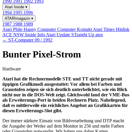
1990
1991
1992
1993
Atari Inside
▾
1994
1995
1996
ATARImagazin
▾
1987
1988
1989
Atari Phile
Happy Computer
Computer Kontakt
Atari Times
Hitdisk
ACE NSW Inside Info
Atari Update
STraight Up
atos
← ST-Computer 09 / 1992
Bunter Pixel-Strom
Hardware
Atari hat die Rechnermodelle STE und TT nicht gerade mit
üppigen Grafikmodi ausgestattet: Vor allem bei Farben und
Graustufen zeigen sie sich deutlich unterbelichtet, wie ein Blick
nicht nur in die DOS-Welt zeigt. Gleichwohl fand der VME-Bus
als Erweiterungs-Port in beiden Rechnern Platz. Naheliegend,
daß es mittlerweile ein reichliches Angebot an Grafikkarten für
diesen Erweiterungs-Slot gibt.
Der immer stärkere Einsatz von Bildverarbeitung und DTP macht
die Ausgabe der Werke auf dem Monitor in 256 und mehr Farben
oder Graustufen notwendig. Wir haben uns daher Karten