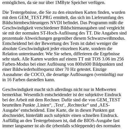
ermöglichen, da sie nur über 1MByte Speicher verfügen.
Die Testergebnisse, die Sie zu den einzelnen Karten finden, wurden
mit dem GEM_TEST.PRG ermittelt, das sich im Lieferumfang des
Bildschirmbeschleunigers NVDI befindet. Das Programm mißt die
Geschwindigkeit verschiedener Bildschirmausgaben und vergleicht
sie mit der normalen ST-Hoch-Auflösung des TT. Die Angaben sind
prozentuale Abweichungen gegenüber diesem Schwarzweißmodus.
Entscheidend bei der Bewertung des Tests ist dabei weniger die
absolute Geschwindigkeit jeder einzelnen Karte, sondern die
Relation untereinander. Wie Sie sehen, differieren die Ergebnisse
sehr stark. Alle Karten wurden auf einem TT mit TOS 3.06 im 256
Farben-Modus bei einer Auflösung von 800x600 Bildpunkten und
einer Bildwiederholfrequenz über 70 Hz getestet. Einzige
Ausnahme: die COCO, die derartige Auflösungen (vernünftig) nur
in 16 Farben darstellen kann.
Geschwindigkeit macht sich allerdings nicht nur in Meßwerten
bemerkbar. Wesentlich entscheidender ist der subjektive Eindruck
bei der Arbeit mit dem Rechner. Dafür sind die von GEM_TEST
beurteilten Punkte ,Linien“, ‚Text‘, ,Rechtecke“ und ,AES-
Ausgabe’ entscheidend. Eine Karte, die in diesen Punkten gut
abschneidet, hinterläßt auch subjektiv einen schnellen Eindruck.
Auffällig an den Testergebnissen ist, daß die BIOS-Ausgabe fast
immer langsamer ist als die (ebenfalls schleppende) des normalen