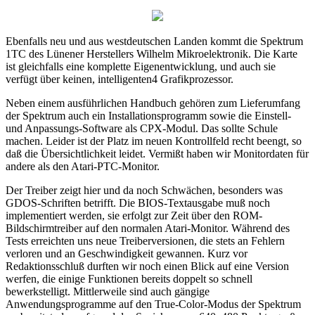
Ebenfalls neu und aus westdeutschen Landen kommt die Spektrum
1TC des Lünener Herstellers Wilhelm Mikroelektronik. Die Karte
ist gleichfalls eine komplette Eigenentwicklung, und auch sie
verfügt über keinen, intelligenten4 Grafikprozessor.
Neben einem ausführlichen Handbuch gehören zum Lieferumfang
der Spektrum auch ein Installationsprogramm sowie die Einstell-
und Anpassungs-Software als CPX-Modul. Das sollte Schule
machen. Leider ist der Platz im neuen Kontrollfeld recht beengt, so
daß die Übersichtlichkeit leidet. Vermißt haben wir Monitordaten für
andere als den Atari-PTC-Monitor.
Der Treiber zeigt hier und da noch Schwächen, besonders was
GDOS-Schriften betrifft. Die BIOS-Textausgabe muß noch
implementiert werden, sie erfolgt zur Zeit über den ROM-
Bildschirmtreiber auf den normalen Atari-Monitor. Während des
Tests erreichten uns neue Treiberversionen, die stets an Fehlern
verloren und an Geschwindigkeit gewannen. Kurz vor
Redaktionsschluß durften wir noch einen Blick auf eine Version
werfen, die einige Funktionen bereits doppelt so schnell
bewerkstelligt. Mittlerweile sind auch gängige
Anwendungsprogramme auf den True-Color-Modus der Spektrum