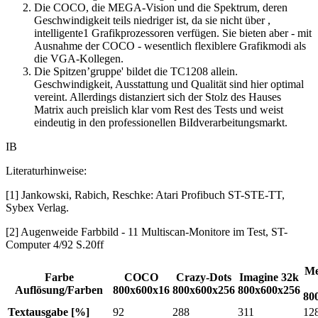
Die COCO, die MEGA-Vision und die Spektrum, deren
Geschwindigkeit teils niedriger ist, da sie nicht über ,
intelligente1 Grafikprozessoren verfügen. Sie bieten aber - mit
Ausnahme der COCO - wesentlich flexiblere Grafikmodi als
die VGA-Kollegen.
Die Spitzen’gruppe' bildet die TC1208 allein.
Geschwindigkeit, Ausstattung und Qualität sind hier optimal
vereint. Allerdings distanziert sich der Stolz des Hauses
Matrix auch preislich klar vom Rest des Tests und weist
eindeutig in den professionellen BiIdverarbeitungsmarkt.
IB
Literaturhinweise:
[1] Jankowski, Rabich, Reschke: Atari Profibuch ST-STE-TT,
Sybex Verlag.
[2] Augenweide Farbbild - 11 Multiscan-Monitore im Test, ST-
Computer 4/92 S.20ff
Me
Farbe
COCO
Crazy-Dots
Imagine 32k
Auflösung/Farben
800x600x16
800x600x256
800x600x256
80
Textausgabe [%]
92
288
311
12