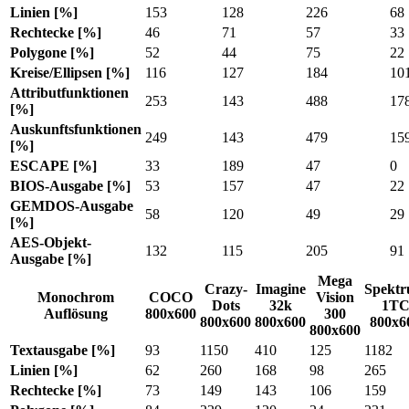
Linien [%]
153
128
226
68
Rechtecke [%]
46
71
57
33
Polygone [%]
52
44
75
22
Kreise/Ellipsen [%]
116
127
184
10
Attributfunktionen
253
143
488
17
[%]
Auskunftsfunktionen
249
143
479
15
[%]
ESCAPE [%]
33
189
47
0
BIOS-Ausgabe [%]
53
157
47
22
GEMDOS-Ausgabe
58
120
49
29
[%]
AES-Objekt-
132
115
205
91
Ausgabe [%]
Mega
Crazy-
Imagine
Spekt
Monochrom
COCO
Vision
Dots
32k
1T
Auflösung
800x600
300
800x600
800x600
800x6
800x600
Textausgabe [%]
93
1150
410
125
1182
Linien [%]
62
260
168
98
265
Rechtecke [%]
73
149
143
106
159