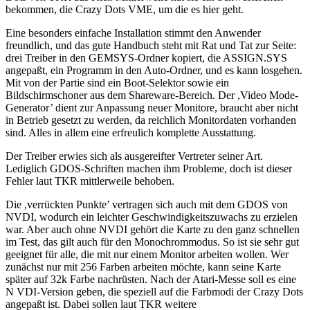
bekommen, die Crazy Dots VME, um die es hier geht.
Eine besonders einfache Installation stimmt den Anwender
freundlich, und das gute Handbuch steht mit Rat und Tat zur Seite:
drei Treiber in den GEMSYS-Ordner kopiert, die ASSIGN.SYS
angepaßt, ein Programm in den Auto-Ordner, und es kann losgehen.
Mit von der Partie sind ein Boot-Selektor sowie ein
Bildschirmschoner aus dem Shareware-Bereich. Der ,Video Mode-
Generator’ dient zur Anpassung neuer Monitore, braucht aber nicht
in Betrieb gesetzt zu werden, da reichlich Monitordaten vorhanden
sind. Alles in allem eine erfreulich komplette Ausstattung.
Der Treiber erwies sich als ausgereifter Vertreter seiner Art.
Lediglich GDOS-Schriften machen ihm Probleme, doch ist dieser
Fehler laut TKR mittlerweile behoben.
Die ,verrückten Punkte’ vertragen sich auch mit dem GDOS von
NVDI, wodurch ein leichter Geschwindigkeitszuwachs zu erzielen
war. Aber auch ohne NVDI gehört die Karte zu den ganz schnellen
im Test, das gilt auch für den Monochrommodus. So ist sie sehr gut
geeignet für alle, die mit nur einem Monitor arbeiten wollen. Wer
zunächst nur mit 256 Farben arbeiten möchte, kann seine Karte
später auf 32k Farbe nachrüsten. Nach der Atari-Messe soll es eine
N VDI-Version geben, die speziell auf die Farbmodi der Crazy Dots
angepaßt ist. Dabei sollen laut TKR weitere