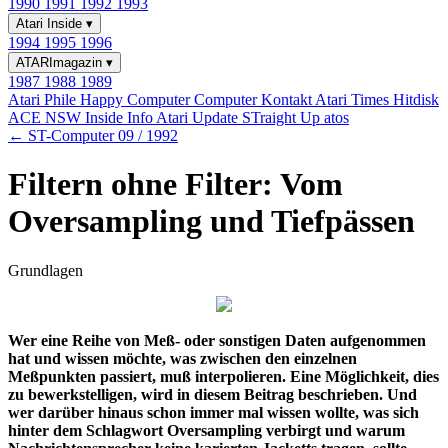
1990
1991
1992
1993
Atari Inside
▾
1994
1995
1996
ATARImagazin
▾
1987
1988
1989
Atari Phile
Happy Computer
Computer Kontakt
Atari Times
Hitdisk
ACE NSW Inside Info
Atari Update
STraight Up
atos
← ST-Computer 09 / 1992
Filtern ohne Filter: Vom
Oversampling und Tiefpässen
Grundlagen
Wer eine Reihe von Meß- oder sonstigen Daten aufgenommen
hat und wissen möchte, was zwischen den einzelnen
Meßpunkten passiert, muß interpolieren. Eine Möglichkeit, dies
zu bewerkstelligen, wird in diesem Beitrag beschrieben. Und
wer darüber hinaus schon immer mal wissen wollte, was sich
hinter dem Schlagwort Oversampling verbirgt und warum