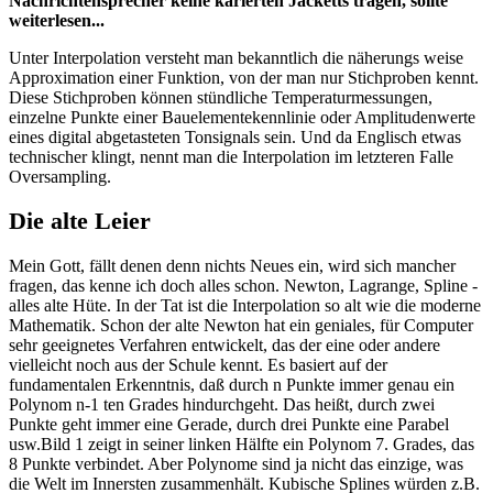
Nachrichtensprecher keine karierten Jacketts tragen, sollte
weiterlesen...
Unter Interpolation versteht man bekanntlich die näherungs weise
Approximation einer Funktion, von der man nur Stichproben kennt.
Diese Stichproben können stündliche Temperaturmessungen,
einzelne Punkte einer Bauelementekennlinie oder Amplitudenwerte
eines digital abgetasteten Tonsignals sein. Und da Englisch etwas
technischer klingt, nennt man die Interpolation im letzteren Falle
Oversampling.
Die alte Leier
Mein Gott, fällt denen denn nichts Neues ein, wird sich mancher
fragen, das kenne ich doch alles schon. Newton, Lagrange, Spline -
alles alte Hüte. In der Tat ist die Interpolation so alt wie die moderne
Mathematik. Schon der alte Newton hat ein geniales, für Computer
sehr geeignetes Verfahren entwickelt, das der eine oder andere
vielleicht noch aus der Schule kennt. Es basiert auf der
fundamentalen Erkenntnis, daß durch n Punkte immer genau ein
Polynom n-1 ten Grades hindurchgeht. Das heißt, durch zwei
Punkte geht immer eine Gerade, durch drei Punkte eine Parabel
usw.Bild 1 zeigt in seiner linken Hälfte ein Polynom 7. Grades, das
8 Punkte verbindet. Aber Polynome sind ja nicht das einzige, was
die Welt im Innersten zusammenhält. Kubische Splines würden z.B.