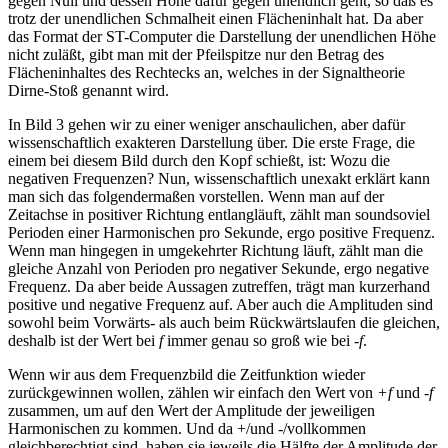
gegen Null und dessen Höhe dafür gegen unendlich geht, so daß es
trotz der unendlichen Schmalheit einen Flächeninhalt hat. Da aber
das Format der ST-Computer die Darstellung der unendlichen Höhe
nicht zuläßt, gibt man mit der Pfeilspitze nur den Betrag des
Flächeninhaltes des Rechtecks an, welches in der Signaltheorie
Dirne-Stoß genannt wird.
In Bild 3 gehen wir zu einer weniger anschaulichen, aber dafür
wissenschaftlich exakteren Darstellung über. Die erste Frage, die
einem bei diesem Bild durch den Kopf schießt, ist: Wozu die
negativen Frequenzen? Nun, wissenschaftlich unexakt erklärt kann
man sich das folgendermaßen vorstellen. Wenn man auf der
Zeitachse in positiver Richtung entlangläuft, zählt man soundsoviel
Perioden einer Harmonischen pro Sekunde, ergo positive Frequenz.
Wenn man hingegen in umgekehrter Richtung läuft, zählt man die
gleiche Anzahl von Perioden pro negativer Sekunde, ergo negative
Frequenz. Da aber beide Aussagen zutreffen, trägt man kurzerhand
positive und negative Frequenz auf. Aber auch die Amplituden sind
sowohl beim Vorwärts- als auch beim Rückwärtslaufen die gleichen,
deshalb ist der Wert bei
f
immer genau so groß wie bei
-f
.
Wenn wir aus dem Frequenzbild die Zeitfunktion wieder
zurückgewinnen wollen, zählen wir einfach den Wert von
+f
und
-f
zusammen, um auf den Wert der Amplitude der jeweiligen
Harmonischen zu kommen. Und da +/und -/vollkommen
gleichberechtigt sind, haben sie jeweils die Hälfte der Amplitude der