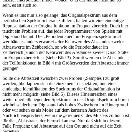
sein, es ist auch so.
Wenn es uns nun also gelänge, das Originalspektrum aus dem
periodischen Spektrum herauszufiltern, hätten wir eine eindeutige
Repräsentation der Originalfunktion im Frequenzbereich. Doch hier
taucht ein Problem auf, das jeder Programmierer von Spielen mit
Digisound kennt. Die „Periodendauer“ im Frequenzspektrum ist -
wer hätte es anders erwartet - der Kehrwert des Abstandes zweier
Abtastwerte im Zeitbereich, so wie die Periodendauer im
Zeitbereich ja auch der Kehrwert des Abstandes zweier Dirac-Stöße
im Frequenzbereich ist (siehe Bild 3). Somit werden die Abstände
der Teilfunktionen in Bild 4 mit Größerwerden der Abtastzeit immer
geringer.
Sollte die Abtastzeit zwischen zwei Proben (,Samples') zu groß
werden, überlappen sich die einzelnen Teilspektren, und eine
eindeutige Identifikation des Spektrums der Originalfunktion ist
nicht mehr möglich (siehe Bild 5). Dieses Hineinreichen eines
weiter oberhalb liegenden Spektrums in das Originalspektrum hören
wir bei schlechtem Digisound als hohes Zwitschern im Hintergrund
oder wir sehen es als Moire auf dem karierten Jackett des
Nachrichtensprechers, wenn die „Frequenz“ des Musters zu hoch ist
für die „Abtastrate“ der Fernsehkamera. Nur daß sich in diesem
Falle Frequenz und Abtastrate auf den Ort und nicht auf die Zeit
beziehen.