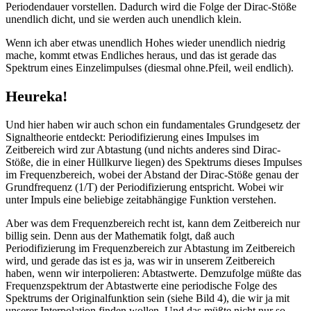
Periodendauer vorstellen. Dadurch wird die Folge der Dirac-Stöße
unendlich dicht, und sie werden auch unendlich klein.
Wenn ich aber etwas unendlich Hohes wieder unendlich niedrig
mache, kommt etwas Endliches heraus, und das ist gerade das
Spektrum eines Einzelimpulses (diesmal ohne.Pfeil, weil endlich).
Heureka!
Und hier haben wir auch schon ein fundamentales Grundgesetz der
Signaltheorie entdeckt: Periodifizierung eines Impulses im
Zeitbereich wird zur Abtastung (und nichts anderes sind Dirac-
Stöße, die in einer Hüllkurve liegen) des Spektrums dieses Impulses
im Frequenzbereich, wobei der Abstand der Dirac-Stöße genau der
Grundfrequenz (1/T) der Periodifizierung entspricht. Wobei wir
unter Impuls eine beliebige zeitabhängige Funktion verstehen.
Aber was dem Frequenzbereich recht ist, kann dem Zeitbereich nur
billig sein. Denn aus der Mathematik folgt, daß auch
Periodifizierung im Frequenzbereich zur Abtastung im Zeitbereich
wird, und gerade das ist es ja, was wir in unserem Zeitbereich
haben, wenn wir interpolieren: Abtastwerte. Demzufolge müßte das
Frequenzspektrum der Abtastwerte eine periodische Folge des
Spektrums der Originalfunktion sein (siehe Bild 4), die wir ja mit
unserer Interpolation finden wollen. Und das müßte nicht nur so