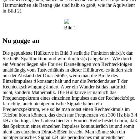
Harmonischen als Betrag (sie sind halb so groß, wie ihr Äquivalent
in Bild 2).
Bild 1
Nu gugge an
Die gepunktete Hüllkurve in Bild 3 stellt die Funktion sin(x)/x dar.
Sie heißt Spaltfunktion und wird durch si(x) abgekürzt. Wie durch
ein Wunder liegen alle Fourier-Darstellungen von Rechteckfolgen
unabhängig vom Tastverhältnis in dieser Hüllkurve, es ändert sich
nur der Abstand der Dirac-Stöße, wenn man die Breite des
Einzelimpulses
ti
konstant hält und nur die Periodendauer T der
Rechteckschwingung ändert. Aber ein Wunder ist das natürlich
nicht, sondern Mathematik. Die Hüllkurve ist nämlich das
Frequenzspektrum eines einzelnen Impulses aus der Rechteckfolge.
Ja richtig, auch nichtperiodische Signale haben ein
Frequenzspektrum, wie sollte man sonst einen Rechteckimuls im
Telefon hören können, das doch nur Frequenzen von 300 Hz bis 3,4
kHz überträgt. Der Unterschied zur Fourier-Reihe besteht darin, daß
das Spektrum eines einzelnen Impulses kontinuierlich ist und somit
nicht aus einzelnen Dirac-Stößen besteht. Man könnte sich ein
nichtperiodisches Signal z.B. als periodisches mit unendlicher