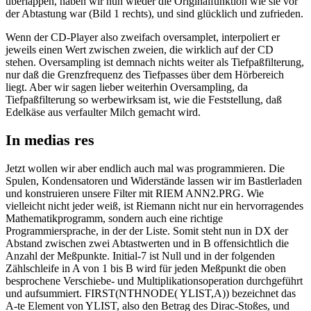
überlappen, haben wir nun wieder die Originalfunktion wie sie vor
der Abtastung war (Bild 1 rechts), und sind glücklich und zufrieden.
Wenn der CD-Player also zweifach oversamplet, interpoliert er
jeweils einen Wert zwischen zweien, die wirklich auf der CD
stehen. Oversampling ist demnach nichts weiter als Tiefpaßfilterung,
nur daß die Grenzfrequenz des Tiefpasses über dem Hörbereich
liegt. Aber wir sagen lieber weiterhin Oversampling, da
Tiefpaßfilterung so werbewirksam ist, wie die Feststellung, daß
Edelkäse aus verfaulter Milch gemacht wird.
In medias res
Jetzt wollen wir aber endlich auch mal was programmieren. Die
Spulen, Kondensatoren und Widerstände lassen wir im Bastlerladen
und konstruieren unsere Filter mit RIEM ANN2.PRG. Wie
vielleicht nicht jeder weiß, ist Riemann nicht nur ein hervorragendes
Mathematikprogramm, sondern auch eine richtige
Programmiersprache, in der der Liste. Somit steht nun in DX der
Abstand zwischen zwei Abtastwerten und in B offensichtlich die
Anzahl der Meßpunkte. Initial-7 ist Null und in der folgenden
Zählschleife in A von 1 bis B wird für jeden Meßpunkt die oben
besprochene Verschiebe- und Multiplikationsoperation durchgeführt
und aufsummiert. FIRST(NTHNODE( YLIST,A)) bezeichnet das
A-te Element von YLIST, also den Betrag des Dirac-Stoßes, und