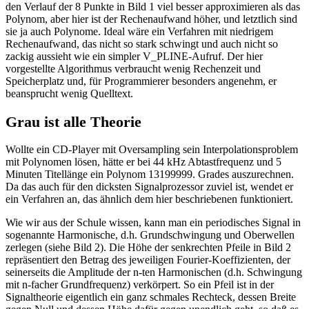
den Verlauf der 8 Punkte in Bild 1 viel besser approximieren als das
Polynom, aber hier ist der Rechenaufwand höher, und letztlich sind
sie ja auch Polynome. Ideal wäre ein Verfahren mit niedrigem
Rechenaufwand, das nicht so stark schwingt und auch nicht so
zackig aussieht wie ein simpler V_PLINE-Aufruf. Der hier
vorgestellte Algorithmus verbraucht wenig Rechenzeit und
Speicherplatz und, für Programmierer besonders angenehm, er
beansprucht wenig Quelltext.
Grau ist alle Theorie
Wollte ein CD-Player mit Oversampling sein Interpolationsproblem
mit Polynomen lösen, hätte er bei 44 kHz Abtastfrequenz und 5
Minuten Titellänge ein Polynom 13199999. Grades auszurechnen.
Da das auch für den dicksten Signalprozessor zuviel ist, wendet er
ein Verfahren an, das ähnlich dem hier beschriebenen funktioniert.
Wie wir aus der Schule wissen, kann man ein periodisches Signal in
sogenannte Harmonische, d.h. Grundschwingung und Oberwellen
zerlegen (siehe Bild 2). Die Höhe der senkrechten Pfeile in Bild 2
repräsentiert den Betrag des jeweiligen Fourier-Koeffizienten, der
seinerseits die Amplitude der n-ten Harmonischen (d.h. Schwingung
mit n-facher Grundfrequenz) verkörpert. So ein Pfeil ist in der
Signaltheorie eigentlich ein ganz schmales Rechteck, dessen Breite