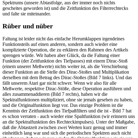
Spektrums (unsere Abtastfolge, aus der immer noch nichts
gescheites geworden ist) und die Zeitfunktion des Filterrechtecks
und falte sie miteinander.
Rüber und nüber
Faltung ist leider nicht das einfache Herumklappen irgendeines
Funktionsteils auf einen anderen, sondern auch wieder eine
komplizierte Operation, die zu erklären den Rahmen des Artikels
sprengen würde. Wir haben aber Glück, da die Faltung einer
Funktion (der Zeitfunktion des Tiefpasses) mit einem Dirac-Stoß
(einem unserer Meßwerte) nichts weiter ist, als die Verschiebung
dieser Funktion an die Stelle des Dirac-Stoßes und Multiplikation
derselben mit dem Betrag des Dirac-Stoßes (Bild 7 links). Und das
fällt unserem Atari gar nicht schwer. Wenn wir also für alle
Meßwerte, respektive Dirac-Stöße, diese Operation ausführen und
alles zusammenaddieren (Bild 7 rechts), haben wir die
Spektralfunktionen multipliziert, ohne sie jemals gesehen zu haben,
und die Originalfunktion liegt vor. Das einzige Problem ist die
Kenntnis der Zeitfunktion des Tiefpaßfilters und die ist - Bild 7 hat
es schon verraten - auch wieder eine Spaltfunktion (wir erinnern uns
an die Spektralfunktion des Rechteckimpulses). Unter der Maßgabe,
daß die Abtastzeit zwischen zwei Werten kurz genug und immer
einheitlich lang war und sich die periodischen Spektren auch nicht