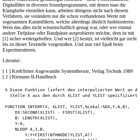
Digitalfilter in diversen Soundprogrammen, mit denen man die
Klangfarbe einstellen kann, arbeiten übrigens nicht nach diesem
Verfahren, sie verändern nur die schon vorhandenen Werte mit
sogenannten Kammfiltern, welche allerdings ähnlich funktionieren.
Wem das alles nicht wissenschaftlich genug war, oder wer einmal
andere Tiefpässe oder Bandpässe ausprobieren möchte, dem ist mit
[1] sicher weitergeholfen. Und wer [2] besitzt, ist vielleicht gar nicht
bis zu dieser Textstelle vorgestoßen. Und nun viel Spaß beim
Experimentieren.
Literatur:
[ 1 ] Kreß/Irmer Angewandte Systemtheorie, Verlag Technik 1989
[ 2 ] Riemann II-Handbuch
% Diese Funktion liefert den interpolierten Wert an de
  Stelle X aus den durch XLIST und YLIST spezifizierte
FUNCTION INTERP(X, XLIST, YLIST,%Lokal:%DX,Y,A,B),

    DX:SECOND(XLIST) - FIRST(XLIST),

    B: LENGTH(XLIST),

    Y:0,

    NLOOP A,1,B,

        Y:Y+FIRST(NTHNODE(YLIST,A))
