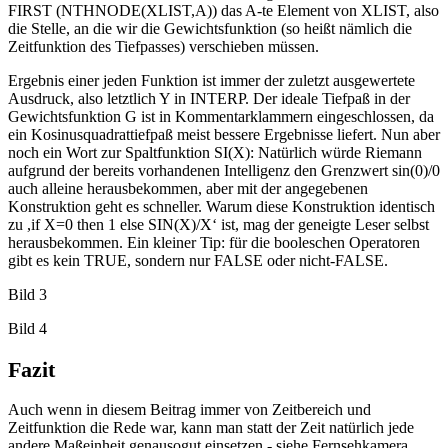
FIRST (NTHNODE(XLIST,A)) das A-te Element von XLIST, also
die Stelle, an die wir die Gewichtsfunktion (so heißt nämlich die
Zeitfunktion des Tiefpasses) verschieben müssen.
Ergebnis einer jeden Funktion ist immer der zuletzt ausgewertete
Ausdruck, also letztlich Y in INTERP. Der ideale Tiefpaß in der
Gewichtsfunktion G ist in Kommentarklammern eingeschlossen, da
ein Kosinusquadrattiefpaß meist bessere Ergebnisse liefert. Nun aber
noch ein Wort zur Spaltfunktion SI(X): Natürlich würde Riemann
aufgrund der bereits vorhandenen Intelligenz den Grenzwert sin(0)/0
auch alleine herausbekommen, aber mit der angegebenen
Konstruktion geht es schneller. Warum diese Konstruktion identisch
zu ,if X=0 then 1 else SIN(X)/X‘ ist, mag der geneigte Leser selbst
herausbekommen. Ein kleiner Tip: für die booleschen Operatoren
gibt es kein TRUE, sondern nur FALSE oder nicht-FALSE.
Bild 3
Bild 4
Fazit
Auch wenn in diesem Beitrag immer von Zeitbereich und
Zeitfunktion die Rede war, kann man statt der Zeit natürlich jede
andere Maßeinheit genausogut einsetzen - siehe Fernsehkamera.