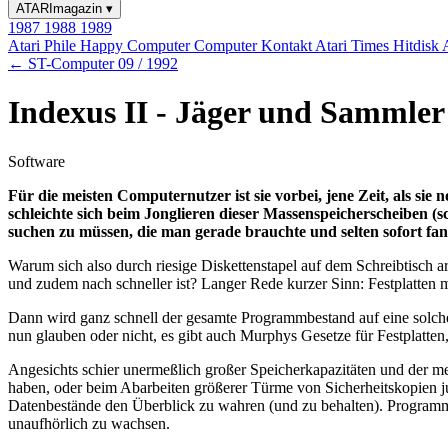
ATARImagazin
▾
1987
1988
1989
Atari Phile
Happy Computer
Computer Kontakt
Atari Times
Hitdisk
← ST-Computer 09 / 1992
Indexus II - Jäger und Sammler
Software
Für die meisten Computernutzer ist sie vorbei, jene Zeit, als s
schleichte sich beim Jonglieren dieser Massenspeicherscheiben (
suchen zu müssen, die man gerade brauchte und selten sofort fa
Warum sich also durch riesige Diskettenstapel auf dem Schreibtisch ar
und zudem nach schneller ist? Langer Rede kurzer Sinn: Festplatten m
Dann wird ganz schnell der gesamte Programmbestand auf eine solche 
nun glauben oder nicht, es gibt auch Murphys Gesetze für Festplatten, B
Angesichts schier unermeßlich großer Speicherkapazitäten und der me
haben, oder beim Abarbeiten größerer Türme von Sicherheitskopien jus
Datenbestände den Überblick zu wahren (und zu behalten). Programm
unaufhörlich zu wachsen.