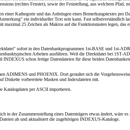
ensions (rechtes Fenster), sowie der Feststellung, aus welchem Pfad, m
eben einer Kathegorie und das Anbringen eines Bemerkungstextes pro Da
merkung" ein individueller Text sein kann. Fast selbstverständlich las
it maximal 25 Zeichen als Makros auf die Funktionstasten legen, das 
rektdatei" sofort in den Datenbankprogrammen 1st-BASE und 1st-­ADR
 datenbanktypischen Arbeiten ausführen. Weil die Direktdatei bei 1ST-AD
Weil INDEXUS schon fertige Datendateien für diese beiden Datenbanken
n ADIMENS und PHOENIX. Dort gestaltet sich die Vorgehensweise etw
uf Diskette vorbereitete Masken und Indexdateien mit.
ie Katalogdaten per ASCII importieren.
sich in der Zusammenstellung eines Datenträgers etwas ändert, wäre e
n Dateien ab und aktualisiert die zugehörigen INDEXUS-Kataloge.