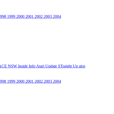
1998
1999
2000
2001
2002
2003
2004
ACE NSW Inside Info
Atari Update
STraight Up
atos
1998
1999
2000
2001
2002
2003
2004