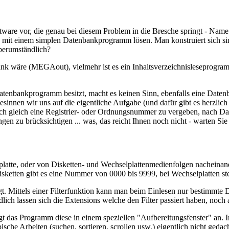
are vor, die genau bei diesem Problem in die Bresche springt - Name: I
s mit einem simplen Datenbankprogramm lösen. Man konstruiert sich sin
oberumständlich?
nk wäre (MEGA­out), vielmehr ist es ein Inhaltsverzeichnisleseprogram
tenbankprogramm besitzt, macht es keinen Sinn, ebenfalls eine Datenb
 Besinnen wir uns auf die eigentliche Aufgabe (und dafür gibt es herzl
uch gleich eine Registrier- oder Ordnungsnummer zu vergeben, nach Date
n zu brücksichtigen ... was, das reicht Ihnen noch nicht - warten Sie
platte, oder von Disketten- und Wechselplattenmedienfolgen nacheinan
Disketten gibt es eine Nummer von 0000 bis 9999, bei Wechselplatten 
t. Mittels einer Filterfunktion kann man beim Einlesen nur bestimmte D
ich lassen sich die Extensions welche den Filter passiert haben, noch a
gt das Programm diese in einem speziellen "Aufbereitungsfenster" an.
che Arbeiten (suchen, sortieren, scrollen usw.) eigentlich nicht gedacht