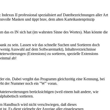
ndexus II professional spezialisiert auf Dateibezeichnungen aller Art
nvolle Masken und tippt brav, dem alten Karteikastenprinzip
m das es IN sich hat (im wahrsten Sinne des Wortes). Man könnte die
ank zu sein. Lassen wir das schnelle Suchen und Sortieren doch
ich wenig Auswahl auf dem Softwaremarkt), Inhaltsverzeichnisse
ierweiterungen (Extensions) zu sortieren, spezielle Extensions
 einmal ab!
der ein. Dabei vergibt das Programm gleichzeitig eine Kennung, bei
steht der Nummer noch ein "W" voran.
ateierweiterungen berücksichtigen (weil einem halt andere, wie
lphabetisch sortieren.
 Im Handbuch wird nicht verschwiegen, daß dieses
 ist. Es dient vielmehr der Anzeige aller eingelesenen