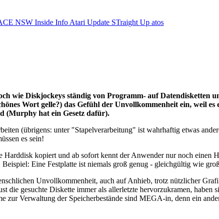
ACE NSW Inside Info
Atari Update
STraight Up
atos
ie noch wie Diskjockeys ständig von Programm- auf Datendisketten 
schönes Wort gelle?) das Gefühl der Unvollkommenheit ein, weil es
nd (Murphy hat ein Gesetz dafür).
beiten (übrigens: unter "Stapelverarbeitung" ist wahrhaftig etwas ande
üssen es sein!
Harddisk kopiert und ab sofort kennt der Anwender nur noch einen Han
eispiel: Eine Festplatte ist niemals groß genug - gleichgültig wie groß 
nschlichen Unvollkommenheit, auch auf Anhieb, trotz nützlicher Grafik
t die gesuchte Diskette immer als allerletzte hervorzukramen, haben sic
e zur Verwaltung der Speicherbestände sind MEGA-in, denn ein ander