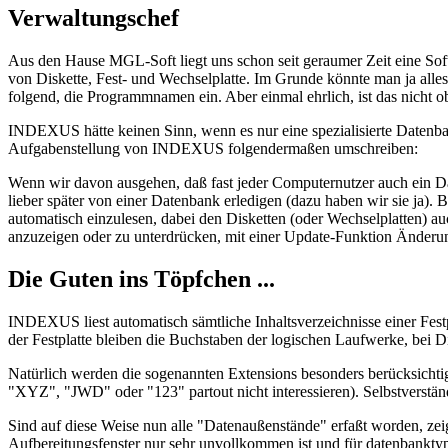
Verwaltungschef
Aus den Hause MGL-Soft liegt uns schon seit geraumer Zeit eine Softw
von Diskette, Fest- und Wechselplatte. Im Grunde könnte man ja alle
folgend, die Programmnamen ein. Aber einmal ehrlich, ist das nicht 
INDEXUS hätte keinen Sinn, wenn es nur eine spezialisierte Datenba
Aufgabenstellung von INDEXUS folgendermaßen umschreiben:
Wenn wir davon ausgehen, daß fast jeder Computernutzer auch ein Da
lieber später von einer Datenbank erledigen (dazu haben wir sie ja).
automatisch einzulesen, dabei den Disketten (oder Wechselplatten) a
anzuzeigen oder zu unterdrücken, mit einer Update-Funktion Änderunge
Die Guten ins Töpfchen ...
INDEXUS liest automatisch sämtliche Inhaltsverzeichnisse einer Fest
der Festplatte bleiben die Buchstaben der logischen Laufwerke, bei 
Natürlich werden die sogenannten Extensions besonders berücksichtig
"XYZ", "JWD" oder "123" partout nicht interessieren). Selbstverständl
Sind auf diese Weise nun alle "Datenaußenstände" erfaßt worden, zei
Aufbereitungsfenster nur sehr unvollkommen ist und für datenbanktypis