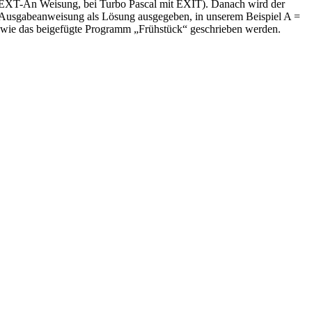
r NEXT-An Weisung, bei Turbo Pascal mit EXIT). Danach wird der
er Ausgabeanweisung als Lösung ausgegeben, in unserem Beispiel A =
o wie das beigefügte Programm „Frühstück“ geschrieben werden.