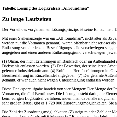
Tabelle: Lösung des Logikrätsels „Allroundmen“
Zu lange Laufzeiten
Der Vorteil des vorgenannten Lösungsprinzips ist seine Einfachheit. 
Mit einer Stellenanzeige war ein „All-roundman“, nicht älter als 35
werden nur die Vornamen genannt), waren offenbar nicht seriöser als 
Entlassung von der letzten Beschäftigungsstelle verschwiegen sie gan
angegeben und einen anderen Entlassungsgrund verschwiegen -jeweil
(1) Otmar, der nicht Erfahrungen im Bankfach oder im Außenhandel 
Diebstahls entlassen worden. (3) Der Bewerber, der seine letzte Arbe
gelernter Industriekaufmann. (4) Rolf hatte Berufserfahrungen im Ge
Berufserfahrung im Einzelhandel angegeben. (7) Der gelernte Außen
genannt, er war auch nicht wegen Unterschlagung entlassen worden.
Diese Denksportaufgabe handelt von vier Mengen: Der Menge der Per
Vornamen, die fünf Berufe usw. Die Lösung besteht darin, die Elem
beim vorigen Logikrätsel verfähren, indem man dabei alle möglichen
sehr großen Rätsel gibt es 1 728 000 Zuordnungsmöglichkeiten. Sie
Die Zahl der Zuordnungsmöglichkeiten (Z) steigt mit der Zahl der Me
derartigen Logikrätsels mit 6 Mengen je 7 Elementen wäre Jahrhunder