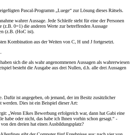
eigefügten Pascal-Programm „Luege“ zur Lösung dieses Rätsels.
ahme wahrer Aussage. Jede Schleife steht für eine der Personen
 (z.B. 0=1) die anderen Werte zur betreffenden Aussage
n (z.B. (HoC ist).
sten Kombination aus der Weiten von C, H und J fortgesetzt.
.
J haben sich die als wahr angenommenen Aussagen als wahrerwiesen
piel besteht die Ausgabe aus drei Nullen, d.h. alle drei Aussagen
. Dafür ist angegeben, ob jemand, der im Besitz zusätzlicher
werden. Dies ist ein Beispiel dieser Art:
irgit: „Wenn Elkes Bewerbung erfolgreich war, dann hat Gabi eine
e habe oder nicht, das habe ich Ihnen vorhin schon gesagt.“ -
 von den dreien hat einen Ausbildungsplatz?
Allerdings gibt der Computer fünf Ergebnisse aus: nach vier von