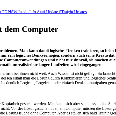
ACE NSW Inside Info
Atari Update
STraight Up
atos
it dem Computer
roblemen. Man kann damit logisches Denken trainieren, so beim L
t nur sein logisches Denkvermögen, sondern auch seine Kreativität
Diese Computeranwendungen sind nicht nur sinnvoll, sie machen au
ematik unrealisierbar langer Laufzeiten wird eingegangen.
 man bei ihnen nicht weit. Auch Wissen ist nicht gefragt. So braucht
dessen erhält man die Lösung durch Kombinieren und logisches Schlie
chiedentlich Logicals, Logeleien oder einfach Denksportaufgaben gena
ver Kopfarbeit gesucht werden. Man kann sich aber statt dessen eine 
 nicht. Vor der Lösungssuche mit einem Computer müssen die Lösungspri
die Lösungssuche ohne Computer. Aber es stellen sich bald Trainingser