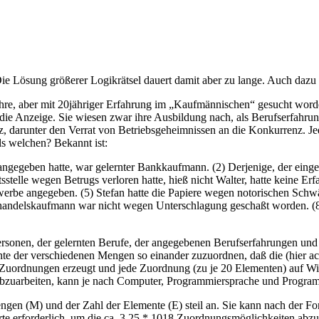
Die Lösung größerer Logikrätsel dauert damit aber zu lange. Auch dazu 
 Jahre, aber mit 20jähriger Erfahrung im „Kaufmännischen“ gesucht wor
die Anzeige. Sie wiesen zwar ihre Ausbildung nach, als Berufserfahrun
z, darunter den Verrat von Betriebsgeheimnissen an die Konkurrenz. Jed
s welchen? Bekannt ist:
angegeben hatte, war gelernter Bankkaufmann. (2) Derjenige, der ei
itsstelle wegen Betrugs verloren hatte, hieß nicht Walter, hatte kein
werbe angegeben. (5) Stefan hatte die Papiere wegen notorischen Schw
handelskaufmann war nicht wegen Unterschlagung geschaßt worden. (8)
sonen, der gelernten Berufe, der angegebenen Berufserfahrungen und 
ente der verschiedenen Mengen so einander zuzuordnen, daß die (hier
 Zuordnungen erzeugt und jede Zuordnung (zu je 20 Elementen) auf Wid
 abzuarbeiten, kann je nach Computer, Programmiersprache und Progra
ngen (M) und der Zahl der Elemente (E) steil an. Sie kann nach der F
te erforderlich, um die ca. 3,25 * 1018 Zuordnungsmöglichkeiten abzu