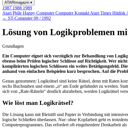
ATARImagazin
▾
1987
1988
1989
Atari Phile
Happy Computer
Computer Kontakt
Atari Times
Hitdisk
← ST-Computer 09 / 1992
Lösung von Logikproblemen m
Grundlagen
Ein Computer eignet sich vorzüglich zur Behandlung von Logikp
ebenso beim Prüfen logischer Schlüsse auf Richtigkeit. Wer nich
komplizierten logischen Schlüssen ein weites Betätigungsfeld. 
anhand von einfachen Beispielen kurz besprochen. Auf die Probl
Genau genommen: Logikrätsel sind keine Rätsel, denn mit Raten kommt
sechs Buchstaben und einem „n“ am Ende gefahndet zu werden. Statt 
sich von „Rate-Rätseln“ deutlich abzuheben, werden Logikrätsel vers
Wie löst man Logikrätsel?
Die Lösung kann mit Bleistift und Papier in Verbindung mit intensi
logische Schließen überlassen. Nur: ohne Kopfarbeit geht es trotzdem
Computerprogrammes. Das erfordert oft eingehendere Denkarbeit als 