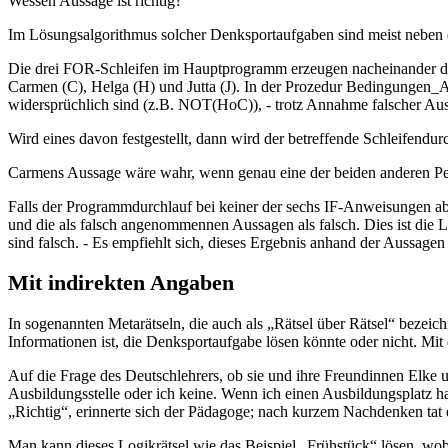
Wessen Aussage ist richtig?
Im Lösungsalgorithmus solcher Denksportaufgaben sind meist neben 
Die drei FOR-Schleifen im Hauptprogramm erzeugen nacheinander die 
Carmen (C), Helga (H) und Jutta (J). In der Prozedur Bedingungen_A
widersprüchlich sind (z.B. NOT(HoC)), - trotz Annahme falscher Auss
Wird eines davon festgestellt, dann wird der betreffende Schleifendu
Carmens Aussage wäre wahr, wenn genau eine der beiden anderen Per
Falls der Programmdurchlauf bei keiner der sechs IF-Anweisungen a
und die als falsch angenommennen Aussagen als falsch. Dies ist die 
sind falsch. - Es empfiehlt sich, dieses Ergebnis anhand der Aussage
Mit indirekten Angaben
In sogenannten Metarätseln, die auch als „Rätsel über Rätsel“ bezeic
Informationen ist, die Denksportaufgabe lösen könnte oder nicht. Mit 
Auf die Frage des Deutschlehrers, ob sie und ihre Freundinnen Elke 
Ausbildungsstelle oder ich keine. Wenn ich einen Ausbildungsplatz ha
„Richtig“, erinnerte sich der Pädagoge; nach kurzem Nachdenken tat 
Man kann dieses Logikrätsel wie das Beispiel „Frühstück“ lösen, wob