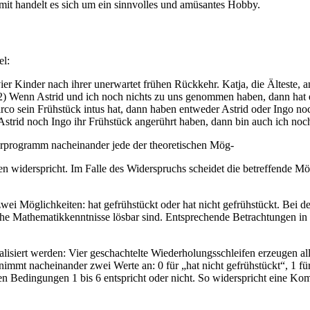
omit handelt es sich um ein sinnvolles und amüsantes Hobby.
el:
ier Kinder nach ihrer unerwartet frühen Rückkehr. Katja, die Älteste, a
 (2) Wenn Astrid und ich noch nichts zu uns genommen haben, dann hat
rco sein Frühstück intus hat, dann haben entweder Astrid oder Ingo noc
 Astrid noch Ingo ihr Frühstück angerührt haben, dann bin auch ich n
erprogramm nacheinander jede der theoretischen Mög-
ngen widerspricht. Im Falle des Widerspruchs scheidet die betreffende 
zwei Möglichkeiten: hat gefrühstückt oder hat nicht gefrühstückt. Bei 
iche Mathematikkenntnisse lösbar sind. Entsprechende Betrachtungen i
siert werden: Vier geschachtelte Wiederholungsschleifen erzeugen alle
e nimmt nacheinander zwei Werte an: 0 für „hat nicht gefrühstückt“, 1 
en Bedingungen 1 bis 6 entspricht oder nicht. So widerspricht eine K