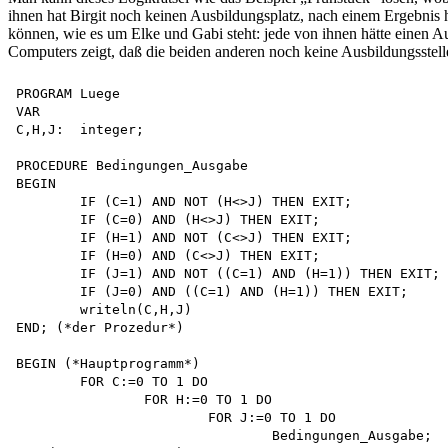
ihnen hat Birgit noch keinen Ausbildungsplatz, nach einem Ergebnis h
können, wie es um Elke und Gabi steht: jede von ihnen hätte einen Au
Computers zeigt, daß die beiden anderen noch keine Ausbildungsstell
PROGRAM Luege 

VAR

C,H,J:	integer;

PROCEDURE Bedingungen_Ausgabe 

BEGIN

	IF (C=1) AND NOT (H<>J) THEN EXIT;

	IF (C=0) AND (H<>J) THEN EXIT;

	IF (H=1) AND NOT (C<>J) THEN EXIT;

	IF (H=0) AND (C<>J) THEN EXIT;

	IF (J=1) AND NOT ((C=1) AND (H=1)) THEN EXIT; 

	IF (J=0) AND ((C=1) AND (H=1)) THEN EXIT; 

	writeln(C,H,J)

END; (*der Prozedur*)

BEGIN (*Hauptprogramm*)

	FOR C:=0 TO 1 DO 

		FOR H:=0 TO 1 DO 

			FOR J:=0 TO 1 DO 

				Bedingungen_Ausgabe;
