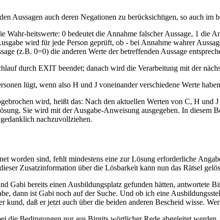
den Aussagen auch deren Negationen zu berücksichtigen, so auch im b
Wahr-heitswerte: 0 bedeutet die Annahme falscher Aussage, 1 die Ann
usgabe wird für jede Person geprüft, ob - bei Annahme wahrer Aussage
age (z.B. 0=0) die anderen Werte der betreffenden Aussage entspreche
rchlauf durch EXIT beendet; danach wird die Verarbeitung mit der näch
sonen lügt, wenn also H und J voneinander verschiedene Werte haben
bgebrochen wird, heißt das: Nach den aktuellen Werten von C, H und 
Lösung. Sie wird mit der Ausgabe-Anweisung ausgegeben. In diesem Beis
n gedanklich nachzuvollziehen.
hnet worden sind, fehlt mindestens eine zur Lösung erforderliche Angabe
dieser Zusatzinformation über die Lösbarkeit kann nun das Rätsel gelöst 
und Gabi bereits einen Ausbildungsplatz gefunden hätten, antwortete B
be, dann ist Gabi noch auf der Suche. Und ob ich eine Ausbildungsstell
er kund, daß er jetzt auch über die beiden anderen Bescheid wisse. Wer
ei die Bedingungen nur aus Birgits wörtlicher Rede abgeleitet werden. 