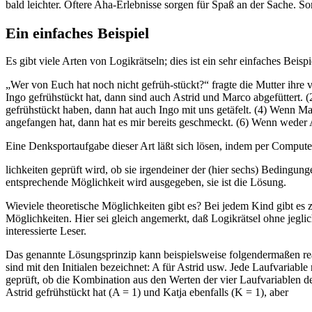
bald leichter. Öftere Aha-Erlebnisse sorgen für Spaß an der Sache. S
Ein einfaches Beispiel
Es gibt viele Arten von Logikrätseln; dies ist ein sehr einfaches Beispi
„Wer von Euch hat noch nicht gefrüh-stückt?“ fragte die Mutter ihre v
Ingo gefrühstückt hat, dann sind auch Astrid und Marco abgefüttert.
gefrühstückt haben, dann hat auch Ingo mit uns getäfelt. (4) Wenn Ma
angefangen hat, dann hat es mir bereits geschmeckt. (6) Wenn weder
Eine Denksportaufgabe dieser Art läßt sich lösen, indem per Comput
lichkeiten geprüft wird, ob sie irgendeiner der (hier sechs) Bedingu
entsprechende Möglichkeit wird ausgegeben, sie ist die Lösung.
Wieviele theoretische Möglichkeiten gibt es? Bei jedem Kind gibt es 
Möglichkeiten. Hier sei gleich angemerkt, daß Logikrätsel ohne jegl
interessierte Leser.
Das genannte Lösungsprinzip kann beispielsweise folgendermaßen reali
sind mit den Initialen bezeichnet: A für Astrid usw. Jede Laufvariabl
geprüft, ob die Kombination aus den Werten der vier Laufvariablen d
Astrid gefrühstückt hat (A = 1) und Katja ebenfalls (K = 1), aber