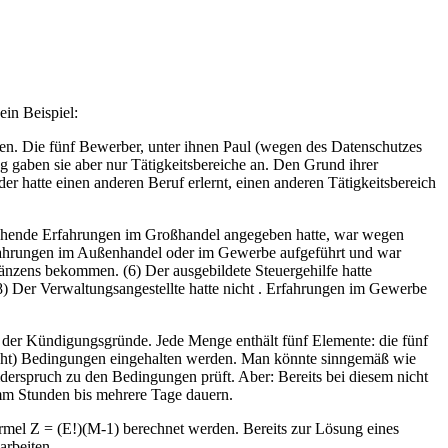
ein Beispiel:
den. Die fünf Bewerber, unter ihnen Paul (wegen des Datenschutzes
g gaben sie aber nur Tätigkeitsbereiche an. Den Grund ihrer
er hatte einen anderen Beruf erlernt, einen anderen Tätigkeitsbereich
ngehende Erfahrungen im Großhandel angegeben hatte, war wegen
e Erfahrungen im Außenhandel oder im Gewerbe aufgeführt und war
änzens bekommen. (6) Der ausgebildete Steuergehilfe hatte
 Der Verwaltungsangestellte hatte nicht . Erfahrungen im Gewerbe
der Kündigungsgründe. Jede Menge enthält fünf Elemente: die fünf
 acht) Bedingungen eingehalten werden. Man könnte sinngemäß wie
erspruch zu den Bedingungen prüft. Aber: Bereits bei diesem nicht
mm Stunden bis mehrere Tage dauern.
ormel Z = (E!)(M-1) berechnet werden. Bereits zur Lösung eines
arbeiten.