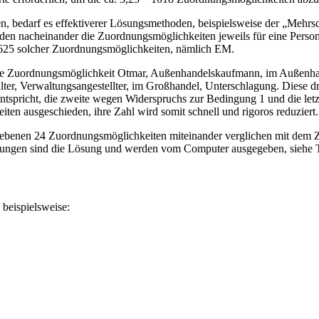
n, bedarf es effektiverer Lösungsmethoden, beispielsweise der „Mehrschr
rden nacheinander die Zuordnungsmöglichkeiten jeweils für eine Perso
 625 solcher Zuordnungsmöglichkeiten, nämlich EM.
 die Zuordnungsmöglichkeit Otmar, Außenhandelskaufmann, im Außenha
er, Verwaltungsangestellter, im Großhandel, Unterschlagung. Diese d
 entspricht, die zweite wegen Widerspruchs zur Bedingung 1 und die l
en ausgeschieden, ihre Zahl wird somit schnell und rigoros reduziert.
liebenen 24 Zuordnungsmöglichkeiten miteinander verglichen mit dem Zie
nungen sind die Lösung und werden vom Computer ausgegeben, siehe 
 beispielsweise: