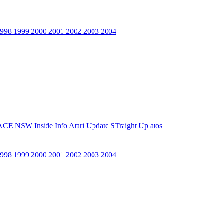
1998
1999
2000
2001
2002
2003
2004
ACE NSW Inside Info
Atari Update
STraight Up
atos
1998
1999
2000
2001
2002
2003
2004