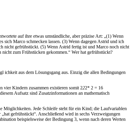
ntwortete auf ihre etwas umständliche, aber präzise Art: „(1) Wenn
 es sich Marco schmecken lassen. (3) Wenn dagegen Astrid und ich
h nicht gefrühstückt. (5) Wenn Astrid fertig ist und Marco noch nicht
och nicht zum Frühstücken gekommen.“ Wer hat gefrühstückt?
Mögl ichkeit aus dem Lösungsgang aus. Einzig die allen Bedingungen
den vier Kindern zusammen existieren somit 2
2
2* 2 = 16
n diesem Aufsatz sind Zusatzinformationen an mathematisch
 Möglichkeiten. Jede Schleife steht für ein Kind; die Laufvariablen
für „hat gefrühstückt“. Anschließend wird in sechs Verzweigungen
ombination beispielsweise der Bedingung 3, wenn nach deren Werten