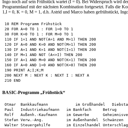
Ingo noch auf sein Frühstück wartet (I = 0). Bei Widerspruch wird
Programmlauf mit der nächsten Kombination fortgesetzt. Falls die K
1,I = 0, K = 0, M = 1, d.h. Astrid und Marco haben gefrühstückt, I
10 REM Programm Frühstück

20 FOR A=0 TO 1 : FOR 1=0 TO 1

30 FOR K=0 TO 1 : FOR M=0 TO 1

110 IF 1=1 AND NOT(A=1 AND M=1) THEN 200

120 IF A=0 AND K=0 AND NOT(M=1) THEN 200

130 IF A=1 AND K=1 AND NOT(I=1) THEN 200

140 IF M=1 AND NOT (A<>I) THEN 200

150 IF A=1 AND M=0 AND NOT(K=1) THEN 200

160 IF A=0 AND 1=0 AND NOT(K=0) THEN 200

190 PRINT A;I;K;M

200 NEXT M : NEXT K : NEXT I : NEXT A 

BASIC-Programm „Frühstück“
Otmar  Bankkaufmann	       im Großhandel   Diebstahl

Paul   Industriekaufmann   im Bankfach     Betrug

Rolf   Außenh.-Kaufmann	   im Gewerbe      Geheimnisverrat

Stefan Verw.-Ang.          im Außenhandel  Schwänzen
