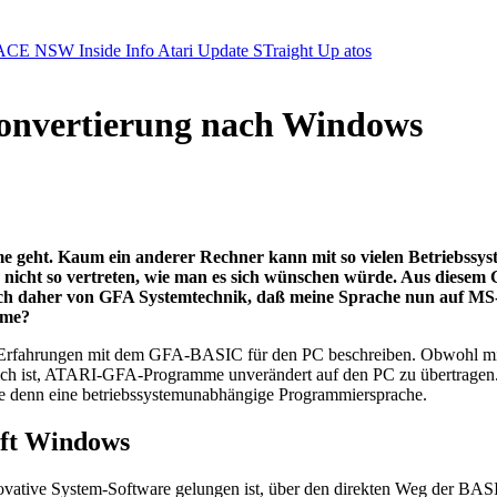
ACE NSW Inside Info
Atari Update
STraight Up
atos
onvertierung nach Windows
 geht. Kaum ein anderer Rechner kann mit so vielen Betriebssyste
er nicht so vertreten, wie man es sich wünschen würde. Aus dies
e ich daher von GFA Systemtechnik, daß meine Sprache nun auf M
leme?
eine Erfahrungen mit dem GFA-BASIC für den PC beschreiben. Obwohl m
h ist, ATARI-GFA-Programme unverändert auf den PC zu übertragen. K
 denn eine betriebssystemunabhängige Programmiersprache.
oft Windows
ative System-Software gelungen ist, über den direkten Weg der BAS