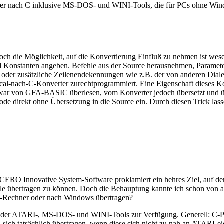
rter nach C inklusive MS-DOS- und WINI-Tools, die für PCs ohne Wi
och die Möglichkeit, auf die Konvertierung Einfluß zu nehmen ist wesen
 und Konstanten angeben. Befehle aus der Source herausnehmen, Paramet
er zusätzliche Zeilenendekennungen wie z.B. der von anderen Dialekt
cal-nach-C-Konverter zurechtprogrammiert. Eine Eigenschaft dieses K
ar von GFA-BASIC überlesen, vom Konverter jedoch übersetzt und ü
 direkt ohne Übersetzung in die Source ein. Durch diesen Trick lassen
CICERO Innovative System-Software proklamiert ein hehres Ziel, au
bertragen zu können. Doch die Behauptung kannte ich schon von and
Rechner oder nach Windows übertragen?
1.1 der ATARI-, MS-DOS- und WINI-Tools zur Verfügung. Generell: C
 sich tatsächlich übertragen, wenn diese sich nicht zu nah an ATAR