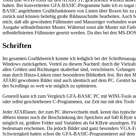
halten. Bei konvertierten GFA-BASIC-Programme hatte ich es sogar n
BASIC angelehnten Grafikfunktionen von Linien über Boxen bis zu g
zurück und können beliebig große Bildausschnitte bearbeiten. Auc
mich, daß alle gewohnten Füllmuster und Mauszeiger vorhanden waren 
Ausgabe selbstdefinierter Muster. Während sonst alle Muster mit Fa
selbstdefinierten Füllmuster gesetzt werden. Da dies bei den MS-DOS-
Schriften
Im gesamten Grafikbereich konnte ich lediglich bei der Schriftenaus
Windows zurückgehen. Vorteil zu diesem Nachteil: durch die Vielzah
allen Größen und Richtungen skalierbar sind, verschönern. Gelungen 
man durch Hinzu-Linken einer besonderen Bibliothek fest. Bei den M
ATARI gewohnten Bilder sind auch identisch auf dem PC. Gestört hat
des Scrollings so weit wie möglich zu optimieren.
Generell kann ich zum Vergleich GFA-BASIC PC mit WINI-Tools und
oder selbst geschriebenen C-Programmen, zur Zeit nur mit den Tools 
Jeder ATARIaner, der zum PC überwechseln muß, kennt das typische
486ern immer noch die Beschränkung des Speichers auf 640 KByte und 
möglich ist, größere Felder und Variablen als 64 KByte anzulegen. 
bedeutsam erscheinen. Da jedoch Bilder und ganz besonders VGA-Far
Schwierigkeit hatten schon die GFA-BASIC-Programmierer auf dem TT.