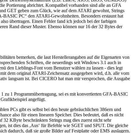
ie Portierung abrichtet. Kompatibel vorhanden sind alle an GFA
PUT und GET geben zum Glück, wie auf dem ATARI gewohnt, Strings
„GFA-BASIC PC“ den ATARI-Gewohnheiten. Besonders erstaunt hat
lso übertragen. Einen Fehler fand ich jedoch bei der farbigen
ßeren Rand dieser Muster. Ebenso können nur 16 der 32 Bytes der
litäten bemerken, die laut Herstellerangaben auf die Eigenarten von
nsprechenden Schriften, die neuerdings seit Windows 3.1 auch in
enü den Lieblings-Font vom Benutzer wählen zu lassen - dies legt
 mit dem original ATARI-Zeichensatz ausgegeben wird, d.h. alle vom
elativ langsam ist. Bei CICERO hat man mir versprochen, die Ausgabe
1 zu 1 Programmübertragung, sei es mit konvertierten GFA-BASIC
Grafikbeispiel angefügt.
n PCs gibt es selbst bei den heute gebräuchlichen 386ern und
ce also für einen linearen Speicher. Dies bedeutet, daß es nicht
 32 KByte beschränkten Strings mag dies zuerst nicht sehr
en, ist dies das ,Aus‘ für Befehle wie SGET und SPUT. Die gleiche
ch dadurch, daß sie große Bilder auf Festplatte oder EMS auslagern.