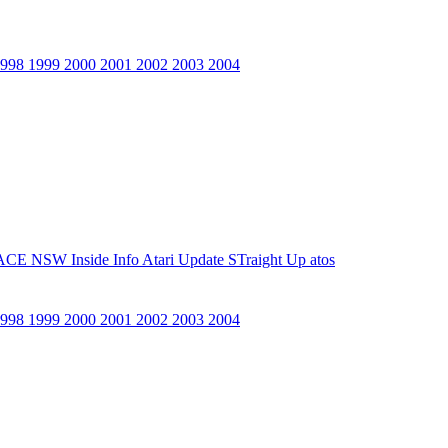
1998
1999
2000
2001
2002
2003
2004
ACE NSW Inside Info
Atari Update
STraight Up
atos
1998
1999
2000
2001
2002
2003
2004