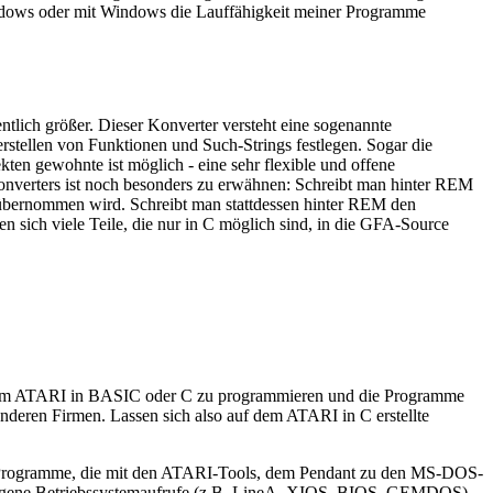
ndows oder mit Windows die Lauffähigkeit meiner Programme
tlich größer. Dieser Konverter versteht eine sogenannte
erstellen von Funktionen und Such-Strings festlegen. Sogar die
en gewohnte ist möglich - eine sehr flexible und offene
onverters ist noch besonders zu erwähnen: Schreibt man hinter REM
bernommen wird. Schreibt man stattdessen hinter REM den
 sich viele Teile, die nur in C möglich sind, in die GFA-Source
f dem ATARI in BASIC oder C zu programmieren und die Programme
eren Firmen. Lassen sich also auf dem ATARI in C erstellte
-Programme, die mit den ATARI-Tools, dem Pendant zu den MS-DOS-
I-eigene Betriebssystemaufrufe (z.B. LineA, XIOS, BIOS, GEMDOS)