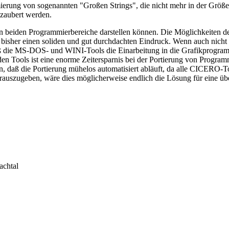
ung von sogenannten "Großen Strings", die nicht mehr in der Größe b
ezaubert werden.
n beiden Programmierbereiche darstellen können. Die Möglichkeiten de
sher einen soliden und gut durchdachten Eindruck. Wenn auch nicht
aß die MS-DOS- und WINI-Tools die Einarbeitung in die Grafikprogra
 den Tools ist eine enorme Zeitersparnis bei der Portierung von Progr
n, daß die Portierung mühelos automatisiert abläuft, da alle CICERO
auszugeben, wäre dies möglicherweise endlich die Lösung für eine üb
achtal