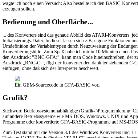
wagte ich noch einen Versuch: Also bestellte ich den BASIC-Konve
erzeugen sollten.
Bedienung und Oberfläche...
... des Konverters sind das genaue Abbild des ATARI-Konverters, jed
Initialisierungs-Datei. In dieser lassen sich z.B. eigene Funktionen
Umdefinition der Variablentypen durch Neuzuweisung der Endungen od
Konvertierungshilfe. Zum Spaß habe ich mir in 10 Minuten einen Pas
den Ausdruck: "BNC-GFA:", kann man Code hineinschreiben, der zw
Ausdruck „BNC-C:“, fügt der Konverter den dahinter stehenden C-Code
einfugen, ohne daß sich der Interpreter beschwert.
Ein GEM-Sourcecode in GFA-BASIC vor...
Grafik?
Stichwort: Betriebssystemunabhängige (Grafik- )Programmierung: 
auf andere Betriebssysteme wie MS-DOS, Windows, UNIX und Apple ü
Programme oder konvertierte GFA-BASIC-Programme auf MS-DOS-
Zum Test stand mir die Version 3.1 des Windows-Konverters und 
Tools und WINI-Tools für den ATARI ST, geschrieben wurden lassen