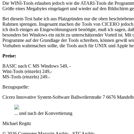
Die WINI-Tools erlauben jedoch wie die ATARI-Tools die Programmier
Größe eines Megabytes eingelagert und wieder auf den Bildschirm g
Bei diesem Test habe ich aus Platzgründen nur die oben beschriebene
Rahmen sprengen. Insgesamt machen die Tools von CICERO jedoch bi
ich doch einiges an Eingewöhnungszeit benötigte, muß ich sagen, d
besonders bei Windows ein nicht zu unterschätzender Vorteil ist. Mit
Programme auf der Grundlage der Tools schreiben, können gewiß sei
Vorhaben wahrmachen sollte, die Tools auch für UNIX und Apple her
Preise:
BASIC nach C MS Windows 549, -
Wini-Tools (einzeln) 249,-
MS-Tools (einzeln) 249.-
Bezugsquelle:
Cicero Innovative System-Software Ballweilerstraße 7 6676 Mandelb
... und nach der Konvertierung
Michael Regitz
© 2026 Computer Magazin Archiv - STCArchiv