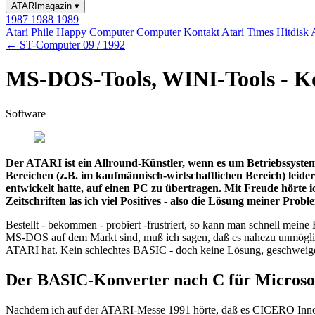
ATARImagazin
▾
1987
1988
1989
Atari Phile
Happy Computer
Computer Kontakt
Atari Times
Hitdisk
← ST-Computer 09 / 1992
MS-DOS-Tools, WINI-Tools - K
Software
Der ATARI ist ein Allround-Künstler, wenn es um Betriebssysteme
Bereichen (z.B. im kaufmännisch-wirtschaftlichen Bereich) leid
entwickelt hatte, auf einen PC zu übertragen. Mit Freude hört
Zeitschriften las ich viel Positives - also die Lösung meiner Prob
Bestellt - bekommen - probiert -frustriert, so kann man schnell m
MS-DOS auf dem Markt sind, muß ich sagen, daß es nahezu unmöglic
ATARI hat. Kein schlechtes BASIC - doch keine Lösung, geschweige
Der BASIC-Konverter nach C für Micros
Nachdem ich auf der ATARI-Messe 1991 hörte, daß es CICERO Innov