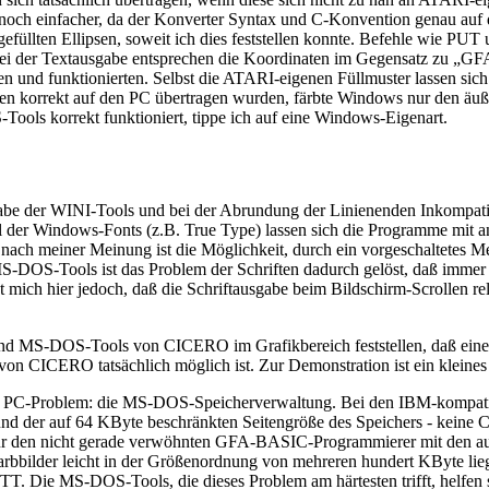
och einfacher, da der Konverter Syntax und C-Konvention genau auf d
efüllten Ellipsen, soweit ich dies feststellen konnte. Befehle wie 
h bei der Textausgabe entsprechen die Koordinaten im Gegensatz zu 
und funktionierten. Selbst die ATARI-eigenen Füllmuster lassen sich a
rben korrekt auf den PC übertragen wurden, färbte Windows nur den äu
Tools korrekt funktioniert, tippe ich auf eine Windows-Eigenart.
gabe der WINI-Tools und bei der Abrundung der Linienenden Inkompatibi
l der Windows-Fonts (z.B. True Type) lassen sich die Programme mit a
nach meiner Meinung ist die Möglichkeit, durch ein vorgeschaltetes M
S-DOS-Tools ist das Problem der Schriften dadurch gelöst, daß immer
 mich hier jedoch, daß die Schriftausgabe beim Bildschirm-Scrollen r
 MS-DOS-Tools von CICERO im Grafikbereich feststellen, daß eine 
von CICERO tatsächlich möglich ist. Zur Demonstration ist ein kleines 
 PC-Problem: die MS-DOS-Speicherverwaltung. Bei den IBM-kompatible
der auf 64 KByte beschränkten Seitengröße des Speichers - keine Chan
Für den nicht gerade verwöhnten GFA-BASIC-Programmierer mit den auf
bbilder leicht in der Größenordnung von mehreren hundert KByte lieg
 Die MS-DOS-Tools, die dieses Problem am härtesten trifft, helfen si