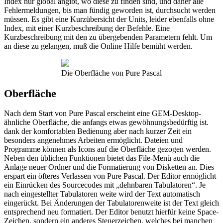
Index nur global angibt, wo diese zu finden sind, und daher alle
Fehlermeldungen, bis man fündig geworden ist, durchsucht werden
müssen. Es gibt eine Kurzübersicht der Units, leider ebenfalls ohne
Index, mit einer Kurzbeschreibung der Befehle. Eine
Kurzbeschreibung mit den zu übergebenden Parametern fehlt. Um
an diese zu gelangen, muß die Online Hilfe bemüht werden.
Die Oberfläche von Pure Pascal
Oberfläche
Nach dem Start von Pure Pascal erscheint eine GEM-Desktop-
ähnliche Oberfläche, die anfangs etwas gewöhnungsbedürftig ist.
dank der komfortablen Bedienung aber nach kurzer Zeit ein
besonders angenehmes Arbeiten ermöglicht. Dateien und
Programme können als Icons auf die Oberfläche gezogen werden.
Neben den üblichen Funktionen bietet das File-Menü auch die
Anlage neuer Ordner und die Formatierung von Disketten an. Dies
erspart ein öfteres Verlassen von Pure Pascal. Der Editor ermöglicht
ein Einrücken des Sourcecodes mit „dehnbaren Tabulatoren“. Je
nach eingestellter Tabulatoren weite wird der Text automatisch
eingerückt. Bei Änderungen der Tabulatorenweite ist der Text gleich
entsprechend neu formatiert. Der Editor benutzt hierfür keine Space-
Zeichen, sondern ein anderes Steuerzeichen, welches bei manchen