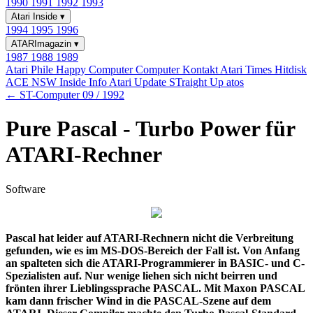
1990
1991
1992
1993
Atari Inside
▾
1994
1995
1996
ATARImagazin
▾
1987
1988
1989
Atari Phile
Happy Computer
Computer Kontakt
Atari Times
Hitdisk
ACE NSW Inside Info
Atari Update
STraight Up
atos
← ST-Computer 09 / 1992
Pure Pascal - Turbo Power für
ATARI-Rechner
Software
Pascal hat leider auf ATARI-Rechnern nicht die Verbreitung
gefunden, wie es im MS-DOS-Bereich der Fall ist. Von Anfang
an spalteten sich die ATARI-Programmierer in BASIC- und C-
Spezialisten auf. Nur wenige liehen sich nicht beirren und
frönten ihrer Lieblingssprache PASCAL. Mit Maxon PASCAL
kam dann frischer Wind in die PASCAL-Szene auf dem