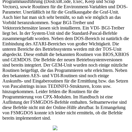
Programmausführung (DosExitCode, Exec, Keep und Scrap
Vectors), sowie Routinen für die Environment-Variablen und DOS-
Parameter. Unerläßlich ist für die Grafikausgabe die Graf-Unit.
Auch hier hat man sich sehr bemüht, so nah wie möglich an das
Vorbild heranzukommen. Sogar BGI-Treiber und
Vektorzeichensätze lassen sich installieren. Ein VDI- BGI-Treiber
liegt bei. In der System-Unit sind die Standard-Pascal-Befehle
zusammengefaßt worden. Neben dem DOS-Bereich ist natürlich die
Einbindung des ATARI-Bereiches von großer Wichtigkeit. Die
unteren Bereiche des Betriebssystems werden mit der TOS-Unit
abgedeckt. Diese enthält die bekannten Routinen von BIOS,XBIOS
und GEMDOS. Die Befehle der neuen Betriebssystemversionen
sind bereits integriert. Der GEM-Unit wurden noch einige nützliche
Routinen beigefügt, die das Programmieren sehr erleichtern. Neben
den bekannten AES- und VDI-Routinen sind noch einige
Auskunfts- und Eingaberoutinen für die Ermittlung bzw. das Setzen
von Pascalstrings in/aus TEDINFO-Strukturen, Icons usw.
hinzugekommen. Leider fehlen die Routinen für die
Programmierung von CPX-Modulen. Im Handbuch ist eine
Auflistung der FSMGDOS-Befehle enthalten. Seltsamerweise sind
diese Befehle nicht mit der Online-Hilfe abrufbar. In Ermangelung
von FSMGDOS konnte ich leider nicht ermitteln, ob die Befehle
bereits implementiert sind.