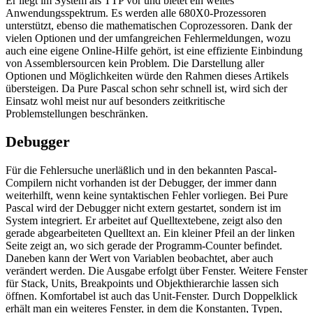
Er liegt im System als TTP vor und bietet ein weites
Anwendungsspektrum. Es werden alle 680X0-Prozessoren
unterstützt, ebenso die mathematischen Coprozessoren. Dank der
vielen Optionen und der umfangreichen Fehlermeldungen, wozu
auch eine eigene Online-Hilfe gehört, ist eine effiziente Einbindung
von Assemblersourcen kein Problem. Die Darstellung aller
Optionen und Möglichkeiten würde den Rahmen dieses Artikels
übersteigen. Da Pure Pascal schon sehr schnell ist, wird sich der
Einsatz wohl meist nur auf besonders zeitkritische
Problemstellungen beschränken.
Debugger
Für die Fehlersuche unerläßlich und in den bekannten Pascal-
Compilern nicht vorhanden ist der Debugger, der immer dann
weiterhilft, wenn keine syntaktischen Fehler vorliegen. Bei Pure
Pascal wird der Debugger nicht extern gestartet, sondern ist im
System integriert. Er arbeitet auf Quelltextebene, zeigt also den
gerade abgearbeiteten Quelltext an. Ein kleiner Pfeil an der linken
Seite zeigt an, wo sich gerade der Programm-Counter befindet.
Daneben kann der Wert von Variablen beobachtet, aber auch
verändert werden. Die Ausgabe erfolgt über Fenster. Weitere Fenster
für Stack, Units, Breakpoints und Objekthierarchie lassen sich
öffnen. Komfortabel ist auch das Unit-Fenster. Durch Doppelklick
erhält man ein weiteres Fenster, in dem die Konstanten, Typen,