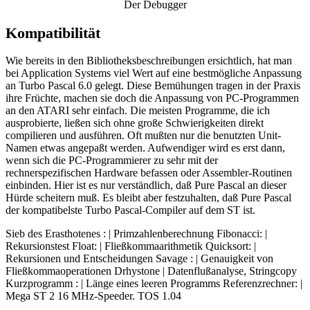
Der Debugger
Kompatibilität
Wie bereits in den Bibliotheksbeschreibungen ersichtlich, hat man
bei Application Systems viel Wert auf eine bestmögliche Anpassung
an Turbo Pascal 6.0 gelegt. Diese Bemühungen tragen in der Praxis
ihre Früchte, machen sie doch die Anpassung von PC-Programmen
an den ATARI sehr einfach. Die meisten Programme, die ich
ausprobierte, ließen sich ohne große Schwierigkeiten direkt
compilieren und ausführen. Oft mußten nur die benutzten Unit-
Namen etwas angepaßt werden. Aufwendiger wird es erst dann,
wenn sich die PC-Programmierer zu sehr mit der
rechnerspezifischen Hardware befassen oder Assembler-Routinen
einbinden. Hier ist es nur verständlich, daß Pure Pascal an dieser
Hürde scheitern muß. Es bleibt aber festzuhalten, daß Pure Pascal
der kompatibelste Turbo Pascal-Compiler auf dem ST ist.
Sieb des Erasthotenes : | Primzahlenberechnung Fibonacci: |
Rekursionstest Float: | Fließkommaarithmetik Quicksort: |
Rekursionen und Entscheidungen Savage : | Genauigkeit von
Fließkommaoperationen Drhystone | Datenflußanalyse, Stringcopy
Kurzprogramm : | Länge eines leeren Programms Referenzrechner: |
Mega ST 2 16 MHz-Speeder. TOS 1.04