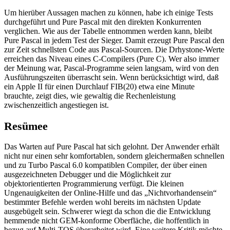
Um hierüber Aussagen machen zu können, habe ich einige Tests
durchgeführt und Pure Pascal mit den direkten Konkurrenten
verglichen. Wie aus der Tabelle entnommen werden kann, bleibt
Pure Pascal in jedem Test der Sieger. Damit erzeugt Pure Pascal den
zur Zeit schnellsten Code aus Pascal-Sourcen. Die Drhystone-Werte
erreichen das Niveau eines C-Compilers (Pure C). Wer also immer
der Meinung war, Pascal-Programme seien langsam, wird von den
Ausführungszeiten überrascht sein. Wenn berücksichtigt wird, daß
ein Apple II für einen Durchlauf FIB(20) etwa eine Minute
brauchte, zeigt dies, wie gewaltig die Rechenleistung
zwischenzeitlich angestiegen ist.
Resümee
Das Warten auf Pure Pascal hat sich gelohnt. Der Anwender erhält
nicht nur einen sehr komfortablen, sondern gleichermaßen schnellen
und zu Turbo Pascal 6.0 kompatiblen Compiler, der über einen
ausgezeichneten Debugger und die Möglichkeit zur
objektorientierten Programmierung verfügt. Die kleinen
Ungenauigkeiten der Online-Hilfe und das „Nichtvorhandensein“
bestimmter Befehle werden wohl bereits im nächsten Update
ausgebügelt sein. Schwerer wiegt da schon die die Entwicklung
hemmende nicht GEM-konforme Oberfläche, die hoffentlich in
bezug auf Multi-TOS überarbeitet wird. Eine weitere Kritik möchte