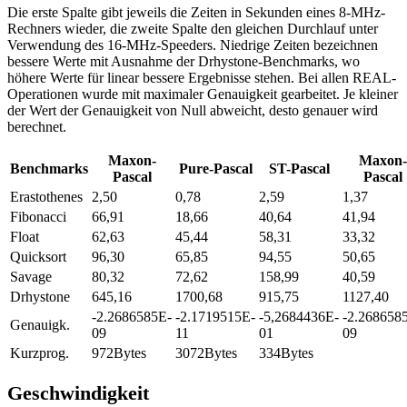
Die erste Spalte gibt jeweils die Zeiten in Sekunden eines 8-MHz-
Rechners wieder, die zweite Spalte den gleichen Durchlauf unter
Verwendung des 16-MHz-Speeders. Niedrige Zeiten bezeichnen
bessere Werte mit Ausnahme der Drhystone-Benchmarks, wo
höhere Werte für linear bessere Ergebnisse stehen. Bei allen REAL-
Operationen wurde mit maximaler Genauigkeit gearbeitet. Je kleiner
der Wert der Genauigkeit von Null abweicht, desto genauer wird
berechnet.
Maxon-
Maxon-
Benchmarks
Pure-Pascal
ST-Pascal
Pascal
Pascal
Erastothenes
2,50
0,78
2,59
1,37
Fibonacci
66,91
18,66
40,64
41,94
Float
62,63
45,44
58,31
33,32
Quicksort
96,30
65,85
94,55
50,65
Savage
80,32
72,62
158,99
40,59
Drhystone
645,16
1700,68
915,75
1127,40
-2.2686585E-
-2.1719515E-
-5,2684436E-
-2.268658
Genauigk.
09
11
01
09
Kurzprog.
972Bytes
3072Bytes
334Bytes
Geschwindigkeit