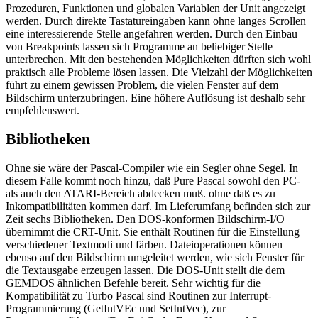
Prozeduren, Funktionen und globalen Variablen der Unit angezeigt
werden. Durch direkte Tastatureingaben kann ohne langes Scrollen
eine interessierende Stelle angefahren werden. Durch den Einbau
von Breakpoints lassen sich Programme an beliebiger Stelle
unterbrechen. Mit den bestehenden Möglichkeiten dürften sich wohl
praktisch alle Probleme lösen lassen. Die Vielzahl der Möglichkeiten
führt zu einem gewissen Problem, die vielen Fenster auf dem
Bildschirm unterzubringen. Eine höhere Auflösung ist deshalb sehr
empfehlenswert.
Bibliotheken
Ohne sie wäre der Pascal-Compiler wie ein Segler ohne Segel. In
diesem Falle kommt noch hinzu, daß Pure Pascal sowohl den PC-
als auch den ATARI-Bereich abdecken muß. ohne daß es zu
Inkompatibilitäten kommen darf. Im Lieferumfang befinden sich zur
Zeit sechs Bibliotheken. Den DOS-konformen Bildschirm-I/O
übernimmt die CRT-Unit. Sie enthält Routinen für die Einstellung
verschiedener Textmodi und färben. Dateioperationen können
ebenso auf den Bildschirm umgeleitet werden, wie sich Fenster für
die Textausgabe erzeugen lassen. Die DOS-Unit stellt die dem
GEMDOS ähnlichen Befehle bereit. Sehr wichtig für die
Kompatibilität zu Turbo Pascal sind Routinen zur Interrupt-
Programmierung (GetIntVEc und SetIntVec), zur