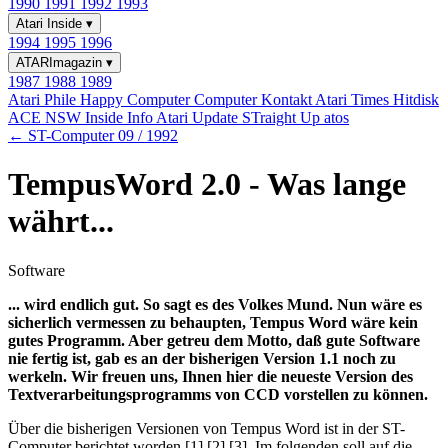
1990
1991
1992
1993
Atari Inside
▾
1994
1995
1996
ATARImagazin
▾
1987
1988
1989
Atari Phile
Happy Computer
Computer Kontakt
Atari Times
Hitdisk
ACE NSW Inside Info
Atari Update
STraight Up
atos
← ST-Computer 09 / 1992
TempusWord 2.0 - Was lange
währt...
Software
... wird endlich gut. So sagt es des Volkes Mund. Nun wäre es
sicherlich vermessen zu behaupten, Tempus Word wäre kein
gutes Programm. Aber getreu dem Motto, daß gute Software
nie fertig ist, gab es an der bisherigen Version 1.1 noch zu
werkeln. Wir freuen uns, Ihnen hier die neueste Version des
Textverarbeitungsprogramms von CCD vorstellen zu können.
Über die bisherigen Versionen von Tempus Word ist in der ST-
Computer berichtet worden [1],[2],[3]. Im folgenden soll auf die