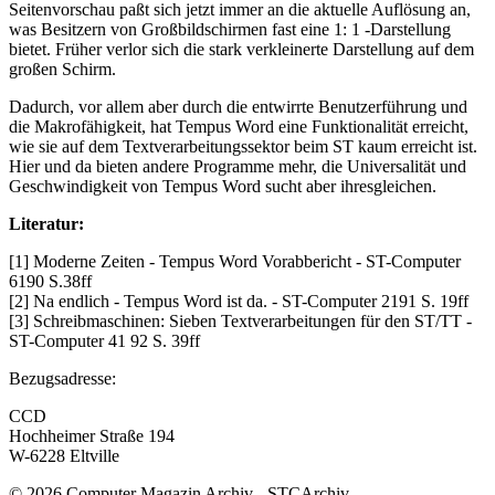
Seitenvorschau paßt sich jetzt immer an die aktuelle Auflösung an,
was Besitzern von Großbildschirmen fast eine 1: 1 -Darstellung
bietet. Früher verlor sich die stark verkleinerte Darstellung auf dem
großen Schirm.
Dadurch, vor allem aber durch die entwirrte Benutzerführung und
die Makrofähigkeit, hat Tempus Word eine Funktionalität erreicht,
wie sie auf dem Textverarbeitungssektor beim ST kaum erreicht ist.
Hier und da bieten andere Programme mehr, die Universalität und
Geschwindigkeit von Tempus Word sucht aber ihresgleichen.
Literatur:
[1] Moderne Zeiten - Tempus Word Vorabbericht - ST-Computer
6190 S.38ff
[2] Na endlich - Tempus Word ist da. - ST-Computer 2191 S. 19ff
[3] Schreibmaschinen: Sieben Textverarbeitungen für den ST/TT -
ST-Computer 41 92 S. 39ff
Bezugsadresse:
CCD
Hochheimer Straße 194
W-6228 Eltville
© 2026 Computer Magazin Archiv - STCArchiv