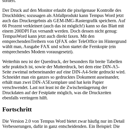
sortiert.
Der Druck auf den Monitor erlaubt die pixelgenaue Kontrolle des
Druckbildes; sozusagen als Abfallprodukt kann Tempus Word jetzt
auch das Druckergebnis als GEM-IMG-Rastergrafik speichern. Auf
66 Prozent verkleinert (auch das ist möglich!) kann so das Blatt mit
einem 200DPI Fax versandt werden. Doch dessen nicht genug:
TempusWord kann jetzt auch direkt faxen. Mit den
entsprechendenTreibern von QFAX oder TeleOffice im Hintergrund
wählt man, Ausgabe FAX und schon startet die Fernkopie (ein
entsprechendes Modem vorausgesetzt).
Weiterhin neu ist der Querdruck, der besonders für breite Tabellen
sehr praktisch ist, sowie der Mutterdruck, bei dem eine DIN-A5-
Seite zweimal nebeneinander auf eine DIN-A4-Seite gedruckt wird.
Schneidet man ein ganzes so gedrucktes Dokument auseinander,
erhält man zwei DIN-A5Exemplare und hat kein Papier
verschwendet. Last not least ist die Zwischenlagerung der
Druckdaten auf der Festplatte möglich, was die Druckzeiten
ebenfalls verringern hilft.
Fortschritt
Die Version 2.0 von Tempus Word bietet zwar häufig nur im Detail
Verbesserungen, dafür in ganz entscheidenden. Ein Beispiel: Die