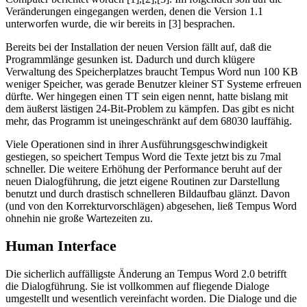
Veränderungen eingegangen werden, denen die Version 1.1
unterworfen wurde, die wir bereits in [3] besprachen.
Bereits bei der Installation der neuen Version fällt auf, daß die
Programmlänge gesunken ist. Dadurch und durch klügere
Verwaltung des Speicherplatzes braucht Tempus Word nun 100 KB
weniger Speicher, was gerade Benutzer kleiner ST Systeme erfreuen
dürfte. Wer hingegen einen TT sein eigen nennt, hatte bislang mit
dem äußerst lästigen 24-Bit-Problem zu kämpfen. Das gibt es nicht
mehr, das Programm ist uneingeschränkt auf dem 68030 lauffähig.
Viele Operationen sind in ihrer Ausführungsgeschwindigkeit
gestiegen, so speichert Tempus Word die Texte jetzt bis zu 7mal
schneller. Die weitere Erhöhung der Performance beruht auf der
neuen Dialogführung, die jetzt eigene Routinen zur Darstellung
benutzt und durch drastisch schnelleren Bildaufbau glänzt. Davon
(und von den Korrekturvorschlägen) abgesehen, ließ Tempus Word
ohnehin nie große Wartezeiten zu.
Human Interface
Die sicherlich auffälligste Änderung an Tempus Word 2.0 betrifft
die Dialogführung. Sie ist vollkommen auf fliegende Dialoge
umgestellt und wesentlich vereinfacht worden. Die Dialoge und die