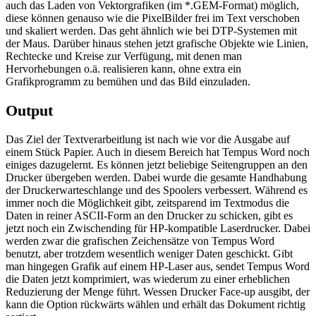
auch das Laden von Vektorgrafiken (im *.GEM-Format) möglich,
diese können genauso wie die PixelBilder frei im Text verschoben
und skaliert werden. Das geht ähnlich wie bei DTP-Systemen mit
der Maus. Darüber hinaus stehen jetzt grafische Objekte wie Linien,
Rechtecke und Kreise zur Verfügung, mit denen man
Hervorhebungen o.ä. realisieren kann, ohne extra ein
Grafikprogramm zu bemühen und das Bild einzuladen.
Output
Das Ziel der Textverarbeitlung ist nach wie vor die Ausgabe auf
einem Stück Papier. Auch in diesem Bereich hat Tempus Word noch
einiges dazugelernt. Es können jetzt beliebige Seitengruppen an den
Drucker übergeben werden. Dabei wurde die gesamte Handhabung
der Druckerwarteschlange und des Spoolers verbessert. Während es
immer noch die Möglichkeit gibt, zeitsparend im Textmodus die
Daten in reiner ASCII-Form an den Drucker zu schicken, gibt es
jetzt noch ein Zwischending für HP-kompatible Laserdrucker. Dabei
werden zwar die grafischen Zeichensätze von Tempus Word
benutzt, aber trotzdem wesentlich weniger Daten geschickt. Gibt
man hingegen Grafik auf einem HP-Laser aus, sendet Tempus Word
die Daten jetzt komprimiert, was wiederum zu einer erheblichen
Reduzierung der Menge führt. Wessen Drucker Face-up ausgibt, der
kann die Option rückwärts wählen und erhält das Dokument richtig