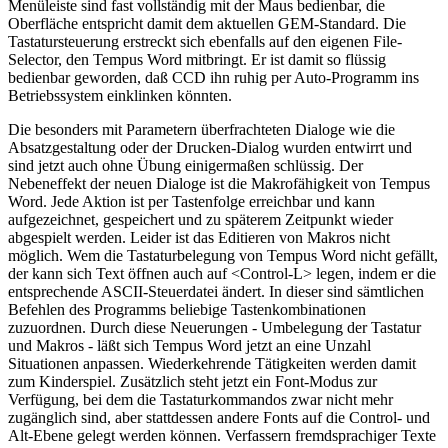
Menüleiste sind fast vollständig mit der Maus bedienbar, die
Oberfläche entspricht damit dem aktuellen GEM-Standard. Die
Tastatursteuerung erstreckt sich ebenfalls auf den eigenen File-
Selector, den Tempus Word mitbringt. Er ist damit so flüssig
bedienbar geworden, daß CCD ihn ruhig per Auto-Programm ins
Betriebssystem einklinken könnten.
Die besonders mit Parametern überfrachteten Dialoge wie die
Absatzgestaltung oder der Drucken-Dialog wurden entwirrt und
sind jetzt auch ohne Übung einigermaßen schlüssig. Der
Nebeneffekt der neuen Dialoge ist die Makrofähigkeit von Tempus
Word. Jede Aktion ist per Tastenfolge erreichbar und kann
aufgezeichnet, gespeichert und zu späterem Zeitpunkt wieder
abgespielt werden. Leider ist das Editieren von Makros nicht
möglich. Wem die Tastaturbelegung von Tempus Word nicht gefällt,
der kann sich Text öffnen auch auf <Control-L> legen, indem er die
entsprechende ASCII-Steuerdatei ändert. In dieser sind sämtlichen
Befehlen des Programms beliebige Tastenkombinationen
zuzuordnen. Durch diese Neuerungen - Umbelegung der Tastatur
und Makros - läßt sich Tempus Word jetzt an eine Unzahl
Situationen anpassen. Wiederkehrende Tätigkeiten werden damit
zum Kinderspiel. Zusätzlich steht jetzt ein Font-Modus zur
Verfügung, bei dem die Tastaturkommandos zwar nicht mehr
zugänglich sind, aber stattdessen andere Fonts auf die Control- und
Alt-Ebene gelegt werden können. Verfassern fremdsprachiger Texte