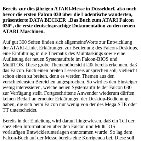
Bereits zur diesjährigen ATARI-Messe in Düsseldorf, also noch
bevor die ersten Falcon 030 über die Ladentische wanderten,
präsentierte DATA BECKER „Das Buch zum ATARI Falcon
030“, die erste deutschsprachige Dokumentation zu den neuen
ATARI-Maschinen.
Auf gut 300 Seiten finden sich allgemeineWorte zur Entwicklung
der ATARI-Linie, Erklärungen zur Bedienung des Falcon-Desktops,
eine Einführung in die Thematik des Multitaskings sowie eine
Auflistung der neuen Systemaufrufe im Falcon-BIOS und
MultiTOS. Diese grobe Themenübersicht läßt bereits erkennen, daß
das Falcon-Buch einen breiten Leserkreis ansprechen soll, vielleicht
schon einen zu breiten, denn es werden Themen aus den
verschiedensten Bereichen angesprochen. So wird es den Einsteiger
wenig interessieren, welche neuen Systemaufrufe der Falcon 030
zur Verfügung stellt. Fortgeschrittene Anwender wiederum dürften
keinen Bedarf an erneuter Erklärungen der Desktop-Bedienung
haben, die sich beim Falcon nur wenig von der des Mega-STE oder
TT unterscheidet.
Bereits in der Einleitung wird darauf hingewiesen, daß ein Teil der
speziellen Informationen über den Falcon und MultiTOS
vorläufigen Entwicklerunterlagen entnommen wurde. So lag dem
Falcon-Buch auf der Messe bereits eine Korrigenda bei. Diese soll