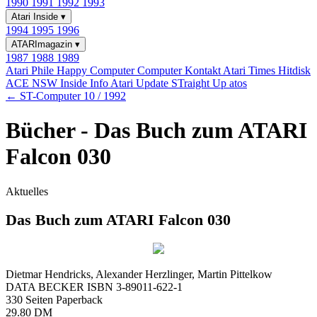
1990
1991
1992
1993
Atari Inside
▾
1994
1995
1996
ATARImagazin
▾
1987
1988
1989
Atari Phile
Happy Computer
Computer Kontakt
Atari Times
Hitdisk
ACE NSW Inside Info
Atari Update
STraight Up
atos
← ST-Computer 10 / 1992
Bücher - Das Buch zum ATARI
Falcon 030
Aktuelles
Das Buch zum ATARI Falcon 030
Dietmar Hendricks, Alexander Herzlinger, Martin Pittelkow
DATA BECKER ISBN 3-89011-622-1
330 Seiten Paperback
29.80 DM