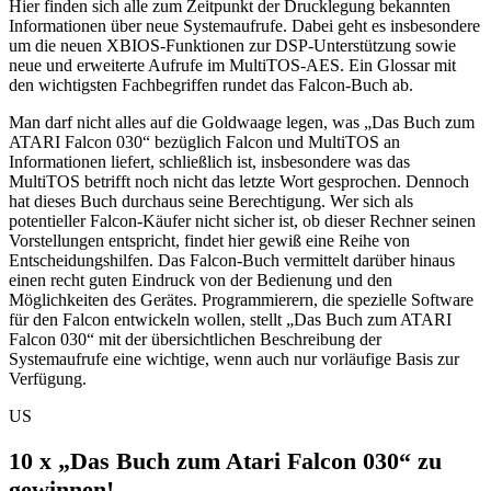
Hier finden sich alle zum Zeitpunkt der Drucklegung bekannten
Informationen über neue Systemaufrufe. Dabei geht es insbesondere
um die neuen XBIOS-Funktionen zur DSP-Unterstützung sowie
neue und erweiterte Aufrufe im MultiTOS-AES. Ein Glossar mit
den wichtigsten Fachbegriffen rundet das Falcon-Buch ab.
Man darf nicht alles auf die Goldwaage legen, was „Das Buch zum
ATARI Falcon 030“ bezüglich Falcon und MultiTOS an
Informationen liefert, schließlich ist, insbesondere was das
MultiTOS betrifft noch nicht das letzte Wort gesprochen. Dennoch
hat dieses Buch durchaus seine Berechtigung. Wer sich als
potentieller Falcon-Käufer nicht sicher ist, ob dieser Rechner seinen
Vorstellungen entspricht, findet hier gewiß eine Reihe von
Entscheidungshilfen. Das Falcon-Buch vermittelt darüber hinaus
einen recht guten Eindruck von der Bedienung und den
Möglichkeiten des Gerätes. Programmierern, die spezielle Software
für den Falcon entwickeln wollen, stellt „Das Buch zum ATARI
Falcon 030“ mit der übersichtlichen Beschreibung der
Systemaufrufe eine wichtige, wenn auch nur vorläufige Basis zur
Verfügung.
US
10 x „Das Buch zum Atari Falcon 030“ zu
gewinnen!