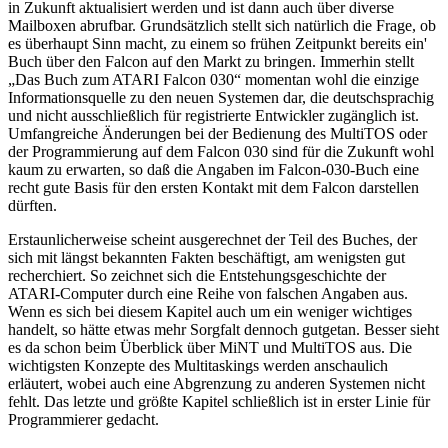
in Zukunft aktualisiert werden und ist dann auch über diverse
Mailboxen abrufbar. Grundsätzlich stellt sich natürlich die Frage, ob
es überhaupt Sinn macht, zu einem so frühen Zeitpunkt bereits ein'
Buch über den Falcon auf den Markt zu bringen. Immerhin stellt
„Das Buch zum ATARI Falcon 030“ momentan wohl die einzige
Informationsquelle zu den neuen Systemen dar, die deutschsprachig
und nicht ausschließlich für registrierte Entwickler zugänglich ist.
Umfangreiche Änderungen bei der Bedienung des MultiTOS oder
der Programmierung auf dem Falcon 030 sind für die Zukunft wohl
kaum zu erwarten, so daß die Angaben im Falcon-030-Buch eine
recht gute Basis für den ersten Kontakt mit dem Falcon darstellen
dürften.
Erstaunlicherweise scheint ausgerechnet der Teil des Buches, der
sich mit längst bekannten Fakten beschäftigt, am wenigsten gut
recherchiert. So zeichnet sich die Entstehungsgeschichte der
ATARI-Computer durch eine Reihe von falschen Angaben aus.
Wenn es sich bei diesem Kapitel auch um ein weniger wichtiges
handelt, so hätte etwas mehr Sorgfalt dennoch gutgetan. Besser sieht
es da schon beim Überblick über MiNT und MultiTOS aus. Die
wichtigsten Konzepte des Multitaskings werden anschaulich
erläutert, wobei auch eine Abgrenzung zu anderen Systemen nicht
fehlt. Das letzte und größte Kapitel schließlich ist in erster Linie für
Programmierer gedacht.