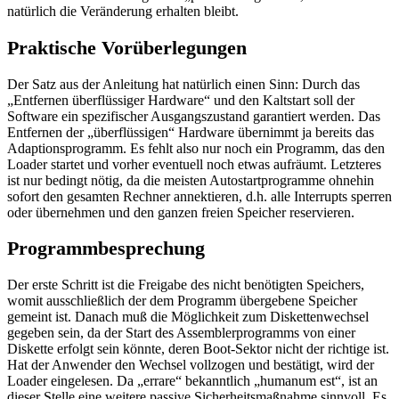
natürlich die Veränderung erhalten bleibt.
Praktische Vorüberlegungen
Der Satz aus der Anleitung hat natürlich einen Sinn: Durch das
„Entfernen überflüssiger Hardware“ und den Kaltstart soll der
Software ein spezifischer Ausgangszustand garantiert werden. Das
Entfernen der „überflüssigen“ Hardware übernimmt ja bereits das
Adaptionsprogramm. Es fehlt also nur noch ein Programm, das den
Loader startet und vorher eventuell noch etwas aufräumt. Letzteres
ist nur bedingt nötig, da die meisten Autostartprogramme ohnehin
sofort den gesamten Rechner annektieren, d.h. alle Interrupts sperren
oder übernehmen und den ganzen freien Speicher reservieren.
Programmbesprechung
Der erste Schritt ist die Freigabe des nicht benötigten Speichers,
womit ausschließlich der dem Programm übergebene Speicher
gemeint ist. Danach muß die Möglichkeit zum Diskettenwechsel
gegeben sein, da der Start des Assemblerprogramms von einer
Diskette erfolgt sein könnte, deren Boot-Sektor nicht der richtige ist.
Hat der Anwender den Wechsel vollzogen und bestätigt, wird der
Loader eingelesen. Da „errare“ bekanntlich „humanum est“, ist an
dieser Stelle eine weitere passive Sicherheitsmaßnahme sinnvoll. Es