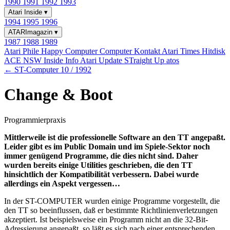
1990
1991
1992
1993
Atari Inside
▾
1994
1995
1996
ATARImagazin
▾
1987
1988
1989
Atari Phile
Happy Computer
Computer Kontakt
Atari Times
Hitdisk
ACE NSW Inside Info
Atari Update
STraight Up
atos
← ST-Computer 10 / 1992
Change & Boot
Programmierpraxis
Mittlerweile ist die professionelle Software an den TT angepaßt.
Leider gibt es im Public Domain und im Spiele-Sektor noch
immer genügend Programme, die dies nicht sind. Daher
wurden bereits einige Utilities geschrieben, die den TT
hinsichtlich der Kompatibilität verbessern. Dabei wurde
allerdings ein Aspekt vergessen…
In der ST-COMPUTER wurden einige Programme vorgestellt, die
den TT so beeinflussen, daß er bestimmte Richtlinienverletzungen
akzeptiert. Ist beispielsweise ein Programm nicht an die 32-Bit-
Adressierung angepaßt, so läßt es sich nach einer entsprechenden