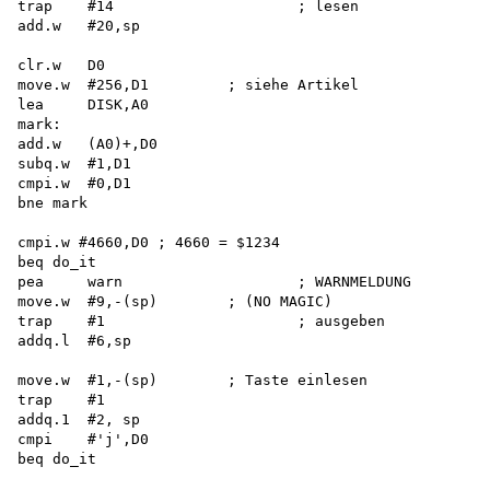
trap	#14			; lesen

add.w	#20,sp

clr.w	D0

move.w	#256,D1		; siehe	Artikel

lea	DISK,A0

mark:

add.w	(A0)+,D0

subq.w	#1,D1

cmpi.w	#0,D1

bne mark

cmpi.w #4660,D0 ; 4660 = $1234 

beq do_it

pea	warn			; WARNMELDUNG

move.w	#9,-(sp)	; (NO MAGIC)

trap	#1			; ausgeben

addq.l	#6,sp

move.w	#1,-(sp)	; Taste einlesen

trap	#1

addq.1	#2, sp

cmpi	#'j',D0

beq do_it
