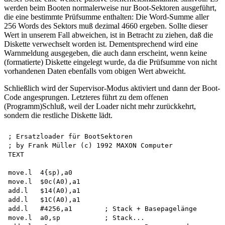
werden beim Booten normalerweise nur Boot-Sektoren ausgeführt,
die eine bestimmte Prüfsumme enthalten: Die Word-Summe aller
256 Words des Sektors muß dezimal 4660 ergeben. Sollte dieser
Wert in unserem Fall abweichen, ist in Betracht zu ziehen, daß die
Diskette verwechselt worden ist. Dementsprechend wird eine
Warnmeldung ausgegeben, die auch dann erscheint, wenn keine
(formatierte) Diskette eingelegt wurde, da die Prüfsumme von nicht
vorhandenen Daten ebenfalls vom obigen Wert abweicht.
Schließlich wird der Supervisor-Modus aktiviert und dann der Boot-
Code angesprungen. Letzteres führt zu dem offenen
(Programm)Schluß, weil der Loader nicht mehr zurückkehrt,
sondern die restliche Diskette lädt.
; Ersatzloader für BootSektoren

; by Frank Müller (c) 1992 MAXON Computer

TEXT

move.l	4{sp),a0

move.l	$0c(A0),a1

add.l	$14(A0),a1

add.l	$1C(A0),a1

add.l	#4256,a1	; Stack	+ Basepagelänge

move.l	a0,sp		; Stack...
