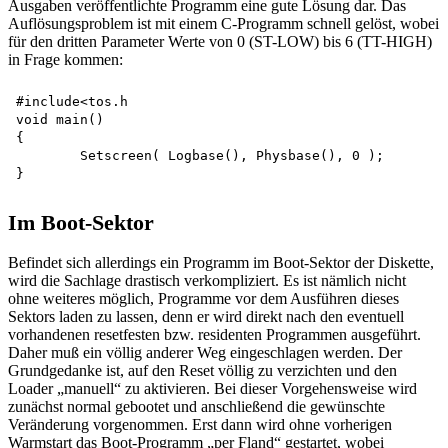
Ausgaben veröffentlichte Programm eine gute Lösung dar. Das
Auflösungsproblem ist mit einem C-Programm schnell gelöst, wobei
für den dritten Parameter Werte von 0 (ST-LOW) bis 6 (TT-HIGH)
in Frage kommen:
#include<tos.h 

void main()

{

	Setscreen( Logbase(), Physbase(), 0 );

Im Boot-Sektor
Befindet sich allerdings ein Programm im Boot-Sektor der Diskette,
wird die Sachlage drastisch verkompliziert. Es ist nämlich nicht
ohne weiteres möglich, Programme vor dem Ausführen dieses
Sektors laden zu lassen, denn er wird direkt nach den eventuell
vorhandenen resetfesten bzw. residenten Programmen ausgeführt.
Daher muß ein völlig anderer Weg eingeschlagen werden. Der
Grundgedanke ist, auf den Reset völlig zu verzichten und den
Loader „manuell“ zu aktivieren. Bei dieser Vorgehensweise wird
zunächst normal gebootet und anschließend die gewünschte
Veränderung vorgenommen. Erst dann wird ohne vorherigen
Warmstart das Boot-Programm „per Fland“ gestartet, wobei