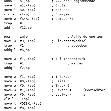
adda.l	a1,sp		; ... ans Programmende

move.l	a1,-(sp)	; Größe

move.l	a0,-(sp)	; Adresse

clr.w	-(sp)		; Dummy-Null

move.w	#$4A,-(sp)	; Gemdos 74

trap	#1

add.l	#12,sp

pea	info			; Aufforderung zum

move.w	#9,-(sp)	; Diskettenwechsel

trap	#1			; ausgeben

addq.l	#6,sp

move.w	#1,-(sp)	; Auf Tastendruck

trap	#1			; warten

addq.l	#2,sp

move.w	#1,-(sp)	; 1 Sektor

move.w	#0,-(sp)	; Seite 0

move.w	#0,-(sp)	; Track 0

move.w	#1,-(sp)	; Sektor 1	(Bootsektor)

move.w	#0,-(sp)	; Laufwerk	a

clr.l	-(sp)

move.l	#DISK,-(sp)

move.w	#8,-(sp)
