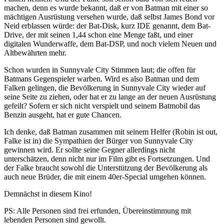
machen, denn es wurde bekannt, daß er von Batman mit einer so
mächtigen Ausrüstung versehen wurde, daß selbst James Bond vor
Neid erblassen würde: der Bat-Disk, kurz IDE genannt, dem Bat-
Drive, der mit seinen 1,44 schon eine Menge faßt, und einer
digitalen Wunderwaffe, dem Bat-DSP, und noch vielem Neuen und
Altbewährten mehr.
Schon wurden in Sunnyvale City Stimmen laut; die offen für
Batmans Gegenspieler warben. Wird es also Batman und dem
Falken gelingen, die Bevölkerung in Sunnyvale City wieder auf
seine Seite zu ziehen, oder hat er zu lange an der neuen Ausrüstung
gefeilt? Sofern er sich nicht verspielt und seinem Batmobil das
Benzin ausgeht, hat er gute Chancen.
Ich denke, daß Batman zusammen mit seinem Helfer (Robin ist out,
Falke ist in) die Sympathien der Bürger von Sunnyvale City
gewinnen wird. Er sollte seine Gegner allerdings nicht
unterschätzen, denn nicht nur im Film gibt es Fortsetzungen. Und
der Falke braucht sowohl die Unterstützung der Bevölkerung als
auch neue Brüder, die mit einem 40er-Special umgehen können.
Demnächst in diesem Kino!
PS: Alle Personen sind frei erfunden, Übereinstimmung mit
lebenden Personen sind gewollt.