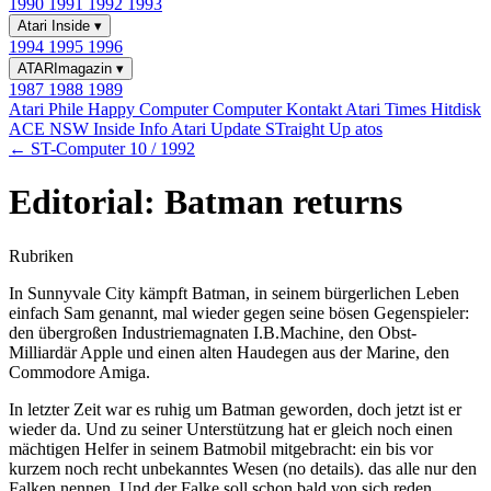
1990
1991
1992
1993
Atari Inside
▾
1994
1995
1996
ATARImagazin
▾
1987
1988
1989
Atari Phile
Happy Computer
Computer Kontakt
Atari Times
Hitdisk
ACE NSW Inside Info
Atari Update
STraight Up
atos
← ST-Computer 10 / 1992
Editorial: Batman returns
Rubriken
In Sunnyvale City kämpft Batman, in seinem bürgerlichen Leben
einfach Sam genannt, mal wieder gegen seine bösen Gegenspieler:
den übergroßen Industriemagnaten I.B.Machine, den Obst-
Milliardär Apple und einen alten Haudegen aus der Marine, den
Commodore Amiga.
In letzter Zeit war es ruhig um Batman geworden, doch jetzt ist er
wieder da. Und zu seiner Unterstützung hat er gleich noch einen
mächtigen Helfer in seinem Batmobil mitgebracht: ein bis vor
kurzem noch recht unbekanntes Wesen (no details). das alle nur den
Falken nennen. Und der Falke soll schon bald von sich reden