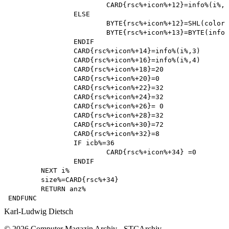
			CARD{rsc%+icon%+12}=info%(i%,2)

		ELSE

			BYTE{rsc%+icon%+12}=SHL(color%,4)

			BYTE{rsc%+icon%+13}=BYTE(info%(i%,2))

		ENDIF

		CARD{rsc%+icon%+14}=info%(i%,3)

		CARD{rsc%+icon%+16}=info%(i%,4)

		CARD{rsc%+icon%+18}=20

		CARD{rsc%+icon%+20}=0

		CARD{rsc%+icon%+22}=32

		CARD{rsc%+icon%+24}=32

		CARD{rsc%+icon%+26}= 0

		CARD{rsc%+icon%+28}=32

		CARD{rsc%+icon%+30}=72

		CARD{rsc%+icon%+32}=8

		IF icb%=36

			CARD{rsc%+icon%+34} =0 

		ENDIF 

	NEXT i%

	size%=CARD{rsc%+34}

	RETURN anz%

Karl-Ludwig Dietsch
© 2026 Computer Magazin Archiv - STCArchiv