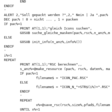
	END

ENDIF

'

ALERT 2,"Soll gepackt werden ?",2," Nein | Ja ",pac% 

DEC pac% ! 0 = nicht ... , 1 = packen

IF pac%=1

	PRINT AT(1,1);"gleich Icons suchen",

	GOSUB suche_gleiche_masken(pac%,rsc%,n_anz%,maske%,info%())

ELSE

	GOSUB init_info(n_anz%,info%())

ENDIF

'

i%=1

REPEAT

	PRINT AT(1,1);"RSC berechnen",, 

	s_anz%=@make_resource (pac%, rsc%, daten%, maske%, icb%, color%, n_anz%, size%, info%()) 

	IF pac%=1

		filename$ = "ICON_PAC.RSC"

	ELSE

		filename$ = "ICON_N_"+STR$(i%)+".RSC""

	ENDIF

	'

	REPEAT

		x%=@save_rsc(rsc%,size%,pfad$,filename$)

	UNTIL x%=1
