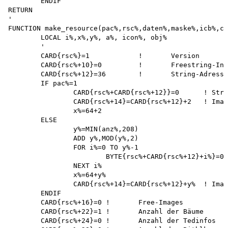
	ENDIF 

RETURN

'

FUNCTION make_resource(pac%,rsc%,daten%,maske%,icb%,co
	LOCAL i%,x%,y%, a%, icon%, obj%

	'

	CARD{rsc%}=1		!	Version

	CARD{rsc%+10}=0		!	Freestring-Index-Tabelle

	CARD{rsc%+12}=36	!	String-Adresse

	IF pac%=1

		CARD{rsc%+CARD{rsc%+12}}=0	! Strings

		CARD{rsc%+14}=CARD{rsc%+12}+2	! Images

		x%=64+2 

	ELSE

		y%=MIN(anz%,208)

		ADD y%,MOD(y%,2)

		FOR i%=0 TO y%-1

			BYTE{rsc%+CARD{rsc%+12}+i%}=0 ! Strings 

		NEXT i% 

		x%=64+y%

		CARD{rsc%+14}=CARD{rsc%+12}+y%	! Images

	ENDIF

	CARD{rsc%+16}=0	!	Free-Images

	CARD{rsc%+22}=1	!	Anzahl der Bäume

	CARD{rsc%+24}=0	!	Anzahl der Tedinfos
