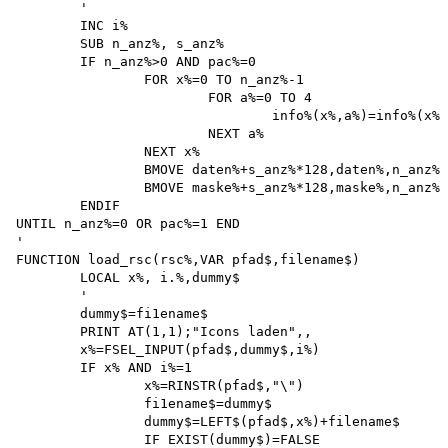
	'

	INC i%

	SUB n_anz%, s_anz%

	IF n_anz%>0 AND pac%=0 

		FOR x%=0 TO n_anz%-1 

			FOR a%=0 TO 4

				info%(x%,a%)=info%(x%+s_anz%,a%)

			NEXT a%

		NEXT x%

		BMOVE daten%+s_anz%*128,daten%,n_anz%*128 

		BMOVE maske%+s_anz%*128,maske%,n_anz%*128 

	ENDIF

UNTIL n_anz%=0 OR pac%=1 END

'

FUNCTION load_rsc(rsc%,VAR pfad$,filename$)

	LOCAL x%, i.%,dummy$

	'

	dummy$=fi1ename$

	PRINT AT(1,1);"Icons laden",, 

	x%=FSEL_INPUT(pfad$,dummy$,i%)

	IF x% AND i%=1

		x%=RINSTR(pfad$,"\") 

		fi1ename$=dummy$

		dummy$=LEFT$(pfad$,x%)+filename$

		IF EXIST(dummy$)=FALSE 
