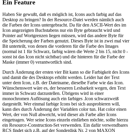
Ein Feature
Haben Sie gewußt, daß es möglich ist, Icons auch farbig auf das
Desktop zu bringen? In der Resource-Datei werden nämlich auch
die Farben der Icons untergebracht. Da für den ASCII-Wert des im
Icon angezeigten Buchstabens nur ein Byte gebraucht wird und
Pointer auf Wortgrenzen liegen müssen, wird das andere Byte für
die Speicherung der Farben genutzt. Dieses Byte ist in zwei mal vier
Bit unterteilt, von denen die vorderen für die Farbe des Images
(normal ist 1 für Schwarz, farbig wären die Werte 2 bis 15, nicht 0 -
sonst ist das Icon nicht sichtbar) und die hinteren für die Farbe der
Maske (immer 0) verantwortlich sind.
Durch Änderung der ersten vier Bit kann so die Farbigkeit des Icons
und damit die des Desktops erhöht werden. Leider hat der Text
unter dem Icon, z.B. der Dateiname, dieselbe Farbe wie das Icon.
Wünschenswert wäre es, der besseren Lesbarkeit wegen, den Text
immer in Schwarz darzustellen. Übrigens wird in einer
monochromen Auflösung auch ein farbiges .Icon schwarzweiß
dargestellt. Wer einmal farbige Icons bei sich ausprobieren will,
kann dies durch Änderung der Variablen color tun. Hat color einen
Wert, der von Null abweicht, wird dieser als Farbe aller Icons
eingetragen. Wer seine Icons einzeln einfärben möchte, sollte hierzu
ein Resource-Construction-Set verwenden. Ein dafür verwendbares
RCS findet sich z.B. auf der Sonderdisk Nr. 2 von MAXON