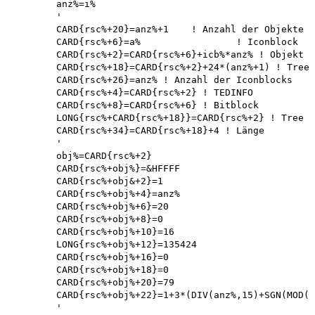
	anz%=i%

	'

	CARD{rsc%+20}=anz%+1	! Anzahl der Objekte 

	CARD{rsc%+6}=a%			! Iconblock

	CARD{rsc%+2}=CARD{rsc%+6}+icb%*anz% ! Objekt 

	CARD{rsc%+18}=CARD{rsc%+2}+24*(anz%+1) ! Tree 

	CARD{rsc%+26}=anz% ! Anzahl der Iconblocks 

	CARD{rsc%+4}=CARD{rsc%+2} ! TEDINFO 

	CARD{rsc%+8}=CARD{rsc%+6} ! Bitblock 

	LONG{rsc%+CARD{rsc%+18}}=CARD{rsc%+2} ! Tree 

	CARD{rsc%+34}=CARD{rsc%+18}+4 ! Länge

	'

	obj%=CARD{rsc%+2}

	CARD{rsc%+obj%}=&HFFFF 

	CARD{rsc%+obj&+2}=1 

	CARD{rsc%+obj%+4}=anz%

	CARD{rsc%+obj%+6}=20 

	CARD{rsc%+obj%+8}=0 

	CARD{rsc%+obj%+10}=16 

	LONG{rsc%+obj%+12}=135424 

	CARD{rsc%+obj%+16}=0 

	CARD{rsc%+obj%+18}=0 

	CARD{rsc%+obj%+20}=79 

	CARD{rsc%+obj%+22}=1+3*(DIV(anz%,15)+SGN(MOD(anz%,15)))

	'
