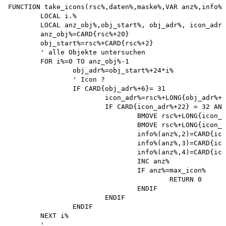
FUNCTION take_icons(rsc%,daten%,maske%,VAR anz%,info%(
	LOCAL i.%

	LOCAL anz_obj%,obj_start%, obj_adr%, icon_adr%

	anz_obj%=CARD{rsc%+20} 

	obj_start%=rsc%+CARD{rsc%+2}

	' alle Objekte untersuchen 

	FOR i%=0 TO anz_obj%-1

		obj_adr%=obj_start%+24*i%

		' Icon ?

		IF CARD{obj_adr%+6}= 31

			icon_adr%=rsc%+LONG{obj_adr%+12}

			IF CARD{icon_adr%+22} = 32 AND CARD{icon_adr%+24} = 32 

				BMOVE rsc%+LONG{icon_adr%},maske%+anz%*128,128 

				BMOVE rsc%+LONG{icon_adr%+4},daten%+anz%*128,128 

				info%(anz%,2)=CARD{icon_adr%+12} 

				info%(anz%,3)=CARD{icon_adr%+14} 

				info%(anz%,4)=CARD{icon_adr%+16}

				INC anz%

				IF anz%=max_icon%

					RETURN 0 

				ENDIF 

			ENDIF

		ENDIF

	NEXT i%

	'
