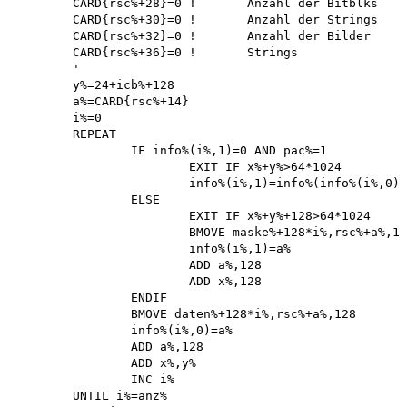
	CARD{rsc%+28}=0	!	Anzahl der Bitblks

	CARD{rsc%+30}=0	!	Anzahl der Strings

	CARD{rsc%+32}=0	!	Anzahl der Bilder

	CARD{rsc%+36}=0	!	Strings

	'

	y%=24+icb%+128 

	a%=CARD{rsc%+14} 

	i%=0 

	REPEAT

		IF info%(i%,1)=0 AND pac%=1 

			EXIT IF x%+y%>64*1024

			info%(i%,1)=info%(info%(i%,0),1)

		ELSE

			EXIT IF x%+y%+128>64*1024 

			BMOVE maske%+128*i%,rsc%+a%,128 

			info%(i%,1)=a%

			ADD a%,128 

			ADD x%,128 

		ENDIF

		BMOVE daten%+128*i%,rsc%+a%,128 

		info%(i%,0)=a%

		ADD a%,128 

		ADD x%,y%

		INC i%

	UNTIL i%=anz% 
