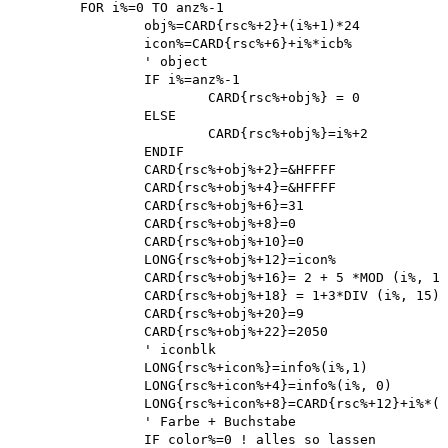
	FOR i%=0 TO anz%-1

		obj%=CARD{rsc%+2}+(i%+1)*24 

		icon%=CARD{rsc%+6}+i%*icb%

		' object 

		IF i%=anz%-1

			CARD{rsc%+obj%} = 0 

		ELSE

			CARD{rsc%+obj%}=i%+2

		ENDIF

		CARD{rsc%+obj%+2}=&HFFFF 

		CARD{rsc%+obj%+4}=&HFFFF 

		CARD{rsc%+obj%+6}=31 

		CARD{rsc%+obj%+8}=0 

		CARD{rsc%+obj%+10}=0 

		LONG{rsc%+obj%+12}=icon%

		CARD{rsc%+obj%+16}= 2 + 5 *MOD (i%, 15) 

		CARD{rsc%+obj%+18} = 1+3*DIV (i%, 15) 

		CARD{rsc%+obj%+20}=9 

		CARD{rsc%+obj%+22}=2050 

		' iconblk

		LONG{rsc%+icon%}=info%(i%,1) 

		LONG{rsc%+icon%+4}=info%(i%, 0)

		LONG{rsc%+icon%+8}=CARD{rsc%+12}+i%*(1-pac%)

		' Farbe + Buchstabe 

		IF color%=0 ! alles so lassen 
