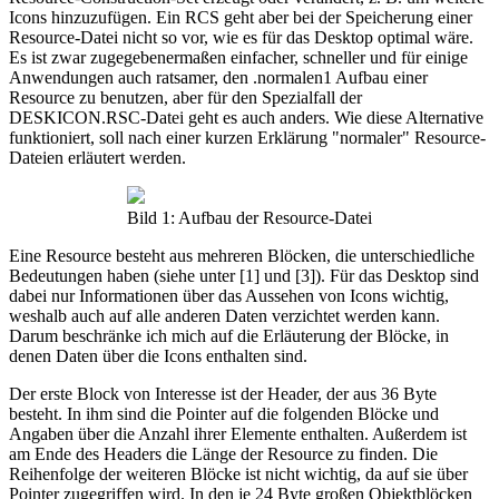
Icons hinzuzufügen. Ein RCS geht aber bei der Speicherung einer
Resource-Datei nicht so vor, wie es für das Desktop optimal wäre.
Es ist zwar zugegebenermaßen einfacher, schneller und für einige
Anwendungen auch ratsamer, den .normalen1 Aufbau einer
Resource zu benutzen, aber für den Spezialfall der
DESKICON.RSC-Datei geht es auch anders. Wie diese Alternative
funktioniert, soll nach einer kurzen Erklärung "normaler" Resource-
Dateien erläutert werden.
Bild 1: Aufbau der Resource-Datei
Eine Resource besteht aus mehreren Blöcken, die unterschiedliche
Bedeutungen haben (siehe unter [1] und [3]). Für das Desktop sind
dabei nur Informationen über das Aussehen von Icons wichtig,
weshalb auch auf alle anderen Daten verzichtet werden kann.
Darum beschränke ich mich auf die Erläuterung der Blöcke, in
denen Daten über die Icons enthalten sind.
Der erste Block von Interesse ist der Header, der aus 36 Byte
besteht. In ihm sind die Pointer auf die folgenden Blöcke und
Angaben über die Anzahl ihrer Elemente enthalten. Außerdem ist
am Ende des Headers die Länge der Resource zu finden. Die
Reihenfolge der weiteren Blöcke ist nicht wichtig, da auf sie über
Pointer zugegriffen wird. In den je 24 Byte großen Objektblöcken