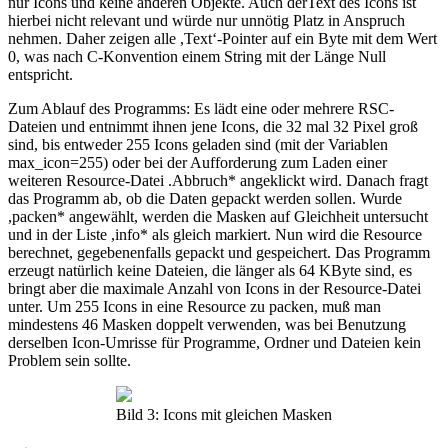
nur Icons und keine anderen Objekte. Auch derText des Icons ist
hierbei nicht relevant und würde nur unnötig Platz in Anspruch
nehmen. Daher zeigen alle ,Text‘-Pointer auf ein Byte mit dem Wert
0, was nach C-Konvention einem String mit der Länge Null
entspricht.
Zum Ablauf des Programms: Es lädt eine oder mehrere RSC-
Dateien und entnimmt ihnen jene Icons, die 32 mal 32 Pixel groß
sind, bis entweder 255 Icons geladen sind (mit der Variablen
max_icon=255) oder bei der Aufforderung zum Laden einer
weiteren Resource-Datei .Abbruch* angeklickt wird. Danach fragt
das Programm ab, ob die Daten gepackt werden sollen. Wurde
,packen* angewählt, werden die Masken auf Gleichheit untersucht
und in der Liste ,info* als gleich markiert. Nun wird die Resource
berechnet, gegebenenfalls gepackt und gespeichert. Das Programm
erzeugt natürlich keine Dateien, die länger als 64 KByte sind, es
bringt aber die maximale Anzahl von Icons in der Resource-Datei
unter. Um 255 Icons in eine Resource zu packen, muß man
mindestens 46 Masken doppelt verwenden, was bei Benutzung
derselben Icon-Umrisse für Programme, Ordner und Dateien kein
Problem sein sollte.
Bild 3: Icons mit gleichen Masken