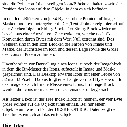
sind die Pointer auf die jeweiligen Icon-Blöcke enthalten sowie die
Position des Icons auf dem Objekt, in dem es sich befindet.
In den Icon-Blöcken von je 34 Byte sind die Pointer auf Image,
Masken und Text untergebracht. Der ,Text‘-Pointer zeigt hierbei auf
eine Zeichenfolge im String-Block. Der String-Block wiederum
besteht aus einer Anzahl von Zeichenketten, welche nach C-
Konvention durch Bytes mit dem Wert Null getrennt sind. Des
weiteren sind in den Icon-Blöcken die Farben von Image und
Maske, der Buchstabe im Icon und dessen Lage sowie die Größe
des Icons in Pixeln zu finden.
Unentbehrlich zur Darstellung eines Icons ist noch der Imageblock,
in dem die Bit-Muster der Icons, aufgeteilt in Image und Maske,
gespeichert sind. Das Desktop erwartet Icons mit einer Größe von
32 mal 32 Pixeln. Daraus folgt eine Länge von 128 Byte sowohl für
das Image als auch für die Maske eines Icons. Im Image-Block
werden die Icons normalerweise nacheinander untergebracht.
Als letzter Block ist der Tree-Index-Block zu nennen, der vier Byte
große Pointer auf die Objektbäume enthält. Bei nur einem
Objektbaum, wie im Fall der DESKICON.RSC-Datei, zeigt der
Tree-Index einfach auf das erste Objekt.
Die Idee