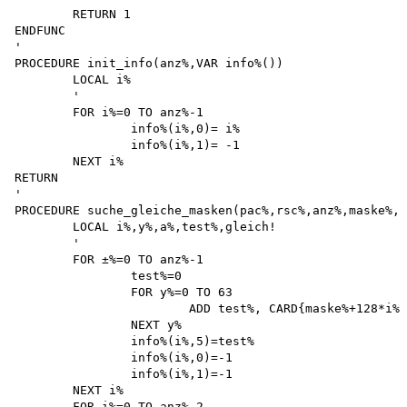
	RETURN 1 

ENDFUNC

'

PROCEDURE init_info(anz%,VAR info%())

	LOCAL i%

	'

	FOR i%=0 TO anz%-1

		info%(i%,0)= i% 

		info%(i%,1)= -1 

	NEXT i%

RETURN

'

PROCEDURE suche_gleiche_masken(pac%,rsc%,anz%,maske%,V
	LOCAL i%,y%,a%,test%,gleich!

	'

	FOR ±%=0 TO anz%-1 

		test%=0

		FOR y%=0 TO 63

			ADD test%, CARD{maske%+128*i%+2*y%}

		NEXT y%

		info%(i%,5)=test% 

		info%(i%,0)=-1 

		info%(i%,1)=-1

	NEXT i%

	FOR i%=0 TO anz%-2 
