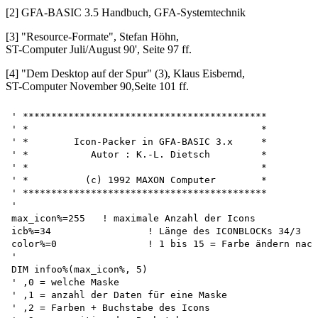
[2] GFA-BASIC 3.5 Handbuch, GFA-Systemtechnik
[3] "Resource-Formate", Stefan Höhn,
ST-Computer Juli/August 90', Seite 97 ff.
[4] "Dem Desktop auf der Spur" (3), Klaus Eisbernd,
ST-Computer November 90,Seite 101 ff.
' *******************************************

' *                                         *

' *        Icon-Packer in GFA-BASIC 3.x     *

' *           Autor : K.-L. Dietsch         *

' *                                         *

' *          (c) 1992 MAXON Computer        *

' *******************************************

'

max_icon%=255	! maximale Anzahl der Icons 

icb%=34			! Länge des ICONBLOCKs 34/3 

color%=0		! 1 bis 15 = Farbe ändern nach

'

DIM infoo%(max_icon%, 5)

' ,0 = welche Maske

' ,1 = anzahl der Daten für eine Maske 

' ,2 = Farben + Buchstabe des Icons 
