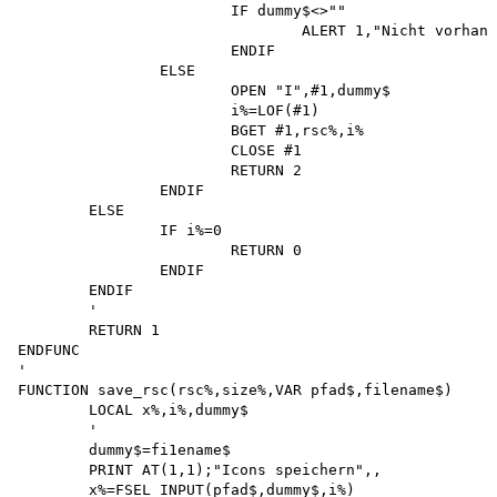
			IF dummy$<>""

				ALERT 1,"Nicht vorhanden !",1," OK ",i%

			ENDIF

		ELSE

			OPEN "I",#1,dummy$ 

			i%=LOF(#1)

			BGET #1,rsc%,i%

			CLOSE #1 

			RETURN 2 

		ENDIF 

	ELSE

		IF i%=0 

			RETURN 0 

		ENDIF 

	ENDIF

	'

	RETURN 1

ENDFUNC

'

FUNCTION save_rsc(rsc%,size%,VAR pfad$,filename$) 

	LOCAL x%,i%,dummy$

	'

	dummy$=fi1ename$

	PRINT AT(1,1);"Icons speichern",, 

	x%=FSEL_INPUT(pfad$,dummy$,i%)
