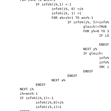
		IF info%(i%,1) =-1 

			info%(i%, 0) =i% 

			info%(i%, 1) =1 

			FOR a%=i%+1 TO anz%-1

				IF info%(i%, 5)=info%(a%,5) 

					gleich!=TRUE 

					FOR y%=0 TO 31

						IF LONG{maske%+128*i%+4*y%}<>LONG{maske%+128*a%+4*y%) 

							gleich!=FALSE 
						ENDIF 

					NEXT y%

					IF gleich!

						info%(a%,0)=i% 

						info%(a%,1)=0 

						INC info%(i%,1)

					ENDIF 

				ENDIF 

			NEXT a%

		ENDIF 

	NEXT i% 

	i%=anz%-1 

	IF info%(i%,1)=-1 

		info%(i%,0)=i% 

		info%(i%,1)=1 
