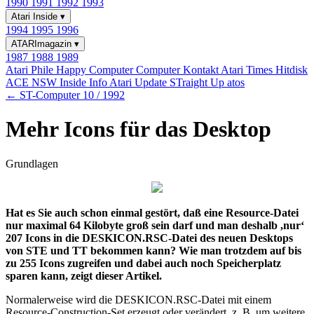
1990
1991
1992
1993
Atari Inside
▾
1994
1995
1996
ATARImagazin
▾
1987
1988
1989
Atari Phile
Happy Computer
Computer Kontakt
Atari Times
Hitdisk
ACE NSW Inside Info
Atari Update
STraight Up
atos
← ST-Computer 10 / 1992
Mehr Icons für das Desktop
Grundlagen
Hat es Sie auch schon einmal gestört, daß eine Resource-Datei
nur maximal 64 Kilobyte groß sein darf und man deshalb ,nur‘
207 Icons in die DESKICON.RSC-Datei des neuen Desktops
von STE und TT bekommen kann? Wie man trotzdem auf bis
zu 255 Icons zugreifen und dabei auch noch Speicherplatz
sparen kann, zeigt dieser Artikel.
Normalerweise wird die DESKICON.RSC-Datei mit einem
Resource-Construction-Set erzeugt oder verändert, z. B. um weitere