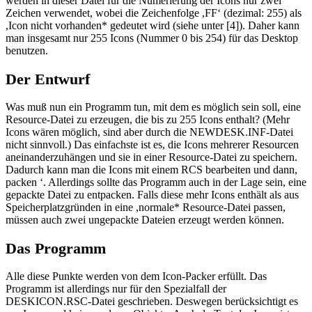
werden in dieser Datei für die Numerierung der Icons nur zwei
Zeichen verwendet, wobei die Zeichenfolge ,FF‘ (dezimal: 255) als
,Icon nicht vorhanden* gedeutet wird (siehe unter [4]). Daher kann
man insgesamt nur 255 Icons (Nummer 0 bis 254) für das Desktop
benutzen.
Der Entwurf
Was muß nun ein Programm tun, mit dem es möglich sein soll, eine
Resource-Datei zu erzeugen, die bis zu 255 Icons enthalt? (Mehr
Icons wären möglich, sind aber durch die NEWDESK.INF-Datei
nicht sinnvoll.) Das einfachste ist es, die Icons mehrerer Resourcen
aneinanderzuhängen und sie in einer Resource-Datei zu speichern.
Dadurch kann man die Icons mit einem RCS bearbeiten und dann,
packen ‘. Allerdings sollte das Programm auch in der Lage sein, eine
gepackte Datei zu entpacken. Falls diese mehr Icons enthält als aus
Speicherplatzgründen in eine ,normale* Resource-Datei passen,
müssen auch zwei ungepackte Dateien erzeugt werden können.
Das Programm
Alle diese Punkte werden von dem Icon-Packer erfüllt. Das
Programm ist allerdings nur für den Spezialfall der
DESKICON.RSC-Datei geschrieben. Deswegen berücksichtigt es