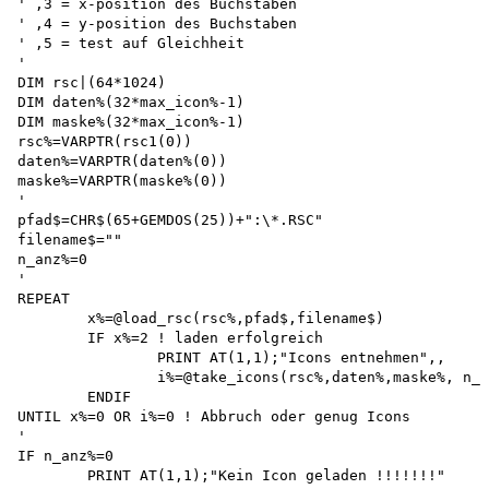
' ,3 = x-position des Buchstaben 

' ,4 = y-position des Buchstaben 

' ,5 = test auf Gleichheit

'

DIM rsc|(64*1024)

DIM daten%(32*max_icon%-1)

DIM maske%(32*max_icon%-1) 

rsc%=VARPTR(rsc1(0)) 

daten%=VARPTR(daten%(0)) 

maske%=VARPTR(maske%(0))

'

pfad$=CHR$(65+GEMDOS(25))+":\*.RSC"

filename$=""

n_anz%=0

'

REPEAT

	x%=@load_rsc(rsc%,pfad$,filename$)

	IF x%=2 ! laden erfolgreich

		PRINT AT(1,1);"Icons entnehmen",, 

		i%=@take_icons(rsc%,daten%,maske%, n_anz%,info%())

	ENDIF

UNTIL x%=0 OR i%=0 ! Abbruch oder genug Icons

'

IF n_anz%=0

	PRINT AT(1,1);"Kein Icon geladen !!!!!!!"
