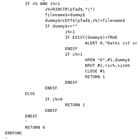
	IF x% AND i%=1

		x%=RINSTR(pfad$,"\") 

		filename$=dummy$

		dummy$=LEFT$(pfad$,x%)+filename$

		IF dummy$<>"" 

			i%=1

			IF EXIST(dummy$)=TRUE

				ALERT 0,"Datei ist schon vorhanden !| Überschreiben ?" ,2," JA |NEIN",i%

			ENDIF 

			IF i%=1

				OPEN "O",#1,dummy$

				BPUT #1,rsc%,size%

				CLOSE #1

				RETURN 1 

			ENDIF 

		ENDIF 

	ELSE

		IF i%=0 

			RETURN 1 

		ENDIF 

	ENDIF

	'

	RETURN 0 

ENDFUNC

'
