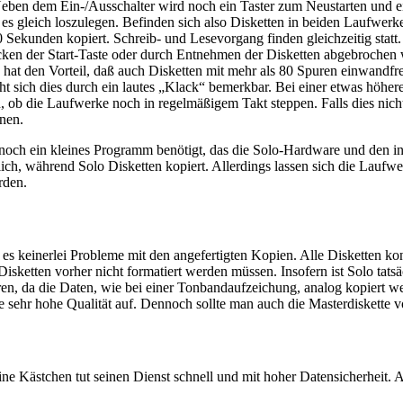
eben dem Ein-/Ausschalter wird noch ein Taster zum Neustarten und ei
es gleich loszulegen. Befinden sich also Disketten in beiden Laufwerke
40 Sekunden kopiert. Schreib- und Lesevorgang finden gleichzeitig stat
ücken der Start-Taste oder durch Entnehmen der Disketten abgebrochen
 hat den Vorteil, daß auch Disketten mit mehr als 80 Spuren einwandfre
cht sich dies durch ein lautes „Klack“ bemerkbar. Bei einer etwas höh
 ob die Laufwerke noch in regelmäßigem Takt steppen. Falls dies nicht
nen.
h ein kleines Programm benötigt, das die Solo-Hardware und den inte
ch, während Solo Disketten kopiert. Allerdings lassen sich die Laufw
rden.
ab es keinerlei Probleme mit den angefertigten Kopien. Alle Disketten
isketten vorher nicht formatiert werden müssen. Insofern ist Solo tats
eren, da die Daten, wie bei einer Tonbandaufzeichung, analog kopiert w
e sehr hohe Qualität auf. Dennoch sollte man auch die Masterdiskette 
ine Kästchen tut seinen Dienst schnell und mit hoher Datensicherheit.