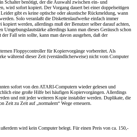
n Schalter benötigt, der die Auswahl zwischen ein- und
n, wird sofort kopiert. Der Vorgang dauert bei einer doppelseitigen
t. Leider gibt es keine optische oder akustische Rückmeldung, wann
 werden. Solo veranlaßt die Diskettenlaufwerke einfach immer
i kopiert werden, allerdings muß der Benutzer selber darauf achten,
eren Umgebungslautstärke allerdings kann man dieses Geräusch schon
 der Fall sein sollte, kann man davon ausgehen, daß der
rnen Floppycontroller für Kopiervorgänge vorbereitet. Als
erke während dieser Zeit (verständlicherweise) nicht vom Computer
 konnten sofort von den ATARI-Computern wieder gelesen und
ächlich eine große Hilfe bei häufigen Kopiervorgängen. Allerdings
erden und mit jeder weiteren Kopie instabiler werden. Duplikate, die
von Zeit zu Zeit auf „normalem“ Wege erneuern.
 Außerdem wird kein Computer belegt. Für einen Preis von ca. 150,-