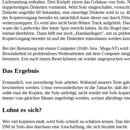
Lieferumfang enthalten. Drei Knöpfe zieren das Gehäuse von Solo. N
doppelseitigen Disketten vornimmt. Wird Solo eingeschaltet, versucht 
Diskette ungefähr 60 Sekunden, eine einseitige Diskette wird in ca. 
der Kopiervorgang beendet ist; tatsächlich kann dieser nur durch Dr
weiterzusteppen. Es wird also nicht beim 80sten Track aufgehört. Das
wann die Laufwerke ihre letzte Spur erreicht haben. In der Regel ma
einmal überhören. Dann hilft nur noch „Handauflegen“, um zu prüfen,
Kopiervorgang beendet ist und die Disketten entnommen werden kön
Bei der Benutzung mit einem Computer (1040- bzw. Mega-ST) wird noc
Besonderheit ist problemloses Weiterarbeiten mit dem Computer mögli
benutzen. Erst nach einem Reset können sie wieder angesprochen we
Das Ergebnis
Erstaunlich, wie zuverlässig Solo arbeitet. Während unseres Tests g
beschrieben werden. Umso verwunderlicher ist die Tatsache, daß die D
sollte man die Kopien, die Solo anfertigt, nicht wieder mit Solo kopi
immer vom gleichen Master angefertigt werden, weisen allerdings ein
Lohnt es sich?
Wer viel kopieren muß, wird Solo schnell zu schätzen lernen. Das kle
DM ist Solo also durchaus eine Anschaffung, die sich bezahlt macht.