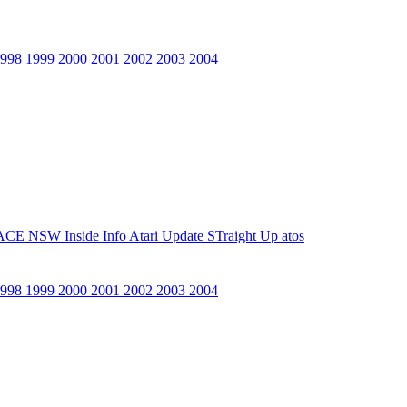
1998
1999
2000
2001
2002
2003
2004
ACE NSW Inside Info
Atari Update
STraight Up
atos
1998
1999
2000
2001
2002
2003
2004