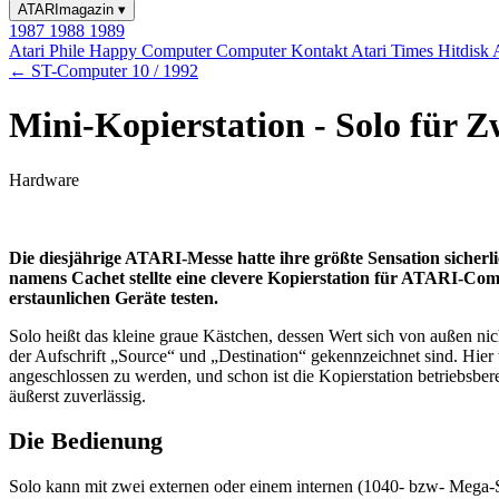
ATARImagazin
▾
1987
1988
1989
Atari Phile
Happy Computer
Computer Kontakt
Atari Times
Hitdisk
← ST-Computer 10 / 1992
Mini-Kopierstation - Solo für Z
Hardware
Die diesjährige ATARI-Messe hatte ihre größte Sensation sicherl
namens Cachet stellte eine clevere Kopierstation für ATARI-Comp
erstaunlichen Geräte testen.
Solo heißt das kleine graue Kästchen, dessen Wert sich von außen ni
der Aufschrift „Source“ und „Destination“ gekennzeichnet sind. Hier
angeschlossen zu werden, und schon ist die Kopierstation betriebsbere
äußerst zuverlässig.
Die Bedienung
Solo kann mit zwei externen oder einem internen (1040- bzw- Mega-S