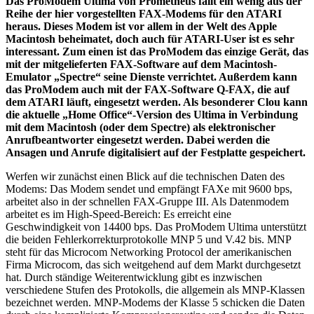
Das ProModem Ultima von Prometheus fällt ein wenig aus der
Reihe der hier vorgestellten FAX-Modems für den ATARI
heraus. Dieses Modem ist vor allem in der Welt des Apple
Macintosh beheimatet, doch auch für ATARI-User ist es sehr
interessant. Zum einen ist das ProModem das einzige Gerät, das
mit der mitgelieferten FAX-Software auf dem Macintosh-
Emulator „Spectre“ seine Dienste verrichtet. Außerdem kann
das ProModem auch mit der FAX-Software Q-FAX, die auf
dem ATARI läuft, eingesetzt werden. Als besonderer Clou kann
die aktuelle „Home Office“-Version des Ultima in Verbindung
mit dem Macintosh (oder dem Spectre) als elektronischer
Anrufbeantworter eingesetzt werden. Dabei werden die
Ansagen und Anrufe digitalisiert auf der Festplatte gespeichert.
Werfen wir zunächst einen Blick auf die technischen Daten des
Modems: Das Modem sendet und empfängt FAXe mit 9600 bps,
arbeitet also in der schnellen FAX-Gruppe III. Als Datenmodem
arbeitet es im High-Speed-Bereich: Es erreicht eine
Geschwindigkeit von 14400 bps. Das ProModem Ultima unterstützt
die beiden Fehlerkorrekturprotokolle MNP 5 und V.42 bis. MNP
steht für das Microcom Networking Protocol der amerikanischen
Firma Microcom, das sich weitgehend auf dem Markt durchgesetzt
hat. Durch ständige Weiterentwicklung gibt es inzwischen
verschiedene Stufen des Protokolls, die allgemein als MNP-Klassen
bezeichnet werden. MNP-Modems der Klasse 5 schicken die Daten