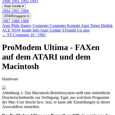
1990
1991
1992
1993
Atari Inside
▾
1994
1995
1996
ATARImagazin
▾
1987
1988
1989
Atari Phile
Happy Computer
Computer Kontakt
Atari Times
Hitdisk
ACE NSW Inside Info
Atari Update
STraight Up
atos
← ST-Computer 10 / 1992
ProModem Ultima - FAXen
auf dem ATARI und dem
Macintosh
Hardware
Abbildung 1: Das Macintosh-Betriebssystem stellt eine einheitliche
Druckerschnittstelle zur Verfügung. Egal, aus welchem Programm
der Mac-User druckt bzw. faxt, er kann alle Einstellungen in dieser
Auswahlbox einstellen.