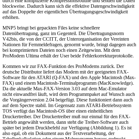
durch eine komplizierte Kompressionsroutine und senden die Daten
blockweise. Dadurch kann sich die effektive Datengeschwindigkeit
auf das Doppelte der eigentlichen Übertragungsgeschwindigkeit
erhöhen.
MNP5 bringt bei gepackten Files keine schnellere
Datenübertragung, ganz im Gegenteil. Die Übertragungsnorm
V42bis, die von der CCITT, der Unterorganisation der Vereinten
Nationen für Fernmeldefragen, genormt wurde, bringt dagegen auch
bei komprimierten Dateien noch einen Zeitgewinn. Mit dem
ProModem Ultima erhält der User beide Fehlerkorrekturprotokolle.
Kommen wir zur FAX-Funktion des ProModems zurück. Der
deutsche Distributor liefert das Modem mit der geeigneten FAX-
Software für den ATARI (Q-FAX) und den Apple Macintosh (Max-
FAX) und einem Macintosh-Terminalprogramm (MacKnowledge).
Da die aktuelle Max-FAX-Version 3.03 auf dem Mac-Emulator
nicht einwandfrei läuft, wird dem Programmpaket auf Wunsch auch
die Vorgängerversion 2.04 beigefügt. Diese funktioniert dann auch
auf dem Spectre stabil. Im Gegensatz zum ATARI-Betriebssystem
TOS verfügt das Macintosh-OS über einen einheitlichen
Druckertreiber. Der Druckertreiber muß nur einmal für den FAX-
Betrieb angewählt werden, dann steht die Treiber-Software auch
später bei jedem Druckbefehl zur Verfügung (Abbildung 1). Es ist
also egal, ob ein Dokument aus der Textverarbeitung, der
Tabellenkalkulation oder einem Malprogramm heraus gedruckt -