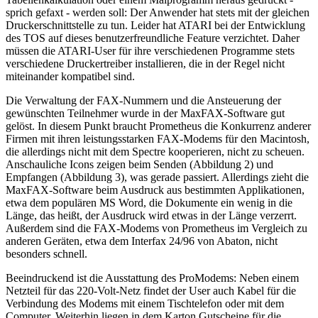
sprich gefaxt - werden soll: Der Anwender hat stets mit der gleichen
Druckerschnittstelle zu tun. Leider hat ATARI bei der Entwicklung
des TOS auf dieses benutzerfreundliche Feature verzichtet. Daher
müssen die ATARI-User für ihre verschiedenen Programme stets
verschiedene Druckertreiber installieren, die in der Regel nicht
miteinander kompatibel sind.
Die Verwaltung der FAX-Nummern und die Ansteuerung der
gewünschten Teilnehmer wurde in der MaxFAX-Software gut
gelöst. In diesem Punkt braucht Prometheus die Konkurrenz anderer
Firmen mit ihren leistungsstarken FAX-Modems für den Macintosh,
die allerdings nicht mit dem Spectre kooperieren, nicht zu scheuen.
Anschauliche Icons zeigen beim Senden (Abbildung 2) und
Empfangen (Abbildung 3), was gerade passiert. Allerdings zieht die
MaxFAX-Software beim Ausdruck aus bestimmten Applikationen,
etwa dem populären MS Word, die Dokumente ein wenig in die
Länge, das heißt, der Ausdruck wird etwas in der Länge verzerrt.
Außerdem sind die FAX-Modems von Prometheus im Vergleich zu
anderen Geräten, etwa dem Interfax 24/96 von Abaton, nicht
besonders schnell.
Beeindruckend ist die Ausstattung des ProModems: Neben einem
Netzteil für das 220-Volt-Netz findet der User auch Kabel für die
Verbindung des Modems mit einem Tischtelefon oder mit dem
Computer. Weiterhin liegen in dem Karton Gutscheine für die