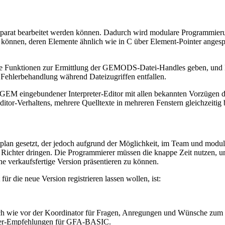
eparat bearbeitet werden können. Dadurch wird modulare Programmie
önnen, deren Elemente ähnlich wie in C über Element-Pointer angespr
 Funktionen zur Ermittlung der GEMODS-Datei-Handles geben, und 
ehlerbehandlung während Dateizugriffen entfallen.
 GEM eingebundener Interpreter-Editor mit allen bekannten Vorzügen des
tor-Verhaltens, mehrere Quelltexte in mehreren Fenstern gleichzeitig be
n gesetzt, der jedoch aufgrund der Möglichkeit, im Team und modular 
Richter dringen. Die Programmierer müssen die knappe Zeit nutzen, 
e verkaufsfertige Version präsentieren zu können.
r die neue Version registrieren lassen wollen, ist:
 wie vor der Koordinator für Fragen, Anregungen und Wünsche zum 
mier-Empfehlungen für GFA-BASIC.