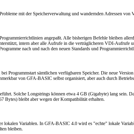
te Probleme mit der Speicherverwaltung und wandernden Adressen von V
ogrammierrichtlinien angepaßt. Alle bisherigen Befehle bleiben allerdi
unterstützt, intern aber alle Aufrufe in die verträglicheren VDI-Au
 Programme nach und nach den neuen Standards und Programmierrichtl
ei Programmstart sämtlichen verfügbaren Speicher. Die neue Version w
nmerkbar von GFA-BASIC selbst organisiert, aber auch durch Betriebs
hrt. Solche Longstrings können etwa 4 GB (Gigabyte) lang sein. Dam
7 Bytes) bleibt aber wegen der Kompatibilität erhalten.
okalen Variablen. In GFA-BASIC 4.0 wird es "echte" lokale Variablen 
ten bleiben.