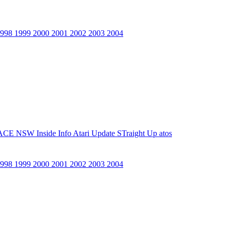
1998
1999
2000
2001
2002
2003
2004
ACE NSW Inside Info
Atari Update
STraight Up
atos
1998
1999
2000
2001
2002
2003
2004