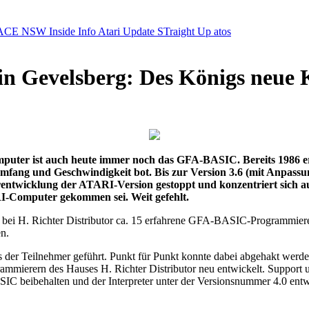
ACE NSW Inside Info
Atari Update
STraight Up
atos
n Gevelsberg: Des Königs neue 
uter ist auch heute immer noch das GFA-BASIC. Bereits 1986 ers
umfang und Geschwindigkeit bot. Bis zur Version 3.6 (mit Anpassu
entwicklung der ATARI-Version gestoppt und konzentriert sich 
-Computer gekommen sei. Weit gefehlt.
rg bei H. Richter Distributor ca. 15 erfahrene GFA-BASIC-Programmie
n.
s der Teilnehmer geführt. Punkt für Punkt konnte dabei abgehakt wer
grammierern des Hauses H. Richter Distributor neu entwickelt. Suppor
 beibehalten und der Interpreter unter der Versionsnummer 4.0 entwi