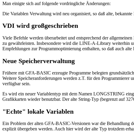
Man einigte sich auf folgende vordringliche Änderungen:
Die Variablen Verwaltung wird neu organisiert, so daß alte, bekann
VDI wird großgeschrieben
Viele Befehle werden überarbeitet und entsprechend der allgemeinen Pr
zu gewährleisten. Insbesondere wird die LINE-A-Library weiterhin 
Empfehlungen zur Programmoptimierung enthalten, so daß auch alte
Neue Speicherverwaltung
Frühere mit GFA-BASIC erzeugte Programme belegten grundsätzlich b
Weitere Speicheranforderungen werden z.T. für den Programmierer u
verfügbar sein.
Es wird ein neuer Variablentyp mit dem Namen LONGSTRING eingefü
Grafikkarten wieder benutzbar. Der alte String-Typ (begrenzt auf 3276
"Echte" lokale Variablen
Ein Problem der alten GFA-BASIC-Versionen war die Behandlung der l
explizit übergeben werden. Auch hier wird der alte Typ trotzdem erhal