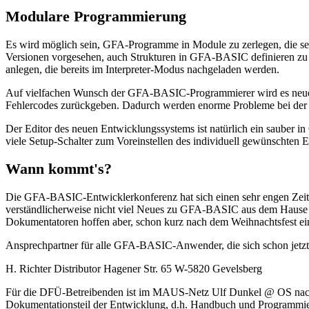
Modulare Programmierung
Es wird möglich sein, GFA-Programme in Module zu zerlegen, die s
Versionen vorgesehen, auch Strukturen in GFA-BASIC definieren zu k
anlegen, die bereits im Interpreter-Modus nachgeladen werden.
Auf vielfachen Wunsch der GFA-BASIC-Programmierer wird es neue
Fehlercodes zurückgeben. Dadurch werden enorme Probleme bei der F
Der Editor des neuen Entwicklungssystems ist natürlich ein sauber in
viele Setup-Schalter zum Voreinstellen des individuell gewünschten Edi
Wann kommt's?
Die GFA-BASIC-Entwicklerkonferenz hat sich einen sehr engen Zeitpla
verständlicherweise nicht viel Neues zu GFA-BASIC aus dem Hause 
Dokumentatoren hoffen aber, schon kurz nach dem Weihnachtsfest ein
Ansprechpartner für alle GFA-BASIC-Anwender, die sich schon jetzt fü
H. Richter Distributor Hagener Str. 65 W-5820 Gevelsberg
Für die DFÜ-Betreibenden ist im MAUS-Netz Ulf Dunkel @ OS nach
Dokumentationsteil der Entwicklung, d.h. Handbuch und Program