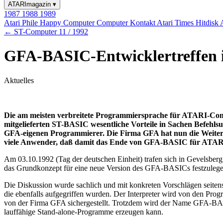
ATARImagazin
▾
1987
1988
1989
Atari Phile
Happy Computer
Computer Kontakt
Atari Times
Hitdisk
← ST-Computer 11 / 1992
GFA-BASIC-Entwicklertreffen i
Aktuelles
Die am meisten verbreitete Programmiersprache für ATARI-Comp
mitgelieferten ST-BASIC wesentliche Vorteile in Sachen Befehls
GFA-eigenen Programmierer. Die Firma GFA hat nun die Weiter
viele Anwender, daß damit das Ende von GFA-BASIC für ATARI
Am 03.10.1992 (Tag der deutschen Einheit) trafen sich in Gevelsbe
das Grundkonzept für eine neue Version des GFA-BASICs festzulege
Die Diskussion wurde sachlich und mit konkreten Vorschlägen seiten
die ebenfalls aufgegriffen wurden. Der Interpreter wird von den Pro
von der Firma GFA sichergestellt. Trotzdem wird der Name GFA-BASIC
lauffähige Stand-alone-Programme erzeugen kann.