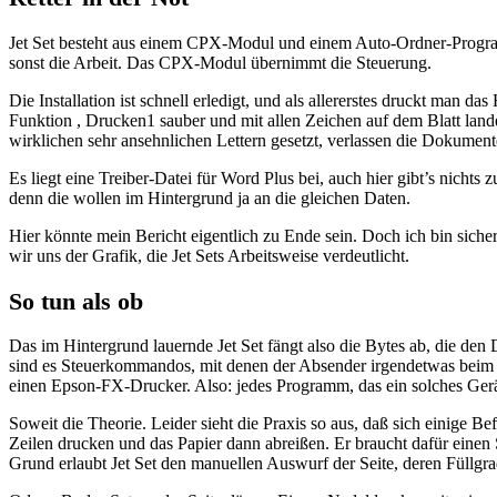
Jet Set besteht aus einem CPX-Modul und einem Auto-Ordner-Programm
sonst die Arbeit. Das CPX-Modul übernimmt die Steuerung.
Die Installation ist schnell erledigt, und als allererstes druckt ma
Funktion , Drucken1 sauber und mit allen Zeichen auf dem Blatt lande
wirklichen sehr ansehnlichen Lettern gesetzt, verlassen die Dokume
Es liegt eine Treiber-Datei für Word Plus bei, auch hier gibt’s nicht
denn die wollen im Hintergrund ja an die gleichen Daten.
Hier könnte mein Bericht eigentlich zu Ende sein. Doch ich bin sich
wir uns der Grafik, die Jet Sets Arbeitsweise verdeutlicht.
So tun als ob
Das im Hintergrund lauernde Jet Set fängt also die Bytes ab, die den
sind es Steuerkommandos, mit denen der Absender irgendetwas beim Dru
einen Epson-FX-Drucker. Also: jedes Programm, das ein solches Gerät b
Soweit die Theorie. Leider sieht die Praxis so aus, daß sich einige Be
Zeilen drucken und das Papier dann abreißen. Er braucht dafür einen
Grund erlaubt Jet Set den manuellen Auswurf der Seite, deren Füllgrad