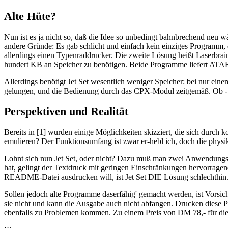
Alte Hüte?
Nun ist es ja nicht so, daß die Idee so unbedingt bahnbrechend neu wä
andere Gründe: Es gab schlicht und einfach kein einziges Programm,
allerdings einen Typenraddrucker. Die zweite Lösung heißt Laserbrai
hundert KB an Speicher zu benötigen. Beide Programme liefert ATARI
Allerdings benötigt Jet Set wesentlich weniger Speicher: bei nur einem
gelungen, und die Bedienung durch das CPX-Modul zeitgemäß. Ob - u
Perspektiven und Realität
Bereits in [1] wurden einige Möglichkeiten skizziert, die sich dur
emulieren? Der Funktionsumfang ist zwar er-hebl ich, doch die physik
Lohnt sich nun Jet Set, oder nicht? Dazu muß man zwei Anwendungsa
hat, gelingt der Textdruck mit geringen Einschränkungen hervorragen
README-Datei ausdrucken will, ist Jet Set DIE Lösung schlechthin. 
Sollen jedoch alte Programme daserfähig' gemacht werden, ist Vorsic
sie nicht und kann die Ausgabe auch nicht abfangen. Drucken diese
ebenfalls zu Problemen kommen. Zu einem Preis von DM 78,- für die V