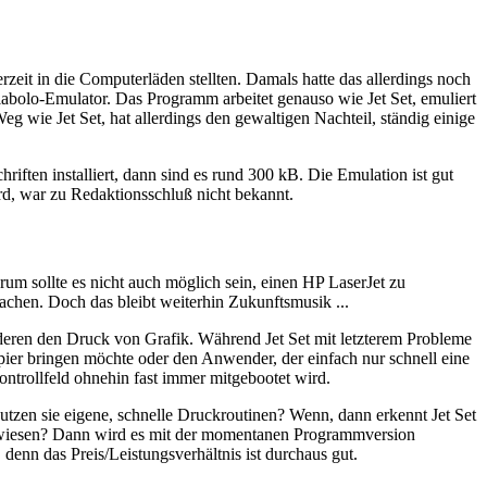
rzeit in die Computerläden stellten. Damals hatte das allerdings noch
bolo-Emulator. Das Programm arbeitet genauso wie Jet Set, emuliert
 wie Jet Set, hat allerdings den gewaltigen Nachteil, ständig einige
hriften installiert, dann sind es rund 300 kB. Die Emulation ist gut
d, war zu Redaktionsschluß nicht bekannt.
m sollte es nicht auch möglich sein, einen HP LaserJet zu
achen. Doch das bleibt weiterhin Zukunftsmusik ...
eren den Druck von Grafik. Während Jet Set mit letzterem Probleme
pier bringen möchte oder den Anwender, der einfach nur schnell eine
trollfeld ohnehin fast immer mitgebootet wird.
utzen sie eigene, schnelle Druckroutinen? Wenn, dann erkennt Jet Set
gewiesen? Dann wird es mit der momentanen Programmversion
enn das Preis/Leistungsverhältnis ist durchaus gut.