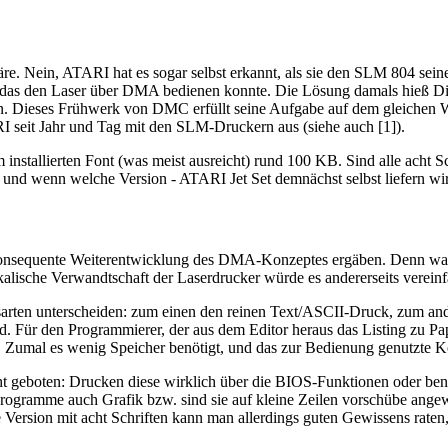
re. Nein, ATARI hat es sogar selbst erkannt, als sie den SLM 804 seine
 das den Laser über DMA bedienen konnte. Die Lösung damals hieß Dia
n. Dieses Frühwerk von DMC erfüllt seine Aufgabe auf dem gleichen Weg
 seit Jahr und Tag mit den SLM-Druckern aus (siehe auch [1]).
 installierten Font (was meist ausreicht) rund 100 KB. Sind alle acht Sc
nd wenn welche Version - ATARI Jet Set demnächst selbst liefern wir
ch konsequente Weiterentwicklung des DMA-Konzeptes ergäben. Denn waru
alische Verwandtschaft der Laserdrucker würde es andererseits vereinf
rten unterscheiden: zum einen den reinen Text/ASCII-Druck, zum and
d. Für den Programmierer, der aus dem Editor heraus das Listing zu Pa
Zumal es wenig Speicher benötigt, und das zur Bedienung genutzte Kon
ht geboten: Drucken diese wirklich über die BIOS-Funktionen oder ben
 Programme auch Grafik bzw. sind sie auf kleine Zeilen vorschübe an
ersion mit acht Schriften kann man allerdings guten Gewissens raten, d