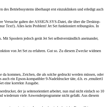
 des Betriebssystems überhaupt erst einzuklinken und erledigt auch
terere Versuche galten der ASSIGN.SYS-Datei, die über die Desktop-
 Text!). Alles kein Problem! Jet Set funktioniert reibungslos. In
. Mit Spoolern jedoch gerät Jet Set selbstverständlich aneinander,
Funktion von Jet Set zu erfahren. Gut so. Zu diesem Zwecke widmen
 die da kommen, Zeichen, die als solche gedruckt werden müssen, oder
s auch ein Epson-kompatibler 9-Nadeldrucker täte, d.h. es ,emuliert1
Set eine korrekte Ausgabe.
rdrucker, der ja seitenorientiert arbeitet, nun mal nicht einfach so 10
f sind wiederum viele Anwenderprogramme nicht gefaßt. Aus diesem