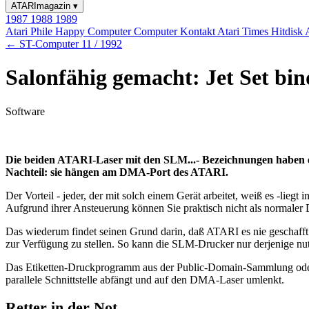
ATARImagazin
▾
1987
1988
1989
Atari Phile
Happy Computer
Computer Kontakt
Atari Times
Hitdisk
← ST-Computer 11 / 1992
Salonfähig gemacht: Jet Set b
Software
Die beiden ATARI-Laser mit den SLM...- Bezeichnungen haben ein
Nachteil: sie hängen am DMA-Port des ATARI.
Der Vorteil - jeder, der mit solch einem Gerät arbeitet, weiß es -lieg
Aufgrund ihrer Ansteuerung können Sie praktisch nicht als normaler 
Das wiederum findet seinen Grund darin, daß ATARI es nie geschafft
zur Verfügung zu stellen. So kann die SLM-Drucker nur derjenige nut
Das Etiketten-Druckprogramm aus der Public-Domain-Sammlung oder die 
parallele Schnittstelle abfängt und auf den DMA-Laser umlenkt.
Retter in der Not