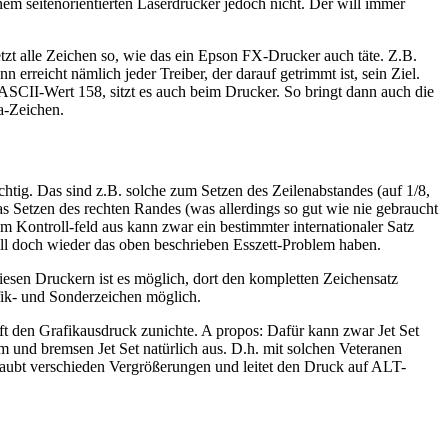
inem seitenorientierten Laserdrucker jedoch nicht. Der will immer
etzt alle Zeichen so, wie das ein Epson FX-Drucker auch täte. Z.B.
erreicht nämlich jeder Treiber, der darauf getrimmt ist, sein Ziel.
ASCII-Wert 158, sitzt es auch beim Drucker. So bringt dann auch die
ta-Zeichen.
chtig. Das sind z.B. solche zum Setzen des Zeilenabstandes (auf 1/8,
as Setzen des rechten Randes (was allerdings so gut wie nie gebraucht
 Kontroll-feld aus kann zwar ein bestimmter internationaler Satz
l doch wieder das oben beschrieben Esszett-Problem haben.
sen Druckern ist es möglich, dort den kompletten Zeichensatz
afik- und Sonderzeichen möglich.
ft den Grafikausdruck zunichte. A propos: Dafür kann zwar Jet Set
und bremsen Jet Set natürlich aus. D.h. mit solchen Veteranen
rlaubt verschieden Vergrößerungen und leitet den Druck auf ALT-