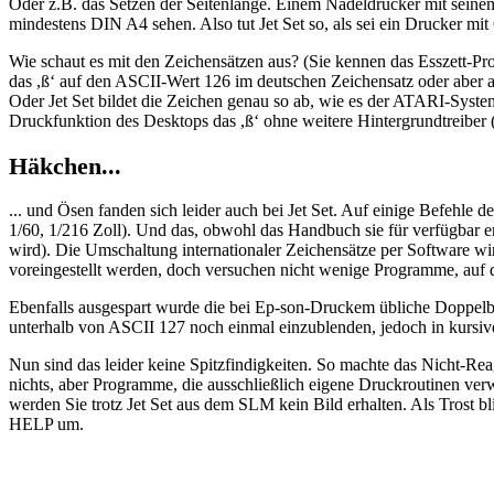
Oder z.B. das Setzen der Seitenlänge. Einem Nadeldrucker mit seinem T
mindestens DIN A4 sehen. Also tut Jet Set so, als sei ein Drucker mit 
Wie schaut es mit den Zeichensätzen aus? (Sie kennen das Esszett-Pro
das ,ß‘ auf den ASCII-Wert 126 im deutschen Zeichensatz oder aber auf
Oder Jet Set bildet die Zeichen genau so ab, wie es der ATARI-Syste
Druckfunktion des Desktops das ,ß‘ ohne weitere Hintergrundtreiber (
Häkchen...
... und Ösen fanden sich leider auch bei Jet Set. Auf einige Befehle
1/60, 1/216 Zoll). Und das, obwohl das Handbuch sie für verfügbar erk
wird). Die Umschaltung internationaler Zeichensätze per Software wi
voreingestellt werden, doch versuchen nicht wenige Programme, auf
Ebenfalls ausgespart wurde die bei Ep-son-Druckem übliche Doppelb
unterhalb von ASCII 127 noch einmal einzublenden, jedoch in kursiver 
Nun sind das leider keine Spitzfindigkeiten. So machte das Nicht-Re
nichts, aber Programme, die ausschließlich eigene Druckroutinen ve
werden Sie trotz Jet Set aus dem SLM kein Bild erhalten. Als Trost 
HELP um.