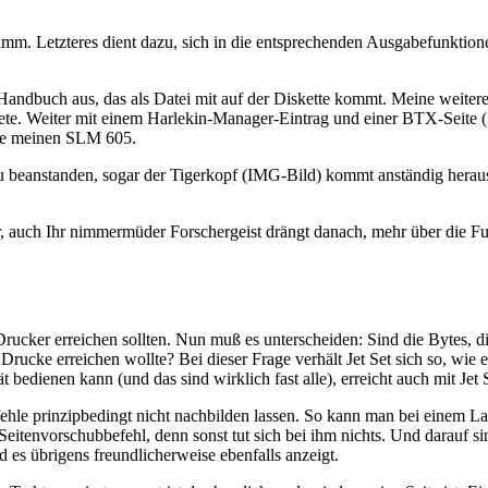
. Letzteres dient dazu, sich in die entsprechenden Ausgabefunktionen
n das Handbuch aus, das als Datei mit auf der Diskette kommt. Meine wei
te. Weiter mit einem Harlekin-Manager-Eintrag und einer BTX-Seite (nur
nte meinen SLM 605.
s zu beanstanden, sogar der Tigerkopf (IMG-Bild) kommt anständig heraus
er, auch Ihr nimmermüder Forschergeist drängt danach, mehr über die 
 Drucker erreichen sollten. Nun muß es unterscheiden: Sind die Bytes,
cke erreichen wollte? Bei dieser Frage verhält Jet Set sich so, wie e
edienen kann (und das sind wirklich fast alle), erreicht auch mit Jet 
fehle prinzipbedingt nicht nachbilden lassen. So kann man bei einem Lase
 Seitenvorschubbefehl, denn sonst tut sich bei ihm nichts. Und darau
 es übrigens freundlicherweise ebenfalls anzeigt.