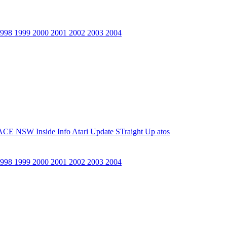
1998
1999
2000
2001
2002
2003
2004
ACE NSW Inside Info
Atari Update
STraight Up
atos
1998
1999
2000
2001
2002
2003
2004