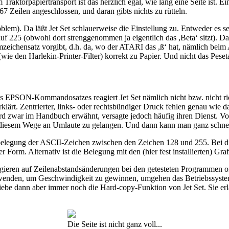
raktorpapiertransport ist das herzlich egal, wie lang eine Seite ist. E
67 Zeilen angeschlossen, und daran gibts nichts zu rütteln.
blem). Da läßt Jet Set schlauerweise die Einstellung zu. Entweder es s
 225 (obwohl dort strenggenommen ja eigentlich das ,Beta‘ sitzt). Dann 
mzeichensatz vorgibt, d.h. da, wo der ATARI das ,ß‘ hat, nämlich beim 
wie den Harlekin-Printer-Filter) korrekt zu Papier. Und nicht das Pese
 des EPSON-Kommandosatzes reagiert Jet Set nämlich nicht bzw. nicht ri
lärt. Zentrierter, links- oder rechtsbündiger Druck fehlen genau wie d
rd zwar im Handbuch erwähnt, versagte jedoch häufig ihren Dienst. Vom
 diesem Wege an Umlaute zu gelangen. Und dann kann man ganz schnel
elegung der ASCII-Zeichen zwischen den Zeichen 128 und 255. Bei die
Form. Alternativ ist die Belegung mit den (hier fest installierten) Gr
agieren auf Zeilenabstandsänderungen bei den getesteten Programmen o
rwenden, um Geschwindigkeit zu gewinnen, umgehen das Betriebssystem 
bliebe dann aber immer noch die Hard-copy-Funktion von Jet Set. Sie e
Die Seite ist nicht ganz voll...