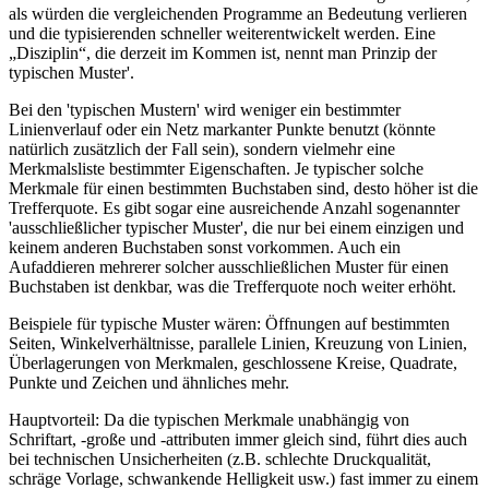
als würden die vergleichenden Programme an Bedeutung verlieren
und die typisierenden schneller weiterentwickelt werden. Eine
„Disziplin“, die derzeit im Kommen ist, nennt man Prinzip der
typischen Muster'.
Bei den 'typischen Mustern' wird weniger ein bestimmter
Linienverlauf oder ein Netz markanter Punkte benutzt (könnte
natürlich zusätzlich der Fall sein), sondern vielmehr eine
Merkmalsliste bestimmter Eigenschaften. Je typischer solche
Merkmale für einen bestimmten Buchstaben sind, desto höher ist die
Trefferquote. Es gibt sogar eine ausreichende Anzahl sogenannter
'ausschließlicher typischer Muster', die nur bei einem einzigen und
keinem anderen Buchstaben sonst vorkommen. Auch ein
Aufaddieren mehrerer solcher ausschließlichen Muster für einen
Buchstaben ist denkbar, was die Trefferquote noch weiter erhöht.
Beispiele für typische Muster wären: Öffnungen auf bestimmten
Seiten, Winkelverhältnisse, parallele Linien, Kreuzung von Linien,
Überlagerungen von Merkmalen, geschlossene Kreise, Quadrate,
Punkte und Zeichen und ähnliches mehr.
Hauptvorteil: Da die typischen Merkmale unabhängig von
Schriftart, -große und -attributen immer gleich sind, führt dies auch
bei technischen Unsicherheiten (z.B. schlechte Druckqualität,
schräge Vorlage, schwankende Helligkeit usw.) fast immer zu einem