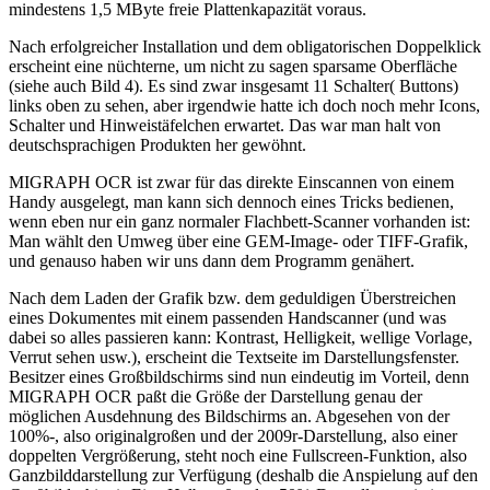
mindestens 1,5 MByte freie Plattenkapazität voraus.
Nach erfolgreicher Installation und dem obligatorischen Doppelklick
erscheint eine nüchterne, um nicht zu sagen sparsame Oberfläche
(siehe auch Bild 4). Es sind zwar insgesamt 11 Schalter( Buttons)
links oben zu sehen, aber irgendwie hatte ich doch noch mehr Icons,
Schalter und Hinweistäfelchen erwartet. Das war man halt von
deutschsprachigen Produkten her gewöhnt.
MIGRAPH OCR ist zwar für das direkte Einscannen von einem
Handy ausgelegt, man kann sich dennoch eines Tricks bedienen,
wenn eben nur ein ganz normaler Flachbett-Scanner vorhanden ist:
Man wählt den Umweg über eine GEM-Image- oder TIFF-Grafik,
und genauso haben wir uns dann dem Programm genähert.
Nach dem Laden der Grafik bzw. dem geduldigen Überstreichen
eines Dokumentes mit einem passenden Handscanner (und was
dabei so alles passieren kann: Kontrast, Helligkeit, wellige Vorlage,
Verrut sehen usw.), erscheint die Textseite im Darstellungsfenster.
Besitzer eines Großbildschirms sind nun eindeutig im Vorteil, denn
MIGRAPH OCR paßt die Größe der Darstellung genau der
möglichen Ausdehnung des Bildschirms an. Abgesehen von der
100%-, also originalgroßen und der 2009r-Darstellung, also einer
doppelten Vergrößerung, steht noch eine Fullscreen-Funktion, also
Ganzbilddarstellung zur Verfügung (deshalb die Anspielung auf den