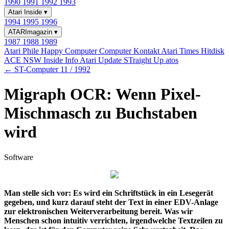
1990
1991
1992
1993
Atari Inside
▾
1994
1995
1996
ATARImagazin
▾
1987
1988
1989
Atari Phile
Happy Computer
Computer Kontakt
Atari Times
Hitdisk
ACE NSW Inside Info
Atari Update
STraight Up
atos
← ST-Computer 11 / 1992
Migraph OCR: Wenn Pixel-
Mischmasch zu Buchstaben
wird
Software
Man stelle sich vor: Es wird ein Schriftstück in ein Lesegerät
gegeben, und kurz darauf steht der Text in einer EDV-Anlage
zur elektronischen Weiterverarbeitung bereit. Was wir
Menschen schon intuitiv verrichten, irgendwelche Textzeilen zu