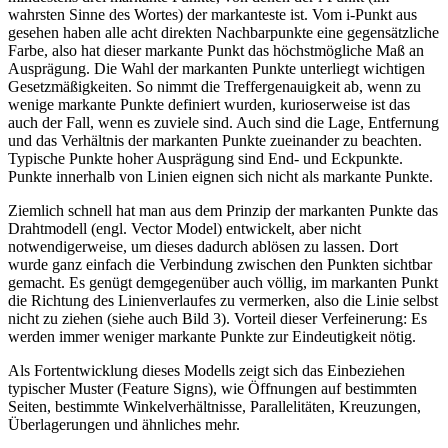
wahrsten Sinne des Wortes) der markanteste ist. Vom i-Punkt aus
gesehen haben alle acht direkten Nachbarpunkte eine gegensätzliche
Farbe, also hat dieser markante Punkt das höchstmögliche Maß an
Ausprägung. Die Wahl der markanten Punkte unterliegt wichtigen
Gesetzmäßigkeiten. So nimmt die Treffergenauigkeit ab, wenn zu
wenige markante Punkte definiert wurden, kurioserweise ist das
auch der Fall, wenn es zuviele sind. Auch sind die Lage, Entfernung
und das Verhältnis der markanten Punkte zueinander zu beachten.
Typische Punkte hoher Ausprägung sind End- und Eckpunkte.
Punkte innerhalb von Linien eignen sich nicht als markante Punkte.
Ziemlich schnell hat man aus dem Prinzip der markanten Punkte das
Drahtmodell (engl. Vector Model) entwickelt, aber nicht
notwendigerweise, um dieses dadurch ablösen zu lassen. Dort
wurde ganz einfach die Verbindung zwischen den Punkten sichtbar
gemacht. Es genügt demgegenüber auch völlig, im markanten Punkt
die Richtung des Linienverlaufes zu vermerken, also die Linie selbst
nicht zu ziehen (siehe auch Bild 3). Vorteil dieser Verfeinerung: Es
werden immer weniger markante Punkte zur Eindeutigkeit nötig.
Als Fortentwicklung dieses Modells zeigt sich das Einbeziehen
typischer Muster (Feature Signs), wie Öffnungen auf bestimmten
Seiten, bestimmte Winkelverhältnisse, Parallelitäten, Kreuzungen,
Überlagerungen und ähnliches mehr.