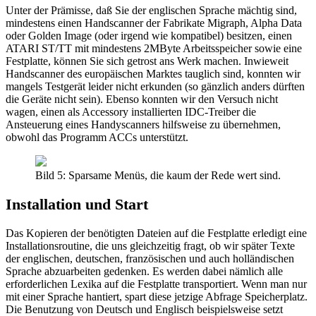
Unter der Prämisse, daß Sie der englischen Sprache mächtig sind,
mindestens einen Handscanner der Fabrikate Migraph, Alpha Data
oder Golden Image (oder irgend wie kompatibel) besitzen, einen
ATARI ST/TT mit mindestens 2MByte Arbeitsspeicher sowie eine
Festplatte, können Sie sich getrost ans Werk machen. Inwieweit
Handscanner des europäischen Marktes tauglich sind, konnten wir
mangels Testgerät leider nicht erkunden (so gänzlich anders dürften
die Geräte nicht sein). Ebenso konnten wir den Versuch nicht
wagen, einen als Accessory installierten IDC-Treiber die
Ansteuerung eines Handyscanners hilfsweise zu übernehmen,
obwohl das Programm ACCs unterstützt.
Bild 5: Sparsame Menüs, die kaum der Rede wert sind.
Installation und Start
Das Kopieren der benötigten Dateien auf die Festplatte erledigt eine
Installationsroutine, die uns gleichzeitig fragt, ob wir später Texte
der englischen, deutschen, französischen und auch holländischen
Sprache abzuarbeiten gedenken. Es werden dabei nämlich alle
erforderlichen Lexika auf die Festplatte transportiert. Wenn man nur
mit einer Sprache hantiert, spart diese jetzige Abfrage Speicherplatz.
Die Benutzung von Deutsch und Englisch beispielsweise setzt