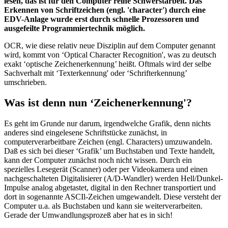
lesen, das ist für den Computer reine Schwerstarbeit. Das
Erkennen von Schriftzeichen (engl. 'character') durch eine
EDV-Anlage wurde erst durch schnelle Prozessoren und
ausgefeilte Programmiertechnik möglich.
OCR, wie diese relativ neue Disziplin auf dem Computer genannt
wird, kommt von ‘Optical Character Recognition', was zu deutsch
exakt ‘optische Zeichenerkennung’ heißt. Oftmals wird der selbe
Sachverhalt mit ‘Texterkennung' oder ‘Schrifterkennung’
umschrieben.
Was ist denn nun ‘Zeichenerkennung'?
Es geht im Grunde nur darum, irgendwelche Grafik, denn nichts
anderes sind eingelesene Schriftstücke zunächst, in
computerverarbeitbare Zeichen (engl. Characters) umzuwandeln.
Daß es sich bei dieser ‘Grafik’ um Buchstaben und Texte handelt,
kann der Computer zunächst noch nicht wissen. Durch ein
spezielles Lesegerät (Scanner) oder per Videokamera und einen
nachgeschalteten Digitalisierer (A/D-Wandler) werden Hell/Dunkel-
Impulse analog abgetastet, digital in den Rechner transportiert und
dort in sogenannte ASCIl-Zeichen umgewandelt. Diese versteht der
Computer u.a. als Buchstaben und kann sie weiterverarbeiten.
Gerade der Umwandlungsprozeß aber hat es in sich!