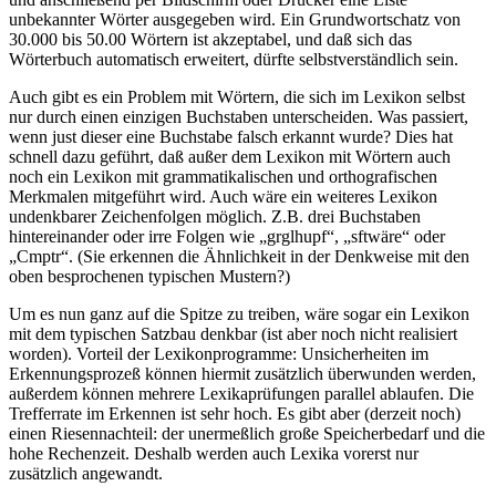
unbekannter Wörter ausgegeben wird. Ein Grundwortschatz von
30.000 bis 50.00 Wörtern ist akzeptabel, und daß sich das
Wörterbuch automatisch erweitert, dürfte selbstverständlich sein.
Auch gibt es ein Problem mit Wörtern, die sich im Lexikon selbst
nur durch einen einzigen Buchstaben unterscheiden. Was passiert,
wenn just dieser eine Buchstabe falsch erkannt wurde? Dies hat
schnell dazu geführt, daß außer dem Lexikon mit Wörtern auch
noch ein Lexikon mit grammatikalischen und orthografischen
Merkmalen mitgeführt wird. Auch wäre ein weiteres Lexikon
undenkbarer Zeichenfolgen möglich. Z.B. drei Buchstaben
hintereinander oder irre Folgen wie „grglhupf“, „sftwäre“ oder
„Cmptr“. (Sie erkennen die Ähnlichkeit in der Denkweise mit den
oben besprochenen typischen Mustern?)
Um es nun ganz auf die Spitze zu treiben, wäre sogar ein Lexikon
mit dem typischen Satzbau denkbar (ist aber noch nicht realisiert
worden). Vorteil der Lexikonprogramme: Unsicherheiten im
Erkennungsprozeß können hiermit zusätzlich überwunden werden,
außerdem können mehrere Lexikaprüfungen parallel ablaufen. Die
Trefferrate im Erkennen ist sehr hoch. Es gibt aber (derzeit noch)
einen Riesennachteil: der unermeßlich große Speicherbedarf und die
hohe Rechenzeit. Deshalb werden auch Lexika vorerst nur
zusätzlich angewandt.