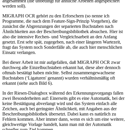
angesammelt (die unbedingt für ähnliche Arbeiten abgespeichert
werden soll).
MIGRAPH OCR gehört zu den Erforschern (so nenne ich
Programme, die nach dem Feature-Sign-Prinzip Vorgehen), die
zunächst die Abgrenzungen der separierten Buchstaben nach
Ähnlichkeiten aus der Beschreibungsbibliothek absuchen. Hier ist
also die intensive Rechen- und Vergleichsarbeit an den Anfang
gesetzt. Erst sehr spät, zugegeben, nach einer längeren Wartezeit,
fragt das System noch Sonderfälle ab, die auch hier menschlichen
Einsatz verlangen.
Bei dieser Arbeit ist mir aufgefallen, daß MIGRAPH OCR zwar
durchweg alle Einzelbuchstaben erkannt hat, diese aber dennoch
oftmals bestätigt haben möchte. Selbst zusammengewachsene
Buchstaben (‘Ligaturen' genannt) wurden verhältnismäßig oft
erkannt (siehe auch Bild 6).
In der Riesen-Dialogbox während des Erkennungsvorgangs fallen
zwei Besonderheiten auf: Einerseits gibt es eine Automatik, bei der
keine Bestätigung abverlangt wird und das System einfach alle
Zeichen, auch bei geringster Ähnlichkeit, mit Angaben aus der
Beschreibungsbibliothek übersetzt. Dabei kann es natürlich zu
Fehlern kommen. Aber immer dann, wenn es sich um eine weitere,
gleichwertige Vorlage handelt, kann man mit der Automatik
schneller zum Ziel kommen.