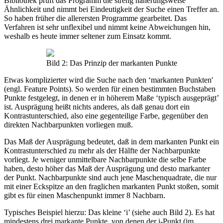
Bibliothek prüft das Programm die streng näherungsweise
Ähnlichkeit und nimmt bei Eindeutigkeit der Suche einen Treffer an.
So haben früher die allerersten Programme gearbeitet. Das
Verfahren ist sehr unflexibel und nimmt keine Abweichungen hin,
weshalb es heute immer seltener zum Einsatz kommt.
Bild 2: Das Prinzip der markanten Punkte
Etwas komplizierter wird die Suche nach den ‘markanten Punkten'
(engl. Feature Points). So werden für einen bestimmten Buchstaben
Punkte festgelegt, in denen er in höherem Maße ‘typisch ausgeprägt’
ist. Ausprägung heißt nichts anderes, als daß genau dort ein
Kontrastunterschied, also eine gegenteilige Farbe, gegenüber den
direkten Nachbarpunkten vorliegen muß.
Das Maß der Ausprägung bedeutet, daß in dem markanten Punkt ein
Kontrastunterschied zu mehr als der Hälfte der Nachbarpunkte
vorliegt. Je weniger unmittelbare Nachbarpunkte die selbe Farbe
haben, desto höher das Maß der Ausprägung und desto markanter
der Punkt. Nachbarpunkte sind auch jene Maschenquadrate, die nur
mit einer Eckspitze an den fraglichen markanten Punkt stoßen, somit
gibt es für einen Maschenpunkt immer 8 Nachbarn.
Typisches Beispiel hierzu: Das kleine ‘i’ (siehe auch Bild 2). Es hat
mindestens drei markante Punkte, von denen der i-Punkt (im