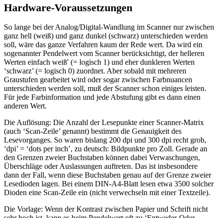
Hardware-Voraussetzungen
So lange bei der Analog/Digital-Wandlung im Scanner nur zwischen
ganz hell (weiß) und ganz dunkel (schwarz) unterschieden werden
soll, wäre das ganze Verfahren kaum der Rede wert. Da wird ein
sogenannter Pendelwert vom Scanner berücksichtigt, der helleren
Werten einfach weiß' (= logisch 1) und eher dunkleren Werten
‘schwarz’ (= logisch 0) zuordnet. Aber sobald mit mehreren
Graustufen gearbeitet wird oder sogar zwischen Farbnuancen
unterschieden werden soll, muß der Scanner schon einiges leisten.
Für jede Farbinformation und jede Abstufung gibt es dann einen
anderen Wert.
Die Auflösung: Die Anzahl der Lesepunkte einer Scanner-Matrix
(auch ‘Scan-Zeile’ genannt) bestimmt die Genauigkeit des
Lesevorganges. So waren bislang 200 dpi und 300 dpi recht grob,
‘dpi’ = ‘dots per inch’, zu deutsch: Bildpunkte pro Zoll. Gerade an
den Grenzen zweier Buchstaben können dabei Verwaschungen,
Überschläge oder Auslassungen auftreten. Das ist insbesondere
dann der Fall, wenn diese Buchstaben genau auf der Grenze zweier
Lesedioden lagen. Bei einem DIN-A4-Blatt lesen etwa 3500 solcher
Dioden eine Scan-Zeile ein (nicht verwechseln mit einer Textzeile).
Die Vorlage: Wenn der Kontrast zwischen Papier und Schrift nicht
sehr hoch ist, kann es beim Pendelwert oft zu ‘Entweder-Oder-