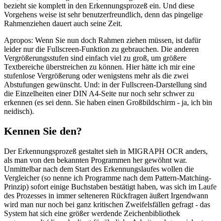
bezieht sie komplett in den Erkennungsprozeß ein. Und diese
Vorgehens weise ist sehr benutzerfreundlich, denn das pingelige
Rahmenziehen dauert auch seine Zeit.
Apropos: Wenn Sie nun doch Rahmen ziehen müssen, ist dafür
leider nur die Fullscreen-Funktion zu gebrauchen. Die anderen
Vergrößerungsstufen sind einfach viel zu groß, um größere
Textbereiche überstreichen zu können. Hier hätte ich mir eine
stufenlose Vergrößerung oder wenigstens mehr als die zwei
Abstufungen gewünscht. Und: in der Fullscreen-Darstellung sind
die Einzelheiten einer DIN A4-Seite nur noch sehr schwer zu
erkennen (es sei denn. Sie haben einen Großbildschirm - ja, ich bin
neidisch).
Kennen Sie den?
Der Erkennungsprozeß gestaltet sieh in MIGRAPH OCR anders,
als man von den bekannten Programmen her gewöhnt war.
Unmittelbar nach dem Start des Erkennungslaufes wollen die
Vergleicher (so nenne ich Programme nach dem Pattern-Matching-
Prinzip) sofort einige Buchstaben bestätigt haben, was sich im Laufe
des Prozesses in immer selteneren Rückfragen äußert Irgendwann
wird man nur noch bei ganz kritischen Zweifelsfällen gefragt - das
System hat sich eine größer werdende Zeichenbibliothek