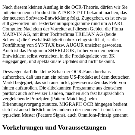
Nach diesem kleinen Ausflug in die OCR-Theorie, dürfen wir Sie
mit einem neuen Produkt für ATARI ST/TT bekannt machen, das
der neueren Software-Entwicklung folgt. Zugegeben, es ist etwas
still geworden um Texterkennungsprogramme rund um ATARI-
Computer. Nachdem der Vorreiter auf diesem Gebiet, die Firma
MARVIN AG, mit ihrer Tochterfirma TRILIAN AG (beide
Schweiz) die Geschäftstätigkeit nahezu eingestellt hat, ist die
Fortführung von SYNTAX bzw. AUGUR unsicher geworden.
Auch ist das Programm SHERLOOK, früher von den beiden
Entwicklern selbst vertrieben, in die Produktpalette von 3K
eingegangen, und spektakuläre Updates sind nicht bekannt.
Deswegen darf die kleine Schar der OCR-Fans durchaus
aufhorchen, daß uns nun ein reines US-Produkt auf dem deutschen
Markt begegnet, das sich anschickt, gewissermaßen das Feld von
hinten aufzurollen. Die altbekannten Programme aus deutschen,
pardon: auch schweizer Landen, machen sich fast hauptsächlich
vergleichende Prinzipien (Pattern Matching) beim
Erkennungsvorgang zunutze. MIGRAPH OCR hingegen bedient
sich fast ausschließlich unter anderem der neueren Technik der
typischen Muster (Feature Signs), auch Omnifont-Prinzip genannt.
Vorkehrungen und Voraussetzungen