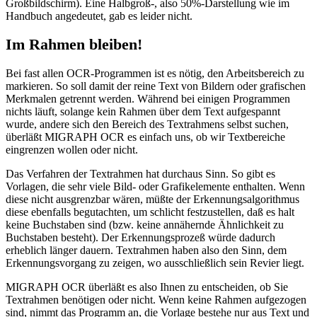
Großbildschirm). Eine Halbgroß-, also 50%-Darstellung wie im
Handbuch angedeutet, gab es leider nicht.
Im Rahmen bleiben!
Bei fast allen OCR-Programmen ist es nötig, den Arbeitsbereich zu
markieren. So soll damit der reine Text von Bildern oder grafischen
Merkmalen getrennt werden. Während bei einigen Programmen
nichts läuft, solange kein Rahmen über dem Text aufgespannt
wurde, andere sich den Bereich des Textrahmens selbst suchen,
überläßt MIGRAPH OCR es einfach uns, ob wir Textbereiche
eingrenzen wollen oder nicht.
Das Verfahren der Textrahmen hat durchaus Sinn. So gibt es
Vorlagen, die sehr viele Bild- oder Grafikelemente enthalten. Wenn
diese nicht ausgrenzbar wären, müßte der Erkennungsalgorithmus
diese ebenfalls begutachten, um schlicht festzustellen, daß es halt
keine Buchstaben sind (bzw. keine annähernde Ähnlichkeit zu
Buchstaben besteht). Der Erkennungsprozeß würde dadurch
erheblich länger dauern. Textrahmen haben also den Sinn, dem
Erkennungsvorgang zu zeigen, wo ausschließlich sein Revier liegt.
MIGRAPH OCR überläßt es also Ihnen zu entscheiden, ob Sie
Textrahmen benötigen oder nicht. Wenn keine Rahmen aufgezogen
sind, nimmt das Programm an, die Vorlage bestehe nur aus Text und