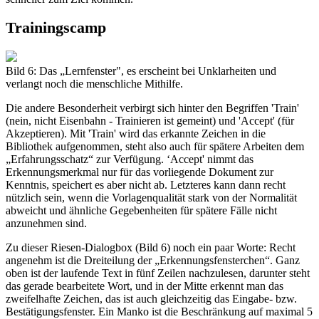
Trainingscamp
Bild 6: Das „Lernfenster", es erscheint bei Unklarheiten und
verlangt noch die menschliche Mithilfe.
Die andere Besonderheit verbirgt sich hinter den Begriffen 'Train'
(nein, nicht Eisenbahn - Trainieren ist gemeint) und 'Accept' (für
Akzeptieren). Mit 'Train' wird das erkannte Zeichen in die
Bibliothek aufgenommen, steht also auch für spätere Arbeiten dem
„Erfahrungsschatz“ zur Verfügung. ‘Accept' nimmt das
Erkennungsmerkmal nur für das vorliegende Dokument zur
Kenntnis, speichert es aber nicht ab. Letzteres kann dann recht
nützlich sein, wenn die Vorlagenqualität stark von der Normalität
abweicht und ähnliche Gegebenheiten für spätere Fälle nicht
anzunehmen sind.
Zu dieser Riesen-Dialogbox (Bild 6) noch ein paar Worte: Recht
angenehm ist die Dreiteilung der „Erkennungsfensterchen“. Ganz
oben ist der laufende Text in fünf Zeilen nachzulesen, darunter steht
das gerade bearbeitete Wort, und in der Mitte erkennt man das
zweifelhafte Zeichen, das ist auch gleichzeitig das Eingabe- bzw.
Bestätigungsfenster. Ein Manko ist die Beschränkung auf maximal 5