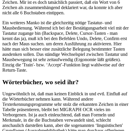
Zeichen. Mir ist es doch tatsächlich passiert, daß ein Wort von 6
Zeichen als zusammenhängend deklariert war, da konnte ich aber
nicht alle 6 Buchstaben eintippen.
Ein weiteres Manko ist die gleichzeitig nötige Tastatur- und
Mausbedienung. Während ich bei der Bestätigungsarbeit viel mit der
Tastatur zugange bin (Backspace, Delete, Cursor-Tasten - man
kennt das ja), muß ich bei den Befehlen Undo, Delete, Confirm erst
nach der Maus suchen. um deren Ausführung zu aktivieren. Hier
hätte man sich besser eine zusätzliche Belegung bestimmter Tasten
ausdenken sollen. Das ständige Wechselspiel zwischen Tastatur und
Mausbewegung ist sehr zeitaufwendig (Ergonomie läßt grüßen).
Einzig die 'Train'- bzw. ‘Accept’-Funktion liegt wahlweise auf der
Return-Taste.
Wörterbücher, wo seid ihr?
Ungewöhnlich ist, daß man keinen Einblick in und evtl. Einfluß auf
die Wörterbücher nehmen kann. Während andere
Texterkennungsprogramme sehr stolz die erkannten Zeichen in einer
Tabelle präsentieren, bleibt bei MIGRAPH OCR vieles im
Verborgenen. Ist ja auch einleuchtend, daß man Formeln und
Merkmale, in die die Buchstaben verwandelt sind, schlecht
anschaulich darstellen kann, aber die sogenannten ‘linguistischen'
Grundlagen (Ausnahmebibliothek) hätte man durchaus offenlegen