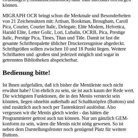
können.
MIGRAPH OCR bringt schon die Merkmale und Besonderheiten
von 21 Zeichensätzen mit: Artisan, Bookman, Brougham, Caroll
Pica, Courier, Courier Italic, Delegate, Elite Modem, Helvetica,
Harald Elite, Letter Golic, Lori, Lubalin, OCRB, Pica, Prestige
Italic, Prestige Pica, Times, Titan und Title. Damit ist fast die
gesamte Schriftenpalette üblicher Druckerzeugnisse abgedeckt.
Schriftgrößen sollten zwischen 10 und 18 Punkt liegen. Weitere
Schriftarten und -großen sind jederzeit möglich und sogar in
getrennten Bibliotheken abspeicherbar.
Bedienung bitte!
Ist Ihnen aufgefallen, daß ich bisher die Menüleiste noch nicht
erwähnt habe? Um ehrlich zu sein, sie ist auch kaum der Rede wert.
Die wichtigsten Funktionen, die in den Menüs versteckt sein
könnten, liegen ohnehin außerhalb auf Schaltknöpfen (Buttons) und
sind zusätzlich auch noch per Tastenkürzel auslösbar. Also
vergessen wir die Menüs gleich wieder - das hätten die
Programmierer getrost auch tun können. Nur um gänzlich GEM-
konform zu sein, wären die Menüs nicht nötig gewesen. So ist
neben dem Darstellungsfenster noch genügend Platz für weitere
Buttons.