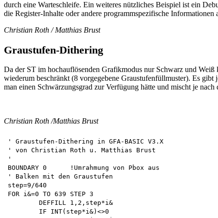
durch eine Warteschleife. Ein weiteres nützliches Beispiel ist ein 
die Register-Inhalte oder andere programmspezifische Informationen an
Christian Roth / Matthias Brust
Graustufen-Dithering
Da der ST im hochauflösenden Grafikmodus nur Schwarz und Weiß kenn
wiederum beschränkt (8 vorgegebene Graustufenfüllmuster). Es gibt j
man einen Schwärzungsgrad zur Verfügung hätte und mischt je nach 
Christian Roth /Matthias Brust
' Graustufen-Dithering in GFA-BASIC V3.X 

' von Christian Roth u. Matthias Brust 

'

BOUNDARY 0	!Umrahmung von Pbox aus

' Balken mit den Graustufen 

step=9/640 

FOR i&=0 TO 639 STEP 3 

	DEFFILL 1,2,step*i&

	IF INT(step*i&)<>0
