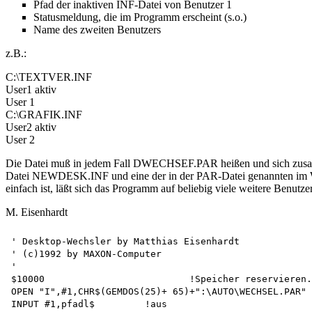
Pfad der inaktiven INF-Datei von Benutzer 1
Statusmeldung, die im Programm erscheint (s.o.)
Name des zweiten Benutzers
z.B.:
C:\TEXTVER.INF
User1 aktiv
User 1
C:\GRAFIK.INF
User2 aktiv
User 2
Die Datei muß in jedem Fall DWECHSEF.PAR heißen und sich zus
Datei NEWDESK.INF und eine der in der PAR-Datei genannten im Wu
einfach ist, läßt sich das Programm auf beliebig viele weitere Benutze
M. Eisenhardt
' Desktop-Wechsler by Matthias Eisenhardt 

' (c)1992 by MAXON-Computer

'

$10000				!Speicher reservieren.

OPEN "I",#1,CHR$(GEMDOS(25)+ 65)+":\AUTO\WECHSEL.PAR" 

INPUT #1,pfadl$		!aus
