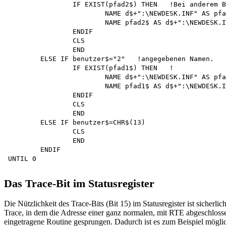
		IF EXIST(pfad2$) THEN 	!Bei anderem Benutzer,

			NAME d$+":\NEWDESK.INF" AS pfad1$ !Umbenenn. der 

			NAME pfad2$ AS d$+":\NEWDESK.INF" !inaktiven Datei in

		ENDIF					!'NEWDESK.INF' und

		CLS						!der aktiven Datei in

		END						!den in der PAR-Datei

	ELSE IF benutzer$="2" 	!angegebenen Namen.

		IF EXIST(pfad1$) THEN 	!

			NAME d$+":\NEWDESK.INF" AS pfad2$

			NAME pfad1$ AS d$+":\NEWDESK.INF"

		ENDIF

		CLS

		END

	ELSE IF benutzer$=CHR$(13)

		CLS 

		END 

	ENDIF 

Das Trace-Bit im Statusregister
Die Nützlichkeit des Trace-Bits (Bit 15) im Statusregister ist sicher
Trace, in dem die Adresse einer ganz normalen, mit RTE abgeschlossen
eingetragene Routine gesprungen. Dadurch ist es zum Beispiel möglich