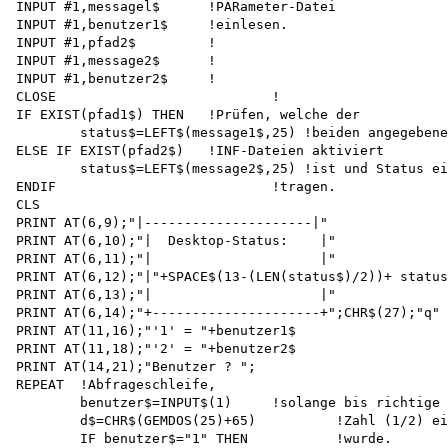
INPUT #1,messagel$	!PARameter-Datei

INPUT #1,benutzer1$	!einlesen.

INPUT #1,pfad2$		!

INPUT #1,message2$	!

INPUT #1,benutzer2$	!

CLOSE				!

IF EXIST(pfad1$) THEN	!Prüfen, welche der

	status$=LEFT$(message1$,25) !beiden angegebenen 

ELSE IF EXIST(pfad2$)	!INF-Dateien aktiviert

	status$=LEFT$(message2$,25) !ist und Status ein-

ENDIF				!tragen.

CLS

PRINT AT(6,9);"|---------------------|"

PRINT AT(6,10);"|  Desktop-Status:    |"

PRINT AT(6,11);"|                     |"

PRINT AT(6,12);"|"+SPACE$(13-(LEN(status$)/2))+ status
PRINT AT(6,13);"|                     |"

PRINT AT(6,14);"+---------------------+";CHR$(27);"q"

PRINT AT(11,16);"'1' = "+benutzer1$

PRINT AT(11,18);"'2' = "+benutzer2$

PRINT AT(14,21);"Benutzer ? ";

REPEAT	!Abfrageschleife,

	benutzer$=INPUT$(1)	!solange bis richtige

	d$=CHR$(GEMDOS(25)+65)		!Zahl (1/2) eingegeben 

	IF benutzer$="1" THEN		!wurde.
