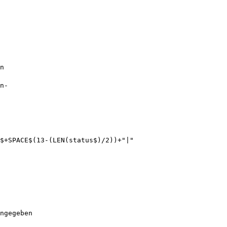
$+SPACE$(13-(LEN(status$)/2))+"|"
