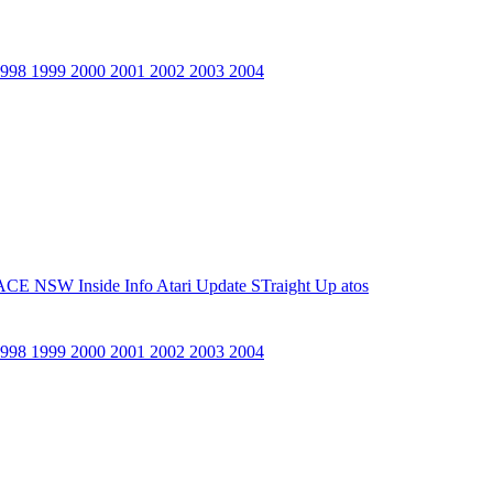
1998
1999
2000
2001
2002
2003
2004
ACE NSW Inside Info
Atari Update
STraight Up
atos
1998
1999
2000
2001
2002
2003
2004