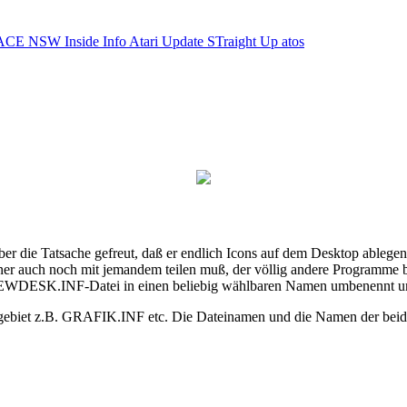
ACE NSW Inside Info
Atari Update
STraight Up
atos
r die Tatsache gefreut, daß er endlich Icons auf dem Desktop ablegen 
hner auch noch mit jemandem teilen muß, der völlig andere Programme b
die NEWDESK.INF-Datei in einen beliebig wählbaren Namen umbenennt
sgebiet z.B. GRAFIK.INF etc. Die Dateinamen und die Namen der be