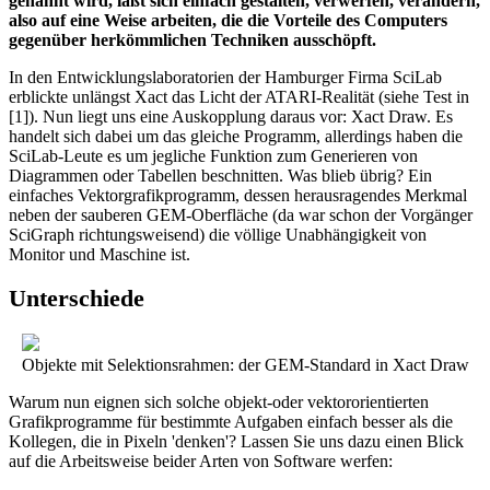
genannt wird, läßt sich einfach gestalten, verwerfen, verändern,
also auf eine Weise arbeiten, die die Vorteile des Computers
gegenüber herkömmlichen Techniken ausschöpft.
In den Entwicklungslaboratorien der Hamburger Firma SciLab
erblickte unlängst Xact das Licht der ATARI-Realität (siehe Test in
[1]). Nun liegt uns eine Auskopplung daraus vor: Xact Draw. Es
handelt sich dabei um das gleiche Programm, allerdings haben die
SciLab-Leute es um jegliche Funktion zum Generieren von
Diagrammen oder Tabellen beschnitten. Was blieb übrig? Ein
einfaches Vektorgrafikprogramm, dessen herausragendes Merkmal
neben der sauberen GEM-Oberfläche (da war schon der Vorgänger
SciGraph richtungsweisend) die völlige Unabhängigkeit von
Monitor und Maschine ist.
Unterschiede
Objekte mit Selektionsrahmen: der GEM-Standard in Xact Draw
Warum nun eignen sich solche objekt-oder vektororientierten
Grafikprogramme für bestimmte Aufgaben einfach besser als die
Kollegen, die in Pixeln 'denken'? Lassen Sie uns dazu einen Blick
auf die Arbeitsweise beider Arten von Software werfen: