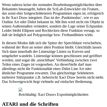
Wenn nahezu keine der normalen Bearbeitungsmöglichkeiten über
Bekanntes hinausgeht, haben die SciLab-Entwickler ein Feature,
das sonst eher fortgeschritteneren Programmen eigen ist, erfolgreich
in ihr Xact Draw integriert. Das ist der ,Punktmodus‘, wie er aus
Outline Art oder Didot bekannt ist. Mit ihm wird nicht ein Objekt in
seinen Außenmaßen verändert, sondern die Lage seiner Eckpunkte.
Leider bleibt Ellipsen und Rechtecken diese Funktion versagt, so
daß sie lediglich auf Polygonzüge bzw. Freihandlinien wirkt.
In diesem Modus läßt sich die Spitze der Sprechblase verschieben,
während der Rest an seiner alten Position bleibt. Gleichfalls lassen
Sich dann innerhalb der Linienzüge Linien zu Kurven und
umgekehrt wandeln. Linienzüge können geschlossen und geöffnet
werden, und sogar die ,unsichtbare' Verbindung zwischen zwei
Teilen eines Zuges ist vorgesehen. An dieserStelle darf man
allerdings nicht die Funktionalität eines Didot Line Art oder
ähnlicher Programme erwarten. Das gleichzeitige Selektieren
mehrerer Stützpunkte z.B. beherrscht Xact Draw bereits nicht mehr.
Das Schwergewicht liegt vielmehr auf einfacher Bedienung.
Reichhaltig: Xact Draws Exportmöglichkeiten
ATARI und die Schriften