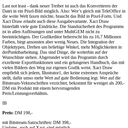
Last not least - dank neuer Treiber ist auch das Konvertieren der
Datei in ein Pixel-Bild möglich. Also: Wer’s gleich mit TeleOffice in
die weite Welt faxen möchte, braucht das Bild in Pixel-Form. Und
Xact Draw erlaubt auch diese Ausgabevariante. Xact Draw
hinterläßt viele gute Eindrücke. Die Standsicherheit des Programms
ist in allen Auflösungen und unter MultiGEM nicht zu
beeinträchtigen. Der Grafikeditor beherrscht bis zu 16,7 Millionen
Farben, birgt ansonsten aber wenig Neues. Die Integration der
Objekttypen, Drehen um beliebige Winkel, mehr Möglichkeiten in
derPunktbarbeitung. Das sind Dinge, die weiterhin auf der
Wunschliste stehen. Abgerundet wird das Programm durch
exzellente Exportfunktionen und ein gelungenes Handbuch, das mit
vielen Bildern den Weg zur eigenen Grafik weist. Xact Draw
empfiehlt sich jedem, Illustrator1, der keine extremen Ansprüche
stellt, dafür umso mehr Wert auf gute Bedienung legt. Wer auf die
Bitstream-Vektorschriften verzichtet, bekommt für weniger als 200,-
DM ein Produkt mit einem hervorragenden
Preis/Leistungsverhältnis.
IB
Preis:
DM 198,-
mit Bitstream-Satzschriften: DM 398,-
Updates, auch auf Xact, sind möglich.