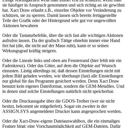
sie häufiger in Anspruch genommen und sich richtig an sie gewöhnt
hat. Xact Draw erlaubt z.B., einzelne Objekte vor Veränderung zu
schützen, sie zu sperren. Damit lassen sich bereits fertiggestellte
Teile der Grafik oder der Hintergrund sehr gut vor ungewollten
Aktionen bewahren
Oder die Tastaturbefehle, über die sich fast alle wichtigen Aktionen
aufrufen lassen. Da der grafisch Tätige ohnehin immer eine Hand
frei hat (die, die nicht auf der Maus ruht), kann er so seinen
Wirkungsgrad kräftig steigern.
Oder die Lineale links und oben am Fensterrand (hier fehlt mir ein
Fadenkreuz). Oder das Gitter, auf dem die Objekte auf Wunsch
einrasten. Lästig allerdings ist, daß dessen Einstellungen nicht mit
jedem Bild geladen werden, wie überhaupt (fast) alle Einstellungen
nur global für das Programm gesichert werden. Denn Xact Draw
benutzt kein eigenes Dateiformat, sondern die GEM-Metafiles. Und
in denen sind solche Einstellungen natürlich nicht speicherbar.
Oder die Druckausgabe über die GDOS-Treiber (wer sie nicht
besitzt, bekommt sie mitgeliefert). Sogar ein zweiter in der
ASSIGN.SYS angemeldeter Drucker kann angesprochen werden.
Oder die Xact-Draw-eigene Dateiauswahlbox, die ein einmaliges
Feature birgt: eine Vorschaumöglichkeit auf GEM-Dateien. Dafür