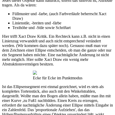
Jedes dieser Objekte kann natürlich, sofern das sinnvoll ist, Attribute
tragen. Als da wären:
Füllmuster und -farbe, (auch Farbverläufe beherrscht Xact
Draw)
Linienstile, -breiten und -färbe
Texthöhe und -Stile sowie Schriftart
Hier trifft Xact Draw Kritik. Ein Rechteck kann z.B. nicht in einen
Linienzug verwandelt und auch nicht entsprechend verändert
werden. (Wir kommen dazu später noch). Genauso muß man vor
dem Zeichnen einer Ellipse entscheiden, ob man die ganze oder nur
ein Segment haben möchte. Eine nachträgliche Änderung ist nicht
mehr möglich. Hier sollte Xact Draw ein wenig mehr
Abstraktionsvermögen besitzen.
Ecke für Ecke im Punktmodus
Ist das Ellipsensegment erst einmal gezeichnet, wird es stets als
komplettes Tortenstück, also auch mit den Winkelstrahlen,
dargestellt. Wollte man den Bogen allein haben, müßte man ihn mit
einer Kurve ,zu Fuß1 nachbilden. Einen Kreis zu erzeugen,
erfordert die nachträgliche Änderung einer Ellipse mittels Eingabe in
ein Zahlenfeld. Das 'proportionale Aufziehen', das das
Höhen/Breitenverhältnis eines Objektes unverändert läßt, wirkt