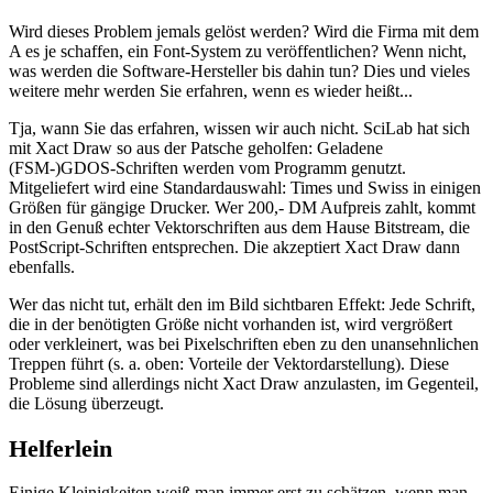
Wird dieses Problem jemals gelöst werden? Wird die Firma mit dem
A es je schaffen, ein Font-System zu veröffentlichen? Wenn nicht,
was werden die Software-Hersteller bis dahin tun? Dies und vieles
weitere mehr werden Sie erfahren, wenn es wieder heißt...
Tja, wann Sie das erfahren, wissen wir auch nicht. SciLab hat sich
mit Xact Draw so aus der Patsche geholfen: Geladene
(FSM-)GDOS-Schriften werden vom Programm genutzt.
Mitgeliefert wird eine Standardauswahl: Times und Swiss in einigen
Größen für gängige Drucker. Wer 200,- DM Aufpreis zahlt, kommt
in den Genuß echter Vektorschriften aus dem Hause Bitstream, die
PostScript-Schriften entsprechen. Die akzeptiert Xact Draw dann
ebenfalls.
Wer das nicht tut, erhält den im Bild sichtbaren Effekt: Jede Schrift,
die in der benötigten Größe nicht vorhanden ist, wird vergrößert
oder verkleinert, was bei Pixelschriften eben zu den unansehnlichen
Treppen führt (s. a. oben: Vorteile der Vektordarstellung). Diese
Probleme sind allerdings nicht Xact Draw anzulasten, im Gegenteil,
die Lösung überzeugt.
Helferlein
Einige Kleinigkeiten weiß man immer erst zu schätzen, wenn man