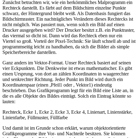
Zunächst betrachten wir, wie ein herkömmliches Malprogramm ein
Rechteck darstellt. Es färbt auf dem Bildschirm einzelne Punkte
schwarz, der Hintergrund bleibt weiß. Als Datenbasis fungiert das
Bildschirmraster. Ein nachträgliches Verändern dieses Rechtecks ist
nicht möglich. Was passiert nun, wenn solch ein Bild auf einen
Drucker ausgegeben wird? Der Drucker besitzt z.B. ein Punktraster,
das viermal so dicht ist. Dann wird das Rechteck eben nur ein
Viertel so groß. Vorteil der Pixel-Technik: Sie läuft schnell ab und ist
programmseitig leicht zu handhaben, da sich die Bilder als simple
Speicherbereiche darstellen.
Ganz anders im Vektor-Format. Unser Rechteck basiert auf seinen
vier Eckpunkten. Die Denkweise ist etwas mathematischer. Es gibt
einen Ursprung, von dort an zählen Koordinaten in waagerechter
und senkrechter Richtung. Jeder Punkt im Bild wird durch ein
Koordinatenpaar (einen ,Pfeil1 oder , Vektor1) eindeutig
beschrieben. Das Grafikprogramm legt für ein Bild eine Liste an, in
die es alle Objekte des Bildes einträgt. Solch ein Eintrag könnte so
lauten:
Rechteck, Ecke 1, Ecke 2, Ecke 3, Ecke 4, Linienart, Linienstärke,
Linienfarbe, Füllmuster, Füllfarbe
Und damit ist im Grunde schon erklärt, warum objektorientierte
Grafikprogramme ihre Vor- und Nachteile besitzen. Sie können