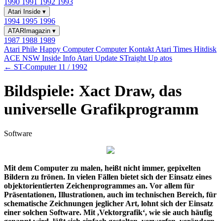
1990
1991
1992
1993
Atari Inside
▾
1994
1995
1996
ATARImagazin
▾
1987
1988
1989
Atari Phile
Happy Computer
Computer Kontakt
Atari Times
Hitdisk
ACE NSW Inside Info
Atari Update
STraight Up
atos
← ST-Computer 11 / 1992
Bildspiele: Xact Draw, das
universelle Grafikprogramm
Software
Mit dem Computer zu malen, heißt nicht immer, gepixelten
Bildern zu frönen. In vielen Fällen bietet sich der Einsatz eines
objektorientierten Zeichenprogrammes an. Vor allem für
Präsentationen, Illustrationen, auch im technischen Bereich, für
schematische Zeichnungen jeglicher Art, lohnt sich der Einsatz
einer solchen Software. Mit ,Vektorgrafik‘, wie sie auch häufig