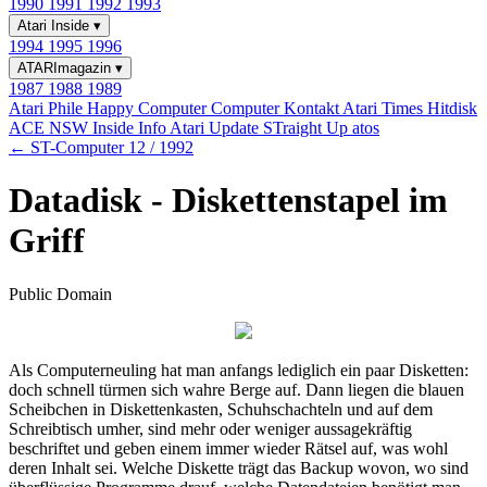
1990
1991
1992
1993
Atari Inside
▾
1994
1995
1996
ATARImagazin
▾
1987
1988
1989
Atari Phile
Happy Computer
Computer Kontakt
Atari Times
Hitdisk
ACE NSW Inside Info
Atari Update
STraight Up
atos
← ST-Computer 12 / 1992
Datadisk - Diskettenstapel im
Griff
Public Domain
Als Computerneuling hat man anfangs lediglich ein paar Disketten:
doch schnell türmen sich wahre Berge auf. Dann liegen die blauen
Scheibchen in Diskettenkasten, Schuhschachteln und auf dem
Schreibtisch umher, sind mehr oder weniger aussagekräftig
beschriftet und geben einem immer wieder Rätsel auf, was wohl
deren Inhalt sei. Welche Diskette trägt das Backup wovon, wo sind