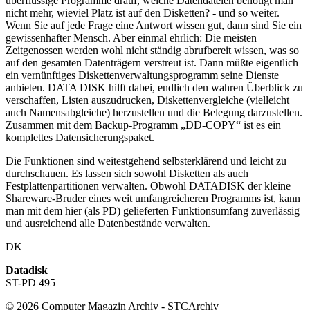
überflüssige Programme drauf, welche Datendateien benötigt man
nicht mehr, wieviel Platz ist auf den Disketten? - und so weiter.
Wenn Sie auf jede Frage eine Antwort wissen gut, dann sind Sie ein
gewissenhafter Mensch. Aber einmal ehrlich: Die meisten
Zeitgenossen werden wohl nicht ständig abrufbereit wissen, was so
auf den gesamten Datenträgern verstreut ist. Dann müßte eigentlich
ein vernünftiges Diskettenverwaltungsprogramm seine Dienste
anbieten. DATA DISK hilft dabei, endlich den wahren Überblick zu
verschaffen, Listen auszudrucken, Diskettenvergleiche (vielleicht
auch Namensabgleiche) herzustellen und die Belegung darzustellen.
Zusammen mit dem Backup-Programm „DD-COPY“ ist es ein
komplettes Datensicherungspaket.
Die Funktionen sind weitestgehend selbsterklärend und leicht zu
durchschauen. Es lassen sich sowohl Disketten als auch
Festplattenpartitionen verwalten. Obwohl DATADISK der kleine
Shareware-Bruder eines weit umfangreicheren Programms ist, kann
man mit dem hier (als PD) gelieferten Funktionsumfang zuverlässig
und ausreichend alle Datenbestände verwalten.
DK
Datadisk
ST-PD 495
© 2026 Computer Magazin Archiv - STCArchiv