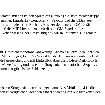
chkeit, mit den beiden Spultasten (Pfeilen) die Instrumentengruppe
ummer, Lautstärke (Controller 7), Velocity und die Oktavlage
ogrammstart wieder im Rechner. Besitzer der neueren GM-Geräte
es, daß die MIDI-Instrumente mit diesem GM-Standard die
t die Neuanpassung bei Umstellung des MIDI-Equipments ungemein.
ient. Um nicht monotone langweilige Grooves zu erzeugen, läßt sich
per Maus ein gegeben. Der Vorteil bei der Hüllkurvenbenutzung besteht
ird gespeichert und mit Linksklick abgerufen. Diese Dialogbox ist
für Abwechslung und lassen die Songs nicht im statischen Sequenzer-
strument gibt als das Schlagzeug.
ierbaren Songpositionen einsteigen kann. Aus Abbildung 4 ist die
eit zu vergleichen, dennoch sind die wichtigsten Möglichkeiten der