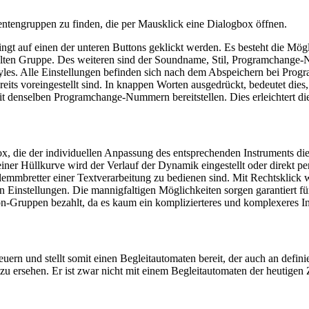
entengruppen zu finden, die per Mausklick eine Dialogbox öffnen.
t auf einen der unteren Buttons geklickt werden. Es besteht die Mögli
lten Gruppe. Des weiteren sind der Soundname, Stil, Programchange-N
 Styles. Alle Einstellungen befinden sich nach dem Abspeichern bei Pr
eits voreingestellt sind. In knappen Worten ausgedrückt, bedeutet di
r mit denselben Programchange-Nummern bereitstellen. Dies erleichter
box, die der individuellen Anpassung des entsprechenden Instruments d
 einer Hüllkurve wird der Verlauf der Dynamik eingestellt oder direkt 
lemmbretter einer Textverarbeitung zu bedienen sind. Mit Rechtsklick w
igen Einstellungen. Die mannigfaltigen Möglichkeiten sorgen garantiert 
on-Gruppen bezahlt, da es kaum ein komplizierteres und komplexeres In
uern und stellt somit einen Begleitautomaten bereit, der auch an defin
 ersehen. Er ist zwar nicht mit einem Begleitautomaten der heutigen Z