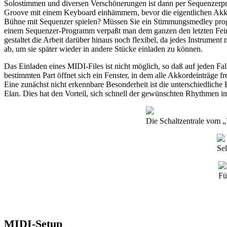
Solostimmen und diversen Verschönerungen ist dann per Sequenzerpr
Groove mit einem Keyboard einhämmern, bevor die eigentlichen Akkor
Bühne mit Sequenzer spielen? Müssen Sie ein Stimmungsmedley progr
einem Sequenzer-Programm verpaßt man dem ganzen den letzten Feins
gestaltet die Arbeit darüber hinaus noch flexibel, da jedes Instrumen
ab, um sie später wieder in andere Stücke einladen zu können.
Das Einladen eines MIDI-Files ist nicht möglich, so daß auf jeden F
bestimmten Part öffnet sich ein Fenster, in dem alle Akkordeinträge f
Eine zunächst nicht erkennbare Besonderheit ist die unterschiedliche 
Elan. Dies hat den Vorteil, sich schnell der gewünschten Rhythmen im
Die Schaltzentrale vom „
Se
Fü
MIDI-Setup