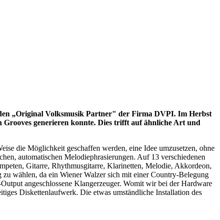
m den „Original Volksmusik Partner" der Firma DVPI. Im Herbst
 Grooves generieren konnte. Dies trifft auf ähnliche Art und
Weise die Möglichkeit geschaffen werden, eine Idee umzusetzen, ohne
fachen, automatischen Melodiephrasierungen. Auf 13 verschiedenen
peten, Gitarre, Rhythmusgitarre, Klarinetten, Melodie, Akkordeon,
g zu wählen, da ein Wiener Walzer sich mit einer Country-Belegung
I-Output angeschlossene Klangerzeuger. Womit wir bei der Hardware
iges Diskettenlaufwerk. Die etwas umständliche Installation des