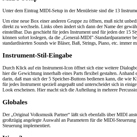
Unter dem Eintrag MIDI-Setup in der Menüleiste sind die 13 Instrum
Um eine neue Box einer anderen Gruppe zu öffnen, muß nicht unbeding
direkt zu wechseln. Links oben ändert sich dann der Name der gewäh
einstellbar. Das geschieht für jedes Instrument und für jeden der 15
können sofort loslegen, da die „General-MIDI"-Standardparameter ber
standardisierten Sounds wie Bläser, Baß, Strings, Piano, etc. imme
Instrument-Stil-Eingabe
Durch Klick auf ein Instrument-Icon öffnet sich eine weitere Dialog
hier die Gewichtung innerhalb eines Parts flexibel gestalten. Anhand
darin, daß man sich der 5 Speicher-Buttons bedienen kann, die wie K
für jedes Instrument speziell angepaßt und unterscheidet sich in ein
Look erscheinen. Hier macht sich die Aufteilung in mehrere Percussi
Globales
Der „Original Volksmusik Partner“ läßt sich ebenfalls über MIDI anste
großzügig angelegte Auswahl an Parametern für die MIDI-Steuerung zu
Steuerung implementiert.