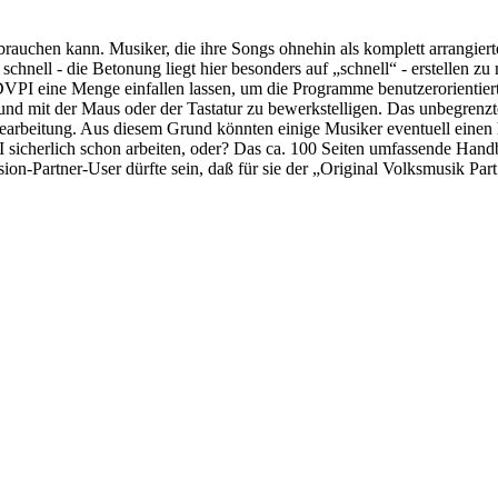
ebrauchen kann. Musiker, die ihre Songs ohnehin als komplett arrangie
 schnell - die Betonung liegt hier besonders auf „schnell“ - erstellen z
 DVPI eine Menge einfallen lassen, um die Programme benutzerorientiert
nd mit der Maus oder der Tastatur zu bewerkstelligen. Das unbegrenzt
earbeitung. Aus diesem Grund könnten einige Musiker eventuell einen 
sicherlich schon arbeiten, oder? Das ca. 100 Seiten umfassende Handbuc
ssion-Partner-User dürfte sein, daß für sie der „Original Volksmusik Part