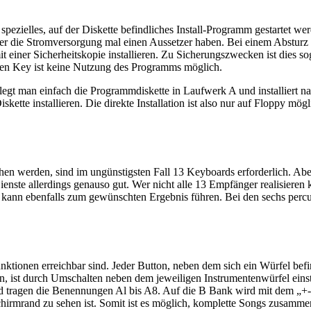
spezielles, auf der Diskette befindliches Install-Programm gestartet w
er die Stromversorgung mal einen Aussetzer haben. Bei einem Absturz 
it einer Sicherheitskopie installieren. Zu Sicherungszwecken ist dies s
sen Key ist keine Nutzung des Programms möglich.
er legt man einfach die Programmdiskette in Laufwerk A und installier
iskette installieren. Die direkte Installation ist also nur auf Floppy m
n werden, sind im ungünstigsten Fall 13 Keyboards erforderlich. Aber
ienste allerdings genauso gut. Wer nicht alle 13 Empfänger realisier
kann ebenfalls zum gewünschten Ergebnis führen. Bei den sechs percu
nktionen erreichbar sind. Jeder Button, neben dem sich ein Würfel befin
n, ist durch Umschalten neben dem jeweiligen Instrumentenwürfel einst
 und tragen die Benennungen Al bis A8. Auf die B Bank wird mit dem „+
chirmrand zu sehen ist. Somit ist es möglich, komplette Songs zusamm