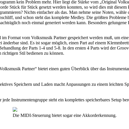
ogramm kein Problem mehr. Hier liegt die Stärke vom „Original Volk
de Stück für Stück gesetzt werden konnten, so wird dies mit diesem P
ammieren? Nichts einfacher als das. Man nehme seine Noten, wähle d
chliff, und schon steht das komplette Medley. Die größten Probleme 
t nachträglich noch einmal generiert werden kann. Besonders gelungene 
all im Format vom Volksmusik Partner gespeichert werden muß, um eine 
rei änderbar sind. Es ist sogar möglich, einen Part auf einem Klemmbret
Behandlung der Parts 1-4 und 5-8. In den ersten 4 Parts wird der Groove
 richtigen Stil bedienen zu können.
Volksmusik Partner“ bietet einen guten Überblick über das Instrument
lektives Speichern und Laden macht Anpassungen zu einem leichten Spi
r jede Instrumentengruppe steht ein komplettes speicherbares Setup bere
Die MIDI-Steuerung bietet sogar eine Akkorderkennung.