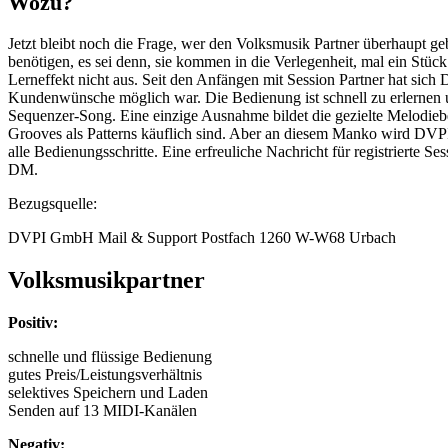
Wozu?
Jetzt bleibt noch die Frage, wer den Volksmusik Partner überhaupt g
benötigen, es sei denn, sie kommen in die Verlegenheit, mal ein Stück
Lerneffekt nicht aus. Seit den Anfängen mit Session Partner hat sich
Kundenwünsche möglich war. Die Bedienung ist schnell zu erlernen u
Sequenzer-Song. Eine einzige Ausnahme bildet die gezielte Melodieb
Grooves als Patterns käuflich sind. Aber an diesem Manko wird DVPI 
alle Bedienungsschritte. Eine erfreuliche Nachricht für registrierte Se
DM.
Bezugsquelle:
DVPI GmbH Mail & Support Postfach 1260 W-W68 Urbach
Volksmusikpartner
Positiv:
schnelle und flüssige Bedienung
gutes Preis/Leistungsverhältnis
selektives Speichern und Laden
Senden auf 13 MIDI-Kanälen
Negativ: