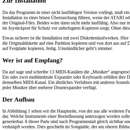
Zur Installation
Da das Programm in einer nicht lauffähigen Version vorliegt, muß ein 
Installation zu einer bösen Überraschung führen, wenn der ATARI od
der Original-Files. Beides wäre dann nicht mehr lauffähig. Also nur m
im Joystickport für Schutz vor unbefugtem Kopieren sorgt. Ohne die
Etwas sicherer ist die Installation mit zwei Diskettenlaufwerken. Hi
die Originaldiskette auf eine Partition kopieren und von dort aus auf D
auf Festplatte kopieren, fertig. Umständlicher geht’s nimmer.
Wer ist auf Empfang?
Da auf sage und schreibe 13 MIDI-Kanälen die „Musiker“ angesproche
Ein oder zwei multitimbrale Expander oder Keyboards erfüllen ihre D
demselben MIDI-Kanal. Ein ähnliches Verfahren mit anderen Sounds 
jeder Musiker über mehrere Drumexpander verfügt.
Der Aufbau
In Abbildung 1 sehen wir die Hauptseite, von der aus alle weiteren Fu
dar. Welche Instrumente einer Beeinflussung unterzogen werden solle
generierbar. 8 dieser Parts sind nach Programmstart gleich sichtbar
verknüpft werden. Dies geschieht im Songtable, der am oberen Bilds