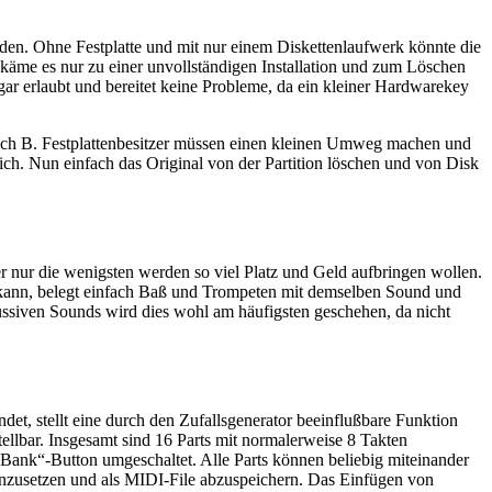
erden. Ohne Festplatte und mit nur einem Diskettenlaufwerk könnte die
käme es nur zu einer unvollständigen Installation und zum Löschen
ogar erlaubt und bereitet keine Probleme, da ein kleiner Hardwarekey
t nach B. Festplattenbesitzer müssen einen kleinen Umweg machen und
öglich. Nun einfach das Original von der Partition löschen und von Disk
 nur die wenigsten werden so viel Platz und Geld aufbringen wollen.
en kann, belegt einfach Baß und Trompeten mit demselben Sound und
ssiven Sounds wird dies wohl am häufigsten geschehen, da nicht
det, stellt eine durch den Zufallsgenerator beeinflußbare Funktion
ellbar. Insgesamt sind 16 Parts mit normalerweise 8 Takten
-Bank“-Button umgeschaltet. Alle Parts können beliebig miteinander
enzusetzen und als MIDI-File abzuspeichern. Das Einfügen von