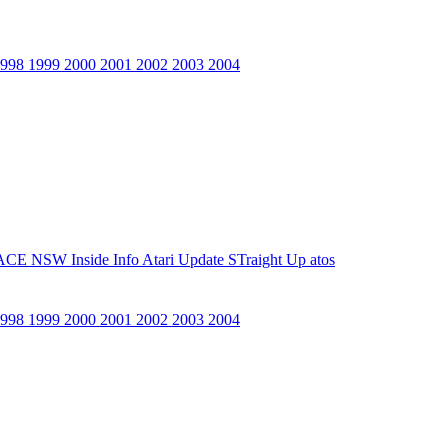
1998
1999
2000
2001
2002
2003
2004
ACE NSW Inside Info
Atari Update
STraight Up
atos
1998
1999
2000
2001
2002
2003
2004