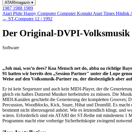
ATARImagazin
▾
1987
1988
1989
Atari Phile
Happy Computer
Computer Kontakt
Atari Times
Hitdisk
← ST-Computer 12 / 1992
Der Original-DVPI-Volksmusik
Software
„Joh mai, wos’n dees? Koa Mensch net do, abba oa richtige Bay
91 hatten wir bereits den „Session Partner" unter die Lupe genom
Weise auf den Volksmusik-Partner zu, der diesbezüglich aber au
Er ist kein Sequenzer und auch kein MIDI-Player, der die Generierun
gleich ein halbes Dutzend Musiker herbeirufen zu müssen. Die Musik
MIDI-Kanälen geschieht die Generierung der kompletten Grooves; Die
Percussion, Woodblocks, Kick, Snare, Hihat und Drumfill. Es macht 
bestimmt nicht überzeugend anhört. Wie es letztendlich klingt, un
wären. Erforderlich sind ein ATARI der ST-Reihe mit mindestens 1 M
Programms macht eine vorherige Sicherheitskopie zwingend notwend