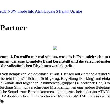
ACE NSW Inside Info
Atari Update
STraight Up
atos
 Partner
ernmusi. Do woll’n mir mal schaun, wos dös is Es handelt sich u
men, der eine komplette Band bereitstellt und die verschiedensten
f die volkstümlichen Rhythmen zurückgreift.
g von komplexen Melodielinien zuläßt. Hier soll auf einfache Art und 
 besteht hauptsächlich aus Schlagzeug, Begleitung (Backing) und ein
 Kanäle sind folgenden Instrumenten(-gruppen) zugeordnet: Baß, Trom
durchaus Sinn, für verschiedene Musikrichtungen eine andere Belegun
d welche Sounds zum Einsatz kommen können, entscheidet der am ATAR
B Arbeitsspeicher, ein monochromer Monitor (SM 124) und ein zweiseit
ig.