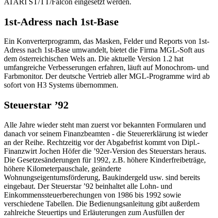
ATARI ST/TT/Falcon eingesetzt werden.
1st-Adress nach 1st-Base
Ein Konverterprogramm, das Masken, Felder und Reports von 1st-
Adress nach 1st-Base umwandelt, bietet die Firma MGL-Soft aus
dem österreichischen Wels an. Die aktuelle Version 1.2 hat
umfangreiche Verbesserungen erfahren, läuft auf Monochrom- und
Farbmonitor. Der deutsche Vertrieb aller MGL-Programme wird ab
sofort von H3 Systems übernommen.
Steuerstar ’92
Alle Jahre wieder steht man zuerst vor bekannten Formularen und
danach vor seinem Finanzbeamten - die Steuererklärung ist wieder
an der Reihe. Rechtzeitig vor der Abgabefrist kommt von Dipl.-
Finanzwirt Jochen Höfer die ’92er-Version des Steuerstars heraus.
Die Gesetzesänderungen für 1992, z.B. höhere Kinderfreibeträge,
höhere Kilometerpauschale, geänderte
Wohnungseigentumsförderung, Baukindergeld usw. sind bereits
eingebaut. Der Steuerstar ’92 beinhaltet alle Lohn- und
Einkommenssteuerberechungen von 1986 bis 1992 sowie
verschiedene Tabellen. Die Bedienungsanleitung gibt außerdem
zahlreiche Steuertips und Erläuterungen zum Ausfüllen der