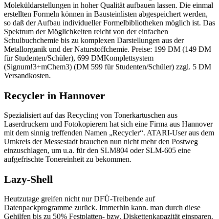
Moleküldarstellungen in hoher Qualität aufbauen lassen. Die einmal
erstellten Formeln können in Bausteinlisten abgespeichert werden,
so daß der Aufbau individueller Formelbibliotheken möglich ist. Das
Spektrum der Möglichkeiten reicht von der einfachen
Schulbuchchemie bis zu komplexen Darstellungen aus der
Metallorganik und der Naturstoffchemie. Preise: 199 DM (149 DM
für Studenten/Schüler), 699 DMKomplettsystem
(Signum!3+mChem3) (DM 599 für Studenten/Schüler) zzgl. 5 DM
Versandkosten.
Recycler in Hannover
Spezialisiert auf das Recycling von Tonerkartuschen aus
Laserdruckern und Fotokopierern hat sich eine Firma aus Hannover
mit dem sinnig treffenden Namen „Recycler“. ATARI-User aus dem
Umkreis der Messestadt brauchen nun nicht mehr den Postweg
einzuschlagen, um u.a. für den SLM804 oder SLM-605 eine
aufgefrischte Tonereinheit zu bekommen.
Lazy-Shell
Heutzutage greifen nicht nur DFÜ-Treibende auf
Datenpackprogramme zurück. Immerhin kann. man durch diese
Gehilfen bis zu 50% Festplatten- bzw. Diskettenkapazität einsparen.