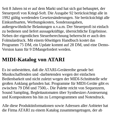
Seit 8 Jahren ist er auf dem Markt und hat sich gut behauptet, der
Steuerprofi von Kriegl-Soft. Die Ausgabe 92 berücksichtigt alle in
1992 gültig werdenden Gesetzesänderungen. Sie berücksichtigt alle
Einkunftsarten, Werbungskosten, Sonderausgaben,
außergewöhnliche Belastungen u.v.a.m. Der Steuerprofi ist einfach
zu bedienen und liefert aussagekräftige, übersichtliche Ergebnisse.
Neben der eigentlichen Steuerberechnung beherrscht er auch den
Folmulardruck. Mit einem 60seitigen Handbuch kostet das
Programm 75 DM, ein Update kommt auf 28 DM, und eine Demo-
Version kann für 9 DMangefordert werden.
MIDI-Katalog von ATARI
Es ist unbestritten, daß die ATARI-Gerätereihe gerade bei
Musikschaffenden und -darbietenden wegen der einfachen
Bedienbarkeit und nicht zuletzt wegen der MIDI-Schnittstelle sehr
großen Anklang gefunden hat. Programme für MIDI-Geräte gibt es
zwischen 79 DM und 7500,-. Die Palette reicht von Sequenzern,
Sound Sampling, Begleitautomaten über Synthesizer-Ansteuerung
und Kompositoren bis hin zu Lernprogrammen und Notendruck.
Alle diese Produktinformationen sowie Adressen aller Anbieter hat
die Firma ATARI zu einem Katalog zusammengetragen, der ab