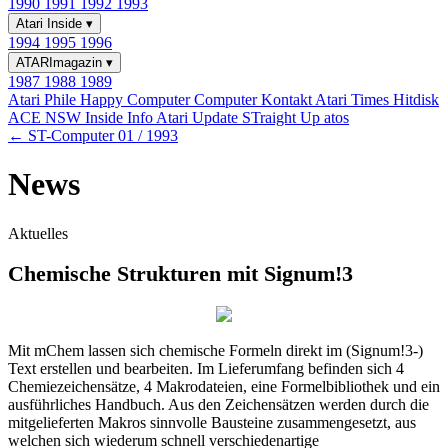
1990
1991
1992
1993
Atari Inside
▾
1994
1995
1996
ATARImagazin
▾
1987
1988
1989
Atari Phile
Happy Computer
Computer Kontakt
Atari Times
Hitdisk
ACE NSW Inside Info
Atari Update
STraight Up
atos
← ST-Computer 01 / 1993
News
Aktuelles
Chemische Strukturen mit Signum!3
Mit mChem lassen sich chemische Formeln direkt im (Signum!3-)
Text erstellen und bearbeiten. Im Lieferumfang befinden sich 4
Chemiezeichensätze, 4 Makrodateien, eine Formelbibliothek und ein
ausführliches Handbuch. Aus den Zeichensätzen werden durch die
mitgelieferten Makros sinnvolle Bausteine zusammengesetzt, aus
welchen sich wiederum schnell verschiedenartige