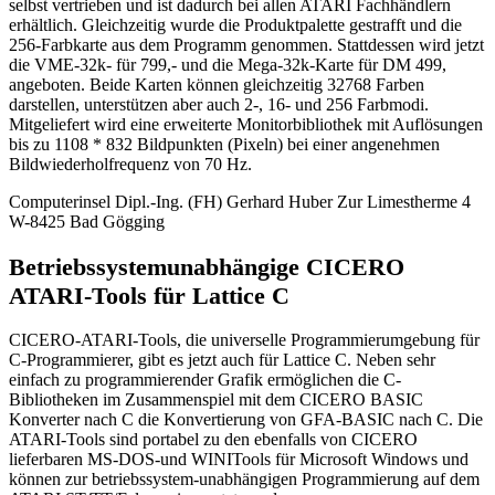
selbst vertrieben und ist dadurch bei allen ATARI Fachhändlern
erhältlich. Gleichzeitig wurde die Produktpalette gestrafft und die
256-Farbkarte aus dem Programm genommen. Stattdessen wird jetzt
die VME-32k- für 799,- und die Mega-32k-Karte für DM 499,
angeboten. Beide Karten können gleichzeitig 32768 Farben
darstellen, unterstützen aber auch 2-, 16- und 256 Farbmodi.
Mitgeliefert wird eine erweiterte Monitorbibliothek mit Auflösungen
bis zu 1108 * 832 Bildpunkten (Pixeln) bei einer angenehmen
Bildwiederholfrequenz von 70 Hz.
Computerinsel Dipl.-Ing. (FH) Gerhard Huber Zur Limestherme 4
W-8425 Bad Gögging
Betriebssystemunabhängige CICERO
ATARI-Tools für Lattice C
CICERO-ATARI-Tools, die universelle Programmierumgebung für
C-Programmierer, gibt es jetzt auch für Lattice C. Neben sehr
einfach zu programmierender Grafik ermöglichen die C-
Bibliotheken im Zusammenspiel mit dem CICERO BASIC
Konverter nach C die Konvertierung von GFA-BASIC nach C. Die
ATARI-Tools sind portabel zu den ebenfalls von CICERO
lieferbaren MS-DOS-und WINITools für Microsoft Windows und
können zur betriebssystem-unabhängigen Programmierung auf dem