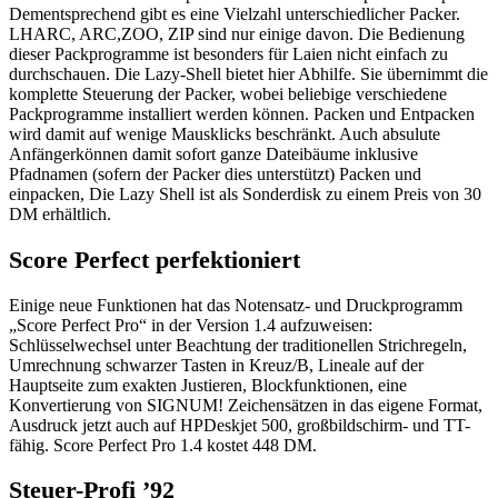
Dementsprechend gibt es eine Vielzahl unterschiedlicher Packer.
LHARC, ARC,ZOO, ZIP sind nur einige davon. Die Bedienung
dieser Packprogramme ist besonders für Laien nicht einfach zu
durchschauen. Die Lazy-Shell bietet hier Abhilfe. Sie übernimmt die
komplette Steuerung der Packer, wobei beliebige verschiedene
Packprogramme installiert werden können. Packen und Entpacken
wird damit auf wenige Mausklicks beschränkt. Auch absulute
Anfängerkönnen damit sofort ganze Dateibäume inklusive
Pfadnamen (sofern der Packer dies unterstützt) Packen und
einpacken, Die Lazy Shell ist als Sonderdisk zu einem Preis von 30
DM erhältlich.
Score Perfect perfektioniert
Einige neue Funktionen hat das Notensatz- und Druckprogramm
„Score Perfect Pro“ in der Version 1.4 aufzuweisen:
Schlüsselwechsel unter Beachtung der traditionellen Strichregeln,
Umrechnung schwarzer Tasten in Kreuz/B, Lineale auf der
Hauptseite zum exakten Justieren, Blockfunktionen, eine
Konvertierung von SIGNUM! Zeichensätzen in das eigene Format,
Ausdruck jetzt auch auf HPDeskjet 500, großbildschirm- und TT-
fähig. Score Perfect Pro 1.4 kostet 448 DM.
Steuer-Profi ’92