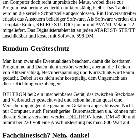
am Computer doch recht unpraktische Maus, wobei diese zur
Programmsteuerung weiterhin funktionsfähig bleibt. Das Tablett
wird an die serielle Schnittstelle angeschlossen. Ein Universaltreiber
erlaubt das Ansteuern beliebiger Software. Als Software werden ein
Template Editor, REPRO STUDIO junior und AVANT Vektor 1.2
mitgeliefert. Das Digitalisiertablett ist an jeden ATARI ST/ STE/TT
anschließbar und kostet mit Software 598 DM.
Rundum-Geräteschutz
Man kann zwar alle Eventualitäten beachten, damit die kostbaren
Programme und Daten nicht zerstört werden, aber an die Tücken
von Blitzeinschlag, Netzüberspannung und Kurzschluß wird kaum
gedacht. Dabei ist es nicht sehr kostspielig, dem Ungemach aus
dieser Richtung vorzubeugen.
DELTRON heiß ein unscheinbares Gerät, das zwischen Steckdose
und Verbraucher gesteckt wird und schon hat man quasi eine
Versicherung gegen die genannten Gefahren abgeschlossen. Nicht
nur Computer, auch Fernsehgeräte, Büromaschinen u.a. können mit
diesem Schutz versehen werden. DELTRON kostet DM 49,90 und
nimmt bei 220 Volt eine Anschlußleistung bis max. 800 Watt auf.
Fachchinesisch? Nein, danke!