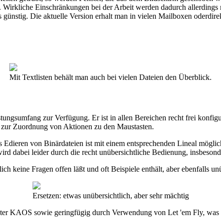
 Wirkliche Einschränkungen bei der Arbeit werden dadurch allerdings n
günstig. Die aktuelle Version erhalt man in vielen Mailboxen oderdir
Mit Textlisten behält man auch bei vielen Dateien den Überblick.
stungsumfang zur Verfügung. Er ist in allen Bereichen recht frei konfi
n zur Zuordnung von Aktionen zu den Maustasten.
s Edieren von Binärdateien ist mit einem entsprechenden Lineal möglic
d dabei leider durch die recht unübersichtliche Bedienung, insbesonde
h keine Fragen offen läßt und oft Beispiele enthält, aber ebenfalls unü
Ersetzen: etwas unübersichtlich, aber sehr mächtig
 unter KAOS sowie geringfügig durch Verwendung von Let 'em Fly, was