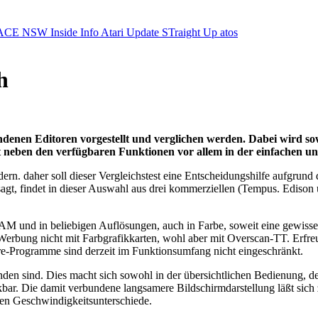
ACE NSW Inside Info
Atari Update
STraight Up
atos
h
undenen Editoren vorgestellt und verglichen werden. Dabei wird s
gt neben den verfügbaren Funktionen vor allem in der einfachen 
rn. daher soll dieser Vergleichstest eine Entscheidungshilfe aufgrun
sagt, findet in dieser Auswahl aus drei kommerziellen (Tempus. Ediso
M und in beliebigen Auflösungen, auch in Farbe, soweit eine gewisse
r Werbung nicht mit Farbgrafikkarten, wohl aber mit Overscan-TT. Erfr
e-Programme sind derzeit im Funktionsumfang nicht eingeschränkt.
den sind. Dies macht sich sowohl in der übersichtlichen Bedienung, d
ar. Die damit verbundene langsamere Bildschirmdarstellung läßt sich
ten Geschwindigkeitsunterschiede.