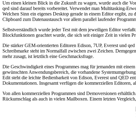
Um einen kleinen Blick in die Zukunft zu wagen, wurde auch die Vorb
qed sind darauf bereits vorbereitet. Verwendet man Multitasking-Er
Welchen Sinn ein eigenes Desktop gerade in einem Editor ergibt, zu d
Clipboard zum Datenaustausch vor allem parallel laufender Program
Selbstverständlich wurde jeder Test mit dem jeweiligen Editor verfa
Blockfunktionen geachtet wurde, die sich seit einiger Zeit in vielen P
Die stärker GEM-orientierten Editoren Edison, 7UP, Everest und qed
Schreibmarke steht im Normalfall zwischen zwei Zeichen. Demgegenü
mehr zusagt, ist letztlich eine Geschmacksfrage.
Die Geschwindigkeit eines Programmes mag für jemanden mit einem 8
gewünschten Anwendungsbereich, die vorhandene Systemumgebung un
Edit steht die leichte Bedienbarkeit von Edison, Everest und QED en
Dokumentationen. Insgesamt verfügen die kommerziellen Editoren, a
Von allen kommerziellen Programmen sind Demoversionen erhältlich.
Rückumschlag als auch in vielen Mailboxen. Einem letzten Vergleich, 