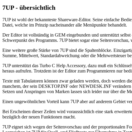
7UP - übersichtlich
7UP ist wohl der bekannteste Shareware-Editor. Seine einfache Bedi
Datei, welche im Prinzip nacheinander alle Menüpunkte behandelt.
Der Editor ist vollständig in GEM eingebunden und unterstützt selb
Schwerpunkt des Programms. 7UP bietet sogar eine Seitenvorschau, wel
Eine weitere große Stärke von 7UP sind die Spaltenblöcke. Einzigarti
Summe, Mittelwert, Standardabweichung oder die Mehrwertsteuer bere
7UP unterstützt das Turbo C Help Accessory, dazu muß ein Schlüssel
heraus aufrufen. Trotzdem ist der Editor zum Programmieren nur bedi
Texte mit Tabulatoren können zwar geladen werden, doch werden die
manchem, der sein DESKTOP.INF oder NEWDESK.INF verändern wollt
Setzen und Anspringen von Marken lassen sich leider nur über die Me
Einen ungewöhnlichen Vorteil kann 7UP aber auf anderem Gebiet verbu
Bei Erscheinen dieser Zeilen wird voraussichtlich eine stark erweiter
bezüglich der neuen Funktionen macht.
7UP eignet sich wegen der Seitenvorschau und der proportionalen Fo