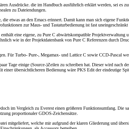
lären Ausdrücke. die im Handbuch ausführlich erklärt werden, sei es z
nealen zu Dateiendungen.
e, die etwas an den Emacs erinnert. Damit kann man sich eigene Funktio
ofunktionen zur Maus- und Tastaturbedienung ist fast uneingeschränkt
enthält eine eigene, zu Pure C abwärtskompatible Projektverwaltung 
ähnlich wie in der Projektdatenbank von Pure C Referenzen durch Druck
n. Für Turbo- Pure-, Megamax- und Lattice C sowie CCD-Pascal werden
lle paar Tage einige (Source-)Zeilen zu schreiben hat. Dieser wird nac
 einer übersichtlicheren Bedienung wäre PKS Edit der eindeutige Spitzen
 jedoch im Vergleich zu Everest einen größeren Funktionsumfang. Die s
enutzung proportionaler GDOS-Zeichensätze.
tei mitgeliefert, welche mir aufgrund der klaren Gliederung und übersic
 Einschränkungen, als Accessory betreiben.