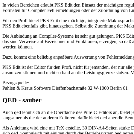
In vielen Bereichen erlaubt PKS Edit den Einsatz der mächtigen regu
Formaten für Compiler-Fehlermeldungen oder der Zuordnung von Li
Für den Profi bietet PKS Edit eine mächtige, integrierte Makrosprach
PKS Edit ebenfalls gibt, hinausgehen. Selbst die Zuordnung der Makr
Die Anbindung an Compiler-Systeme ist sehr gut gelungen. PKS Edit 
das sind Verweise auf Bezeichner und Funktionen, erzeugen, so daß 
werden können.
Dazu kommt eine beliebig anpaßbare Auswertung von Fehlermeldunge
PKS Edit ist der Editor für den Profi, nicht für jemanden, der nur a
ausnutzen können und nicht so bald an die Leistungsgrenze stoßen. Mit
Bezugsquelle:
Pahlen & Kraus Software Dieffenbachstraße 32 W-1000 Berlin 61
QED - sauber
Auch qed lehnt sich an die Oberfläche des Pure-C-Editors an, bietet
langsamer als die der anderen Editoren, dafür bietet qed aber die B
Als Anleitung wird eine mit TeX erstellte, 30 DIN-A4-Seiten starke Da
sich qed, wenngleich mit einigen durch das Betriebssystem bedingten