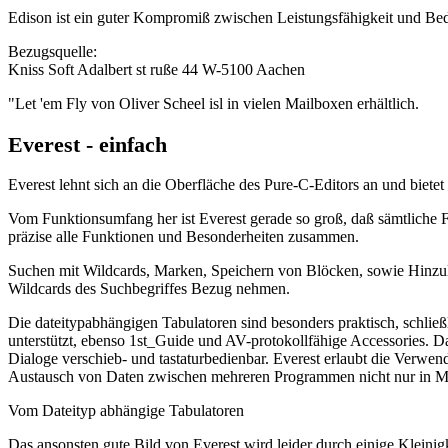
Edison ist ein guter Kompromiß zwischen Leistungsfähigkeit und Bedie
Bezugsquelle:
Kniss Soft Adalbert st ruße 44 W-5100 Aachen
"Let 'em Fly von Oliver Scheel isl in vielen Mailboxen erhältlich.
Everest - einfach
Everest lehnt sich an die Oberfläche des Pure-C-Editors an und biete
Vom Funktionsumfang her ist Everest gerade so groß, daß sämtliche 
präzise alle Funktionen und Besonderheiten zusammen.
Suchen mit Wildcards, Marken, Speichern von Blöcken, sowie Hinzula
Wildcards des Suchbegriffes Bezug nehmen.
Die dateitypabhängigen Tabulatoren sind besonders praktisch, schließ
unterstützt, ebenso 1st_Guide und AV-protokollfähige Accessories. Da
Dialoge verschieb- und tastaturbedienbar. Everest erlaubt die Verwe
Austausch von Daten zwischen mehreren Programmen nicht nur in Mu
Vom Dateityp abhängige Tabulatoren
Das ansonsten gute Bild von Everest wird leider durch einige Kleinig