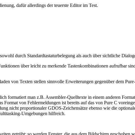
nung, dafür allerdings der teuerste Editor im Test.
t sowohl durch Standardtastaturbelegung als auch über sichtliche Dialo
Funktionen über leicht zu merkende Tastenkombinationen aufrufbar sin
den von Texten stellen sinnvolle Erweiterungen gegenüber dem Pure-C-
lich formatiert man z.B. Assembler-Quelltexte in einem anderen Format a
s Format von Fehlermeldungen ist bereits auf das von Pure C voreingest
ndung nicht proportionaler GDOS-Zeichensätze ebenso wie die optional
ltitasking-Umgebungen hilfreich.
keiten getrübt; so werden Fenster, die aus dem Bildschirm geschoben w