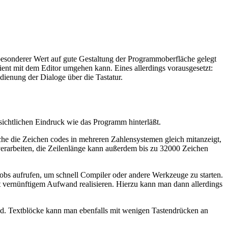
ß besonderer Wert auf gute Gestaltung der Programmoberfläche gelegt
zient mit dem Editor umgehen kann. Eines allerdings vorausgesetzt:
ienung der Dialoge über die Tastatur.
sichtlichen Eindruck wie das Programm hinterläßt.
he die Zeichen codes in mehreren Zahlensystemen gleich mitanzeigt,
 verarbeiten, die Zeilenlänge kann außerdem bis zu 32000 Zeichen
0 Jobs aufrufen, um schnell Compiler oder andere Werkzeuge zu starten.
t vernünftigem Aufwand realisieren. Hierzu kann man dann allerdings
ind. Textblöcke kann man ebenfalls mit wenigen Tastendrücken an