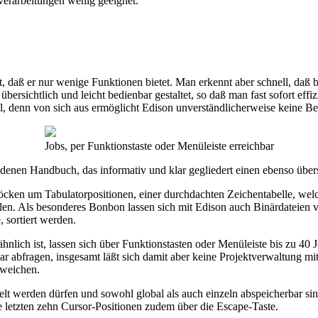
verarbeitungen wenig geeignet.
tet, daß er nur wenige Funktionen bietet. Man erkennt aber schnell, da
ersichtlich und leicht bedienbar gestaltet, so daß man fast sofort effi
, denn von sich aus ermöglicht Edison unverständlicherweise keine Bed
Jobs, per Funktionstaste oder Menüleiste erreichbar
denen Handbuch, das informativ und klar gegliedert einen ebenso über
cken um Tabulatorpositionen, einer durchdachten Zeichentabelle, welc
ellen. Als besonderes Bonbon lassen sich mit Edison auch Binärdateien
, sortiert werden.
ähnlich ist, lassen sich über Funktionstasten oder Menüleiste bis zu 4
 abfragen, insgesamt läßt sich damit aber keine Projektverwaltung mi
sweichen.
elt werden dürfen und sowohl global als auch einzeln abspeicherbar s
 letzten zehn Cursor-Positionen zudem über die Escape-Taste.