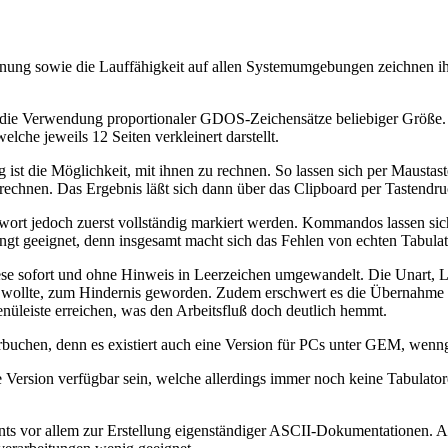
enung sowie die Lauffähigkeit auf allen Systemumgebungen zeichnen ih
st die Verwendung proportionaler GDOS-Zeichensätze beliebiger Größe
che jeweils 12 Seiten verkleinert darstellt.
g ist die Möglichkeit, mit ihnen zu rechnen. So lassen sich per Maust
chnen. Das Ergebnis läßt sich dann über das Clipboard per Tastendruc
wort jedoch zuerst vollständig markiert werden. Kommandos lassen sich
ngt geeignet, denn insgesamt macht sich das Fehlen von echten Tabula
se sofort und ohne Hinweis in Leerzeichen umgewandelt. Die Unart, L
e, zum Hindernis geworden. Zudem erschwert es die Übernahme von 
nüleiste erreichen, was den Arbeitsfluß doch deutlich hemmt.
chen, denn es existiert auch eine Version für PCs unter GEM, wenngle
te Version verfügbar sein, welche allerdings immer noch keine Tabulato
nts vor allem zur Erstellung eigenständiger ASCII-Dokumentationen. 