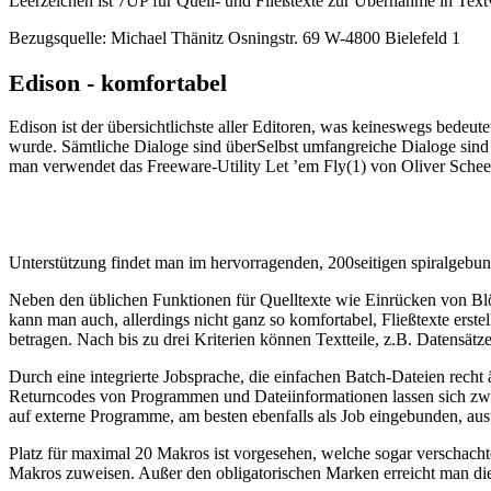
Leerzeichen ist 7UP für Quell- und Fließtexte zur Übernahme in Text
Bezugsquelle: Michael Thänitz Osningstr. 69 W-4800 Bielefeld 1
Edison - komfortabel
Edison ist der übersichtlichste aller Editoren, was keineswegs bedeu
wurde. Sämtliche Dialoge sind überSelbst umfangreiche Dialoge sind üb
man verwendet das Freeware-Utility Let ’em Fly(1) von Oliver Scheel
Unterstützung findet man im hervorragenden, 200seitigen spiralgebun
Neben den üblichen Funktionen für Quelltexte wie Einrücken von Blö
kann man auch, allerdings nicht ganz so komfortabel, Fließtexte erst
betragen. Nach bis zu drei Kriterien können Textteile, z.B. Datensätze
Durch eine integrierte Jobsprache, die einfachen Batch-Dateien recht 
Returncodes von Programmen und Dateiinformationen lassen sich zwar
auf externe Programme, am besten ebenfalls als Job eingebunden, au
Platz für maximal 20 Makros ist vorgesehen, welche sogar verschacht
Makros zuweisen. Außer den obligatorischen Marken erreicht man die