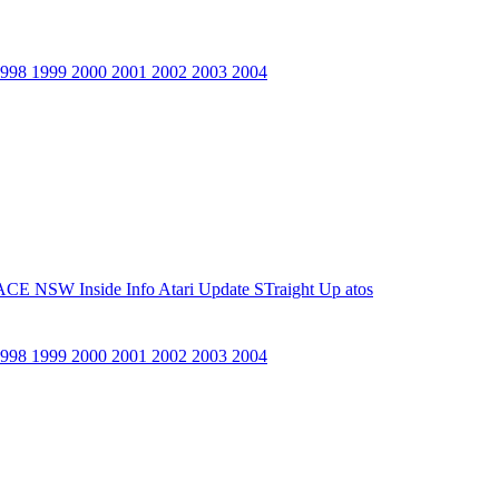
1998
1999
2000
2001
2002
2003
2004
ACE NSW Inside Info
Atari Update
STraight Up
atos
1998
1999
2000
2001
2002
2003
2004