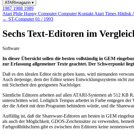
ATARImagazin
▾
1987
1988
1989
Atari Phile
Happy Computer
Computer Kontakt
Atari Times
Hitdisk
← ST-Computer 01 / 1993
Sechs Text-Editoren im Vergleic
Software
In dieser Übersicht sollen die besten vollständig in GEM eingeb
zur Erfassung allgemeiner Texte geachtet. Der Schwerpunkt lie
Daß es den idealen Editor nicht geben kann, wird niemanden verwunde
Auch derjenige, dem der Editor seines Entwicklungssystems nicht zu
mit Sicherheit den geeigneten Nachfolger.
Sämtliche Editoren arbeiten auf allen ATARI-Systemen ab 512 KB RA
unterschritten wird. Lediglich Tempus arbeitet in Farbe entgegen de
der die Arbeit mit dem Programm behindern würde, und die Sharewar
Auffällig ist, daß die Shareware-Editoren am besten in GEM eingebun
als auch der Möglichkeit, GDOS-Zeichensätze zu verwenden, bemerkb
Farbgroßbildschirm gibt es zwischen den Editoren keine nennenswer