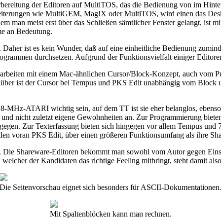
ereitung der Editoren auf MultiTOS, das die Bedienung von im Hinterg
weiterungen wie MultiGEM, Mag!X oder MultiTOS, wird einen das Deskto
em man meist erst über das Schließen sämtlicher Fenster gelangt, ist m
me an Bedeutung.
ßt. Daher ist es kein Wunder, daß auf eine einheitliche Bedienung zumi
rogrammen durchsetzen. Aufgrund der Funktionsvielfalt einiger Editoren i
 arbeiten mit einem Mac-ähnlichen Cursor/Block-Konzept, auch vom Pur
ber ist der Cursor bei Tempus und PKS Edit unabhängig vom Block un
-MHz-ATARI wichtig sein, auf dem TT ist sie eher belanglos, ebenso
d nicht zuletzt eigene Gewohnheiten an. Zur Programmierung biete
tgegen. Zur Texterfassung bieten sich hingegen vor allem Tempus und 7
llen voran PKS Edit, über einen größeren Funktionsumfang als ihre S
 Die Shareware-Editoren bekommt man sowohl vom Autor gegen Einsend
welcher der Kandidaten das richtige Feeling mitbringt, steht damit als
Die Seitenvorschau eignet sich besonders für ASCII-Dokumentationen
Mit Spaltenblöcken kann man rechnen.