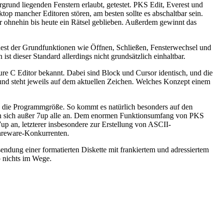
rund liegenden Fenstern erlaubt, getestet. PKS Edit, Everest und
p mancher Editoren stören, am besten sollte es abschaltbar sein.
ir ohnehin bis heute ein Rätsel geblieben. Außerdem gewinnt das
ndest der Grundfunktionen wie Öffnen, Schließen, Fensterwechsel und
st dieser Standard allerdings nicht grundsätzlich einhaltbar.
e C Editor bekannt. Dabei sind Block und Cursor identisch, und die
d steht jeweils auf dem aktuellen Zeichen. Welches Konzept einem
 die Programmgröße. So kommt es natürlich besonders auf den
n sich außer 7up alle an. Dem enormen Funktionsumfang von PKS
up an, letzterer insbesondere zur Erstellung von ASCII-
hareware-Konkurrenten.
ung einer formatierten Diskette mit frankiertem und adressiertem
o nichts im Wege.
.