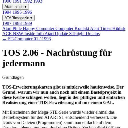
1990
1991
1992
1993
Atari Inside
▾
1994
1995
1996
ATARImagazin
▾
1987
1988
1989
Atari Phile
Happy Computer
Computer Kontakt
Atari Times
Hitdisk
ACE NSW Inside Info
Atari Update
STraight Up
atos
← ST-Computer 01 / 1993
TOS 2.06 - Nachrüstung für
jedermann
Grundlagen
TOS-Erweiterungskarten gibt es mittlerweile haufenweise. Der
Grund, warum wir nun auch noch mit einem Bastelprojekt in
diese Kerbe schlagen wollen, liegt in der pfiffigen und einfachen
Realisierung einer TOS-Erweiterung mit nur einem GAL.
Mit Erscheinen der Mega-STE-Serie wurde wieder einmal das
Betriebssystem für den ATARI ST entscheidend verbessert. Die
Icons von Dateien (Programmen) kann man einfach auf dem
Desktop ablegen und von dort ohne lästiges Suchen direkt öffnen.