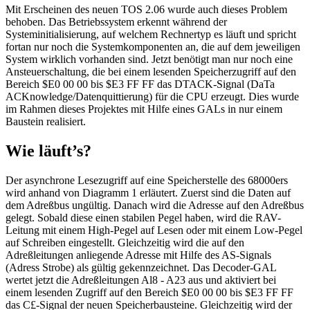
Mit Erscheinen des neuen TOS 2.06 wurde auch dieses Problem
behoben. Das Betriebssystem erkennt während der
Systeminitialisierung, auf welchem Rechnertyp es läuft und spricht
fortan nur noch die Systemkomponenten an, die auf dem jeweiligen
System wirklich vorhanden sind. Jetzt benötigt man nur noch eine
Ansteuerschaltung, die bei einem lesenden Speicherzugriff auf den
Bereich $E0 00 00 bis $E3 FF FF das DTACK-Signal (DaTa
ACKnowledge/Datenquittierung) für die CPU erzeugt. Dies wurde
im Rahmen dieses Projektes mit Hilfe eines GALs in nur einem
Baustein realisiert.
Wie läuft’s?
Der asynchrone Lesezugriff auf eine Speicherstelle des 68000ers
wird anhand von Diagramm 1 erläutert. Zuerst sind die Daten auf
dem Adreßbus ungültig. Danach wird die Adresse auf den Adreßbus
gelegt. Sobald diese einen stabilen Pegel haben, wird die RAV-
Leitung mit einem High-Pegel auf Lesen oder mit einem Low-Pegel
auf Schreiben eingestellt. Gleichzeitig wird die auf den
Adreßleitungen anliegende Adresse mit Hilfe des AS-Signals
(Adress Strobe) als gültig gekennzeichnet. Das Decoder-GAL
wertet jetzt die Adreßleitungen Al8 - A23 aus und aktiviert bei
einem lesenden Zugriff auf den Bereich $E0 00 00 bis $E3 FF FF
das C£-Signal der neuen Speicherbausteine. Gleichzeitig wird der