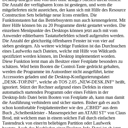
Die Anzahl der verfügbaren Icons ist gestiegen, und wem die
mitgelieferten nicht ausreichen, der kann sich mit Hilfe des Resource
Construction Sets beliebige neue Icons erstellen. Die
Funktionstasten hat das Betriebssystem nun auch kennengelernt. Mit
ihrer Hilfe können bis zu 20 Programme direkt gestartet werden. Die
einzelnen Menüpunkte des Desktops können jetzt auch mit vom
Anwender editierbaren Tastaturbefehlen schnell aufgerufen werden.
Die Anzahl der gleichzeitig öffenbaren Fenster ist von vier auf
sieben gestiegen. Als weitere wichtige Funktion ist das Durchsuchen
eines Laufwerks nach Dateien, welche mit Hilfe von Wildcards
spezifiziert werden können, im Desktop implementiert worden.
Diese Funktion lernt man als Besitzer einer Festplatte besonders zu
schätzen. Wird beim Booten die Control-Taste gedrückt gehalten,
werden die Programme im Autoordner nicht ausgeführt, keine
Accessories geladen und die Desktop-Konfigurierungsdatei
„DESK-TOP.INF“, welche ab TOS 2.05 „NEW-DESK.INF“ heißt,
ignoriert. Stürzt der Rechner aufgrund eines Defekts in einem
automatisch startenden Programm oder eines Fehlers in der
Desktop-Info Datei beim Booten von Festplatte ab, kann man damit
die Ausführung verhindern und sicher starten. Bisher gab es auch
schon komfortable Festplattentreiber wie den „CBHD“ aus dem
Buch „Scheibenkleister - Massenspeicher am ATARI ST“ von Claus
Brod, mit welchem man in einem solchen Fall durch einfachen
Tastendruck von einer/m beliebigen Partition oder Laufwerk