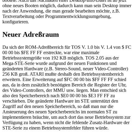
bootete. Auch das Nachladen einer Desktop-Info-Datei ist ab jetzt
ohne neues Booten möglich, dadurch kann man sein Desktop immer
nach der Anwendung, die man gerade bearbeiten möchte, z.B.
Textverarbeitung oder Programmentwicklungsumgebung,
konfigurieren.
Neuer Adreßraum
Da sich der ROM-Adreßbereich für TOS V. 1.0 bis V. 1.4 von $ FC
00 00 bis $FE FF FF erstreckte, war eine maximale
Betriebssystemgröße von 192 KB möglich. TOS 2.05 aus der
Mega-STE-Serie wurde aufgrund der neuen Funktionen und
geänderten Hardware (z.B. Stereo-Sound, neuer Video-Controller)
256 KB groß. ATARI mußte deshalb den Betriebssystembereich
erweitern. Eine Erweiterung auf $FC 00 00 bis $FF FF FF schied
aus, da in dem zusätzlich benötigten Bereich die Register der Uhr,
des Video-Controllers, der MMU usw. liegen. Man entschied sich
also den Speicherbereich nach $E0 00 00 bis $E3 FF FF zu
verschieben. Die geänderte Hardware im STE unterstützt den
Zugriff auf den neuen Speicherbereich, so daß man nur die
Ansteuerung des neuen Speicherbereichs im normalen ST zu
implementieren bräuchte, um auch dort das neue Betriebssystem zur
Verfügung zu haben, wenn nicht die fehlende Zusatz-Hardware der
STE-Serie zu einem Betriebssystemfehler führen würde.