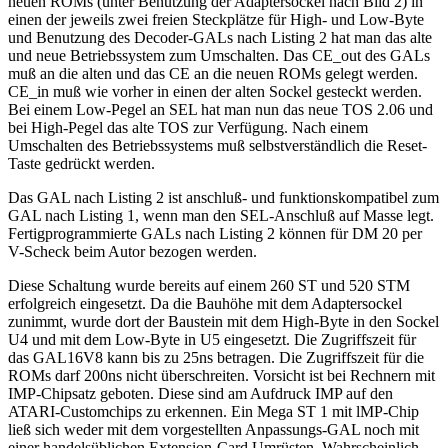
neuen ROMs (unter Benutzung der Adaptersockel nach Bild 2) in
einen der jeweils zwei freien Steckplätze für High- und Low-Byte
und Benutzung des Decoder-GALs nach Listing 2 hat man das alte
und neue Betriebssystem zum Umschalten. Das CE_out des GALs
muß an die alten und das CE an die neuen ROMs gelegt werden.
CE_in muß wie vorher in einen der alten Sockel gesteckt werden.
Bei einem Low-Pegel an SEL hat man nun das neue TOS 2.06 und
bei High-Pegel das alte TOS zur Verfügung. Nach einem
Umschalten des Betriebssystems muß selbstverständlich die Reset-
Taste gedrückt werden.
Das GAL nach Listing 2 ist anschluß- und funktionskompatibel zum
GAL nach Listing 1, wenn man den SEL-Anschluß auf Masse legt.
Fertigprogrammierte GALs nach Listing 2 können für DM 20 per
V-Scheck beim Autor bezogen werden.
Diese Schaltung wurde bereits auf einem 260 ST und 520 STM
erfolgreich eingesetzt. Da die Bauhöhe mit dem Adaptersockel
zunimmt, wurde dort der Baustein mit dem High-Byte in den Sockel
U4 und mit dem Low-Byte in U5 eingesetzt. Die Zugriffszeit für
das GAL16V8 kann bis zu 25ns betragen. Die Zugriffszeit für die
ROMs darf 200ns nicht überschreiten. Vorsicht ist bei Rechnern mit
IMP-Chipsatz geboten. Diese sind am Aufdruck IMP auf den
ATARI-Customchips zu erkennen. Ein Mega ST 1 mit lMP-Chip
ließ sich weder mit dem vorgestellten Anpassungs-GAL noch mit
einer handelsüblichen Extension-Card Umrüsten. Wahrscheinlich