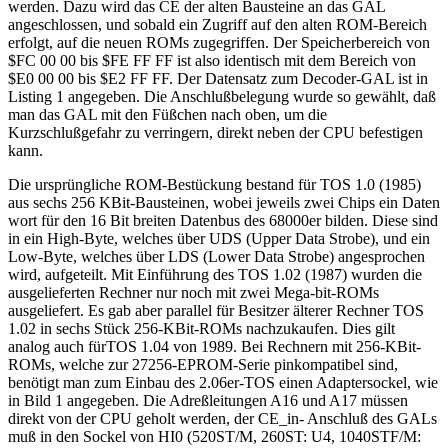
werden. Dazu wird das CE der alten Bausteine an das GAL
angeschlossen, und sobald ein Zugriff auf den alten ROM-Bereich
erfolgt, auf die neuen ROMs zugegriffen. Der Speicherbereich von
$FC 00 00 bis $FE FF FF ist also identisch mit dem Bereich von
$E0 00 00 bis $E2 FF FF. Der Datensatz zum Decoder-GAL ist in
Listing 1 angegeben. Die Anschlußbelegung wurde so gewählt, daß
man das GAL mit den Füßchen nach oben, um die
Kurzschlußgefahr zu verringern, direkt neben der CPU befestigen
kann.
Die ursprüngliche ROM-Bestückung bestand für TOS 1.0 (1985)
aus sechs 256 KBit-Bausteinen, wobei jeweils zwei Chips ein Daten
wort für den 16 Bit breiten Datenbus des 68000er bilden. Diese sind
in ein High-Byte, welches über UDS (Upper Data Strobe), und ein
Low-Byte, welches über LDS (Lower Data Strobe) angesprochen
wird, aufgeteilt. Mit Einführung des TOS 1.02 (1987) wurden die
ausgelieferten Rechner nur noch mit zwei Mega-bit-ROMs
ausgeliefert. Es gab aber parallel für Besitzer älterer Rechner TOS
1.02 in sechs Stück 256-KBit-ROMs nachzukaufen. Dies gilt
analog auch fürTOS 1.04 von 1989. Bei Rechnern mit 256-KBit-
ROMs, welche zur 27256-EPROM-Serie pinkompatibel sind,
benötigt man zum Einbau des 2.06er-TOS einen Adaptersockel, wie
in Bild 1 angegeben. Die Adreßleitungen A16 und A17 müssen
direkt von der CPU geholt werden, der CE_in- Anschluß des GALs
muß in den Sockel von HI0 (520ST/M, 260ST: U4, 1040STF/M: