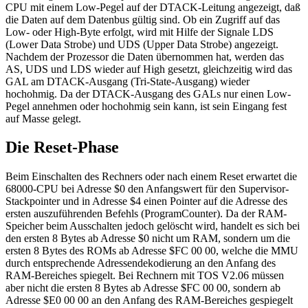
CPU mit einem Low-Pegel auf der DTACK-Leitung angezeigt, daß
die Daten auf dem Datenbus gültig sind. Ob ein Zugriff auf das
Low- oder High-Byte erfolgt, wird mit Hilfe der Signale LDS
(Lower Data Strobe) und UDS (Upper Data Strobe) angezeigt.
Nachdem der Prozessor die Daten übernommen hat, werden das
AS, UDS und LDS wieder auf High gesetzt, gleichzeitig wird das
GAL am DTACK-Ausgang (Tri-State-Ausgang) wieder
hochohmig. Da der DTACK-Ausgang des GALs nur einen Low-
Pegel annehmen oder hochohmig sein kann, ist sein Eingang fest
auf Masse gelegt.
Die Reset-Phase
Beim Einschalten des Rechners oder nach einem Reset erwartet die
68000-CPU bei Adresse $0 den Anfangswert für den Supervisor-
Stackpointer und in Adresse $4 einen Pointer auf die Adresse des
ersten auszuführenden Befehls (ProgramCounter). Da der RAM-
Speicher beim Ausschalten jedoch gelöscht wird, handelt es sich bei
den ersten 8 Bytes ab Adresse $0 nicht um RAM, sondern um die
ersten 8 Bytes des ROMs ab Adresse $FC 00 00, welche die MMU
durch entsprechende Adressendekodierung an den Anfang des
RAM-Bereiches spiegelt. Bei Rechnern mit TOS V2.06 müssen
aber nicht die ersten 8 Bytes ab Adresse $FC 00 00, sondern ab
Adresse $E0 00 00 an den Anfang des RAM-Bereiches gespiegelt