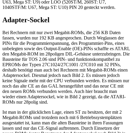
U63, Mega ST: U9) oder LOO (520ST/M, 260ST: U7,
1040STF/M: U67, Mega ST: U10) PIN 20 gesteckt werden.
Adapter-Sockel
Bei Rechnern mit nur zwei Megabit-ROMs, die 256 KB Daten
fassen, wurden nur 192 KB angesprochen. Durch Weglassen der
PINs für die Programmierspannung, des Programmier-Pins, eines
unbelegten sowie des Output-Enable (OE)-PINs schaffte es ATARI,
den Megabit-ROM im 28poligen DIL-Gehäuse unterzubringen. Die
Bausteine für TOS 2.06 sind PIN- und funktionskompatibel zu
EPROMs der Typen 27C1024/27C1001 /27C010 mit 32 PINs,
deshalb benötigt man auch bei Rechnern mit Megabit-ROMs einen
Adaptersockel. Diesmal jedoch nach Bild 2. Es müssen jedoch
keine Signale mehr mit der CPU verbunden werden. Es müssen nur
noch das alte CE an das GAL herangeführt und das neue CE mit
den neuen ROMs verbunden werden. Auch hier braucht man
wieder einen Adaptersockel, wie in Bild 2 gezeigt, da die ATARI-
ROMs nur 28polig sind.
Ist man in der glücklichen Lage, einen ST zu besitzen, der mit 2
Megabit-ROMs und trotzdem noch mit 6 Betriebssystemplätzen
ausgestattet ist, kann man die alten Bausteine in ihren Fassungen
lassen und nur das CE-Signal auftrennen. Durch Einsetzen der