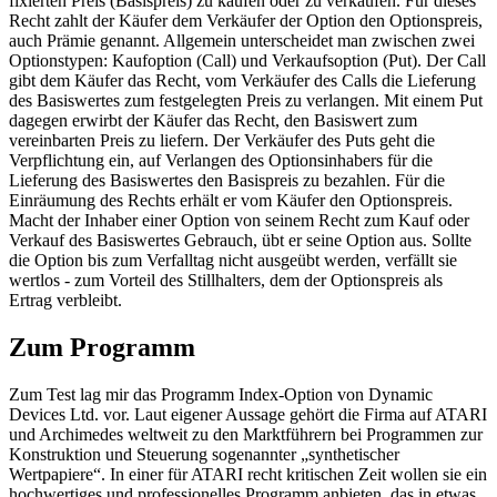
fixierten Preis (Basispreis) zu kaufen oder zu verkaufen. Für dieses
Recht zahlt der Käufer dem Verkäufer der Option den Optionspreis,
auch Prämie genannt. Allgemein unterscheidet man zwischen zwei
Optionstypen: Kaufoption (Call) und Verkaufsoption (Put). Der Call
gibt dem Käufer das Recht, vom Verkäufer des Calls die Lieferung
des Basiswertes zum festgelegten Preis zu verlangen. Mit einem Put
dagegen erwirbt der Käufer das Recht, den Basiswert zum
vereinbarten Preis zu liefern. Der Verkäufer des Puts geht die
Verpflichtung ein, auf Verlangen des Optionsinhabers für die
Lieferung des Basiswertes den Basispreis zu bezahlen. Für die
Einräumung des Rechts erhält er vom Käufer den Optionspreis.
Macht der Inhaber einer Option von seinem Recht zum Kauf oder
Verkauf des Basiswertes Gebrauch, übt er seine Option aus. Sollte
die Option bis zum Verfalltag nicht ausgeübt werden, verfällt sie
wertlos - zum Vorteil des Stillhalters, dem der Optionspreis als
Ertrag verbleibt.
Zum Programm
Zum Test lag mir das Programm Index-Option von Dynamic
Devices Ltd. vor. Laut eigener Aussage gehört die Firma auf ATARI
und Archimedes weltweit zu den Marktführern bei Programmen zur
Konstruktion und Steuerung sogenannter „synthetischer
Wertpapiere“. In einer für ATARI recht kritischen Zeit wollen sie ein
hochwertiges und professionelles Programm anbieten, das in etwas