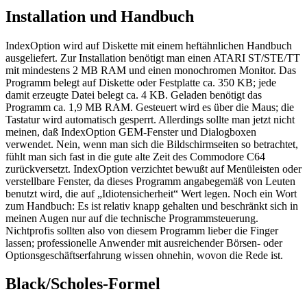
Installation und Handbuch
IndexOption wird auf Diskette mit einem heftähnlichen Handbuch
ausgeliefert. Zur Installation benötigt man einen ATARI ST/STE/TT
mit mindestens 2 MB RAM und einen monochromen Monitor. Das
Programm belegt auf Diskette oder Festplatte ca. 350 KB; jede
damit erzeugte Datei belegt ca. 4 KB. Geladen benötigt das
Programm ca. 1,9 MB RAM. Gesteuert wird es über die Maus; die
Tastatur wird automatisch gesperrt. Allerdings sollte man jetzt nicht
meinen, daß IndexOption GEM-Fenster und Dialogboxen
verwendet. Nein, wenn man sich die Bildschirmseiten so betrachtet,
fühlt man sich fast in die gute alte Zeit des Commodore C64
zurückversetzt. IndexOption verzichtet bewußt auf Menüleisten oder
verstellbare Fenster, da dieses Programm angabegemäß von Leuten
benutzt wird, die auf „Idiotensicherheit“ Wert legen. Noch ein Wort
zum Handbuch: Es ist relativ knapp gehalten und beschränkt sich in
meinen Augen nur auf die technische Programmsteuerung.
Nichtprofis sollten also von diesem Programm lieber die Finger
lassen; professionelle Anwender mit ausreichender Börsen- oder
Optionsgeschäftserfahrung wissen ohnehin, wovon die Rede ist.
Black/Scholes-Formel