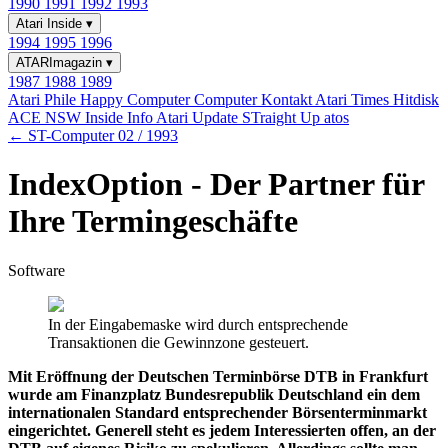
1990
1991
1992
1993
Atari Inside
▾
1994
1995
1996
ATARImagazin
▾
1987
1988
1989
Atari Phile
Happy Computer
Computer Kontakt
Atari Times
Hitdisk
ACE NSW Inside Info
Atari Update
STraight Up
atos
← ST-Computer 02 / 1993
IndexOption - Der Partner für
Ihre Termingeschäfte
Software
In der Eingabemaske wird durch entsprechende
Transaktionen die Gewinnzone gesteuert.
Mit Eröffnung der Deutschen Terminbörse DTB in Frankfurt
wurde am Finanzplatz Bundesrepublik Deutschland ein dem
internationalen Standard entsprechender Börsenterminmarkt
eingerichtet. Generell steht es jedem Interessierten offen, an der