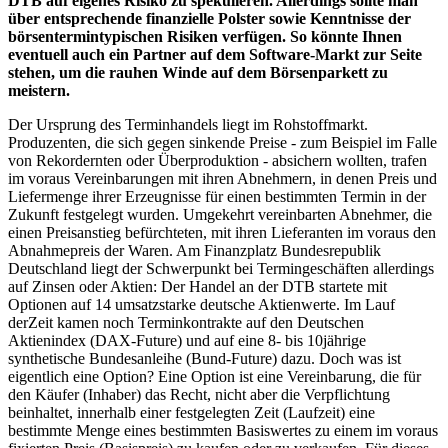
DTB auf eigenes Risiko zu spekulieren. Allerdings sollte man
über entsprechende finanzielle Polster sowie Kenntnisse der
börsentermintypischen Risiken verfügen. So könnte Ihnen
eventuell auch ein Partner auf dem Software-Markt zur Seite
stehen, um die rauhen Winde auf dem Börsenparkett zu
meistern.
Der Ursprung des Terminhandels liegt im Rohstoffmarkt.
Produzenten, die sich gegen sinkende Preise - zum Beispiel im Falle
von Rekordernten oder Überproduktion - absichern wollten, trafen
im voraus Vereinbarungen mit ihren Abnehmern, in denen Preis und
Liefermenge ihrer Erzeugnisse für einen bestimmten Termin in der
Zukunft festgelegt wurden. Umgekehrt vereinbarten Abnehmer, die
einen Preisanstieg befürchteten, mit ihren Lieferanten im voraus den
Abnahmepreis der Waren. Am Finanzplatz Bundesrepublik
Deutschland liegt der Schwerpunkt bei Termingeschäften allerdings
auf Zinsen oder Aktien: Der Handel an der DTB startete mit
Optionen auf 14 umsatzstarke deutsche Aktienwerte. Im Lauf
derZeit kamen noch Terminkontrakte auf den Deutschen
Aktienindex (DAX-Future) und auf eine 8- bis 10jährige
synthetische Bundesanleihe (Bund-Future) dazu. Doch was ist
eigentlich eine Option? Eine Option ist eine Vereinbarung, die für
den Käufer (Inhaber) das Recht, nicht aber die Verpflichtung
beinhaltet, innerhalb einer festgelegten Zeit (Laufzeit) eine
bestimmte Menge eines bestimmten Basiswertes zu einem im voraus