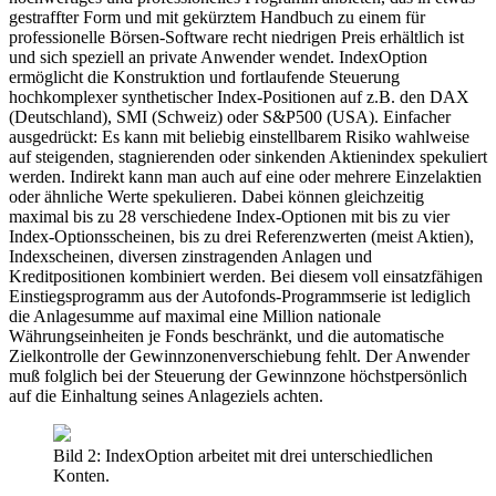
gestraffter Form und mit gekürztem Handbuch zu einem für
professionelle Börsen-Software recht niedrigen Preis erhältlich ist
und sich speziell an private Anwender wendet. IndexOption
ermöglicht die Konstruktion und fortlaufende Steuerung
hochkomplexer synthetischer Index-Positionen auf z.B. den DAX
(Deutschland), SMI (Schweiz) oder S&P500 (USA). Einfacher
ausgedrückt: Es kann mit beliebig einstellbarem Risiko wahlweise
auf steigenden, stagnierenden oder sinkenden Aktienindex spekuliert
werden. Indirekt kann man auch auf eine oder mehrere Einzelaktien
oder ähnliche Werte spekulieren. Dabei können gleichzeitig
maximal bis zu 28 verschiedene Index-Optionen mit bis zu vier
Index-Optionsscheinen, bis zu drei Referenzwerten (meist Aktien),
Indexscheinen, diversen zinstragenden Anlagen und
Kreditpositionen kombiniert werden. Bei diesem voll einsatzfähigen
Einstiegsprogramm aus der Autofonds-Programmserie ist lediglich
die Anlagesumme auf maximal eine Million nationale
Währungseinheiten je Fonds beschränkt, und die automatische
Zielkontrolle der Gewinnzonenverschiebung fehlt. Der Anwender
muß folglich bei der Steuerung der Gewinnzone höchstpersönlich
auf die Einhaltung seines Anlageziels achten.
Bild 2: IndexOption arbeitet mit drei unterschiedlichen
Konten.