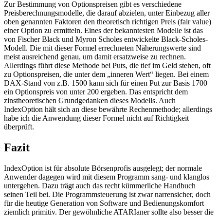
Zur Bestimmung von Optionspreisen gibt es verschiedene
Preisberechnungsmodelle, die darauf abzielen, unter Einbezug aller
oben genannten Faktoren den theoretisch richtigen Preis (fair value)
einer Option zu ermitteln. Eines der bekanntesten Modelle ist das
von Fischer Black und Myron Scholes entwickelte Black-Scholes-
Modell. Die mit dieser Formel errechneten Näherungswerte sind
meist ausreichend genau, um damit ersatzweise zu rechnen.
Allerdings führt diese Methode bei Puts, die tief im Geld stehen, oft
zu Optionspreisen, die unter dem „inneren Wert“ liegen. Bei einem
DAX-Stand von z.B. 1500 kann sich für einen Put zur Basis 1700
ein Optionspreis von unter 200 ergeben. Das entspricht dem
zinstheoretischen Grundgedanken dieses Modells. Auch
IndexOption hält sich an diese bewährte Rechenmethode; allerdings
habe ich die Anwendung dieser Formel nicht auf Richtigkeit
überprüft.
Fazit
IndexOption ist für absolute Börsenprofis ausgelegt; der normale
Anwender dagegen wird mit diesem Programm sang- und klanglos
untergehen. Dazu trägt auch das recht kümmerliche Handbuch
seinen Teil bei. Die Programmsteuerung ist zwar narrensicher, doch
für die heutige Generation von Software und Bedienungskomfort
ziemlich primitiv. Der gewöhnliche ATARIaner sollte also besser die