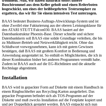
trommeln. Nun, wir haben natürlich sofort unsere
Buschtrommel aus dem Keller geholt und einen Reiterboten
losgeschickt, um eines der heißbegehrten Testexemplare zu
ergattern, das wir für Sie einem intensiven Test unterzogen.
BAAS bedeutet Business-Auftrags-Abwicklungs-System und ist
ohne Zweifel eine Fakturierung aus der oberen Leistungsklasse für
den ATARI STE/TT/Falcon030. BAAS basiert auf der
Datenbankstruktur Phoenix-Base. Dieser schnelle und sichere
Datenbankkern soll BAAS eine solide Grundlage verleihen, die bis
zu Multiuser-Betrieb und Netzwerkfähigkeit reicht. Ohne das
Schlußwort vorwegzunehmen, kann ich mit gutem Gewissen
bestätigen, daß BAAS mit großem Komfort in Bedienung und
Anwendung ausgestattet ist. So enthält es Möglichkeiten, die ich in
dieser Kombination bisher bei anderen Programmen vermißt habe.
Zudem ist BAAS auch auf die EG-Richtlinien und die aktuelle
Rechtslage abgestimmt.
Installation
BAAS wird in gepackter Form auf Diskette mit einem Handbuch in
einem Ringbuchhefter aus Recycling-Karton ausgeliefert. Das
gepackte Programm befindet sich als TOS-Programm auf der
Diskette und muß zwecks Installation auf die Festplatte kopiert und
und per Doppelklick gestartet werden. BAAS entpackt sich nun