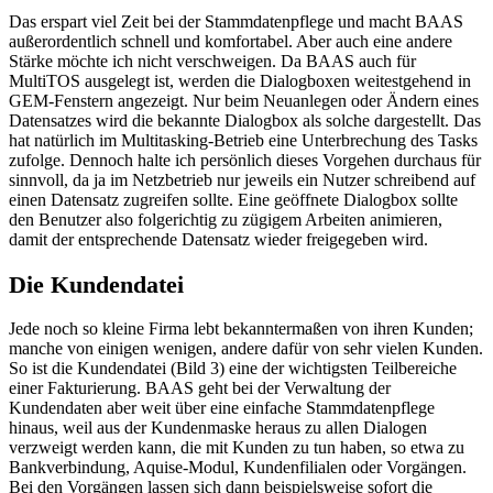
Das erspart viel Zeit bei der Stammdatenpflege und macht BAAS
außerordentlich schnell und komfortabel. Aber auch eine andere
Stärke möchte ich nicht verschweigen. Da BAAS auch für
MultiTOS ausgelegt ist, werden die Dialogboxen weitestgehend in
GEM-Fenstern angezeigt. Nur beim Neuanlegen oder Ändern eines
Datensatzes wird die bekannte Dialogbox als solche dargestellt. Das
hat natürlich im Multitasking-Betrieb eine Unterbrechung des Tasks
zufolge. Dennoch halte ich persönlich dieses Vorgehen durchaus für
sinnvoll, da ja im Netzbetrieb nur jeweils ein Nutzer schreibend auf
einen Datensatz zugreifen sollte. Eine geöffnete Dialogbox sollte
den Benutzer also folgerichtig zu zügigem Arbeiten animieren,
damit der entsprechende Datensatz wieder freigegeben wird.
Die Kundendatei
Jede noch so kleine Firma lebt bekanntermaßen von ihren Kunden;
manche von einigen wenigen, andere dafür von sehr vielen Kunden.
So ist die Kundendatei (Bild 3) eine der wichtigsten Teilbereiche
einer Fakturierung. BAAS geht bei der Verwaltung der
Kundendaten aber weit über eine einfache Stammdatenpflege
hinaus, weil aus der Kundenmaske heraus zu allen Dialogen
verzweigt werden kann, die mit Kunden zu tun haben, so etwa zu
Bankverbindung, Aquise-Modul, Kundenfilialen oder Vorgängen.
Bei den Vorgängen lassen sich dann beispielsweise sofort die