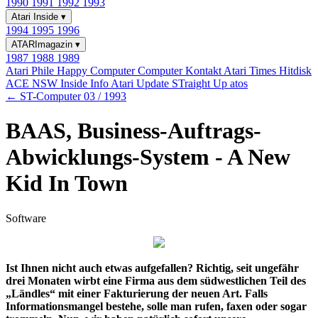
1990
1991
1992
1993
Atari Inside
▾
1994
1995
1996
ATARImagazin
▾
1987
1988
1989
Atari Phile
Happy Computer
Computer Kontakt
Atari Times
Hitdisk
ACE NSW Inside Info
Atari Update
STraight Up
atos
← ST-Computer 03 / 1993
BAAS, Business-Auftrags-
Abwicklungs-System - A New
Kid In Town
Software
Ist Ihnen nicht auch etwas aufgefallen? Richtig, seit ungefähr
drei Monaten wirbt eine Firma aus dem südwestlichen Teil des
„Ländles“ mit einer Fakturierung der neuen Art. Falls
Informationsmangel bestehe, solle man rufen, faxen oder sogar