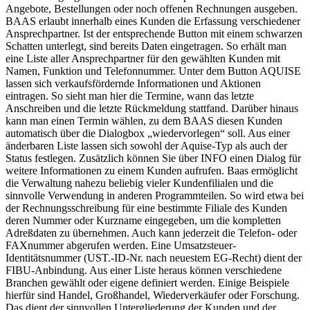
Angebote, Bestellungen oder noch offenen Rechnungen ausgeben.
BAAS erlaubt innerhalb eines Kunden die Erfassung verschiedener
Ansprechpartner. Ist der entsprechende Button mit einem schwarzen
Schatten unterlegt, sind bereits Daten eingetragen. So erhält man
eine Liste aller Ansprechpartner für den gewählten Kunden mit
Namen, Funktion und Telefonnummer. Unter dem Button AQUISE
lassen sich verkaufsfördernde Informationen und Aktionen
eintragen. So sieht man hier die Termine, wann das letzte
Anschreiben und die letzte Rückmeldung stattfand. Darüber hinaus
kann man einen Termin wählen, zu dem BAAS diesen Kunden
automatisch über die Dialogbox „wiedervorlegen“ soll. Aus einer
änderbaren Liste lassen sich sowohl der Aquise-Typ als auch der
Status festlegen. Zusätzlich können Sie über INFO einen Dialog für
weitere Informationen zu einem Kunden aufrufen. Baas ermöglicht
die Verwaltung nahezu beliebig vieler Kundenfilialen und die
sinnvolle Verwendung in anderen Programmteilen. So wird etwa bei
der Rechnungsschreibung für eine bestimmte Filiale des Kunden
deren Nummer oder Kurzname eingegeben, um die kompletten
Adreßdaten zu übernehmen. Auch kann jederzeit die Telefon- oder
FAXnummer abgerufen werden. Eine Umsatzsteuer-
Identitätsnummer (UST.-ID-Nr. nach neuestem EG-Recht) dient der
FIBU-Anbindung. Aus einer Liste heraus können verschiedene
Branchen gewählt oder eigene definiert werden. Einige Beispiele
hierfür sind Handel, Großhandel, Wiederverkäufer oder Forschung.
Das dient der sinnvollen Untergliederung der Kunden und der