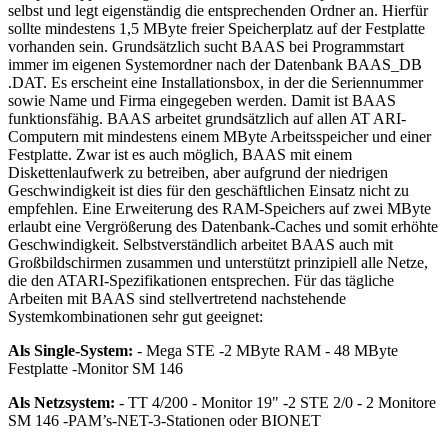
selbst und legt eigenständig die entsprechenden Ordner an. Hierfür
sollte mindestens 1,5 MByte freier Speicherplatz auf der Festplatte
vorhanden sein. Grundsätzlich sucht BAAS bei Programmstart
immer im eigenen Systemordner nach der Datenbank BAAS_DB
.DAT. Es erscheint eine Installationsbox, in der die Seriennummer
sowie Name und Firma eingegeben werden. Damit ist BAAS
funktionsfähig. BAAS arbeitet grundsätzlich auf allen AT ARI-
Computern mit mindestens einem MByte Arbeitsspeicher und einer
Festplatte. Zwar ist es auch möglich, BAAS mit einem
Diskettenlaufwerk zu betreiben, aber aufgrund der niedrigen
Geschwindigkeit ist dies für den geschäftlichen Einsatz nicht zu
empfehlen. Eine Erweiterung des RAM-Speichers auf zwei MByte
erlaubt eine Vergrößerung des Datenbank-Caches und somit erhöhte
Geschwindigkeit. Selbstverständlich arbeitet BAAS auch mit
Großbildschirmen zusammen und unterstützt prinzipiell alle Netze,
die den ATARI-Spezifikationen entsprechen. Für das tägliche
Arbeiten mit BAAS sind stellvertretend nachstehende
Systemkombinationen sehr gut geeignet:
Als Single-System:
- Mega STE -2 MByte RAM - 48 MByte
Festplatte -Monitor SM 146
Als Netzsystem:
- TT 4/200 - Monitor 19" -2 STE 2/0 - 2 Monitore
SM 146 -PAM’s-NET-3-Stationen oder BIONET