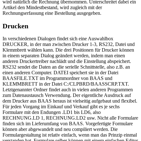
wird natürlich die Rechnung übernommen. Unterschreitet dabei ein
Artikel den Mindestbestand, wird zugleich mit der
Rechnungserfassung eine Bestellung ausgegeben.
Drucken
In verschiedenen Dialogen findet sich eine Auswahlbox
DRUCKER, in der man zwischen Drucker 1-3, RS232, Datei und
Klemmbrett wählen kann. Die drei Positionen für Drucker können
in einem separaten Dialog geändert werden, indem man einen
anderen Druckertreiber nachlädt und die Einstellung abspeichert.
RS232 sendet die Daten an die serielle Schnittstelle, also z.B. an
einen anderen Computer. DATEI speichert sie in der Datei
BAASFILE.TXT im Programmordner von BAAS und
KLEMMBRETT in der Datei C:/CLPBRD/BAASSCRP.TXT.
Letztgenannter Ordner findet auch in vielen anderen Programmen
zum Datenaustausch Verwendung. Der eigentliche Ausdruck auf
dem Drucker aus BAAS heraus ist vielseitig aufgebaut und flexibel.
Für jeden Vorgang im Einkauf und Verkauf gibt es je sechs
Formulare mit den Endungen .LD1 bis LD6, also
RECHNUNG.LD 1, RECHNUNG.LD2 usw. Nicht alle Formulare
finden sich im Lieferumfang von BAAS. Vorgefertigte Formulare
können aber abgewandelt und neu compiliert werden. Die
Formulargestaltung ist relativ einfach, wenn man das Prinzip einmal
verstanden hat. Formulare selber können mit einem einfachen Editor