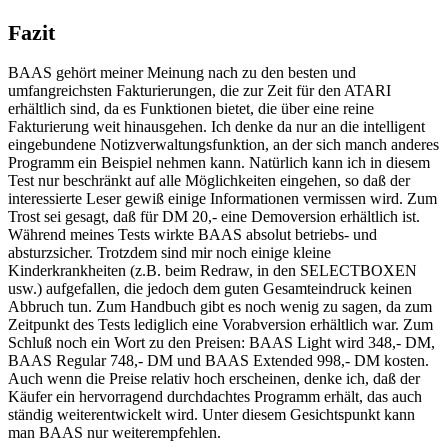
Fazit
BAAS gehört meiner Meinung nach zu den besten und
umfangreichsten Fakturierungen, die zur Zeit für den ATARI
erhältlich sind, da es Funktionen bietet, die über eine reine
Fakturierung weit hinausgehen. Ich denke da nur an die intelligent
eingebundene Notizverwaltungsfunktion, an der sich manch anderes
Programm ein Beispiel nehmen kann. Natürlich kann ich in diesem
Test nur beschränkt auf alle Möglichkeiten eingehen, so daß der
interessierte Leser gewiß einige Informationen vermissen wird. Zum
Trost sei gesagt, daß für DM 20,- eine Demoversion erhältlich ist.
Während meines Tests wirkte BAAS absolut betriebs- und
absturzsicher. Trotzdem sind mir noch einige kleine
Kinderkrankheiten (z.B. beim Redraw, in den SELECTBOXEN
usw.) aufgefallen, die jedoch dem guten Gesamteindruck keinen
Abbruch tun. Zum Handbuch gibt es noch wenig zu sagen, da zum
Zeitpunkt des Tests lediglich eine Vorabversion erhältlich war. Zum
Schluß noch ein Wort zu den Preisen: BAAS Light wird 348,- DM,
BAAS Regular 748,- DM und BAAS Extended 998,- DM kosten.
Auch wenn die Preise relativ hoch erscheinen, denke ich, daß der
Käufer ein hervorragend durchdachtes Programm erhält, das auch
ständig weiterentwickelt wird. Unter diesem Gesichtspunkt kann
man BAAS nur weiterempfehlen.