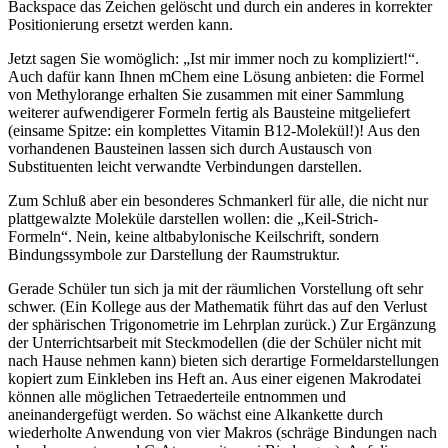
Backspace das Zeichen gelöscht und durch ein anderes in korrekter
Positionierung ersetzt werden kann.
Jetzt sagen Sie womöglich: „Ist mir immer noch zu kompliziert!“.
Auch dafür kann Ihnen mChem eine Lösung anbieten: die Formel
von Methylorange erhalten Sie zusammen mit einer Sammlung
weiterer aufwendigerer Formeln fertig als Bausteine mitgeliefert
(einsame Spitze: ein komplettes Vitamin B12-Molekül!)! Aus den
vorhandenen Bausteinen lassen sich durch Austausch von
Substituenten leicht verwandte Verbindungen darstellen.
Zum Schluß aber ein besonderes Schmankerl für alle, die nicht nur
plattgewalzte Moleküle darstellen wollen: die „Keil-Strich-
Formeln“. Nein, keine altbabylonische Keilschrift, sondern
Bindungssymbole zur Darstellung der Raumstruktur.
Gerade Schüler tun sich ja mit der räumlichen Vorstellung oft sehr
schwer. (Ein Kollege aus der Mathematik führt das auf den Verlust
der sphärischen Trigonometrie im Lehrplan zurück.) Zur Ergänzung
der Unterrichtsarbeit mit Steckmodellen (die der Schüler nicht mit
nach Hause nehmen kann) bieten sich derartige Formeldarstellungen
kopiert zum Einkleben ins Heft an. Aus einer eigenen Makrodatei
können alle möglichen Tetraederteile entnommen und
aneinandergefügt werden. So wächst eine Alkankette durch
wiederholte Anwendung von vier Makros (schräge Bindungen nach