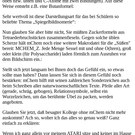
oben bzw. unten und C-Atome mit zwei Bindungen). Auf diese
Weise entsteht z.B. eine Butanformel:
Sehr wertvoll ist diese Darstellungsart für das bei Schülern so
beliebte Thema „Spiegelbildisomerie“:
Nun glauben Sie aber bitte nicht, Sie müßten Zuckerformeln aus
Tetraederbruchstücken zusammenfieseln. Gegen solche üblen
Scherze hält mChem noch eine weitere Makrodatei für die „Süßen"
bereit: MCHEM_Z. Jede Menge Sessel mit und ohne O(hren), groß
oder klein (für Polysaccharide) laden förmlich zum Ausruhen vor
dem Bildschirm ein.:
Stellt sich jetzt langsam bei Ihnen doch das Gefühl ein, so etwas
sollte man haben? Dann lassen Sie sich in diesem Gefühl noch
bestärken: mChem hilft mit seinen zahlreichen Sonderzeichen auch
beim Schreiben aller naturwissenschaftlichen Texte. Pfeile aller Art
(gerade, schräg, gebogen), Relationssymbole, selbst ein
Wurzelzeichen, um das berühmte Übel zu packen, werden
angeboten.
Glauben Sie jetzt, daß besagter Kollege ohne mChem nicht mehr
auskommt? Ach so, woher ich das alles so genau weiß? Ganz
einfach zu erklären:
Wenn ich ganz allein vor meinem ATARI sitze und keiner im Hause