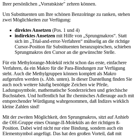
Ihrer persönlichen „Vorratskiste" zehren können.
Um Substituenten um Ihre schönen Benzolringe zu ranken, stehen
zwei Möglichkeiten zur Verfügung:
direktes Ansetzen
(Pos. 1 und 4)
indirektes Ansetzen
mit Hilfe von „Sprungmakros“. Statt
sich im „Trial-and-error-Verfahren“ mühselig an die richtige
Cursor-Position für Substituenten heranzupirschen, schieben
Sprungmakros den Cursor an die gewünschte Stelle.
Für ein Methylorange-Molekül reicht schon das erste, einfachere
Verfahren, da ein Makro für die Para-Bindungen zur Verfügung
steht. Auch die Methylgruppen können komplett als Makro
aufgerufen werden (s. Abb. unten). In dieser Darstellung finden Sie
auch noch weitere häufig benötigte Zeichen wie Pfeile,
Ladungssymbole, mathematische Sonderzeichen und griechische
Buchstaben. Und hoffentlich hat Ihr chemisches Adlerauge auch mit
entsprechender Würdigung wahrgenommen, daß Indizes wirklich
kleine Zahlen sind!
Mit der zweiten Möglichkeit, den Sprungmakros, sitzt auf Anhieb
die OH-Gruppe eines Orange-II-Moleküls an der richtigen ß-
Position. Dabei wird nicht nur eine Bindung, sondern auch ein
Elementsymbol angefügt. Das hat den großen Vorteil, daß mit