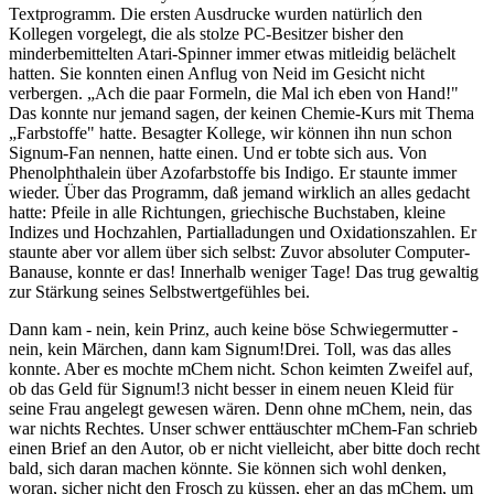
Textprogramm. Die ersten Ausdrucke wurden natürlich den
Kollegen vorgelegt, die als stolze PC-Besitzer bisher den
minderbemittelten Atari-Spinner immer etwas mitleidig belächelt
hatten. Sie konnten einen Anflug von Neid im Gesicht nicht
verbergen. „Ach die paar Formeln, die Mal ich eben von Hand!"
Das konnte nur jemand sagen, der keinen Chemie-Kurs mit Thema
„Farbstoffe" hatte. Besagter Kollege, wir können ihn nun schon
Signum-Fan nennen, hatte einen. Und er tobte sich aus. Von
Phenolphthalein über Azofarbstoffe bis Indigo. Er staunte immer
wieder. Über das Programm, daß jemand wirklich an alles gedacht
hatte: Pfeile in alle Richtungen, griechische Buchstaben, kleine
Indizes und Hochzahlen, Partialladungen und Oxidationszahlen. Er
staunte aber vor allem über sich selbst: Zuvor absoluter Computer-
Banause, konnte er das! Innerhalb weniger Tage! Das trug gewaltig
zur Stärkung seines Selbstwertgefühles bei.
Dann kam - nein, kein Prinz, auch keine böse Schwiegermutter -
nein, kein Märchen, dann kam Signum!Drei. Toll, was das alles
konnte. Aber es mochte mChem nicht. Schon keimten Zweifel auf,
ob das Geld für Signum!3 nicht besser in einem neuen Kleid für
seine Frau angelegt gewesen wären. Denn ohne mChem, nein, das
war nichts Rechtes. Unser schwer enttäuschter mChem-Fan schrieb
einen Brief an den Autor, ob er nicht vielleicht, aber bitte doch recht
bald, sich daran machen könnte. Sie können sich wohl denken,
woran, sicher nicht den Frosch zu küssen, eher an das mChem, um