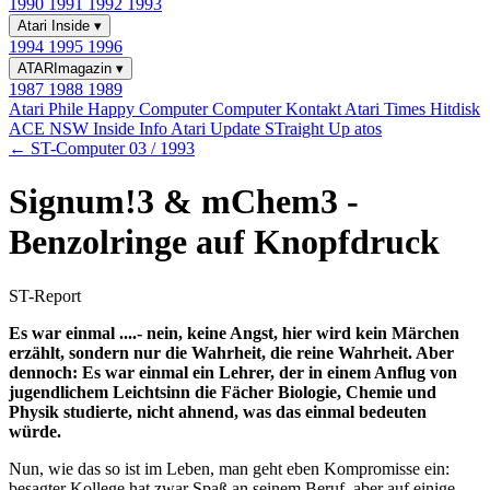
1990
1991
1992
1993
Atari Inside
▾
1994
1995
1996
ATARImagazin
▾
1987
1988
1989
Atari Phile
Happy Computer
Computer Kontakt
Atari Times
Hitdisk
ACE NSW Inside Info
Atari Update
STraight Up
atos
← ST-Computer 03 / 1993
Signum!3 & mChem3 -
Benzolringe auf Knopfdruck
ST-Report
Es war einmal ....- nein, keine Angst, hier wird kein Märchen
erzählt, sondern nur die Wahrheit, die reine Wahrheit. Aber
dennoch: Es war einmal ein Lehrer, der in einem Anflug von
jugendlichem Leichtsinn die Fächer Biologie, Chemie und
Physik studierte, nicht ahnend, was das einmal bedeuten
würde.
Nun, wie das so ist im Leben, man geht eben Kompromisse ein:
besagter Kollege hat zwar Spaß an seinem Beruf, aber auf einige