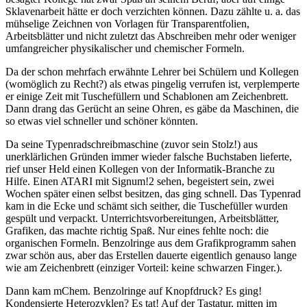
Sklavenarbeit hätte er doch verzichten können. Dazu zählte u. a. das
mühselige Zeichnen von Vorlagen für Transparentfolien,
Arbeitsblätter und nicht zuletzt das Abschreiben mehr oder weniger
umfangreicher physikalischer und chemischer Formeln.
Da der schon mehrfach erwähnte Lehrer bei Schülern und Kollegen
(womöglich zu Recht?) als etwas pingelig verrufen ist, verplemperte
er einige Zeit mit Tuschefüllern und Schablonen am Zeichenbrett.
Dann drang das Gerücht an seine Ohren, es gäbe da Maschinen, die
so etwas viel schneller und schöner könnten.
Da seine Typenradschreibmaschine (zuvor sein Stolz!) aus
unerklärlichen Gründen immer wieder falsche Buchstaben lieferte,
rief unser Held einen Kollegen von der Informatik-Branche zu
Hilfe. Einen ATARI mit Signum!2 sehen, begeistert sein, zwei
Wochen später einen selbst besitzen, das ging schnell. Das Typenrad
kam in die Ecke und schämt sich seither, die Tuschefüller wurden
gespült und verpackt. Unterrichtsvorbereitungen, Arbeitsblätter,
Grafiken, das machte richtig Spaß. Nur eines fehlte noch: die
organischen Formeln. Benzolringe aus dem Grafikprogramm sahen
zwar schön aus, aber das Erstellen dauerte eigentlich genauso lange
wie am Zeichenbrett (einziger Vorteil: keine schwarzen Finger.).
Dann kam mChem. Benzolringe auf Knopfdruck? Es ging!
Kondensierte Heterozyklen? Es tat! Auf der Tastatur, mitten im