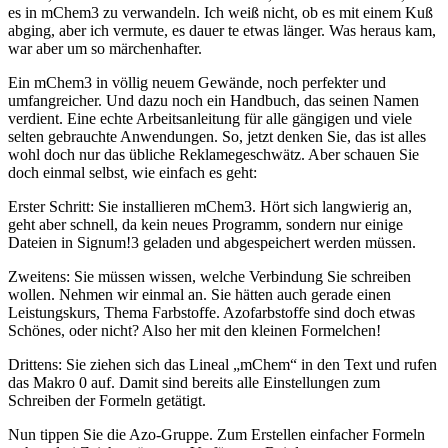
es in mChem3 zu verwandeln. Ich weiß nicht, ob es mit einem Kuß
abging, aber ich vermute, es dauer te etwas länger. Was heraus kam,
war aber um so märchenhafter.
Ein mChem3 in völlig neuem Gewände, noch perfekter und
umfangreicher. Und dazu noch ein Handbuch, das seinen Namen
verdient. Eine echte Arbeitsanleitung für alle gängigen und viele
selten gebrauchte Anwendungen. So, jetzt denken Sie, das ist alles
wohl doch nur das übliche Reklamegeschwätz. Aber schauen Sie
doch einmal selbst, wie einfach es geht:
Erster Schritt: Sie installieren mChem3. Hört sich langwierig an,
geht aber schnell, da kein neues Programm, sondern nur einige
Dateien in Signum!3 geladen und abgespeichert werden müssen.
Zweitens: Sie müssen wissen, welche Verbindung Sie schreiben
wollen. Nehmen wir einmal an. Sie hätten auch gerade einen
Leistungskurs, Thema Farbstoffe. Azofarbstoffe sind doch etwas
Schönes, oder nicht? Also her mit den kleinen Formelchen!
Drittens: Sie ziehen sich das Lineal „mChem“ in den Text und rufen
das Makro 0 auf. Damit sind bereits alle Einstellungen zum
Schreiben der Formeln getätigt.
Nun tippen Sie die Azo-Gruppe. Zum Erstellen einfacher Formeln