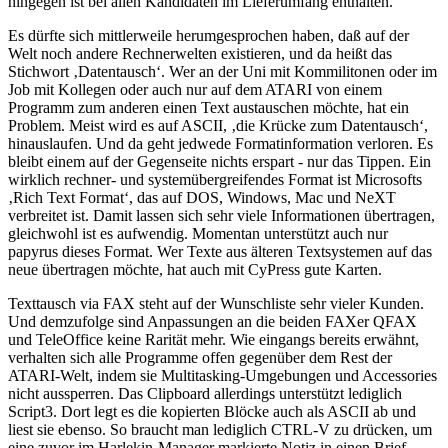
hingegen ist bei allen Kandidaten im Lieferumfang enthalten.
Es dürfte sich mittlerweile herumgesprochen haben, daß auf der
Welt noch andere Rechnerwelten existieren, und da heißt das
Stichwort ‚Datentausch‘. Wer an der Uni mit Kommilitonen oder im
Job mit Kollegen oder auch nur auf dem ATARI von einem
Programm zum anderen einen Text austauschen möchte, hat ein
Problem. Meist wird es auf ASCII, ‚die Krücke zum Datentausch‘,
hinauslaufen. Und da geht jedwede Formatinformation verloren. Es
bleibt einem auf der Gegenseite nichts erspart - nur das Tippen. Ein
wirklich rechner- und systemübergreifendes Format ist Microsofts
‚Rich Text Format‘, das auf DOS, Windows, Mac und NeXT
verbreitet ist. Damit lassen sich sehr viele Informationen übertragen,
gleichwohl ist es aufwendig. Momentan unterstützt auch nur
papyrus dieses Format. Wer Texte aus älteren Textsystemen auf das
neue übertragen möchte, hat auch mit CyPress gute Karten.
Texttausch via FAX steht auf der Wunschliste sehr vieler Kunden.
Und demzufolge sind Anpassungen an die beiden FAXer QFAX
und TeleOffice keine Rarität mehr. Wie eingangs bereits erwähnt,
verhalten sich alle Programme offen gegenüber dem Rest der
ATARI-Welt, indem sie Multitasking-Umgebungen und Accessories
nicht aussperren. Das Clipboard allerdings unterstützt lediglich
Script3. Dort legt es die kopierten Blöcke auch als ASCII ab und
liest sie ebenso. So braucht man lediglich CTRL-V zu drücken, um
eine zuvor im Harlekin-Manager markierte Notiz in einen Brief