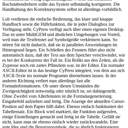
Buchstabendrehern sollte das System selbständig korrigieren. Die
Handhabung des Korrektursystems selbst ist allerdings vorbildlich.
Lob verdienen die einfache Bedienung, das klare und knappe
Handbuch sowie die Hilfefunktion, die in jeder Dialogbox zur
Verfügung steht. CyPress verfügt auch über einen eigenen Desktop.
Das ist unter MultiGEM und ähnlichen Umgebungen von Vorteil,
weil man die Textfenster auf Symbolgröße verkleinern kann. So
stören Sie nicht dadurch, daß sie in parallelen Anwendungen im
Hintergrund liegen. Ein Schließen des Fensters führt also nicht
automatisch dazu, daß der Text aus dem Speicher verschwindet, wie
es bei der Konkurrenz der Fall ist. Ein Relikt aus den Zeiten, als die
Zypresse noch ein zartes Pflänzlein war, ist der Editor. Ein normaler
ASCII-Editor ist in das heutige CyPress integriert, von dem aus sich
ASCII-Texte ins normale Programm übernehmen lassen. In der
anderen Richtung verliert man allerdings fast alle
Formatinformationen. Ob unter diesen Umständen die
Zweigesichtigkeit notwendig oder nützlich ist, sei dahingestellt.
Ohne Zweifel vom Allerfeinsten ist die Formulargenerierung.
Eingabefeld aufziehen und fertig. Die Anzeige der aktuellen Cursor-
Position auf dem Papier hilft dabei. Ebenso einfach funktioniert der
Tabellensatz. Ein Block wird markiert, die Funktion aufgerufen,
einige Einstellungen gemacht und fertig ist die Tabelle. Gefällt sie
nicht, kann man sie ebenso einfach wieder zurückwandeln. Eine
gute Idee sind die Benutzersymbole, die so ähnlich funktionieren