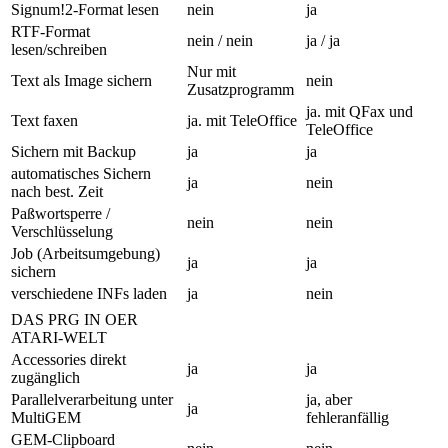
Signum!2-Format lesen
nein
ja
RTF-Format
nein / nein
ja / ja
lesen/schreiben
Nur mit
Text als Image sichern
nein
Zusatzprogramm
ja. mit QFax und
Text faxen
ja. mit TeleOffice
TeleOffice
Sichern mit Backup
ja
ja
automatisches Sichern
ja
nein
nach best. Zeit
Paßwortsperre /
nein
nein
Verschlüsselung
Job (Arbeitsumgebung)
ja
ja
sichern
verschiedene INFs laden
ja
nein
DAS PRG IN OER
ATARI-WELT
Accessories direkt
ja
ja
zugänglich
Parallelverarbeitung unter
ja, aber
ja
MultiGEM
fehleranfällig
GEM-Clipboard