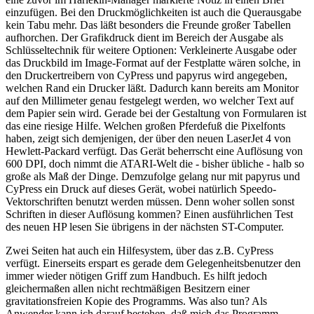
einzufügen. Bei den Druckmöglichkeiten ist auch die Querausgabe
kein Tabu mehr. Das läßt besonders die Freunde großer Tabellen
aufhorchen. Der Grafikdruck dient im Bereich der Ausgabe als
Schlüsseltechnik für weitere Optionen: Verkleinerte Ausgabe oder
das Druckbild im Image-Format auf der Festplatte wären solche, in
den Druckertreibern von CyPress und papyrus wird angegeben,
welchen Rand ein Drucker läßt. Dadurch kann bereits am Monitor
auf den Millimeter genau festgelegt werden, wo welcher Text auf
dem Papier sein wird. Gerade bei der Gestaltung von Formularen ist
das eine riesige Hilfe. Welchen großen Pferdefuß die Pixelfonts
haben, zeigt sich demjenigen, der über den neuen LaserJet 4 von
Hewlett-Packard verfügt. Das Gerät beherrscht eine Auflösung von
600 DPI, doch nimmt die ATARI-Welt die - bisher übliche - halb so
große als Maß der Dinge. Demzufolge gelang nur mit papyrus und
CyPress ein Druck auf dieses Gerät, wobei natürlich Speedo-
Vektorschriften benutzt werden müssen. Denn woher sollen sonst
Schriften in dieser Auflösung kommen? Einen ausführlichen Test
des neuen HP lesen Sie übrigens in der nächsten ST-Computer.
Zwei Seiten hat auch ein Hilfesystem, über das z.B. CyPress
verfügt. Einerseits erspart es gerade dem Gelegenheitsbenutzer den
immer wieder nötigen Griff zum Handbuch. Es hilft jedoch
gleichermaßen allen nicht rechtmäßigen Besitzern einer
gravitationsfreien Kopie des Programms. Was also tun? Als
Anwender kann ich darauf bestehen, daß mich das Programm