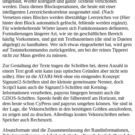
umgebaut, Wörter korrigiert und ganze Textleile verschoben
werden. Dazu dienen Blockoperationen, die heute mit einer
intelligenten Leerzeichenkorrektur ausgestattet sind. (Nach
Versetzen eines Blockes werden überzählige Leerzeichen vor (Hier
hinter dem Block automatisch gelöscht, fehlende werden ergänzt).
Für wiederkehrende Wörter lassen sich Funktionstasten definieren.
Formulierungen längerer Art, wie sie im geschäftlichen Bereich
häufig Vorkommen, sind gut mit Textbausteinen (die sind in Dateien
abgelegt) zu handhaben. Wer sich etwas eingearbeitet hat, wird gern
auf Tastaturkommandos zurückgreifen, um bei der reinen Tipperei
nicht zur Maus greifen zu müssen.
Zur Gestaltung der Texte tragen die Schriften bei, deren Anzahl in
einem Text groß sein kann (aus optischen Gründen aber nicht sein
sollte). Hier ist die ATARI-Welt ohne ein einigendes Konzept:
Signum!2-Schriften sind der kleinste gemeinsame Nenner, doch
Script3 kann auch die Signum!3-Schriften mit Kerning-
Informationen verarbeiten, papyrus hingegen benutzt auch die
GDOS-Schriften. Speedo heißt der Silberstreif am Horizont, mit
dem heute schon CyPress und papyrus umgehen können. Sie sind in
der Lage, die Vektorschriften in den benötigten Größen anzufordern,
zu zeigen und zu drucken. Allerdings kosten Vektorschriften neben
Speicher auch Rechenzeit.
Absatzformate sind die Zusammenfassung der Randinformationen,