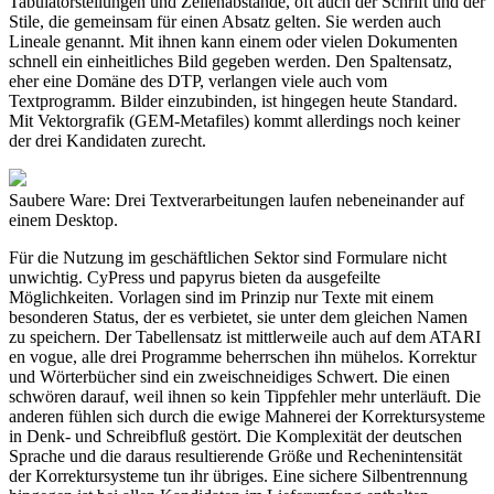
Tabulatorstellungen und Zeilenabstände, oft auch der Schrift und der
Stile, die gemeinsam für einen Absatz gelten. Sie werden auch
Lineale genannt. Mit ihnen kann einem oder vielen Dokumenten
schnell ein einheitliches Bild gegeben werden. Den Spaltensatz,
eher eine Domäne des DTP, verlangen viele auch vom
Textprogramm. Bilder einzubinden, ist hingegen heute Standard.
Mit Vektorgrafik (GEM-Metafiles) kommt allerdings noch keiner
der drei Kandidaten zurecht.
Saubere Ware: Drei Textverarbeitungen laufen nebeneinander auf
einem Desktop.
Für die Nutzung im geschäftlichen Sektor sind Formulare nicht
unwichtig. CyPress und papyrus bieten da ausgefeilte
Möglichkeiten. Vorlagen sind im Prinzip nur Texte mit einem
besonderen Status, der es verbietet, sie unter dem gleichen Namen
zu speichern. Der Tabellensatz ist mittlerweile auch auf dem ATARI
en vogue, alle drei Programme beherrschen ihn mühelos. Korrektur
und Wörterbücher sind ein zweischneidiges Schwert. Die einen
schwören darauf, weil ihnen so kein Tippfehler mehr unterläuft. Die
anderen fühlen sich durch die ewige Mahnerei der Korrektursysteme
in Denk- und Schreibfluß gestört. Die Komplexität der deutschen
Sprache und die daraus resultierende Größe und Rechenintensität
der Korrektursysteme tun ihr übriges. Eine sichere Silbentrennung