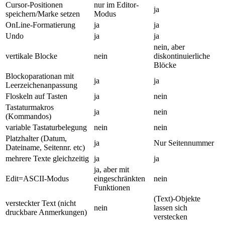
Cursor-Positionen
nur im Editor-
ja
speichern/Marke setzen
Modus
OnLine-Formatierung
ja
ja
Undo
ja
ja
nein, aber
vertikale Blocke
nein
diskontinuierliche
Blöcke
Blockoparationan mit
ja
ja
Leerzeichenanpassung
Floskeln auf Tasten
ja
nein
Tastaturmakros
ja
nein
(Kommandos)
variable Tastaturbelegung
nein
nein
Platzhalter (Datum,
ja
Nur Seitennummer
Dateiname, Seitennr. etc)
mehrere Texte gleichzeitig
ja
ja
ja, aber mit
Edit=ASCII-Modus
eingeschränkten
nein
Funktionen
(Text)-Objekte
versteckter Text (nicht
nein
lassen sich
druckbare Anmerkungen)
verstecken