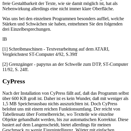
freie Gestaltbarkeit der Texte, wie sie damit möglich ist, hat als
Nebenwirkung allerdings eine nicht immer klare Oberfläche.
Was uns bei den einzelnen Programmen besonders auffiel, welche
Stärken und Schwächen sie haben, entnehmen Sie den folgenden
drei Einzelbesprechungen.
IB
[1] Schreibmaschinen - Textverarbeitung auf dem ATARI,
Vergleichstest ST-Computer 4/92, S.39ff
[2] Grenzgänger - papyrus an der Schwelle zum DTP, ST-Computer
11/92, S. 24ff.
CyPress
Nach der Installation von CyPress fällt auf, daß das Programm selbst
über 600 KB groß ist. Daher ist es kein Wunder, daß mit weniger als
1,5 MB Speicherausbau nichts auszurichten ist. Doch CyPress
belohnt uns mit einem reichen Funktionsumfang. Der reicht von
Tabellensatz über Formelbereiche, wo Textteile wie einzelne
Objekte gehandhabt werden, bis zur automatischen Korrektur. Diese
basiert auf dem Langenscheidt, bietet allerdings für meinen
Geschmack zu wenig Eigenintelligenz. Wörter mit einfachen