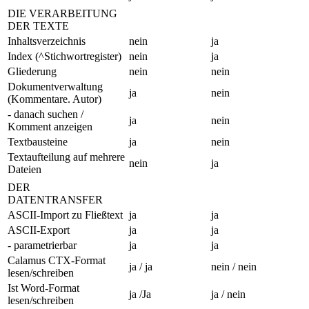
DIE VERARBEITUNG
DER TEXTE
Inhaltsverzeichnis
nein
ja
Index (^Stichwortregister)
nein
ja
Gliederung
nein
nein
Dokumentverwaltung
ja
nein
(Kommentare. Autor)
- danach suchen /
ja
nein
Komment anzeigen
Textbausteine
ja
nein
Textaufteilung auf mehrere
nein
ja
Dateien
DER
DATENTRANSFER
ASCII-Import zu Fließtext
ja
ja
ASCII-Export
ja
ja
- parametrierbar
ja
ja
Calamus CTX-Format
ja / ja
nein / nein
lesen/schreiben
Ist Word-Format
ja /Ja
ja / nein
lesen/schreiben