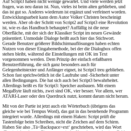
Auf Script3 haben nicht wenige gewartet. Und viele werden jetzt
fragen, was neu daran ist. Nun, vieles ist beim alten geblieben, und
das ist gut so. Anderes wiederum ist ergänzt und verfeinert worden.
Entwicklungsarbeit kann dem Autor Volker Christen bescheinigt
werden. Aber ob der Schritt von Script2 auf Script3 eine Revolution
ist, wie es das Handbuch behauptet? Auffällig ist die neue
Oberfläche, mit der sich der Klassiker Script im neuen Gewände
präsentiert. Unmodale Dialoge heißt auch hier das Stichwort.
Gerade Benutzer größerer Bildschirmauflösungen haben echten
Nutzen von dieser Eingabemethode, bei der die Dialogbox offen
stehen bleibt, während die Einstellungen mit OK im Text
vorgenommen werden. Dem Prinzip der einfach erfaßbaren
Benutzerführung, die sich ganz besonders auch für
Gelegenheitstexter und Anfänger eignet, ist Script3 treu geblieben.
Schon fast sprichwörtlich ist die Laufruhe und -Sicherheit unter
allen Bedingungen. Die hat sich auch bei Script3 bewahrheitet.
Allerdings heißt es für Script3: Speicher ausbauen. Mit einem
MegaByte läuft nichts, zwei sind OK, vier besser. Vor allem, wer
ATARI-Laser oder den Querdruck nutzt, kommt darum nicht herum.
Mit von der Partie ist jetzt auch ein Wörterbuch (übrigens das
gleiche wie bei Tempus Word), das gut in das bestehende Programm
integriert wurde. Allerdings mit einem Haken: Script prüft die
Tastenfolge beim Schreiben, nicht die Zeichen auf dem Schirm.
Haben Sie also ‚Tä<Backspace>ext‘ geschrieben, wird das Wort