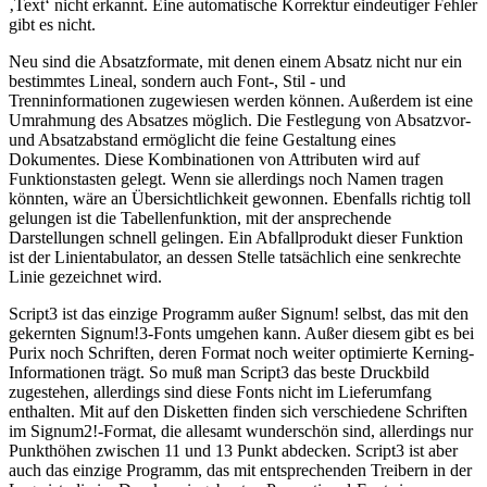
‚Text‘ nicht erkannt. Eine automatische Korrektur eindeutiger Fehler
gibt es nicht.
Neu sind die Absatzformate, mit denen einem Absatz nicht nur ein
bestimmtes Lineal, sondern auch Font-, Stil - und
Trenninformationen zugewiesen werden können. Außerdem ist eine
Umrahmung des Absatzes möglich. Die Festlegung von Absatzvor-
und Absatzabstand ermöglicht die feine Gestaltung eines
Dokumentes. Diese Kombinationen von Attributen wird auf
Funktionstasten gelegt. Wenn sie allerdings noch Namen tragen
könnten, wäre an Übersichtlichkeit gewonnen. Ebenfalls richtig toll
gelungen ist die Tabellenfunktion, mit der ansprechende
Darstellungen schnell gelingen. Ein Abfallprodukt dieser Funktion
ist der Linientabulator, an dessen Stelle tatsächlich eine senkrechte
Linie gezeichnet wird.
Script3 ist das einzige Programm außer Signum! selbst, das mit den
gekernten Signum!3-Fonts umgehen kann. Außer diesem gibt es bei
Purix noch Schriften, deren Format noch weiter optimierte Kerning-
Informationen trägt. So muß man Script3 das beste Druckbild
zugestehen, allerdings sind diese Fonts nicht im Lieferumfang
enthalten. Mit auf den Disketten finden sich verschiedene Schriften
im Signum2!-Format, die allesamt wunderschön sind, allerdings nur
Punkthöhen zwischen 11 und 13 Punkt abdecken. Script3 ist aber
auch das einzige Programm, das mit entsprechenden Treibern in der