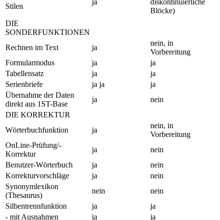
ja
diskontinuierliche
Stilen
Blöcke)
DIE
SONDERFUNKTIONEN
nein, in
Rechnen im Text
ja
Vorbereitung
Formularmodus
ja
ja
Tabellensatz
ja
ja
Serienbriefe
ja ja
ja
Übernahme der Daten
ja
nein
direkt aus 1ST-Base
DIE KORREKTUR
nein, in
Wörterbuchfunktion
ja
Vorbereitung
OnLine-Prüfung/-
ja
nein
Korrektur
Benutzer-Wörterbuch
ja
nein
Korrekturvorschläge
ja
nein
Synonymlexikon
nein
nein
(Thesaurus)
Silbentrennfunktion
ja
ja
- mit Ausnahmen
ja
ja