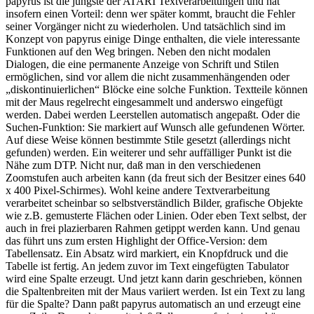
papyrus ist die jüngste der ATARI Textverarbeitungen und hat
insofern einen Vorteil: denn wer später kommt, braucht die Fehler
seiner Vorgänger nicht zu wiederholen. Und tatsächlich sind im
Konzept von papyrus einige Dinge enthalten, die viele interessante
Funktionen auf den Weg bringen. Neben den nicht modalen
Dialogen, die eine permanente Anzeige von Schrift und Stilen
ermöglichen, sind vor allem die nicht zusammenhängenden oder
„diskontinuierlichen“ Blöcke eine solche Funktion. Textteile können
mit der Maus regelrecht eingesammelt und anderswo eingefügt
werden. Dabei werden Leerstellen automatisch angepaßt. Oder die
Suchen-Funktion: Sie markiert auf Wunsch alle gefundenen Wörter.
Auf diese Weise können bestimmte Stile gesetzt (allerdings nicht
gefunden) werden. Ein weiterer und sehr auffälliger Punkt ist die
Nähe zum DTP. Nicht nur, daß man in den verschiedenen
Zoomstufen auch arbeiten kann (da freut sich der Besitzer eines 640
x 400 Pixel-Schirmes). Wohl keine andere Textverarbeitung
verarbeitet scheinbar so selbstverständlich Bilder, grafische Objekte
wie z.B. gemusterte Flächen oder Linien. Oder eben Text selbst, der
auch in frei plazierbaren Rahmen getippt werden kann. Und genau
das führt uns zum ersten Highlight der Office-Version: dem
Tabellensatz. Ein Absatz wird markiert, ein Knopfdruck und die
Tabelle ist fertig. An jedem zuvor im Text eingefügten Tabulator
wird eine Spalte erzeugt. Und jetzt kann darin geschrieben, können
die Spaltenbreiten mit der Maus variiert werden. Ist ein Text zu lang
für die Spalte? Dann paßt papyrus automatisch an und erzeugt eine