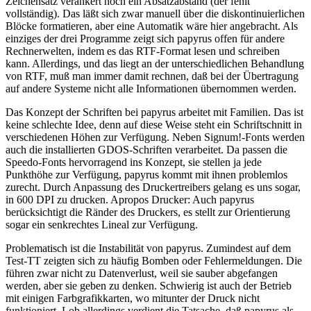
Zeichensatz verankert noch ein Absatzabstand (der fehlt
vollständig). Das läßt sich zwar manuell über die diskontinuierlichen
Blöcke formatieren, aber eine Automatik wäre hier angebracht. Als
einziges der drei Programme zeigt sich papyrus offen für andere
Rechnerwelten, indem es das RTF-Format lesen und schreiben
kann. Allerdings, und das liegt an der unterschiedlichen Behandlung
von RTF, muß man immer damit rechnen, daß bei der Übertragung
auf andere Systeme nicht alle Informationen übernommen werden.
Das Konzept der Schriften bei papyrus arbeitet mit Familien. Das ist
keine schlechte Idee, denn auf diese Weise steht ein Schriftschnitt in
verschiedenen Höhen zur Verfügung. Neben Signum!-Fonts werden
auch die installierten GDOS-Schriften verarbeitet. Da passen die
Speedo-Fonts hervorragend ins Konzept, sie stellen ja jede
Punkthöhe zur Verfügung, papyrus kommt mit ihnen problemlos
zurecht. Durch Anpassung des Druckertreibers gelang es uns sogar,
in 600 DPI zu drucken. Apropos Drucker: Auch papyrus
berücksichtigt die Ränder des Druckers, es stellt zur Orientierung
sogar ein senkrechtes Lineal zur Verfügung.
Problematisch ist die Instabilität von papyrus. Zumindest auf dem
Test-TT zeigten sich zu häufig Bomben oder Fehlermeldungen. Die
führen zwar nicht zu Datenverlust, weil sie sauber abgefangen
werden, aber sie geben zu denken. Schwierig ist auch der Betrieb
mit einigen Farbgrafikkarten, wo mitunter der Druck nicht
funktioniert. Lob allerdings verdient die Tatsache, daß papyrus als