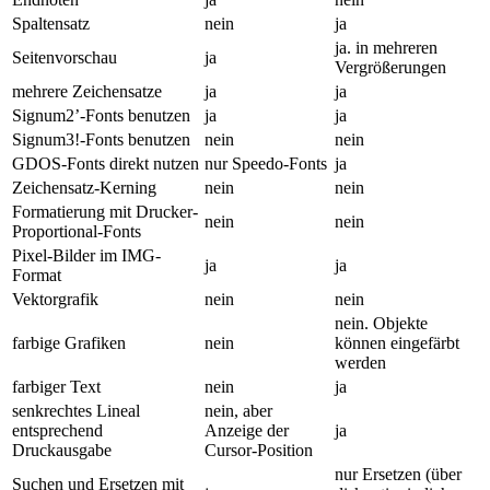
Spaltensatz
nein
ja
ja. in mehreren
Seitenvorschau
ja
Vergrößerungen
mehrere Zeichensatze
ja
ja
Signum2’-Fonts benutzen
ja
ja
Signum3!-Fonts benutzen
nein
nein
GDOS-Fonts direkt nutzen
nur Speedo-Fonts
ja
Zeichensatz-Kerning
nein
nein
Formatierung mit Drucker-
nein
nein
Proportional-Fonts
Pixel-Bilder im IMG-
ja
ja
Format
Vektorgrafik
nein
nein
nein. Objekte
farbige Grafiken
nein
können eingefärbt
werden
farbiger Text
nein
ja
senkrechtes Lineal
nein, aber
entsprechend
Anzeige der
ja
Druckausgabe
Cursor-Position
nur Ersetzen (über
Suchen und Ersetzen mit