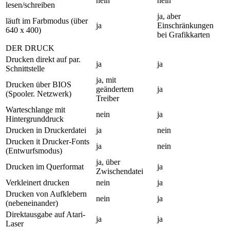
nein
nein
lesen/schreiben
ja, aber
läuft im Farbmodus (über
ja
Einschränkungen
640 x 400)
bei Grafikkarten
DER DRUCK
Drucken direkt auf par.
ja
ja
Schnittstelle
ja, mit
Drucken über BIOS
geändertem
ja
(Spooler. Netzwerk)
Treiber
Warteschlange mit
nein
ja
Hintergrunddruck
Drucken in Druckerdatei
ja
nein
Drucken it Drucker-Fonts
ja
nein
(Entwurfsmodus)
ja, über
Drucken im Querformat
ja
Zwischendatei
Verkleinert drucken
nein
ja
Drucken von Aufklebern
nein
ja
(nebeneinander)
Direktausgabe auf Atari-
ja
ja
Laser