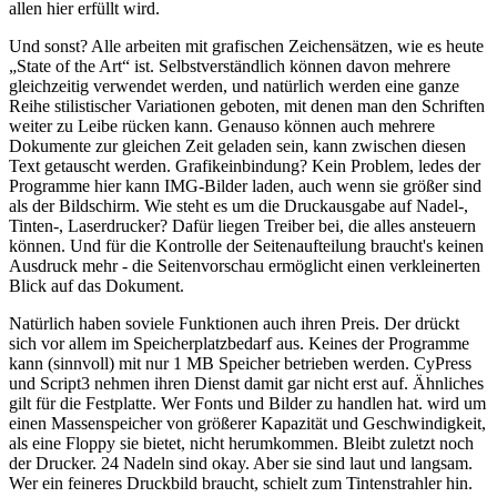
allen hier erfüllt wird.
Und sonst? Alle arbeiten mit grafischen Zeichensätzen, wie es heute
„State of the Art“ ist. Selbstverständlich können davon mehrere
gleichzeitig verwendet werden, und natürlich werden eine ganze
Reihe stilistischer Variationen geboten, mit denen man den Schriften
weiter zu Leibe rücken kann. Genauso können auch mehrere
Dokumente zur gleichen Zeit geladen sein, kann zwischen diesen
Text getauscht werden. Grafikeinbindung? Kein Problem, ledes der
Programme hier kann IMG-Bilder laden, auch wenn sie größer sind
als der Bildschirm. Wie steht es um die Druckausgabe auf Nadel-,
Tinten-, Laserdrucker? Dafür liegen Treiber bei, die alles ansteuern
können. Und für die Kontrolle der Seitenaufteilung braucht's keinen
Ausdruck mehr - die Seitenvorschau ermöglicht einen verkleinerten
Blick auf das Dokument.
Natürlich haben soviele Funktionen auch ihren Preis. Der drückt
sich vor allem im Speicherplatzbedarf aus. Keines der Programme
kann (sinnvoll) mit nur 1 MB Speicher betrieben werden. CyPress
und Script3 nehmen ihren Dienst damit gar nicht erst auf. Ähnliches
gilt für die Festplatte. Wer Fonts und Bilder zu handlen hat. wird um
einen Massenspeicher von größerer Kapazität und Geschwindigkeit,
als eine Floppy sie bietet, nicht herumkommen. Bleibt zuletzt noch
der Drucker. 24 Nadeln sind okay. Aber sie sind laut und langsam.
Wer ein feineres Druckbild braucht, schielt zum Tintenstrahler hin.