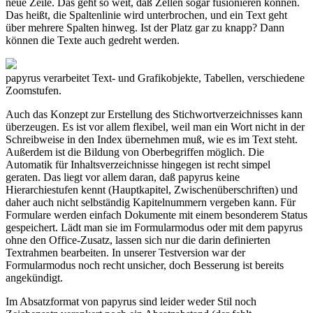
neue Zeile. Das geht so weit, daß Zellen sogar fusionieren können.
Das heißt, die Spaltenlinie wird unterbrochen, und ein Text geht
über mehrere Spalten hinweg. Ist der Platz gar zu knapp? Dann
können die Texte auch gedreht werden.
papyrus verarbeitet Text- und Grafikobjekte, Tabellen, verschiedene
Zoomstufen.
Auch das Konzept zur Erstellung des Stichwortverzeichnisses kann
überzeugen. Es ist vor allem flexibel, weil man ein Wort nicht in der
Schreibweise in den Index übernehmen muß, wie es im Text steht.
Außerdem ist die Bildung von Oberbegriffen möglich. Die
Automatik für Inhaltsverzeichnisse hingegen ist recht simpel
geraten. Das liegt vor allem daran, daß papyrus keine
Hierarchiestufen kennt (Hauptkapitel, Zwischenüberschriften) und
daher auch nicht selbständig Kapitelnummern vergeben kann. Für
Formulare werden einfach Dokumente mit einem besonderem Status
gespeichert. Lädt man sie im Formularmodus oder mit dem papyrus
ohne den Office-Zusatz, lassen sich nur die darin definierten
Textrahmen bearbeiten. In unserer Testversion war der
Formularmodus noch recht unsicher, doch Besserung ist bereits
angekündigt.
Im Absatzformat von papyrus sind leider weder Stil noch