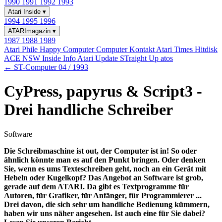
1990
1991
1992
1993
Atari Inside
▾
1994
1995
1996
ATARImagazin
▾
1987
1988
1989
Atari Phile
Happy Computer
Computer Kontakt
Atari Times
Hitdisk
ACE NSW Inside Info
Atari Update
STraight Up
atos
← ST-Computer 04 / 1993
CyPress, papyrus & Script3 -
Drei handliche Schreiber
Software
Die Schreibmaschine ist out, der Computer ist in! So oder
ähnlich könnte man es auf den Punkt bringen. Oder denken
Sie, wenn es ums Texteschreiben geht, noch an ein Gerät mit
Hebeln oder Kugelkopf? Das Angebot an Software ist grob,
gerade auf dem ATARI. Da gibt es Textprogramme für
Autoren, für Grafiker, für Anfänger, für Programmierer ...
Drei davon, die sich sehr um handliche Bedienung kümmern,
haben wir uns näher angesehen. Ist auch eine für Sie dabei?