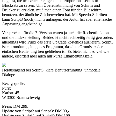
Lage ist, die im Drucker eingebauten Proportional-Fonts in
Blocksatz zu setzen. Um Übereinstimmung von Schirm und
Drucker zu erzielen, muß man einen Font für den Bildschirm
benutzen, der ähnliche Zeichenweiten hat. Mit Speedo-Schriften
kann Script3 (noch) nichts anfangen, der Autor hat aber eine rasche
Anpassung angekündigt.
Versprochen für die 3. Version waren ja auch die Rechenfunktion
und die Indexerstellung. Beides ist nicht rechtzeitig fertig geworden,
allerdings wird Purix das erste Upgrade kostenlos ausliefern. Script3
ist ein rundum gelungenes Programm, das dem Grundsatz der
einfachen Bedienung treu geblieben ist. Es bietet nicht so viel wie
andere, erfordert aber auch nur kurze Einarbeitungszeit.
Herausragend bei Script3: klare Benutzerführung, unmodale
Dialoge
Bezugsquelle:
Purix
Karlstr. 45
W-3300 Braunschweig
Preis:
DM 299.-
Update von Script2 auf Script3: DM 99,-
Update von Script 1 auf Script3: DM 199,-