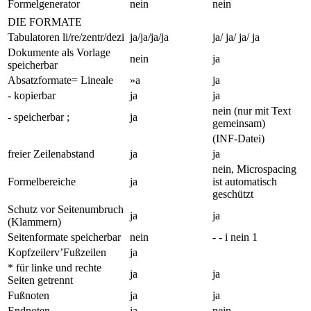
Formelgenerator
nein
nein
DIE FORMATE
Tabulatoren li/re/zentr/dezi
ja/ja/ja/ja
ja/ ja/ ja/ ja
Dokumente als Vorlage
nein
ja
speicherbar
Absatzformate= Lineale
»a
ja
- kopierbar
ja
ja
nein (nur mit Text
- speicherbar ;
ja
gemeinsam)
(INF-Datei)
freier Zeilenabstand
ja
ja
nein, Microspacing
Formelbereiche
ja
ist automatisch
geschützt
Schutz vor Seitenumbruch
ja
ja
(Klammern)
Seitenformate speicherbar
nein
- - i nein 1
Kopfzeilerv’Fußzeilen
ja
* für linke und rechte
ja
ja
Seiten getrennt
Fußnoten
ja
ja
Endnoten
ja
nein