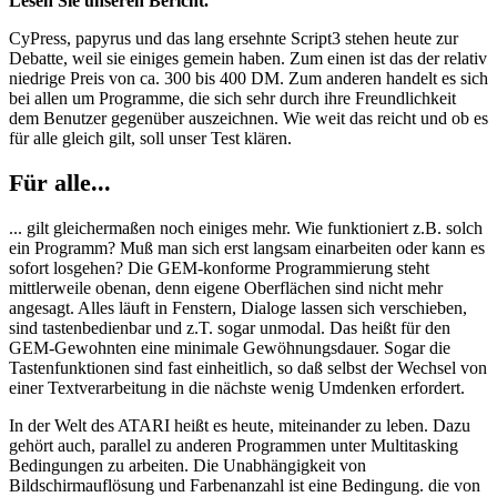
Lesen Sie unseren Bericht.
CyPress, papyrus und das lang ersehnte Script3 stehen heute zur
Debatte, weil sie einiges gemein haben. Zum einen ist das der relativ
niedrige Preis von ca. 300 bis 400 DM. Zum anderen handelt es sich
bei allen um Programme, die sich sehr durch ihre Freundlichkeit
dem Benutzer gegenüber auszeichnen. Wie weit das reicht und ob es
für alle gleich gilt, soll unser Test klären.
Für alle...
... gilt gleichermaßen noch einiges mehr. Wie funktioniert z.B. solch
ein Programm? Muß man sich erst langsam einarbeiten oder kann es
sofort losgehen? Die GEM-konforme Programmierung steht
mittlerweile obenan, denn eigene Oberflächen sind nicht mehr
angesagt. Alles läuft in Fenstern, Dialoge lassen sich verschieben,
sind tastenbedienbar und z.T. sogar unmodal. Das heißt für den
GEM-Gewohnten eine minimale Gewöhnungsdauer. Sogar die
Tastenfunktionen sind fast einheitlich, so daß selbst der Wechsel von
einer Textverarbeitung in die nächste wenig Umdenken erfordert.
In der Welt des ATARI heißt es heute, miteinander zu leben. Dazu
gehört auch, parallel zu anderen Programmen unter Multitasking
Bedingungen zu arbeiten. Die Unabhängigkeit von
Bildschirmauflösung und Farbenanzahl ist eine Bedingung. die von