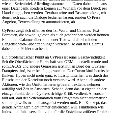
wie ein Serienbrief. Allerdings stammen die Daten dabei nicht aus
einer Datenbank, sondern können auf Wunsch vor dem Druck per
Hand eingegeben werden. Textbausteine und Tastaturmakros, mit
denen sich auch die Dialoge bedienen lassen, runden CyPress’
Angebot, Texterstellung zu automatisieren, ab.
CyPress zeigt sich offen zu den 1st-Word- und Calamus-Text-
Formaten, die sowohl gelesen als auch geschrieben werden können.
Ein in den Calamus übernommener Text wird dabei mit den
Langenscheidt-Silbentrennungen versehen, so daß der Calamus
dabei keine Fehler machen kann.
Ein problematischer Punkt an CyPress ist seine Geschwindigkeit.
Seit die Oberfläche der Herrschaft von GEM unterstellt wurde und
somit ACCs und andere Genossen jetzt mit an Bord des CyPress-
Dampfers sind, ist er behäbig geworden. Der Cursor läuft bereits bei
flinkem Tippen nicht mehr ganz so flüssig hinterher, was durch das
Einschalten der Korrektur noch verstärkt wird. Aber auch andere
Aktionen, wie das Umformatieren größerer Textteile, nehmen
auffällig viel Zeit in Anspruch. Schade, denn das ist eigentlich der
einzige Punkt, der an CyPress richtige Kritik verdient. Ansonsten
fällt auf, daß der Seitenumbruch vom Programm nicht automatisch,
sondern jeweils manuell ausgelöst werden muß. Ein Konzept, das
gerade Anfängern nicht immer einleuchten will. Funktionen wie
Index- und Inhaltserstellung, die für die Erstellung größerer Projekte