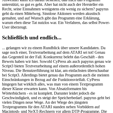
unterstützt, so gut es geht. Aber hat nicht auch der Hersteller ein
Recht, seine Einnahmen wenigstens ein wenig zu sichern? papyrus
geht da einen Mittelweg. Sinnlose Aktionen werden akustisch
gemahnt, und auf Wunsch gibt das Programm eine Erklärung,
warum eben diese Tat nutzlos war. Ein Verfahren, das selbst Power-
User überzeugt.
Schließlich und endlich...
... gelangen wir zu einem Rundblick über unsere Kandidaten. Da
sage noch einer, Textverarbeitung auf dem ATARI sei tot! Genau
das Gegenteil ist der Fall. Konkurrenz belebt das Geschäft - den
Beweis haben wir hier. Sowohl CyPress als auch papyrus genau wie
Script3 bieten Textverarbeitung auf einem außerordentlich hohen
Niveau. Die Benutzerführung ist klar, am einfachsten überschaubar
bei Script3. Allerdings bietet genau das Programm auch die meisten
Einschränkungen in Bezug auf die Funktionsvielfalt. CyPress
hingegen hat wirklich alles, was man von einem Textprogramm
dieser Klasse erwarten kann. Von Absatzformaten bis
Wörterbüchern - es ist komplett. Darunter leidet jedoch die
Geschwindigkeit, und es steigt der Speicherbedarf. papyrus geht bei
vielen Dingen neue Wege. An der Wiege des jüngsten
Textprogramms für den ATARI standen neben Vorbildern auf
Macintosh- und NeXT-Rechnern vor allem DTP-Programme. Die