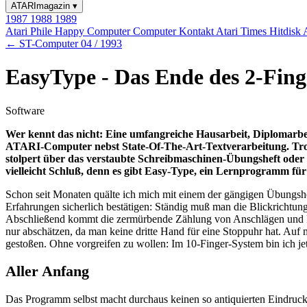
ATARImagazin
▾
1987
1988
1989
Atari Phile
Happy Computer
Computer Kontakt
Atari Times
Hitdisk
← ST-Computer 04 / 1993
EasyType - Das Ende des 2-Fin
Software
Wer kennt das nicht: Eine umfangreiche Hausarbeit, Diplomarbeit
ATARI-Computer nebst State-Of-The-Art-Textverarbeitung. Trot
stolpert über das verstaubte Schreibmaschinen-Übungsheft oder 
vielleicht Schluß, denn es gibt Easy-Type, ein Lernprogramm f
Schon seit Monaten quälte ich mich mit einem der gängigen Übungshe
Erfahrungen sicherlich bestätigen: Ständig muß man die Blickrichtung
Abschließend kommt die zermürbende Zählung von Anschlägen und Fe
nur abschätzen, da man keine dritte Hand für eine Stoppuhr hat. Au
gestoßen. Ohne vorgreifen zu wollen: Im 10-Finger-System bin ich jetz
Aller Anfang
Das Programm selbst macht durchaus keinen so antiquierten Eindruck 