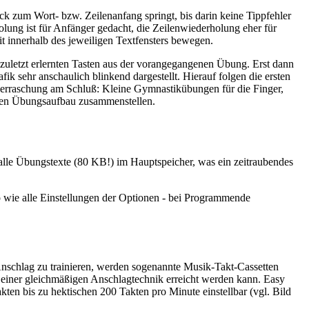
ck zum Wort- bzw. Zeilenanfang springt, bis darin keine Tippfehler
ung ist für Anfänger gedacht, die Zeilenwiederholung eher für
t innerhalb des jeweiligen Textfensters bewegen.
zuletzt erlernten Tasten aus der vorangegangenen Übung. Erst dann
ik sehr anschaulich blinkend dargestellt. Hierauf folgen die ersten
berraschung am Schluß: Kleine Gymnastikübungen für die Finger,
len Übungsaufbau zusammenstellen.
le Übungstexte (80 KB!) im Hauptspeicher, was ein zeitraubendes
o wie alle Einstellungen der Optionen - bei Programmende
nschlag zu trainieren, werden sogenannte Musik-Takt-Cassetten
t einer gleichmäßigen Anschlagtechnik erreicht werden kann. Easy
kten bis zu hektischen 200 Takten pro Minute einstellbar (vgl. Bild