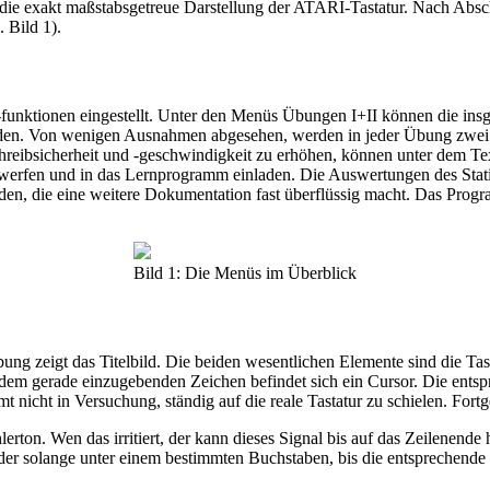
nt die exakt maßstabsgetreue Darstellung der ATARI-Tastatur. Nach Ab
 Bild 1).
unktionen eingestellt. Unter den Menüs Übungen I+II können die ins
erden. Von wenigen Ausnahmen abgesehen, werden in jeder Übung zwei 
hreibsicherheit und -geschwindigkeit zu erhöhen, können unter dem 
twerfen und in das Lernprogramm einladen. Die Auswertungen des Stati
, die eine weitere Dokumentation fast überflüssig macht. Das Program
Bild 1: Die Menüs im Überblick
g zeigt das Titelbild. Die beiden wesentlichen Elemente sind die Tasta
 dem gerade einzugebenden Zeichen befindet sich ein Cursor. Die entspre
nicht in Versuchung, ständig auf die reale Tastatur zu schielen. Fortge
lerton. Wen das irritiert, der kann dieses Signal bis auf das Zeilenen
eder solange unter einem bestimmten Buchstaben, bis die entsprechende