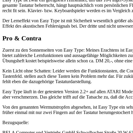
gesamte Tastatur beherrscht, hängt hauptsächlich vom persönlichen F
recht fit sein. Klavier- bzw. Keyboardspieler werden es im Vergleich 
Der Lerneffekt von Easy Type ist mit Sicherheit wesentlich größer a
Effekt des akustischen Fehlersignals bei. Der dritte und nicht unwese
Pro & Contra
Zuerst zu den Sonnenseiten von Easy Type: Meines Erachtens ist Eas
bietet zahlreiche Lernfunktionen und aussagefähige Möglichkeiten z
Übungsheft kostet beispielsweise allein schon ca. DM 20,-, ohne eine
Kein Licht ohne Schatten: Leider werden die Funktionstasten, die Con
Tastenfeld. stellen auch diese Tasten kein Problem mehr dar. Für zu
fehlt eben die dazugehörige Tastaturdarstellung.
Easy Type läuft in der getesteten Version 2.2+ auf allen ATARI Mode
aber verschmerzen. Das gleiche trifft auf die Tatsache zu, daß die Ac
Von den genannten Wermutstropfen abgesehen, ist Easy Type ein seh
früher einmal mit nur zwei Fingern auf der Tastatur herumgestochert h
Bezugsquelle:
BELA Computer und Vertriebs GmbH Schwulbacher Straße 20 W-6