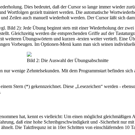
iederholung. Dies bedeutet, daß der Cursor so lange immer wieder zurü
d Wortfolgen gezielt trainiert werden. Die automatische Wortwiederhol
 und Zeilen auch manuell wiederholt werden. Der Cursor läßt sich dami
l. Bild 2): Jede Übung beginnt stets mit einer Wiederholung der zwei 
ellt. Gleichzeitig werden die entsprechenden Griffe auf der Tastaturgraf
t weiteren Übungswörtern und kurzen -texten weiter vertieft. Eine Ü
nungen Vorbeugen. Im Optionen-Menü kann man sich seinen individuel
Bild 2: Die Auswahl der Übungsabschnitte
nur wenige Zehntelsekunden. Mit dem Programmstart befinden sich al
t einem Stern (*) gekennzeichnet. Diese „Lesezeichen“ werden - ebens
.
enommen hat, kennt es vielleicht: Um einen möglichst gleichmäßigen A
rfahrung, daß eine hohe Schreibgeschwindigkeit und -Sicherheit nur mi
ähnelt. Die Taktfrequnz ist in 10er Schritten von einschläfernden 10 Ta