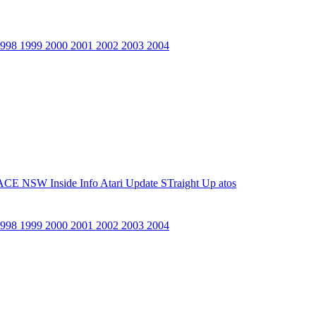
1998
1999
2000
2001
2002
2003
2004
ACE NSW Inside Info
Atari Update
STraight Up
atos
1998
1999
2000
2001
2002
2003
2004