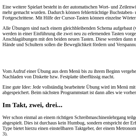
Eine weitere Spielart besteht in der automatischen Wort- und Zeilenw
mehr gemacht wurden. Dadurch können fehlerträchtige Buchstaben- un
Fortgeschrittene. Mit Hilfe der Cursor-Tasten können einzelne Wörter
Alle Übungen sind nach einem gleichbleibenden Schema aufgebaut (vg
werden in einer Einführung die zwei neu zu erlernenden Tasten vorgest
Anschlagübungen mit den beiden neuen Tasten. Diese werden dann mi
Hände und Schultern sollen die Beweglichkeit fördern und Verspan
Vom Aufruf einer Übung aus dem Menü bis zu ihrem Beginn vergehen 
Nachladen von Diskette bzw. Festplatte überflüssig macht.
Eine gute Idee: Jede vollständig bearbeitete Übung wird im Menü mi
abgespeichert. Beim nächsten Programmstart ist dann alles wie vorher
Im Takt, zwei, drei...
Wer schon einmal an einem richtigen Schreibmaschinenlehrgang teilg
abgespielt. Dies ist durchaus kein Humbug, sondern entspricht der E
Type bietet hierzu einen einstellbaren Taktgeber, der einem Metronom 
3).