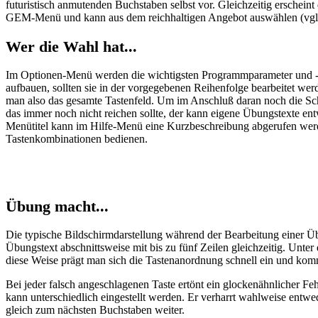
futuristisch anmutenden Buchstaben selbst vor. Gleichzeitig erschei
GEM-Menü und kann aus dem reichhaltigen Angebot auswählen (vgl.
Wer die Wahl hat...
Im Optionen-Menü werden die wichtigsten Programmparameter und -f
aufbauen, sollten sie in der vorgegebenen Reihenfolge bearbeitet w
man also das gesamte Tastenfeld. Um im Anschluß daran noch die Sc
das immer noch nicht reichen sollte, der kann eigene Übungstexte en
Menütitel kann im Hilfe-Menü eine Kurzbeschreibung abgerufen werden
Tastenkombinationen bedienen.
Übung macht...
Die typische Bildschirmdarstellung während der Bearbeitung einer Übun
Übungstext abschnittsweise mit bis zu fünf Zeilen gleichzeitig. Unter
diese Weise prägt man sich die Tastenanordnung schnell ein und kommt 
Bei jeder falsch angeschlagenen Taste ertönt ein glockenähnlicher Feh
kann unterschiedlich eingestellt werden. Er verharrt wahlweise entw
gleich zum nächsten Buchstaben weiter.