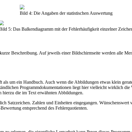
Bild 4: Die Angaben der statistischen Auswertung
Bild 5: Das Balkendiagramm mit der Fehlerhäufigkeit einzelner Zeiche
kurze Beschreibung. Auf jeweils einer Bildschirmseite werden alle Menü
 als um ein Handbuch. Auch wenn die Abbildungen etwas klein geraten
ändlichen Programmdokumentationen liegt hier vielleicht wirklich di
n hierzu die im Text erwähnten Abbildungen.
ich Satzzeichen. Zahlen und Einheiten eingegangen. Wünschenswert wä
-Bewertung entsprechend des Fehlerquotienten.
em zu erlernen, die eigentliche Lernarbeit kann Ihnen dieses Programm 