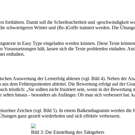
fortfahren. Damit soll die Schreibsicherheit und -geschwindigkeit weite
ie schwierigeren Wörter und (Be-)Griffe trainiert werden. Die Übungste
 Übungstexte in Easy Type eingeladen werden können. Diese Texte könne
en Voraussetzungen hält, lassen sich die Texte problemlos einladen. A
tei enthalten.
stischen Auswertung der Lernerfolg ablesen (vgl. Bild 4). Neben der A
h aus dem Fehlerquotienten ableitet. Die Bewertung erfolgt auf der G
tröstlich: „Sie sollten nicht frustriert sein, wenn in der Bewertung m
ur selten hinaus - besonders als Anfänger. Ob man sich verbessert hat.
 einzelner Zeichen (vgl. Bild 5). In einem Balkendiagramm werden die f
bungen ganz gezielt wiederholen und sich effektiv verbessern.
Bild 3: Die Einstellung des Taktgebers