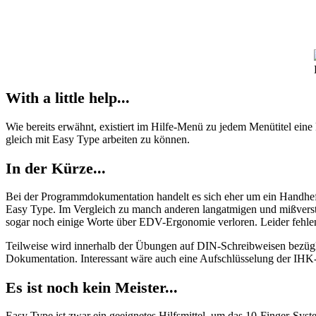
With a little help...
Wie bereits erwähnt, existiert im Hilfe-Menü zu jedem Menütitel eine 
gleich mit Easy Type arbeiten zu können.
In der Kürze...
Bei der Programmdokumentation handelt es sich eher um ein Handheft
Easy Type. Im Vergleich zu manch anderen langatmigen und mißverst
sogar noch einige Worte über EDV-Ergonomie verloren. Leider fehle
Teilweise wird innerhalb der Übungen auf DIN-Schreibweisen bezügl
Dokumentation. Interessant wäre auch eine Aufschlüsselung der IHK
Es ist noch kein Meister...
Easy Type ist zwar ein geeignetes Hilfsmittel, um das 10-Finger-Syst