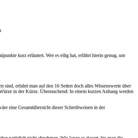
n
punkte kurz erläutert. Wer es eilig hat, erfährt hierin genug, um
 sind, erfahrt man auf den 16 Seiten doch alles Wissenswerte über
e Würze in der Kürze. Überraschend: In einem kurzen Anhang werden
re eine Gesamtübersicht dieser Schreibweisen in der
aber natürlich nicht abnehmen. Wie lange es dauert, bis man die