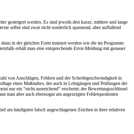
r gesteigert werden. Es sind jeweils drei kurze, mittlere und lange
xte selbst sind zwar nicht sonderlich spannend, aber auffallend
n dann in der gleichen Form trainiert werden wie die im Programm
ndernfalls erhält man eine entsprechende Error-Meldung mit genauer
nzahl von Anschlägen, Fehlern und der Schreibgeschwindigkeit in
rundlage eines Maßstabes, der auch in Lehrgängen und Prüfungen der
eist nur ein “nicht ausreichend“ erscheint; der Bewertungsschlüssel
 kann man aber auch ebensogut am angezeigten Fehlerquotienten
ünf am häufigsten falsch angeschlagenen Zeichen in ihrer relativen