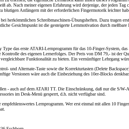
leiß ab. Nach meiner eigenen Erfahrung wird derjenige, der jeden Tag
zu blutigen Anfängern mit der erforderlichen Fingermotorik leichter hab
ls bei herkömmlichen Schreibmaschinen-Übungsheften. Dazu tragen erste
ntliche Gesichtspunkt ist die gesteigerte Lernmotivation durch meßbare
y Type das erste ATARI-Lernprogramm für das 10-Finger-System, das a
ur Kontrolle des eigenen Lernerfolges. Der Preis von DM 79,- ist der 
 vergleichbare Funktionalität zu bieten. Ein vernünftiger Lehrgang wür
trol- und Alternate-Taste sowie die Korrekturtasten (Delete Backspace)
künftige Versionen wäre auch die Einbeziehung des 10er-Blocks denkbar
llen - auch auf dem ATARI TT. Die Einschränkung, daß nur die S/W-Aufl
cessories im Desk-Menü gesperrt, d.h. nicht verfügbar sind.
r empfehlenswertes Lernprogramm. Wer erst einmal mit allen 10 Finge
at.
236 Eschborn