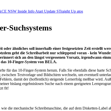
ACE NSW Inside Info
Atari Update
STraight Up
atos
ger-Suchsystems
 oder ähnliches soll innerhalb einer festgesetzten Zeit erstellt 
zdem geht die Schreibarbeit nur schleppend voran - kein Wunder,
erinnert sich an den längst vergessenen Vorsatz, irgendwann einm
ür das 10-Finger-System von BELA.
fte für das 10-Finger-System herum. Falls Sie ebenfalls diese harte 
 zwischen Textvorlage und Bildschirm wechseln, um eventuell unterlauf
hlern, damit der (hoffentlich) steigende Lernerfolg meßbar wird. Au
f meiner bislang ergebnislosen Suche nach einem geeigneten Lernprog
t fit!
wie die mechanische Schreibmaschine, die auf dem Disketten-Label abg