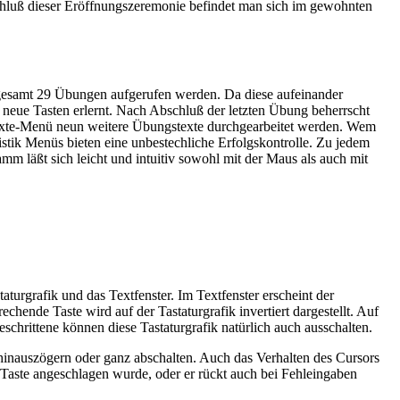
schluß dieser Eröffnungszeremonie befindet man sich im gewohnten
gesamt 29 Übungen aufgerufen werden. Da diese aufeinander
neue Tasten erlernt. Nach Abschluß der letzten Übung beherrscht
Texte-Menü neun weitere Übungstexte durchgearbeitet werden. Wem
stik Menüs bieten eine unbestechliche Erfolgskontrolle. Zu jedem
m läßt sich leicht und intuitiv sowohl mit der Maus als auch mit
turgrafik und das Textfenster. Im Textfenster erscheint der
chende Taste wird auf der Tastaturgrafik invertiert dargestellt. Auf
schrittene können diese Tastaturgrafik natürlich auch ausschalten.
de hinauszögern oder ganz abschalten. Auch das Verhalten des Cursors
 Taste angeschlagen wurde, oder er rückt auch bei Fehleingaben