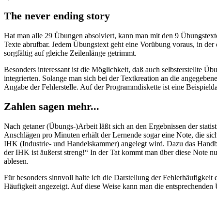
The never ending story
Hat man alle 29 Übungen absolviert, kann man mit den 9 Übungstexten 
Texte abrufbar. Jedem Übungstext geht eine Vorübung voraus, in der d
sorgfältig auf gleiche Zeilenlänge getrimmt.
Besonders interessant ist die Möglichkeit, daß auch selbsterstellte
integrierten. Solange man sich bei der Textkreation an die angegeben
Angabe der Fehlerstelle. Auf der Programmdiskette ist eine Beispielda
Zahlen sagen mehr...
Nach getaner (Übungs-)Arbeit läßt sich an den Ergebnissen der stati
Anschlägen pro Minuten erhält der Lernende sogar eine Note, die sic
IHK (Industrie- und Handelskammer) angelegt wird. Dazu das Handbuch 
der IHK ist äußerst streng!“ In der Tat kommt man über diese Note n
ablesen.
Für besonders sinnvoll halte ich die Darstellung der Fehlerhäufigkeit
Häufigkeit angezeigt. Auf diese Weise kann man die entsprechenden Ü