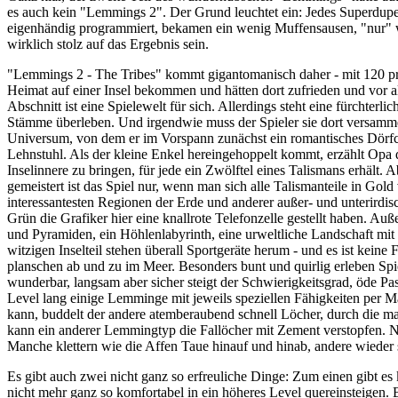
es auch kein "Lemmings 2". Der Grund leuchtet ein: Jedes Superdupe
eigenhändig programmiert, bekamen ein wenig Muffensausen, "nur" w
wirklich stolz auf das Ergebnis sein.
"Lemmings 2 - The Tribes" kommt gigantomanisch daher - mit 120 pro
Heimat auf einer Insel bekommen und hätten dort zufrieden und vor all
Abschnitt ist eine Spielewelt für sich. Allerdings steht eine fürchte
Stämme überleben. Und irgendwie muss der Spieler sie dort versamme
Universum, von dem er im Vorspann zunächst ein romantisches Dörf
Lehnstuhl. Als der kleine Enkel hereingehoppelt kommt, erzählt Opa 
Inselinnere zu bringen, für jede ein Zwölftel eines Talismans erhält
gemeistert ist das Spiel nur, wenn man sich alle Talismanteile in Go
interessantesten Regionen der Erde und anderer außer- und unterirdisc
Grün die Grafiker hier eine knallrote Telefonzelle gestellt haben. Au
und Pyramiden, ein Höhlenlabyrinth, eine urweltliche Landschaft mit
witzigen Inselteil stehen überall Sportgeräte herum - und es ist kein
planschen ab und zu im Meer. Besonders bunt und quirlig erleben Spi
wunderbar, langsam aber sicher steigt der Schwierigkeitsgrad, öde Pas
Level lang einige Lemminge mit jeweils speziellen Fähigkeiten per M
kann, buddelt der andere atemberaubend schnell Löcher, durch die ma
kann ein anderer Lemmingtyp die Fallöcher mit Zement verstopfen. N
Manche klettern wie die Affen Taue hinauf und hinab, andere wiede
Es gibt auch zwei nicht ganz so erfreuliche Dinge: Zum einen gibt 
nicht mehr ganz so komfortabel in ein höheres Level quereinsteigen