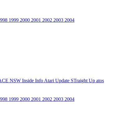
1998
1999
2000
2001
2002
2003
2004
ACE NSW Inside Info
Atari Update
STraight Up
atos
1998
1999
2000
2001
2002
2003
2004