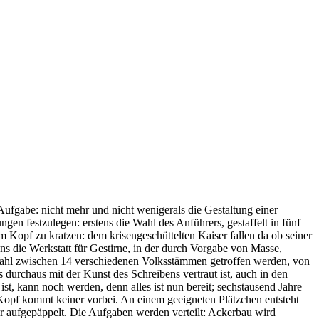
 Aufgabe: nicht mehr und nicht wenigerals die Gestaltung einer
gen festzulegen: erstens die Wahl des Anführers, gestaffelt in fünf
Kopf zu kratzen: dem krisengeschüttelten Kaiser fallen da ob seiner
ns die Werkstatt für Gestirne, in der durch Vorgabe von Masse,
ie Wahl zwischen 14 verschiedenen Volksstämmen getroffen werden, von
 durchaus mit der Kunst des Schreibens vertraut ist, auch in den
t, kann noch werden, denn alles ist nun bereit; sechstausend Jahre
 Kopf kommt keiner vorbei. An einem geeigneten Plätzchen entsteht
ur aufgepäppelt. Die Aufgaben werden verteilt: Ackerbau wird