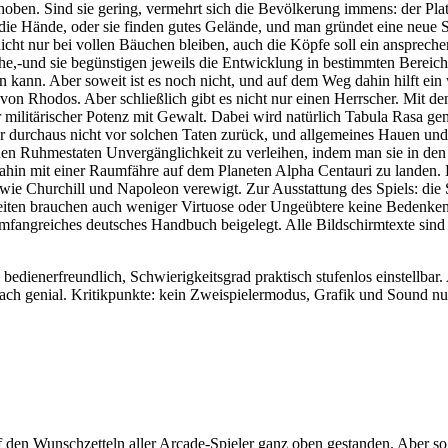
hoben. Sind sie gering, vermehrt sich die Bevölkerung immens: der P
die Hände, oder sie finden gutes Gelände, und man gründet eine neue 
icht nur bei vollen Bäuchen bleiben, auch die Köpfe soll ein anspreche
e,-und sie begünstigen jeweils die Entwicklung in bestimmten Bereich
ann. Aber soweit ist es noch nicht, und auf dem Weg dahin hilft ein w
 von Rhodos. Aber schließlich gibt es nicht nur einen Herrscher. Mit 
 militärischer Potenz mit Gewalt. Dabei wird natürlich Tabula Rasa ge
 durchaus nicht vor solchen Taten zurück, und allgemeines Hauen und 
nen Ruhmestaten Unvergänglichkeit zu verleihen, indem man sie in den 
dahin mit einer Raumfähre auf dem Planeten Alpha Centauri zu landen. D
ie Churchill und Napoleon verewigt. Zur Ausstattung des Spiels: die S
ten brauchen auch weniger Virtuose oder Ungeübtere keine Bedenken z
fangreiches deutsches Handbuch beigelegt. Alle Bildschirmtexte sind h
bedienerfreundlich, Schwierigkeitsgrad praktisch stufenlos einstellbar.
fach genial. Kritikpunkte: kein Zweispielermodus, Grafik und Sound nu
den Wunschzetteln aller Arcade-Spieler ganz oben gestanden. Aber so,