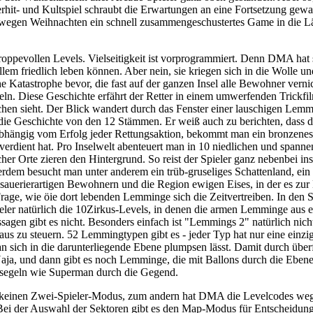
rhit- und Kultspiel schraubt die Erwartungen an eine Fortsetzung gew
egen Weihnachten ein schnell zusammengeschustertes Game in die Läde
ppevollen Levels. Vielseitigkeit ist vorprogrammiert. Denn DMA hat s
em friedlich leben können. Aber nein, sie kriegen sich in die Wolle un
rliche Katastrophe bevor, die fast auf der ganzen Insel alle Bewohner v
ln. Diese Geschichte erfährt der Retter in einem umwerfenden Trickfi
chen sieht. Der Blick wandert durch das Fenster einer lauschigen L
die Geschichte von den 12 Stämmen. Er weiß auch zu berichten, dass d
. Abhängig vom Erfolg jeder Rettungsaktion, bekommt man ein bronzenes
ld verdient hat. Pro Inselwelt abenteuert man in 10 niedlichen und span
her Orte zieren den Hintergrund. So reist der Spieler ganz nebenbei in
ßerdem besucht man unter anderem ein trüb-gruseliges Schattenland, ein 
 sauerierartigen Bewohnern und die Region ewigen Eises, in der es zu
e Frage, wie öie dort lebenden Lemminge sich die Zeitvertreiben. In den
eler natürlich die 10Zirkus-Levels, in denen die armen Lemminge aus 
sagen gibt es nicht. Besonders einfach ist "Lemmings 2" natürlich nich
aus zu steuern. 52 Lemmingtypen gibt es - jeder Typ hat nur eine einz
n sich in die darunterliegende Ebene plumpsen lässt. Damit durch über
aja, und dann gibt es noch Lemminge, die mit Ballons durch die Eben
r segeln wie Superman durch die Gegend.
es keinen Zwei-Spieler-Modus, zum andern hat DMA die Levelcodes wegg
. Bei der Auswahl der Sektoren gibt es den Map-Modus für Entscheidung