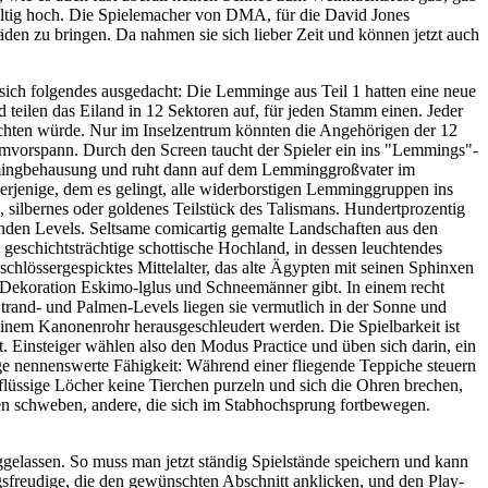
altig hoch. Die Spielemacher von DMA, für die David Jones
n zu bringen. Da nahmen sie sich lieber Zeit und können jetzt auch
ich folgendes ausgedacht: Die Lemminge aus Teil 1 hatten eine neue
d teilen das Eiland in 12 Sektoren auf, für jeden Stamm einen. Jeder
ernichten würde. Nur im Inselzentrum könnten die Angehörigen der 12
lmvorspann. Durch den Screen taucht der Spieler ein ins "Lemmings"-
emmingbehausung und ruht dann auf dem Lemminggroßvater im
erjenige, dem es gelingt, alle widerborstigen Lemminggruppen ins
, silbernes oder goldenes Teilstück des Talismans. Hundertprozentig
nenden Levels. Seltsame comicartig gemalte Landschaften aus den
s geschichtsträchtige schottische Hochland, in dessen leuchtendes
schlössergespicktes Mittelalter, das alte Ägypten mit seinen Sphinxen
r Dekoration Eskimo-lglus und Schneemänner gibt. In einem recht
 Strand- und Palmen-Levels liegen sie vermutlich in der Sonne und
einem Kanonenrohr herausgeschleudert werden. Die Spielbarkeit ist
t. Einsteiger wählen also den Modus Practice und üben sich darin, ein
ige nennenswerte Fähigkeit: Während einer fliegende Teppiche steuern
flüssige Löcher keine Tierchen purzeln und sich die Ohren brechen,
en schweben, andere, die sich im Stabhochsprung fortbewegen.
elassen. So muss man jetzt ständig Spielstände speichern und kann
sfreudige, die den gewünschten Abschnitt anklicken, und den Play-