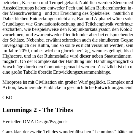
betrieben, Kasernen und Tempel gebaut. Natürlich werden Steuern er
Aussiedlertrupps haben entweder Pech und fallen Barbarenhorden in 
der Menschwerdung - und zur Erreichung des Spielzieles - natürlich n
Dabei bleiben Entdeckungen nicht aus; Rad und Alphabet wären solch
Grundlagen wie Gravitationsforschung und Teilchenphysik vordringen k
erschaffen, wie beispielsweise den Konjunkturkatalysator, den Koloß
vornehmen, und zwar entweder friedlich oder aber bei entsprechender
der Schätze. Nebenbei erwähnt schrecken auch die simulierten Gegner
unvergänglich der Ruhm, und so sollte es nicht versäumt werden, sei
im Jahre 2050, und es wird ein glorreicher Tag, wenn es gelingt, bis 
Highscore, und in der Ruhmeshalle wird dieser neben Staatsmännern w
möglich. Ob der Komplexität der Handlung und Handlungsmöglichkei
Vorschläge durch den Computer gemacht werden. Zusätzlich ist ein um
eine große Tabelle überdie Entwicklungszusammenhänge.
Miroprose ist mit Civilisation ein großer Wurf geglückt. Komplex und 
Action, faszinierende Einblicke in geschichtliche Entwicklungen: ein
CBO
Lemmings 2 - The Tribes
Hersteller: DMA Design/Psygnosis
Ganz klar, der zweite Teil des wunderhübschen "Lemmings" hätte auf 