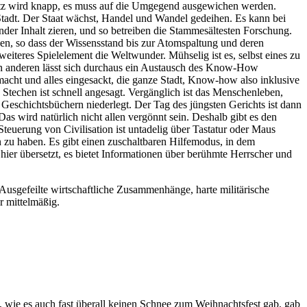
latz wird knapp, es muss auf die Umgegend ausgewichen werden.
Stadt. Der Staat wächst, Handel und Wandel gedeihen. Es kann bei
nder Inhalt zieren, und so betreiben die Stammesältesten Forschung.
en, so dass der Wissensstand bis zur Atomspaltung und deren
eiteres Spielelement die Weltwunder. Mühselig ist es, selbst eines zu
den anderen lässt sich durchaus ein Austausch des Know-How
macht und alles eingesackt, die ganze Stadt, Know-how also inklusive
Stechen ist schnell angesagt. Vergänglich ist das Menschenleben,
Geschichtsbüchern niederlegt. Der Tag des jüngsten Gerichts ist dann
as wird natürlich nicht allen vergönnt sein. Deshalb gibt es den
teuerung von Civilisation ist untadelig über Tastatur oder Maus
u haben. Es gibt einen zuschaltbaren Hilfemodus, in dem
ier übersetzt, es bietet Informationen über berühmte Herrscher und
 Ausgefeilte wirtschaftliche Zusammenhänge, harte militärische
r mittelmäßig.
 wie es auch fast überall keinen Schnee zum Weihnachtsfest gab, gab