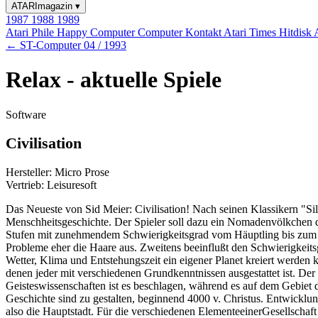
ATARImagazin
▾
1987
1988
1989
Atari Phile
Happy Computer
Computer Kontakt
Atari Times
Hitdisk
← ST-Computer 04 / 1993
Relax - aktuelle Spiele
Software
Civilisation
Hersteller: Micro Prose
Vertrieb: Leisuresoft
Das Neueste von Sid Meier: Civilisation! Nach seinen Klassikern "Sil
Menschheitsgeschichte. Der Spieler soll dazu ein Nomadenvölkchen durc
Stufen mit zunehmendem Schwierigkeitsgrad vom Häuptling bis zum Kai
Probleme eher die Haare aus. Zweitens beeinflußt den Schwierigkeitsg
Wetter, Klima und Entstehungszeit ein eigener Planet kreiert werden
denen jeder mit verschiedenen Grundkenntnissen ausgestattet ist. Der 
Geisteswissenschaften ist es beschlagen, während es auf dem Gebiet d
Geschichte sind zu gestalten, beginnend 4000 v. Christus. Entwicklu
also die Hauptstadt. Für die verschiedenen ElementeeinerGesellschaf