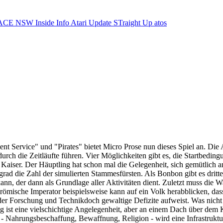
ACE NSW Inside Info
Atari Update
STraight Up
atos
ent Service" und "Pirates" bietet Micro Prose nun dieses Spiel an. Die
h die Zeitläufte führen. Vier Möglichkeiten gibt es, die Startbedingun
ser. Der Häuptling hat schon mal die Gelegenheit, sich gemütlich am 
rad die Zahl der simulierten Stammesfürsten. Als Bonbon gibt es dritte
 kann, der dann als Grundlage aller Aktivitäten dient. Zuletzt muss d
römische Imperator beispielsweise kann auf ein Volk herabblicken, dass
er Forschung und Technikdoch gewaltige Defizite aufweist. Was nicht is
ng ist eine vielschichtige Angelegenheit, aber an einem Dach über dem
t - Nahrungsbeschaffung, Bewaffnung, Religion - wird eine Infrastrukt