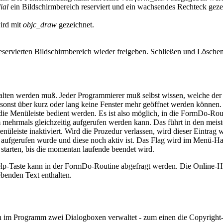
ial
ein Bildschirmbereich reserviert und ein wachsendes Rechteck geze
ird mit
objc_draw
gezeichnet.
servierten Bildschirmbereich wieder freigeben. Schließen und Löschen
halten werden muß. Jeder Programmierer muß selbst wissen, welche der Sc
a sonst über kurz oder lang keine Fenster mehr geöffnet werden können
die Menüleiste bedient werden. Es ist also möglich, in die FormDo-Ro
mehrmals gleichzeitig aufgerufen werden kann. Das führt in den meist
nüleiste inaktiviert. Wird die Prozedur verlassen, wird dieser Eintrag w
ufgerufen wurde und diese noch aktiv ist. Das Flag wird im Menü-Han
starten, bis die momentan laufende beendet wird.
Help-Taste kann in der FormDo-Routine abgefragt werden. Die Online-
benden Text enthalten.
n im Programm zwei Dialogboxen verwaltet - zum einen die Copyright-