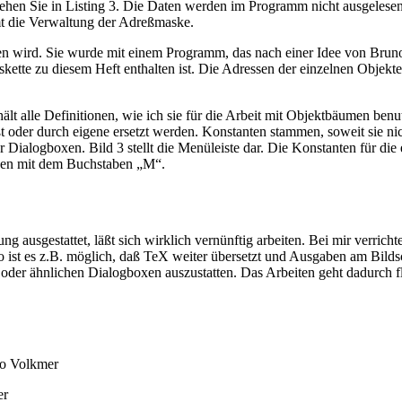
en Sie in Listing 3. Die Daten werden im Programm nicht ausgelesen
mt die Verwaltung der Adreßmaske.
den wird. Sie wurde mit einem Programm, das nach einer Idee von Brun
iskette zu diesem Heft enthalten ist. Die Adressen der einzelnen Obje
t alle Definitionen, wie ich sie für die Arbeit mit Objektbäumen benut
t oder durch eigene ersetzt werden. Konstanten stammen, soweit sie ni
alogboxen. Bild 3 stellt die Menüleiste dar. Die Konstanten für die 
nnen mit dem Buchstaben „M“.
ng ausgestattet, läßt sich wirklich vernünftig arbeiten. Bei mir verrich
So ist es z.B. möglich, daß TeX weiter übersetzt und Ausgaben am Bil
oder ähnlichen Dialogboxen auszustatten. Das Arbeiten geht dadurch fl
no Volkmer
er