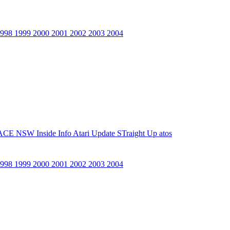
1998
1999
2000
2001
2002
2003
2004
ACE NSW Inside Info
Atari Update
STraight Up
atos
1998
1999
2000
2001
2002
2003
2004