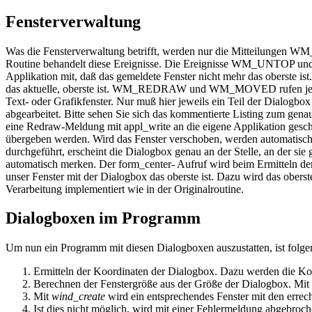
Fensterverwaltung
Was die Fensterverwaltung betrifft, werden nur die Mitteil
Routine behandelt diese Ereignisse. Die Ereignisse WM_UNTOP un
Applikation mit, daß das gemeldete Fenster nicht mehr das oberste is
das aktuelle, oberste ist. WM_REDRAW und WM_MOVED rufen jeweils 
Text- oder Grafikfenster. Nur muß hier jeweils ein Teil der Dialogb
abgearbeitet. Bitte sehen Sie sich das kommentierte Listing zum g
eine Redraw-Meldung mit appl_write an die eigene Applikation gesch
übergeben werden. Wird das Fenster verschoben, werden automatisch 
durchgeführt, erscheint die Dialogbox genau an der Stelle, an der si
automatisch merken. Der form_center- Aufruf wird beim Ermitteln d
unser Fenster mit der Dialogbox das oberste ist. Dazu wird das oberst
Verarbeitung implementiert wie in der Originalroutine.
Dialogboxen im Programm
Um nun ein Programm mit diesen Dialogboxen auszustatten, ist folg
Ermitteln der Koordinaten der Dialogbox. Dazu werden die Koo
Berechnen der Fenstergröße aus der Größe der Dialogbox. Mit
Mit
wind_create
wird ein entsprechendes Fenster mit den erre
Ist dies nicht möglich, wird mit einer Fehlermeldung abgebro