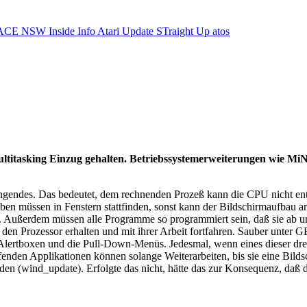
ACE NSW Inside Info
Atari Update
STraight Up
atos
ltitasking Einzug gehalten. Betriebssystemerweiterungen wie Mi
drängendes. Das bedeutet, dem rechnenden Prozeß kann die CPU nicht e
ssen in Fenstern stattfinden, sonst kann der Bildschirmaufbau ander
. Außerdem müssen alle Programme so programmiert sein, daß sie ab 
en Prozessor erhalten und mit ihrer Arbeit fortfahren. Sauber unter
e Alertboxen und die Pull-Down-Menüs. Jedesmal, wenn eines dieser dre
fenden Applikationen können solange Weiterarbeiten, bis sie eine Bild
en (wind_update). Erfolgte das nicht, hätte das zur Konsequenz, daß 