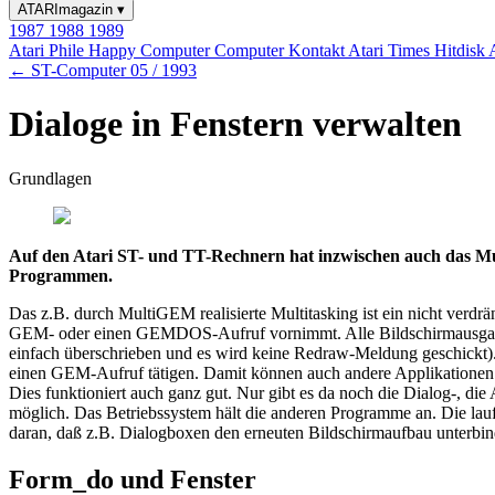
ATARImagazin
▾
1987
1988
1989
Atari Phile
Happy Computer
Computer Kontakt
Atari Times
Hitdisk
← ST-Computer 05 / 1993
Dialoge in Fenstern verwalten
Grundlagen
Auf den Atari ST- und TT-Rechnern hat inzwischen auch das Mu
Programmen.
Das z.B. durch MultiGEM realisierte Multitasking ist ein nicht ver
GEM- oder einen GEMDOS-Aufruf vornimmt. Alle Bildschirmausgaben mü
einfach überschrieben und es wird keine Redraw-Meldung geschickt)
einen GEM-Aufruf tätigen. Damit können auch andere Applikationen d
Dies funktioniert auch ganz gut. Nur gibt es da noch die Dialog-, di
möglich. Das Betriebssystem hält die anderen Programme an. Die lau
daran, daß z.B. Dialogboxen den erneuten Bildschirmaufbau unterbind
Form_do und Fenster