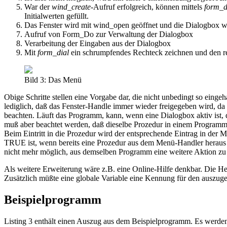
War der
wind_create
-Aufruf erfolgreich, können mittels
form_d
Initialwerten gefüllt.
Das Fenster wird mit wind_open geöffnet und die Dialogbox w
Aufruf von Form_Do zur Verwaltung der Dialogbox
Verarbeitung der Eingaben aus der Dialogbox
Mit
form_dial
ein schrumpfendes Rechteck zeichnen und den re
Bild 3: Das Menü
Obige Schritte stellen eine Vorgabe dar, die nicht unbedingt so einge
lediglich, daß das Fenster-Handle immer wieder freigegeben wird, d
beachten. Läuft das Programm, kann, wenn eine Dialogbox aktiv ist, 
muß aber beachtet werden, daß dieselbe Prozedur in einem Programm 
Beim Eintritt in die Prozedur wird der entsprechende Eintrag in der Me
TRUE ist, wenn bereits eine Prozedur aus dem Menü-Handler heraus a
nicht mehr möglich, aus demselben Programm eine weitere Aktion zu 
Als weitere Erweiterung wäre z.B. eine Online-Hilfe denkbar. Die 
Zusätzlich müßte eine globale Variable eine Kennung für den auszuge
Beispielprogramm
Listing 3 enthält einen Auszug aus dem Beispielprogramm. Es werde