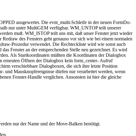
 ausgewertet. Die evnt_multi-Schleife in der neuen FormDo-
shalb nur unter MultiGEM verfügbar. WM_UNTOP teilt unserer
t werden muß. WM_ISTOP teilt uns mit, daß unser Fenster jetzt wieder
 Redraw des Fensters geht genauso vor sich wie bei einem normalen
c_draw-Prozedur verwendet. Die Rechteckliste wird wie sonst auch
as Fenster an der entsprechenden Stelle neu gezeichnet. Es wird
rden. Als Startkoordinaten müßten die Koordinaten der Dialogbox
m erneuten Öffnen der Dialogbox kein form_center- Aufruf
hirm verschiebbare Dialogboxen, die sich ihre letzte Position
r- und Mausknopfereignisse dürfen nur verarbeitet werden, wenn
benen Fenster-Handle verglichen. Ansonsten ist hier die gleiche
werden nur der Name und der Move-Balken benötigt.
den.