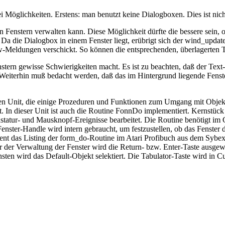
 Möglichkeiten. Erstens: man benutzt keine Dialogboxen. Dies ist nich
n Fenstern verwalten kann. Diese Möglichkeit dürfte die bessere sein, o
a die Dialogbox in einem Fenster liegt, erübrigt sich der wind_updat
aw-Meldungen verschickt. So können die entsprechenden, überlagerten T
stern gewisse Schwierigkeiten macht. Es ist zu beachten, daß der Text
 Weiterhin muß bedacht werden, daß das im Hintergrund liegende Fenst
n Unit, die einige Prozeduren und Funktionen zum Umgang mit Objekt
 In dieser Unit ist auch die Routine FonnDo implementiert. Kernstück d
Tastatur- und Mausknopf-Ereignisse bearbeitet. Die Routine benötigt im 
nster-Handle wird intern gebraucht, um festzustellen, ob das Fenster 
dient das Listing der form_do-Routine im Atari Profibuch aus dem Syb
r der Verwaltung der Fenster wird die Return- bzw. Enter-Taste ausgew
nsten wird das Default-Objekt selektiert. Die Tabulator-Taste wird in 