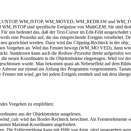
ungen WM_UNTOP, WM_ISTOP, WM_MOVED, WM_REDRAW und WM_TOPPED
d WM_ISTOP sind spezifische Ereignisse von MultiGEM. Sie sind de
t. Für uns bedeutet das, daß der Text-Cursor im Edit-Feld ausgeschalte
eine Prozedur auf, die das entsprechende Ereignis verarbeitet. Der
ox neu gezeichnet werden. Dazu wird das Clipping-Rechteck in der obj
enauen Vorgehen an. Wird das Fenster bewegt (WM_MO VED), dann wird d
ickt. Stattdessen kann auch die Redraw-Prozedur direkt aufgerufen we
die neuen Koordinaten in die Objektstruktur eingetragen. Wird vor de
e geschlossen wurde. Man bekommt quasi als Nebeneffekt auf dem Bildsc
er Adresse nur einmal am Anfang des Programms vorgenommen. Tastatu
e Fenster mit wind_get bei jedem Ereignis ermittelt und mit dem überge
endes Vorgehen zu empfehlen:
rdinaten aus der Objektstruktur ausgelesen.
wind_calc
wird das Border-Rechteck berechnet. Als Fensterelemente 
chneten Maximal-Koordinaten angefordert.
chen. Die Fehlermeldung kann mit Hilfe von
form_alert
ausgegeben wer