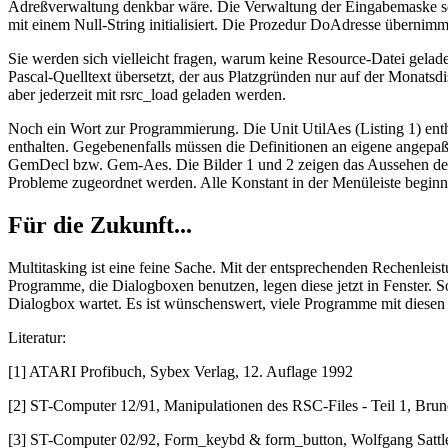
Adreßverwaltung denkbar wäre. Die Verwaltung der Eingabemaske seh
mit einem Null-String initialisiert. Die Prozedur DoAdresse übernim
Sie werden sich vielleicht fragen, warum keine Resource-Datei gela
Pascal-Quelltext übersetzt, der aus Platzgründen nur auf der Monatsd
aber jederzeit mit rsrc_load geladen werden.
Noch ein Wort zur Programmierung. Die Unit UtilAes (Listing 1) enthäl
enthalten. Gegebenenfalls müssen die Definitionen an eigene angepaß
GemDecl bzw. Gem-Aes. Die Bilder 1 und 2 zeigen das Aussehen der Di
Probleme zugeordnet werden. Alle Konstant in der Menüleiste begi
Für die Zukunft...
Multitasking ist eine feine Sache. Mit der entsprechenden Rechenleistu
Programme, die Dialogboxen benutzen, legen diese jetzt in Fenster. 
Dialogbox wartet. Es ist wünschenswert, viele Programme mit diesen 
Literatur:
[1] ATARI Profibuch, Sybex Verlag, 12. Auflage 1992
[2] ST-Computer 12/91, Manipulationen des RSC-Files - Teil 1, Bru
[3] ST-Computer 02/92, Form_keybd & form_button, Wolfgang Sattl