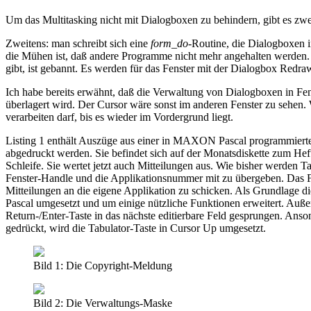
Um das Multitasking nicht mit Dialogboxen zu behindern, gibt es zwei
Zweitens: man schreibt sich eine
form_do
-Routine, die Dialogboxen i
die Mühen ist, daß andere Programme nicht mehr angehalten werden. D
gibt, ist gebannt. Es werden für das Fenster mit der Dialogbox Redr
Ich habe bereits erwähnt, daß die Verwaltung von Dialogboxen in Fen
überlagert wird. Der Cursor wäre sonst im anderen Fenster zu sehen.
verarbeiten darf, bis es wieder im Vordergrund liegt.
Listing 1 enthält Auszüge aus einer in MAXON Pascal programmierte
abgedruckt werden. Sie befindet sich auf der Monatsdiskette zum Heft.
Schleife. Sie wertet jetzt auch Mitteilungen aus. Wie bisher werden 
Fenster-Handle und die Applikationsnummer mit zu übergeben. Das Fe
Mitteilungen an die eigene Applikation zu schicken. Als Grundlage 
Pascal umgesetzt und um einige nützliche Funktionen erweitert. Auße
Return-/Enter-Taste in das nächste editierbare Feld gesprungen. Anso
gedrückt, wird die Tabulator-Taste in Cursor Up umgesetzt.
Bild 1: Die Copyright-Meldung
Bild 2: Die Verwaltungs-Maske