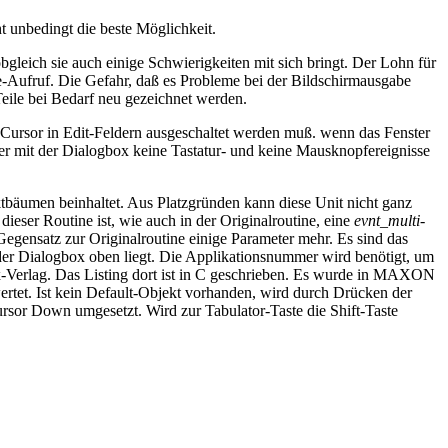
t unbedingt die beste Möglichkeit.
bgleich sie auch einige Schwierigkeiten mit sich bringt. Der Lohn für
e-Aufruf. Die Gefahr, daß es Probleme bei der Bildschirmausgabe
eile bei Bedarf neu gezeichnet werden.
-Cursor in Edit-Feldern ausgeschaltet werden muß. wenn das Fenster
er mit der Dialogbox keine Tastatur- und keine Mausknopfereignisse
bäumen beinhaltet. Aus Platzgründen kann diese Unit nicht ganz
ieser Routine ist, wie auch in der Originalroutine, eine
evnt_multi
-
Gegensatz zur Originalroutine einige Parameter mehr. Es sind das
der Dialogbox oben liegt. Die Applikationsnummer wird benötigt, um
ex-Verlag. Das Listing dort ist in C geschrieben. Es wurde in MAXON
ertet. Ist kein Default-Objekt vorhanden, wird durch Drücken der
Cursor Down umgesetzt. Wird zur Tabulator-Taste die Shift-Taste