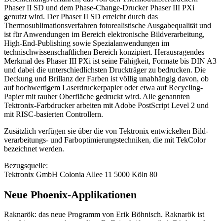
Phaser II SD und dem Phase-Change-Drucker Phaser III PXi
genutzt wird. Der Phaser II SD erreicht durch das
Thermosublimationsverfahren fotorealistische Ausgabequalität und
ist für Anwendungen im Bereich elektronische Bildverarbeitung,
High-End-Publishing sowie Spezialanwendungen im
technischwissenschaftlichen Bereich konzipiert. Herausragendes
Merkmal des Phaser III PXi ist seine Fähigkeit, Formate bis DIN A3
und dabei die unterschiedlichsten Druckträger zu bedrucken. Die
Deckung und Brillanz der Farben ist völlig unabhängig davon, ob
auf hochwertigem Laserdruckerpapier oder etwa auf Recycling-
Papier mit rauher Oberfläche gedruckt wird. Alle genannten
Tektronix-Farbdrucker arbeiten mit Adobe PostScript Level 2 und
mit RISC-basierten Controllern.
Zusätzlich verfügen sie über die von Tektronix entwickelten Bild-
verarbeitungs- und Farboptimierungstechniken, die mit TekColor
bezeichnet werden.
Bezugsquelle:
Tektronix GmbH Colonia Allee 11 5000 Köln 80
Neue Phoenix-Applikationen
Raknarök: das neue Programm von Erik Böhnisch. Raknarök ist