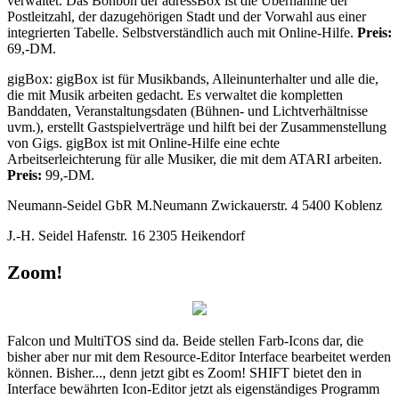
verwaltet. Das Bonbon der adressBox ist die Übernahme der
Postleitzahl, der dazugehörigen Stadt und der Vorwahl aus einer
integrierten Tabelle. Selbstverständlich auch mit Online-Hilfe.
Preis:
69,-DM.
gigBox: gigBox ist für Musikbands, Alleinunterhalter und alle die,
die mit Musik arbeiten gedacht. Es verwaltet die kompletten
Banddaten, Veranstaltungsdaten (Bühnen- und Lichtverhältnisse
uvm.), erstellt Gastspielverträge und hilft bei der Zusammenstellung
von Gigs. gigBox ist mit Online-Hilfe eine echte
Arbeitserleichterung für alle Musiker, die mit dem ATARI arbeiten.
Preis:
99,-DM.
Neumann-Seidel GbR M.Neumann Zwickauerstr. 4 5400 Koblenz
J.-H. Seidel Hafenstr. 16 2305 Heikendorf
Zoom!
Falcon und MultiTOS sind da. Beide stellen Farb-Icons dar, die
bisher aber nur mit dem Resource-Editor Interface bearbeitet werden
können. Bisher..., denn jetzt gibt es Zoom! SHIFT bietet den in
Interface bewährten Icon-Editor jetzt als eigenständiges Programm