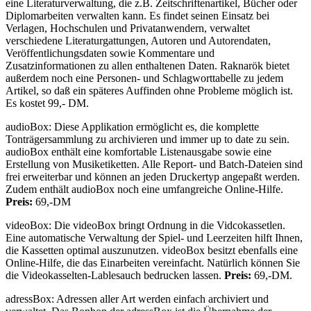
eine Literaturverwaltung, die z.B. Zeitschriftenartikel, Bücher oder
Diplomarbeiten verwalten kann. Es findet seinen Einsatz bei
Verlagen, Hochschulen und Privatanwendern, verwaltet
verschiedene Literaturgattungen, Autoren und Autorendaten,
Veröffentlichungsdaten sowie Kommentare und
Zusatzinformationen zu allen enthaltenen Daten. Raknarök bietet
außerdem noch eine Personen- und Schlagworttabelle zu jedem
Artikel, so daß ein späteres Auffinden ohne Probleme möglich ist.
Es kostet 99,- DM.
audioBox: Diese Applikation ermöglicht es, die komplette
Tonträgersammlung zu archivieren und immer up to date zu sein.
audioBox enthält eine komfortable Listenausgabe sowie eine
Erstellung von Musiketiketten. Alle Report- und Batch-Dateien sind
frei erweiterbar und können an jeden Druckertyp angepaßt werden.
Zudem enthält audioBox noch eine umfangreiche Online-Hilfe.
Preis:
69,-DM
videoBox: Die videoBox bringt Ordnung in die Vidcokassetlen.
Eine automatische Verwaltung der Spiel- und Leerzeiten hilft Ihnen,
die Kassetten optimal auszunutzen. videoBox besitzt ebenfalls eine
Online-Hilfe, die das Einarbeiten vereinfacht. Natürlich können Sie
die Videokasselten-Lablesauch bedrucken lassen.
Preis:
69,-DM.
adressBox: Adressen aller Art werden einfach archiviert und