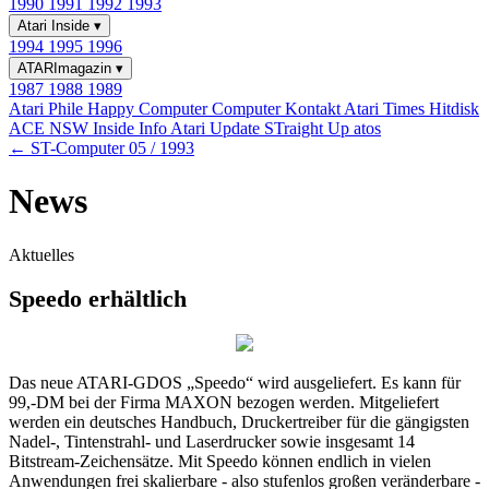
1990
1991
1992
1993
Atari Inside
▾
1994
1995
1996
ATARImagazin
▾
1987
1988
1989
Atari Phile
Happy Computer
Computer Kontakt
Atari Times
Hitdisk
ACE NSW Inside Info
Atari Update
STraight Up
atos
← ST-Computer 05 / 1993
News
Aktuelles
Speedo erhältlich
Das neue ATARI-GDOS „Speedo“ wird ausgeliefert. Es kann für
99,-DM bei der Firma MAXON bezogen werden. Mitgeliefert
werden ein deutsches Handbuch, Druckertreiber für die gängigsten
Nadel-, Tintenstrahl- und Laserdrucker sowie insgesamt 14
Bitstream-Zeichensätze. Mit Speedo können endlich in vielen
Anwendungen frei skalierbare - also stufenlos großen veränderbare -