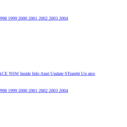
1998
1999
2000
2001
2002
2003
2004
ACE NSW Inside Info
Atari Update
STraight Up
atos
1998
1999
2000
2001
2002
2003
2004