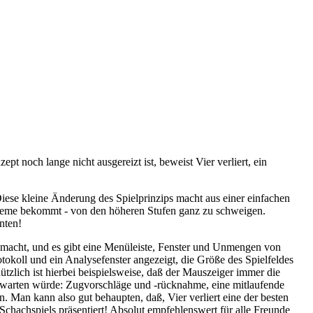
t noch lange nicht ausgereizt ist, beweist Vier verliert, ein
. Diese kleine Änderung des Spielprinzips macht aus einer einfachen
Probleme bekommt - von den höheren Stufen ganz zu schweigen.
nten!
e macht, und es gibt eine Menüleiste, Fenster und Unmengen von
tokoll und ein Analysefenster angezeigt, die Größe des Spielfeldes
tzlich ist hierbei beispielsweise, daß der Mauszeiger immer die
rwarten würde: Zugvorschläge und -rücknahme, eine mitlaufende
. Man kann also gut behaupten, daß, Vier verliert eine der besten
chachspiels präsentiert! Absolut empfehlenswert für alle Freunde