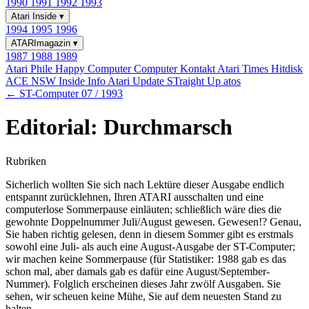
1990
1991
1992
1993
Atari Inside
▾
1994
1995
1996
ATARImagazin
▾
1987
1988
1989
Atari Phile
Happy Computer
Computer Kontakt
Atari Times
Hitdisk
ACE NSW Inside Info
Atari Update
STraight Up
atos
← ST-Computer 07 / 1993
Editorial: Durchmarsch
Rubriken
Sicherlich wollten Sie sich nach Lektüre dieser Ausgabe endlich
entspannt zurücklehnen, Ihren ATARI ausschalten und eine
computerlose Sommerpause einläuten; schließlich wäre dies die
gewohnte Doppelnummer Juli/August gewesen. Gewesen!? Genau,
Sie haben richtig gelesen, denn in diesem Sommer gibt es erstmals
sowohl eine Juli- als auch eine August-Ausgabe der ST-Computer;
wir machen keine Sommerpause (für Statistiker: 1988 gab es das
schon mal, aber damals gab es dafür eine August/September-
Nummer). Folglich erscheinen dieses Jahr zwölf Ausgaben. Sie
sehen, wir scheuen keine Mühe, Sie auf dem neuesten Stand zu
halten.